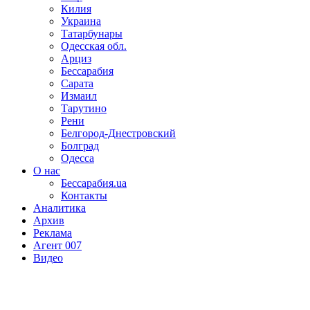
Килия
Украина
Татарбунары
Одесская обл.
Арциз
Бессарабия
Сарата
Измаил
Тарутино
Рени
Белгород-Днестровский
Болград
Одесса
О нас
Бессарабия.ua
Контакты
Аналитика
Архив
Реклама
Агент 007
Видео