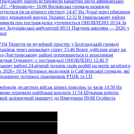
градському районі встановили карантин щодо африканської
 АЕС «Чернаводе»
16:06
Вилківська громада назавжди
втуються після нічного обстрілу
14:47
На Дунаї через обміління
ерез державний кордон України
12:32
В Ізмаїльському районі
інформація про постраждалих уточнюється ОНОВЛЕНО
10:54
За
т Задунаївської амбулаторії
09:51
Пакунок школяра — 2026: у
далі
7:04
Укриття чи музейний простір: у Болградській громаді
ажівок через аномальну спеку
15:46
Ворог здійснив атаку на
ород-Дністровському районі попрощаються із захисником
акував Одещину: є постраждалі ОНОВЛЕНО
12:46
У
ькому районі 24-річний чоловік скоїв розбій на матір загиблого
к 2026»
10:34
Чотирьох молодиків із Саф’янівської громади, які
и поранено чотирьох працівників РТЦК та СП
бовців десантних військ різних поколінь та часів
14:58
На
о зможе отримати найбільші виплати
11:54
Шукачам роботи:
вий залізничний маршрут до Німеччини
09:08
Особиста