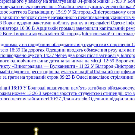
озрюваного у замаху на зґвалтування 84-річної жінки
17:03
У Бол
уповувати електроенергію з України через зупинку енергоблока
своє життя за Батьківщину
15:19
У Білгороді-Дністровському ого
 викрито чергову схему незаконного переправлення ухилянтів ч
8
Ворог вдарив ракетами поблизу ринку в передмісті Одеси: 
анізатора
10:36
В Арцизькій громаді завершили капітальний ремон
9
Вночі ворог атакував місто Білгород-Дністровський: є постраж
у допомогу на придбання обладнання від румунських партнерів
1
узею
16:39
На дорогах Одещини вводять обмеження руху для вант
: пошкоджено буксир
14:37
Через два роки після загибелі у Білг
свого однорічного сина: дитина загинула на місці
12:59
Ворог ат
пункту «Виноградівка — Вулканешти»
11:22
У Білгород-Дністровс
змаїлі відкрито реєстрацію на участь в акції «Шкільний портфели
и за ґрати на тривалий строк
09:23
В Одесі внаслідок стрілянин
і дні
16:19
У Болграді вшанували пам’ять загиблих військовослуж
ехожим ножем
13:26
З вересня зростуть студентські стипендії: хт
асного центру зайнятості
10:27
Для жителів Одещини відкрили но