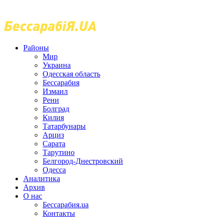
Районы
Мир
Украина
Одесская область
Бессарабия
Измаил
Рени
Болград
Килия
Татарбунары
Арциз
Сарата
Тарутино
Белгород-Днестровский
Одесса
Аналитика
Архив
О нас
Бессарабия.ua
Контакты