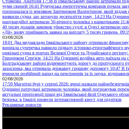
Стоянова Анатолія
17:38
В Ізмаїльському районі затримали під
чуми свиней
16:41
Румунська енергетична компанія почала зак
попрощалася із земляком Зарічнюком Валентином, який віддав 
виявили судна, що затонули десятиліття тому
14:23
На Одещині
нацгвардійці затримали 50-річного чоловіка з наркотиками
11:4
40 тисяч доларів замовив убивство судді: в Одесі затримали орг
«Дії» знову приймають заявки на виплату 5 тисяч гривень
09:1
03/08/2026
18:01
Два медзаклади Ізмаїльського району отримали фінансов
виникла суперечка навколо підвалу історико-етнографічного м
цивільні судна в портах Великої Одеси та Дунайського регіону
Гриценком Сергієм
14:21
На Одещині водійка авто наїхала на 
Болградському районі відремонтують дорогу до пропускного 
захисника, яка отримала державну грошову допомогу
10:47
В І
вчинили розбійний напад на пенсіонерів та їх онука, відправил
02/08/2026
17:59
Магнітні бурі у серпні 2026: вчені назвали найнебезпечніш
Одещині патрульні затримали чоловіка, який погрожував пер
актуальні пропозиції праці від Ізмаїльської філії Одеського обл
безпека: в Ізмаїлі провели інтерактивний квест для підлітків
Рекламные новости