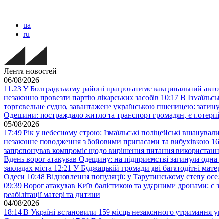
ua
ru
Лента новостей
06/08/2026
11:23
У Болградському районі працюватиме вакцинальний авто
незаконно провезти партію лікарських засобів
10:17
В Ізмаїльс
торговельне судно, завантажене українською пшеницею: загину
Одещини: постраждало житло та транспорт громадян, є потерп
05/08/2026
17:49
Рік у небесному строю: Ізмаїльські поліцейські вшанувал
незаконне поводження з бойовими припасами та вибухівкою
16
запропонував компроміс щодо вирішення питання використанн
Вдень ворог атакував Одещину: на підприємстві загинула одна
закладах міста
12:21
У Буджацькій громади дві багатодітні мат
Одеси
10:48
Відновлення популяції: у Тарутинському степу ос
09:39
Ворог атакував Київ балістикою та ударними дронами: є 
реабілітації матері та дитини
04/08/2026
18:14
В Україні встановили 159 місць незаконного утримання ук