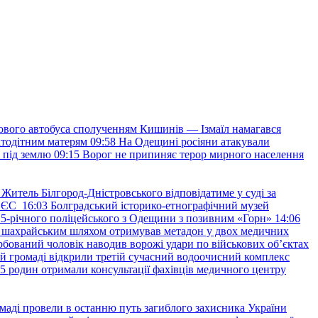
ового автобуса сполученням Кишинів — Ізмаїл намагався
атодітним матерям
09:58
На Одещині росіяни атакували
я під землю
09:15
Ворог не припиняє терор мирного населення
Житель Білгород-Дністровського відповідатиме у суді за
в ЄС
16:03
Болградський історико-етнографічний музей
и 25-річного поліцейського з Одещини з позивним «Горн»
14:06
а шахрайським шляхом отримував метадон у двох медичних
рбований чоловік наводив ворожі удари по військових обʼєктах
ій громаді відкрили третій сучасний водоочисний комплекс
45 родин отримали консультації фахівців медичного центру
маді провели в останню путь загиблого захисника України