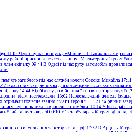
бус
11:02
Через пункт пропуску «Мирне – Табаки» пасажир рейс
ькому районі присвоїли почесне звання “Мати-героїня” трьом баг
в член екіпажу
09:44
В Одесі під час руху автомобіль проваливс
ілий
и пам’ять загиблого під час служби колеги Сороки Михайла
17:11
:47
Ізмаїл став майданчиком для обговорення морських ініціати
я підвалу
14:44
Від бізнесу до військової справи: історія служб
 людина, вісім постраждали
13:02
Наркозалежний житель Ізмаїл
ері отримали почесне звання “Мати-героїня”
11:23
46-річний заве
елилися червонокнижні європейські хом’яки
10:14
У Бессарабськ
загиблий та постраждалі
09:10
У Татарбунарській громаді понад 
раїнців на окупованих територіях та в рф
17:52
В Арцизькій гро