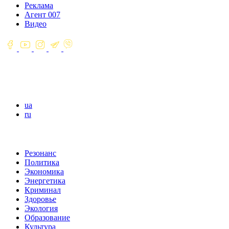
Реклама
Агент 007
Видео
ua
ru
Резонанс
Политика
Экономика
Энергетика
Криминал
Здоровье
Экология
Образование
Культура