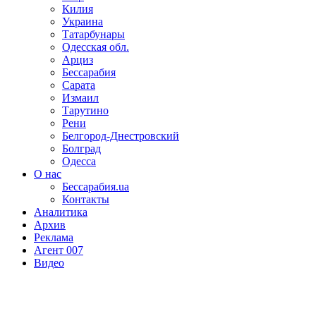
Килия
Украина
Татарбунары
Одесская обл.
Арциз
Бессарабия
Сарата
Измаил
Тарутино
Рени
Белгород-Днестровский
Болград
Одесса
О нас
Бессарабия.ua
Контакты
Аналитика
Архив
Реклама
Агент 007
Видео