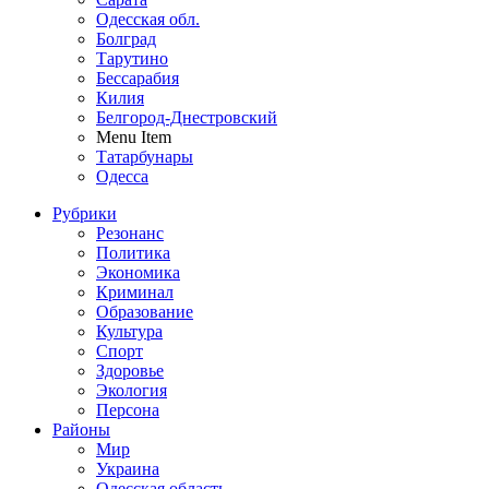
Одесская обл.
Болград
Тарутино
Бессарабия
Килия
Белгород-Днестровский
Menu Item
Татарбунары
Одесса
Рубрики
Резонанс
Политика
Экономика
Криминал
Образование
Культура
Спорт
Здоровье
Экология
Персона
Районы
Мир
Украина
Одесская область