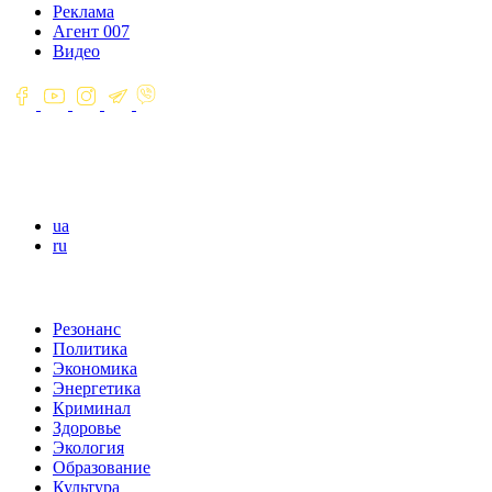
Реклама
Агент 007
Видео
ua
ru
Резонанс
Политика
Экономика
Энергетика
Криминал
Здоровье
Экология
Образование
Культура