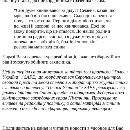
полону стали для прикордонника втраченим часом.
“Син дуже хвилювався за дідуся Семена, казав, що
мріє, щоб він його дочекався. Сьогодні нарешті я
почула голос сина. Першим ділом він спитав, чи
всі живі й здорові, за нас хвилювався. Досі не
можу повірити, що це сталося. До нашої родини
прийшла радісна звістка, і я дуже хочу, щоб усі
дочекалися своїх дітей, братів і чоловіків”, —
розповіла мати захисника.
Наразі Василя чекає курс реабілітації, і вже незабаром його
рідні зможуть обійняти захисника.
Цей матеріал став можливим за підтримки програми “Голоси
України” / SAFE, що координується Європейським центром
свободи преси та медіа спільно з Лабораторією журналістики
суспільного інтересу. “Голоси України” / SAFE реалізується в
рамках ініціативи Ганни Арендт за підтримки Федерального
міністерства закордонних справ Німеччини. Програма не
впливає на редакційну політику, а даний матеріал містить
виключно погляди та інформацію, отриману редакцією.
Подпишитесь на канал и читайте новости в удобное для Вас