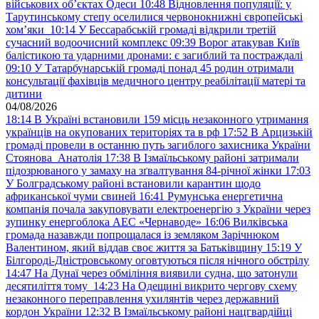
військових обʼєктах Одеси
10:48
Відновлення популяції: у
Тарутинському степу оселилися червонокнижні європейські
хом’яки
10:14
У Бессарабській громаді відкрили третій
сучасний водоочисний комплекс
09:39
Ворог атакував Київ
балістикою та ударними дронами: є загиблий та постраждалі
09:10
У Татарбунарській громаді понад 45 родин отримали
консультації фахівців медичного центру реабілітації матері та
дитини
04/08/2026
18:14
В Україні встановили 159 місць незаконного утримання
українців на окупованих територіях та в рф
17:52
В Арцизькій
громаді провели в останню путь загиблого захисника України
Стоянова Анатолія
17:38
В Ізмаїльському районі затримали
підозрюваного у замаху на зґвалтування 84-річної жінки
17:03
У Болградському районі встановили карантин щодо
африканської чуми свиней
16:41
Румунська енергетична
компанія почала закуповувати електроенергію з України через
зупинку енергоблока АЕС «Чернаводе»
16:06
Вилківська
громада назавжди попрощалася із земляком Зарічнюком
Валентином, який віддав своє життя за Батьківщину
15:19
У
Білгороді-Дністровському оговтуються після нічного обстрілу
14:47
На Дунаї через обміління виявили судна, що затонули
десятиліття тому
14:23
На Одещині викрито чергову схему
незаконного переправлення ухилянтів через державний
кордон України
12:32
В Ізмаїльському районі нацгвардійці