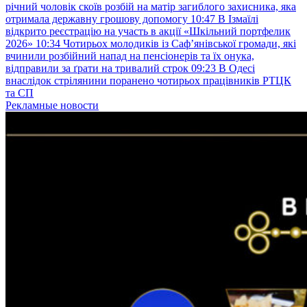
річний чоловік скоїв розбій на матір загиблого захисника, яка
отримала державну грошову допомогу
10:47
В Ізмаїлі
відкрито реєстрацію на участь в акції «Шкільний портфелик
2026»
10:34
Чотирьох молодиків із Саф’янівської громади, які
вчинили розбійний напад на пенсіонерів та їх онука,
відправили за ґрати на тривалий строк
09:23
В Одесі
внаслідок стрілянини поранено чотирьох працівників РТЦК
та СП
Рекламные новости