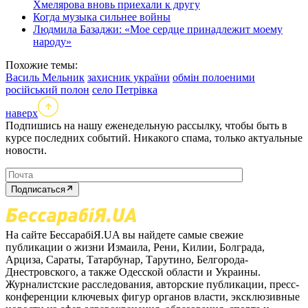
Хмелярова вновь приехали к другу
Когда музыка сильнее войны
Людмила Базаджи: «Мое сердце принадлежит моему
народу»
Похожие темы:
Василь Мельник
захисник україни
обмін полоеними
російський полон
село Петрівка
наверх
Подпишись на нашу еженедельную рассылку, чтобы быть в
курсе последних событий. Никакого спама, только актуальные
новости.
Подписаться
На сайте БессарабіЯ.UA вы найдете самые свежие
публикации о жизни Измаила, Рени, Килии, Болграда,
Арциза, Сараты, Татарбунар, Тарутино, Белгорода-
Днестровского, а также Одесской области и Украины.
Журналистские расследования, авторские публикации, пресс-
конференции ключевых фигур органов власти, эксклюзивные