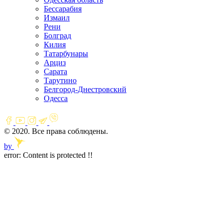
Бессарабия
Измаил
Рени
Болград
Килия
Татарбунары
Арциз
Сарата
Тарутино
Белгород-Днестровский
Одесса
© 2020. Все права соблюдены.
by
error:
Content is protected !!