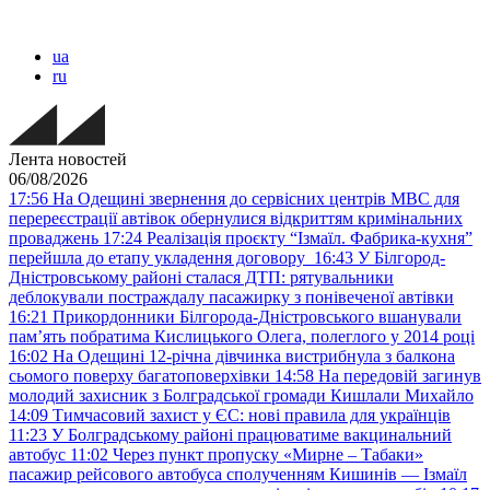
ua
ru
Лента новостей
06/08/2026
17:56
На Одещині звернення до сервісних центрів МВС для
перереєстрації автівок обернулися відкриттям кримінальних
проваджень
17:24
Реалізація проєкту “Ізмаїл. Фабрика-кухня”
перейшла до етапу укладення договору
16:43
У Білгород-
Дністровському районі сталася ДТП: рятувальники
деблокували постраждалу пасажирку з понівеченої автівки
16:21
Прикордонники Білгорода-Дністровського вшанували
пам’ять побратима Кислицького Олега, полеглого у 2014 році
16:02
На Одещині 12-річна дівчинка вистрибнула з балкона
сьомого поверху багатоповерхівки
14:58
На передовій загинув
молодий захисник з Болградської громади Кишлали Михайло
14:09
Тимчасовий захист у ЄС: нові правила для українців
11:23
У Болградському районі працюватиме вакцинальний
автобус
11:02
Через пункт пропуску «Мирне – Табаки»
пасажир рейсового автобуса сполученням Кишинів — Ізмаїл