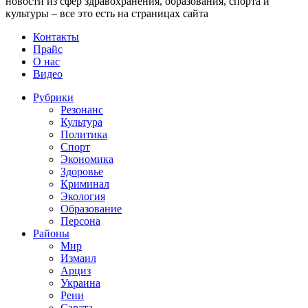
новости из сфер здравохранения, образования, спорта и
культуры – все это есть на страницах сайта
Контакты
Прайс
О нас
Видео
Рубрики
Резонанс
Культура
Политика
Спорт
Экономика
Здоровье
Криминал
Экология
Образование
Персона
Районы
Мир
Измаил
Арциз
Украина
Рени
Сарата