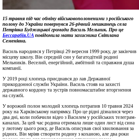
15 травня під час обміну військовополоненими з російського
полону до України повернувся 26-річний мешканець села
Петрівка Буджацької громади Василь Мельник.
Про це
Бессарабія.UA
повідомила мати захисника Світлана
Семенівна.
Василь народився у Петрівці 29 вересня 1999 року, де закінчив
місцеву школу. Він середній син у багатодітній родині
Мельників. Веселий, енергійний, амбітний та справжня душа
компанії.
У 2019 році хлопець приєднався до лав Державної
прикордонної служби України. Василь стояв на захисті
державного кордону та зустрів повномасштабне вторгнення
на службі.
У ворожий полон молодий хлопець потрапив 10 травня 2024
року на Харківському напрямку. Про це рідні дізналися через
два дні, коли побачили відео з Василем у російських телеграм-
каналах. За цей час родина отримала лише один лист від сина
у лютому цього року, де Василь описував свої хвилювання за
рідних. Він мріяв створити родину з коханою, але два роки