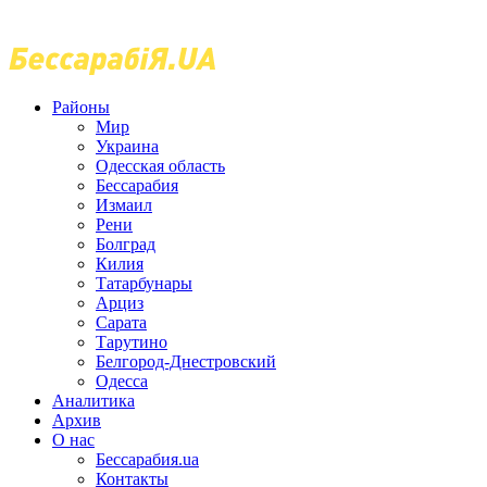
Районы
Мир
Украина
Одесская область
Бессарабия
Измаил
Рени
Болград
Килия
Татарбунары
Арциз
Сарата
Тарутино
Белгород-Днестровский
Одесса
Аналитика
Архив
О нас
Бессарабия.ua
Контакты