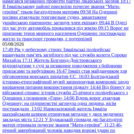
намагався незаконно провезти партію лікарських засобів
10:17
В Ізмаїльському районі присвоїли почесне звання “Мати-
героїня” трьом багатодітним матерям
09:58
На Одещині
росіяни атакували торговельне судно, завантажене
українською пшеницею: загинув член екіпажу
09:44
В Одесі
під час руху автомобіль провалився під землю
09:15
Ворог не
припиняє терор мирного населення Одещини: постраждало
житло та транспорт громадян, є потерпілий
05/08/2026
17:49
Рік у небесному строю: Ізмаїльські поліцейські
вшанували пам’ять загиблого під час служби колеги Сороки
Михайла
17:11
Житель Білгород-Дністровського
відповідатиме у суді за незаконне поводження з бойовими
припасами та вибухівкою
16:47
Ізмаїл став майданчиком для
обговорення морських ініціатив ЄС
16:03
Болградський
історико-етнографічний музей запропонував компроміс щодо
вирішення питання використання підвалу
14:44
Від бізнесу до
військової справи: історія служби 25-річного поліцейського з
Одещини з позивним «Горн»
14:06
Вдень ворог атакував
Одещину: на підприємстві загинула одна людина, вісім
постраждали
13:02
Наркозалежний житель Ізмаїла
шахрайським шляхом отримував метадон у двох медичних
закладах міста
12:21
У Буджацькій громади дві багатодітні
матері отримали почесне звання “Мати-героїня”
11:23
46-
річний завербований чоловік наводив ворожі удари по