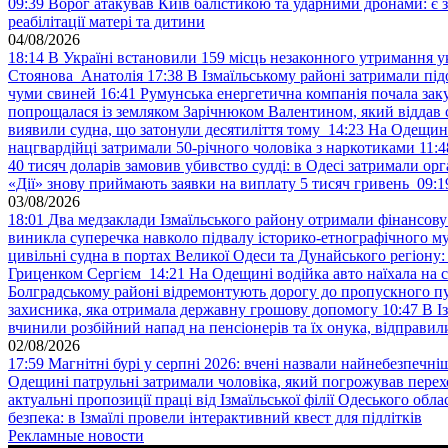
09:39
Ворог атакував Київ балістикою та ударними дронами: є 
реабілітації матері та дитини
04/08/2026
18:14
В Україні встановили 159 місць незаконного утримання ук
Стоянова Анатолія
17:38
В Ізмаїльському районі затримали під
чуми свиней
16:41
Румунська енергетична компанія почала зак
попрощалася із земляком Зарічнюком Валентином, який віддав 
виявили судна, що затонули десятиліття тому
14:23
На Одещині
нацгвардійці затримали 50-річного чоловіка з наркотиками
11:4
40 тисяч доларів замовив убивство судді: в Одесі затримали орг
«Дії» знову приймають заявки на виплату 5 тисяч гривень
09:1
03/08/2026
18:01
Два медзаклади Ізмаїльського району отримали фінансов
виникла суперечка навколо підвалу історико-етнографічного м
цивільні судна в портах Великої Одеси та Дунайського регіону
Гриценком Сергієм
14:21
На Одещині водійка авто наїхала на 
Болградському районі відремонтують дорогу до пропускного 
захисника, яка отримала державну грошову допомогу
10:47
В І
вчинили розбійний напад на пенсіонерів та їх онука, відправил
02/08/2026
17:59
Магнітні бурі у серпні 2026: вчені назвали найнебезпечніш
Одещині патрульні затримали чоловіка, який погрожував пер
актуальні пропозиції праці від Ізмаїльської філії Одеського обл
безпека: в Ізмаїлі провели інтерактивний квест для підлітків
Рекламные новости