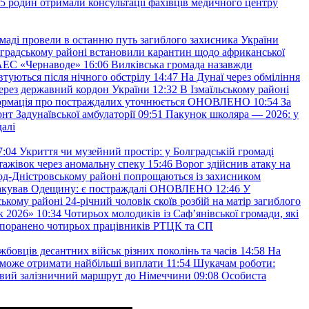
45 родин отримали консультації фахівців медичного центру
маді провели в останню путь загиблого захисника України
градському районі встановили карантин щодо африканської
 АЕС «Чернаводе»
16:06
Вилківська громада назавжди
втуються після нічного обстрілу
14:47
На Дунаї через обміління
ерез державний кордон України
12:32
В Ізмаїльському районі
інформація про постраждалих уточнюється ОНОВЛЕНО
10:54
За
т Задунаївської амбулаторії
09:51
Пакунок школяра — 2026: у
далі
7:04
Укриття чи музейний простір: у Болградській громаді
ажівок через аномальну спеку
15:46
Ворог здійснив атаку на
ород-Дністровському районі попрощаються із захисником
акував Одещину: є постраждалі ОНОВЛЕНО
12:46
У
ькому районі 24-річний чоловік скоїв розбій на матір загиблого
к 2026»
10:34
Чотирьох молодиків із Саф’янівської громади, які
и поранено чотирьох працівників РТЦК та СП
бовців десантних військ різних поколінь та часів
14:58
На
о зможе отримати найбільші виплати
11:54
Шукачам роботи:
вий залізничний маршрут до Німеччини
09:08
Особиста