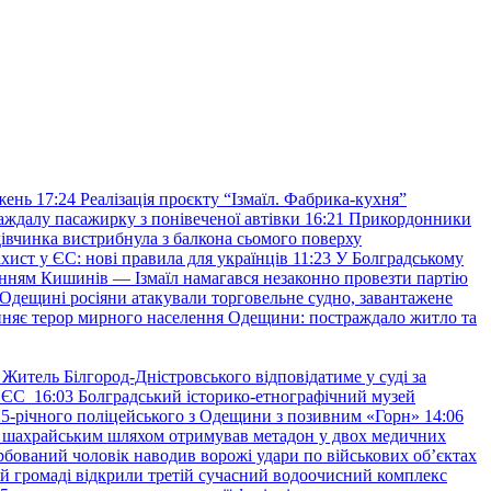
жень
17:24
Реалізація проєкту “Ізмаїл. Фабрика-кухня”
аждалу пасажирку з понівеченої автівки
16:21
Прикордонники
івчинка вистрибнула з балкона сьомого поверху
хист у ЄС: нові правила для українців
11:23
У Болградському
нням Кишинів — Ізмаїл намагався незаконно провезти партію
Одещині росіяни атакували торговельне судно, завантажене
няє терор мирного населення Одещини: постраждало житло та
Житель Білгород-Дністровського відповідатиме у суді за
в ЄС
16:03
Болградський історико-етнографічний музей
и 25-річного поліцейського з Одещини з позивним «Горн»
14:06
а шахрайським шляхом отримував метадон у двох медичних
рбований чоловік наводив ворожі удари по військових обʼєктах
ій громаді відкрили третій сучасний водоочисний комплекс