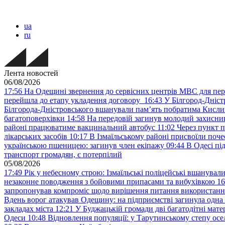
ua
ru
Лента новостей
06/08/2026
17:56
На Одещині звернення до сервісних центрів МВС для пер
перейшла до етапу укладення договору
16:43
У Білгород-Дніст
Білгорода-Дністровського вшанували пам’ять побратима Кислиц
багатоповерхівки
14:58
На передовій загинув молодий захисни
районі працюватиме вакцинальний автобус
11:02
Через пункт 
лікарських засобів
10:17
В Ізмаїльському районі присвоїли поч
українською пшеницею: загинув член екіпажу
09:44
В Одесі пі
транспорт громадян, є потерпілий
05/08/2026
17:49
Рік у небесному строю: Ізмаїльські поліцейські вшанувал
незаконне поводження з бойовими припасами та вибухівкою
16
запропонував компроміс щодо вирішення питання використанн
Вдень ворог атакував Одещину: на підприємстві загинула одна
закладах міста
12:21
У Буджацькій громади дві багатодітні мат
Одеси
10:48
Відновлення популяції: у Тарутинському степу ос