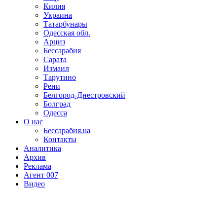
Килия
Украина
Татарбунары
Одесская обл.
Арциз
Бессарабия
Сарата
Измаил
Тарутино
Рени
Белгород-Днестровский
Болград
Одесса
О нас
Бессарабия.ua
Контакты
Аналитика
Архив
Реклама
Агент 007
Видео