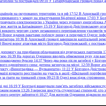
загиблий та постраждалі
09:10
У Татарбунарській громаді понад 
раїнців на окупованих територіях та в рф
17:52
В Арцизькій гро
озрюваного у замаху на зґвалтування 84-річної жінки
17:03
У Бол
уповувати електроенергію з України через зупинку енергоблока
своє життя за Батьківщину
15:19
У Білгороді-Дністровському ого
 викрито чергову схему незаконного переправлення ухилянтів ч
8
Ворог вдарив ракетами поблизу ринку в передмісті Одеси: 
анізатора
10:36
В Арцизькій громаді завершили капітальний ремон
9
Вночі ворог атакував місто Білгород-Дністровський: є постраж
у допомогу на придбання обладнання від румунських партнерів
1
узею
16:39
На дорогах Одещини вводять обмеження руху для вант
: пошкоджено буксир
14:37
Через два роки після загибелі у Білг
свого однорічного сина: дитина загинула на місці
12:59
Ворог ат
пункту «Виноградівка — Вулканешти»
11:22
У Білгород-Дністровс
змаїлі відкрито реєстрацію на участь в акції «Шкільний портфели
и за ґрати на тривалий строк
09:23
В Одесі внаслідок стрілянин
і дні
16:19
У Болграді вшанували пам’ять загиблих військовослуж
ехожим ножем
13:26
З вересня зростуть студентські стипендії: хт
асного центру зайнятості
10:27
Для жителів Одещини відкрили но