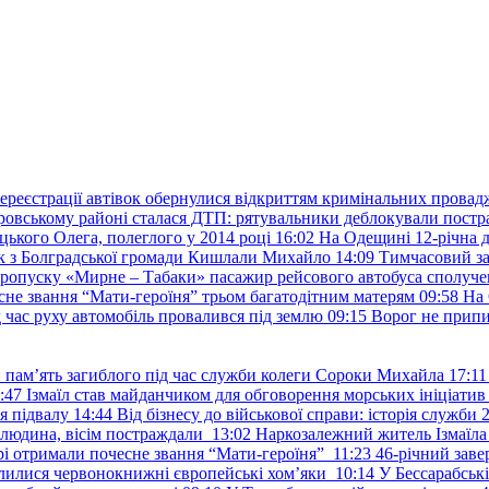
ереєстрації автівок обернулися відкриттям кримінальних провад
ровському районі сталася ДТП: рятувальники деблокували постр
ького Олега, полеглого у 2014 році
16:02
На Одещині 12-річна д
к з Болградської громади Кишлали Михайло
14:09
Тимчасовий за
пропуску «Мирне – Табаки» пасажир рейсового автобуса сполуче
есне звання “Мати-героїня” трьом багатодітним матерям
09:58
На 
д час руху автомобіль провалився під землю
09:15
Ворог не припи
и пам’ять загиблого під час служби колеги Сороки Михайла
17:11
:47
Ізмаїл став майданчиком для обговорення морських ініціати
я підвалу
14:44
Від бізнесу до військової справи: історія служб
 людина, вісім постраждали
13:02
Наркозалежний житель Ізмаїл
ері отримали почесне звання “Мати-героїня”
11:23
46-річний заве
елилися червонокнижні європейські хом’яки
10:14
У Бессарабськ