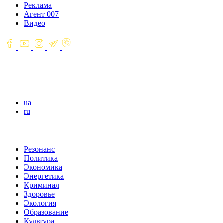
Реклама
Агент 007
Видео
ua
ru
Резонанс
Политика
Экономика
Энергетика
Криминал
Здоровье
Экология
Образование
Культура