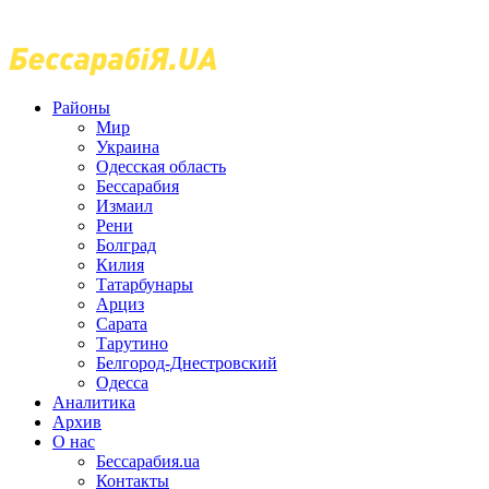
Районы
Мир
Украина
Одесская область
Бессарабия
Измаил
Рени
Болград
Килия
Татарбунары
Арциз
Сарата
Тарутино
Белгород-Днестровский
Одесса
Аналитика
Архив
О нас
Бессарабия.ua
Контакты