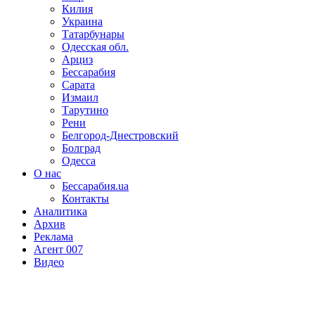
Килия
Украина
Татарбунары
Одесская обл.
Арциз
Бессарабия
Сарата
Измаил
Тарутино
Рени
Белгород-Днестровский
Болград
Одесса
О нас
Бессарабия.ua
Контакты
Аналитика
Архив
Реклама
Агент 007
Видео