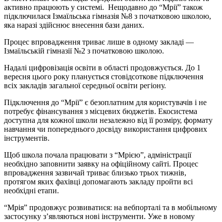
активно працюють у системі. Нещодавно до “Мрії” також
підключилася Ізмаїльська гімназія №8 з початковою школою,
яка наразі здійснює внесення бази даних.
Процес впровадження триває лише в одному закладі —
Ізмаїльській гімназії №2 з початковою школою.
Надалі цифровізація освіти в області продовжується. До 1
вересня цього року планується стовідсоткове підключення
всіх закладів загальної середньої освіти регіону.
Підключення до “Мрії” є безоплатним для користувачів і не
потребує фінансування з місцевих бюджетів. Екосистема
доступна для кожної школи незалежно від її розміру, формату
навчання чи попереднього досвіду використання цифрових
інструментів.
Щоб школа почала працювати з “Мрією”, адміністрації
необхідно заповнити заявку на офіційному сайті. Процес
впровадження зазвичай триває близько трьох тижнів,
протягом яких фахівці допомагають закладу пройти всі
необхідні етапи.
“Мрія” продовжує розвиватися: на вебпорталі та в мобільному
застосунку з’являються нові інструменти. Уже в новому