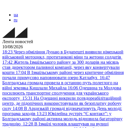
ua
ru
Лента новостей
10/08/2026
18:23
Через обміління Дунаю в Будапешті виявили німецький
військовий мотоцикл, протитанкові міни та жетони солдатів
17:42
Житель Ізмаїльського району за 300 доларів на місяць
став директором паливної компанії, через яку конвертували
кошти
17:04
В Ізмаїльському районі через критичне обміління
почали примусово наповнювати озеро Катлабух
16:47
Болградська громада провела в останню путь полеглого на
війні земляка Кишлали Михайла
16:06
Одещина та Молдова
посилюють транспортне сполучення для українського
експорту
15:31
На Одещині викрили псевдореабілітаційний
центр, де підопічних використовували як безоплатну робочу
силу
14:08
В Арцизькій громаді відзначатимуть День молоді:
програма заходів
13:23
Ювілейна зустріч “Є контакт”: у
Болградському районі активна молодь відновила багаторічну
традицію
12:28
В Ізмаїлі чоловік влаштував на вулиці