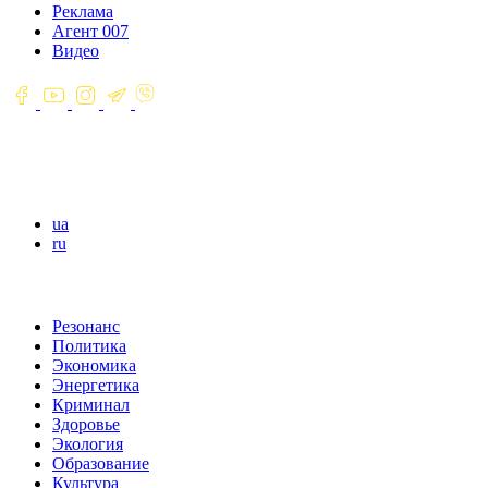
Реклама
Агент 007
Видео
ua
ru
Резонанс
Политика
Экономика
Энергетика
Криминал
Здоровье
Экология
Образование
Культура