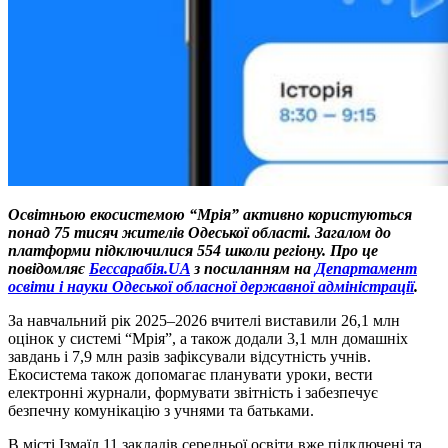
Освітньою екосистемою “Мрія” активно користуються
понад 75 тисяч жителів Одеської області. Загалом до
платформи підключилися 554 школи регіону.
Про це
повідомляє
Бессарабія.UA
з посиланням на
Департамент
освіти і науки Одеської обласної державної адміністрації
.
За навчальний рік 2025–2026 вчителі виставили 26,1 млн
оцінок у системі “Мрія”, а також додали 3,1 млн домашніх
завдань і 7,9 млн разів зафіксували відсутність учнів.
Екосистема також допомагає планувати уроки, вести
електронні журнали, формувати звітність і забезпечує
безпечну комунікацію з учнями та батьками.
В місті Ізмаїл 11 закладів середньої освіти вже підключені та