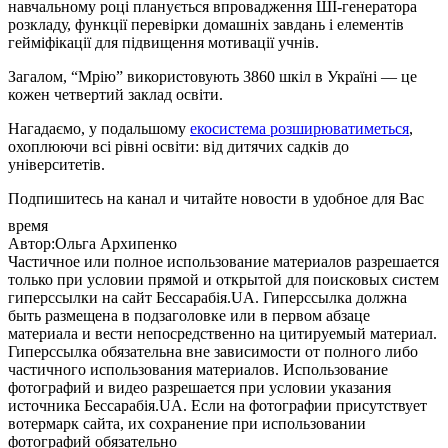
навчальному році планується впровадження ШІ-генератора
розкладу, функції перевірки домашніх завдань і елементів
гейміфікації для підвищення мотивації учнів.
Загалом, “Мрію” використовують 3860 шкіл в Україні — це
кожен четвертий заклад освіти.
Нагадаємо, у подальшому
екосистема розширюватиметься
,
охоплюючи всі рівні освіти: від дитячих садків до
університетів.
Подпишитесь на канал и читайте новости в удобное для Вас
время
Автор:Ольга Архипенко
Частичное или полное использование материалов разрешается
только при условии прямой и открытой для поисковых систем
гиперссылки на сайт Бессарабія.UA. Гиперссылка должна
быть размещена в подзаголовке или в первом абзаце
материала и вести непосредственно на цитируемый материал.
Гиперссылка обязательна вне зависимости от полного либо
частичного использования материалов. Использование
фотографий и видео разрешается при условии указания
источника Бессарабія.UA. Если на фотографии присутствует
вотермарк сайта, их сохранение при использовании
фотографий обязательно