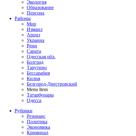
Экология
Образование
Персона
Районы
Мир
Измаил
Арциз
Украина
Рени
Сарата
Одесская обл.
Болград
Тарутино
Бессарабия
Килия
Белгород-Днестровский
Menu Item
Татарбунары
Одесса
Рубрики
Резонанс
Политика
Экономика
Криминал