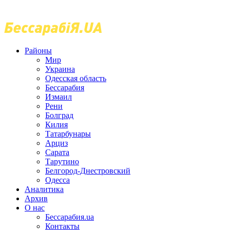
Районы
Мир
Украина
Одесская область
Бессарабия
Измаил
Рени
Болград
Килия
Татарбунары
Арциз
Сарата
Тарутино
Белгород-Днестровский
Одесса
Аналитика
Архив
О нас
Бессарабия.ua
Контакты