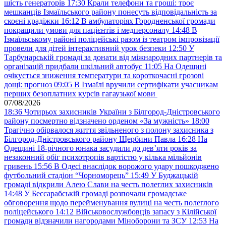
шість генераторів
17:30
Крали телефони та гроші: троє
мешканців Ізмаїльського району понесуть відповідальність за
скоєні крадіжки
16:12
В амбулаторіях Городненської громади
покращили умови для пацієнтів і медперсоналу
14:48
В
Ізмаїльському районі поліцейські разом із театром імпровізації
провели для дітей інтерактивний урок безпеки
12:50
У
Тарбунарській громаді за донати від міжнародних партнерів та
організацій придбали шкільний автобус
11:05
На Одещині
очікується зниження температури та короткочасні грозові
дощі: прогноз
09:05
В Ізмаїлі вручили сертифікати учасникам
перших безоплатних курсів гагаузької мови
07/08/2026
18:36
Чотирьох захисників України з Білгород-Дністровського
району посмертно відзначено орденом «За мужність»
18:00
Трагічно обірвалося життя звільненого з полону захисника з
Білгород-Дністровського району Щербини Павла
16:28
На
Одещині 18-річного юнака засудили до дев’яти років за
незаконний обіг психотропів вартістю у кілька мільйонів
гривень
15:56
В Одесі внаслідок ворожого удару пошкоджено
футбольний стадіон “Чорноморець”
15:49
У Буджацькій
громаді відкрили Алею Слави на честь полеглих захисників
14:48
У Бессарабській громаді розпочали громадське
обговорення щодо перейменування вулиці на честь полеглого
поліцейського
14:12
Військовослужбовців запасу з Кілійської
громади відзначили нагородами Міноборони та ЗСУ
12:53
На