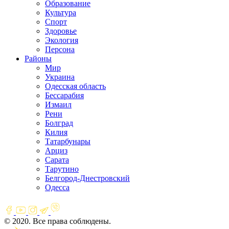
Образование
Культура
Спорт
Здоровье
Экология
Персона
Районы
Мир
Украина
Одесская область
Бессарабия
Измаил
Рени
Болград
Килия
Татарбунары
Арциз
Сарата
Тарутино
Белгород-Днестровский
Одесса
© 2020. Все права соблюдены.