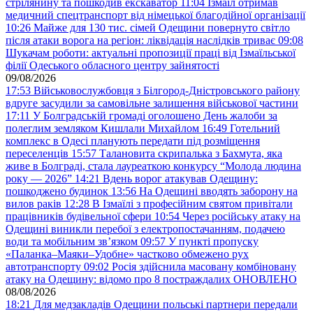
стрілянину та пошкодив екскаватор
11:04
Ізмаїл отримав
медичний спецтранспорт від німецької благодійної організації
10:26
Майже для 130 тис. сімей Одещини повернуто світло
після атаки ворога на регіон: ліквідація наслідків триває
09:08
Шукачам роботи: актуальні пропозиції праці від Ізмаїльської
філії Одеського обласного центру зайнятості
09/08/2026
17:53
Військовослужбовця з Білгород-Дністровського району
вдруге засудили за самовільне залишення військової частини
17:11
У Болградській громаді оголошено День жалоби за
полеглим земляком Кишлали Михайлом
16:49
Готельний
комплекс в Одесі планують передати під розміщення
переселенців
15:57
Талановита скрипалька з Бахмута, яка
живе в Болграді, стала лауреаткою конкурсу “Молода людина
року — 2026”
14:21
Вдень ворог атакував Одещину:
пошкоджено будинок
13:56
На Одещині вводять заборону на
вилов раків
12:28
В Ізмаїлі з професійним святом привітали
працівників будівельної сфери
10:54
Через російську атаку на
Одещині виникли перебої з електропостачанням, подачею
води та мобільним звʼязком
09:57
У пункті пропуску
«Паланка–Маяки–Удобне» частково обмежено рух
автотранспорту
09:02
Росія здійснила масовану комбіновану
атаку на Одещину: відомо про 8 постраждалих ОНОВЛЕНО
08/08/2026
18:21
Для медзакладів Одещини польські партнери передали