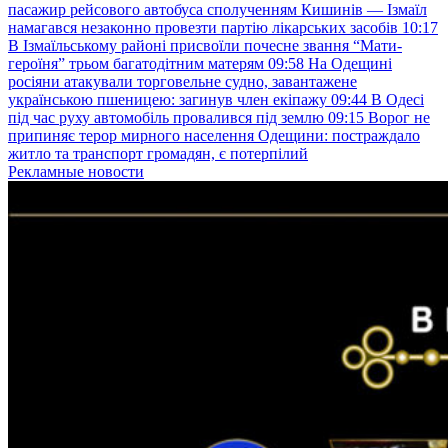
пасажир рейсового автобуса сполученням Кишинів — Ізмаїл
намагався незаконно провезти партію лікарських засобів
10:17
В Ізмаїльському районі присвоїли почесне звання “Мати-
героїня” трьом багатодітним матерям
09:58
На Одещині
росіяни атакували торговельне судно, завантажене
українською пшеницею: загинув член екіпажу
09:44
В Одесі
під час руху автомобіль провалився під землю
09:15
Ворог не
припиняє терор мирного населення Одещини: постраждало
житло та транспорт громадян, є потерпілий
Рекламные новости