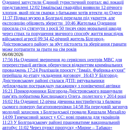
Одещині запустили Єдиний туристичний портал: які локації
представлені
12:02
Ізмаїльські гвардійці виявили 12-річного
хлопця, який після сварки з батьками хотів втекти до Одеси
11:37
Підвал музею в Болграді передали під укриття, але
експозицію обіцяють зберегти
10:46
Жителька Одещини
просила суд стягнути з росії 50 тисяч євро моральної шкоди
через страх та порушення звичного способу життя внаслідок
військової агресії
09:34
42-річний житель Білгород-
Дністровського району за збут пістолета та зберігання гранати
може потрапити за ґрати на сім років
06/08/2026
17:56
На Одещині звернення до сервісних центрів МВС для
перереєстрації автівок обернулися відкриттям кримінальних
проваджень
17:24
Реалізація проєкту “Ізмаїл. Фабрика-кухня”
перейшла до етапу укладення договору
16:43
У Білгород-
Дністровському районі сталася ДТП: рятувальники
деблокували постраждалу пасажирку з понівеченої автівки
16:21
Прикордонники Білгорода-Дністровського вшанували
пам’ять побратима Кислицького Олега, полеглого у 2014 році
16:02
На Одещині 12-річна дівчинка вистрибнула з балкона
сьомого поверху багатоповерхівки
14:58
На передовій загинув
молодий захисник з Болградської громади Кишлали Михайло
14:09
Тимчасовий захист у ЄС: нові правила для українців
11:23
У Болградському районі працюватиме вакцинальний
автобус
11:02
Через пункт пропуску «Мирне – Табаки»