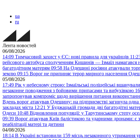
ua
ru
Лента новостей
06/08/2026
14:09
Тимчасовий захист у ЄС: нові правила для українців
11:2
рейсового автобуса сполученням Кишинів — Ізмаїл намагався н
багатодітним матерям
09:58
На Одещині росіяни атакували тор
землю
09:15
Ворог не припиняє терор мирного населення Одещ
05/08/2026
17:49
Рік у небесному строю: Ізмаїльські поліцейські вшанувал
незаконне поводження з бойовими припасами та вибухівкою
16
запропонував компроміс щодо вирішення питання використанн
Вдень ворог атакував Одещину: на підприємстві загинула одна
закладах міста
12:21
У Буджацькій громади дві багатодітні мат
Одеси
10:48
Відновлення популяції: у Тарутинському степу ос
09:39
Ворог атакував Київ балістикою та ударними дронами: є 
реабілітації матері та дитини
04/08/2026
18:14
В Україні встановили 159 місць незаконного утримання ук