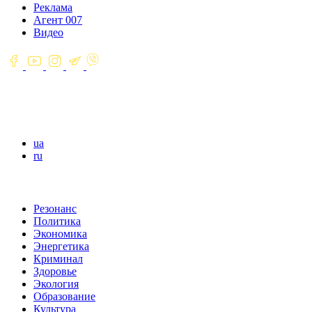
Реклама
Агент 007
Видео
ua
ru
Резонанс
Политика
Экономика
Энергетика
Криминал
Здоровье
Экология
Образование
Культура