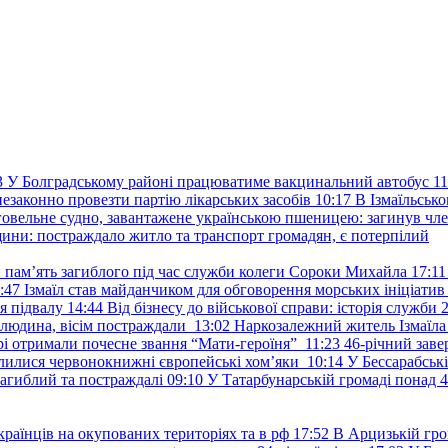
3
У Болградському районі працюватиме вакцинальний автобус
11
езаконно провезти партію лікарських засобів
10:17
В Ізмаїльськ
говельне судно, завантажене українською пшеницею: загинув чле
ини: постраждало житло та транспорт громадян, є потерпілий
и пам’ять загиблого під час служби колеги Сороки Михайла
17:11
:47
Ізмаїл став майданчиком для обговорення морських ініціати
я підвалу
14:44
Від бізнесу до військової справи: історія служб
 людина, вісім постраждали
13:02
Наркозалежний житель Ізмаїл
ері отримали почесне звання “Мати-героїня”
11:23
46-річний заве
елилися червонокнижні європейські хом’яки
10:14
У Бессарабськ
загиблий та постраждалі
09:10
У Татарбунарській громаді понад 
раїнців на окупованих територіях та в рф
17:52
В Арцизькій гро