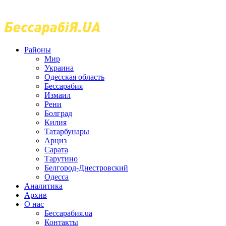
Районы
Мир
Украина
Одесская область
Бессарабия
Измаил
Рени
Болград
Килия
Татарбунары
Арциз
Сарата
Тарутино
Белгород-Днестровский
Одесса
Аналитика
Архив
О нас
Бессарабия.ua
Контакты