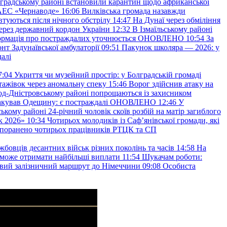
градському районі встановили карантин щодо африканської
 АЕС «Чернаводе»
16:06
Вилківська громада назавжди
втуються після нічного обстрілу
14:47
На Дунаї через обміління
ерез державний кордон України
12:32
В Ізмаїльському районі
інформація про постраждалих уточнюється ОНОВЛЕНО
10:54
За
т Задунаївської амбулаторії
09:51
Пакунок школяра — 2026: у
далі
7:04
Укриття чи музейний простір: у Болградській громаді
ажівок через аномальну спеку
15:46
Ворог здійснив атаку на
ород-Дністровському районі попрощаються із захисником
акував Одещину: є постраждалі ОНОВЛЕНО
12:46
У
ькому районі 24-річний чоловік скоїв розбій на матір загиблого
к 2026»
10:34
Чотирьох молодиків із Саф’янівської громади, які
и поранено чотирьох працівників РТЦК та СП
бовців десантних військ різних поколінь та часів
14:58
На
о зможе отримати найбільші виплати
11:54
Шукачам роботи:
вий залізничний маршрут до Німеччини
09:08
Особиста