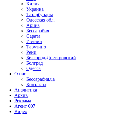
Килия
Украина
Татарбунары
Одесская обл.
Арциз
Бессарабия
Сарата
Измаил
Тарутино
Рени
Белгород-Днестровский
Болград
Одесса
О нас
Бессарабия.ua
Контакты
Аналитика
Архив
Реклама
Агент 007
Видео