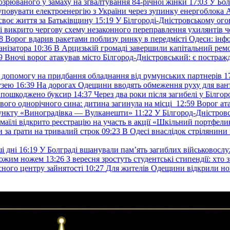
озрюваного у замаху на зґвалтування 84-річної жінки
17:03
У Бол
уповувати електроенергію з України через зупинку енергоблока
своє життя за Батьківщину
15:19
У Білгороді-Дністровському ого
 викрито чергову схему незаконного переправлення ухилянтів ч
8
Ворог вдарив ракетами поблизу ринку в передмісті Одеси: 
анізатора
10:36
В Арцизькій громаді завершили капітальний ремон
9
Вночі ворог атакував місто Білгород-Дністровський: є постраж
у допомогу на придбання обладнання від румунських партнерів
1
узею
16:39
На дорогах Одещини вводять обмеження руху для вант
: пошкоджено буксир
14:37
Через два роки після загибелі у Білг
свого однорічного сина: дитина загинула на місці
12:59
Ворог ат
пункту «Виноградівка — Вулканешти»
11:22
У Білгород-Дністровс
змаїлі відкрито реєстрацію на участь в акції «Шкільний портфели
и за ґрати на тривалий строк
09:23
В Одесі внаслідок стрілянин
і дні
16:19
У Болграді вшанували пам’ять загиблих військовослуж
ехожим ножем
13:26
З вересня зростуть студентські стипендії: хт
асного центру зайнятості
10:27
Для жителів Одещини відкрили но