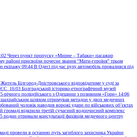
:02
Через пункт пропуску «Мирне – Табаки» пасажир
ому районі присвоїли почесне звання “Мати-героїня” трьом
н екіпажу
09:44
В Одесі під час руху автомобіль провалився під
Житель Білгород-Дністровського відповідатиме у суді за
в ЄС
16:03
Болградський історико-етнографічний музей
и 25-річного поліцейського з Одещини з позивним «Горн»
14:06
а шахрайським шляхом отримував метадон у двох медичних
рбований чоловік наводив ворожі удари по військових обʼєктах
ій громаді відкрили третій сучасний водоочисний комплекс
45 родин отримали консультації фахівців медичного центру
маді провели в останню путь загиблого захисника України