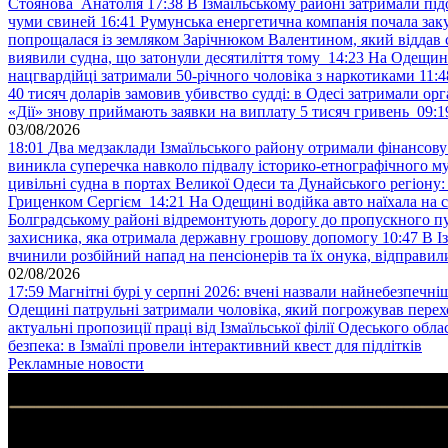
Стоянова Анатолія
17:38
В Ізмаїльському районі затримали під
чуми свиней
16:41
Румунська енергетична компанія почала зак
попрощалася із земляком Зарічнюком Валентином, який віддав 
виявили судна, що затонули десятиліття тому
14:23
На Одещині
нацгвардійці затримали 50-річного чоловіка з наркотиками
11:4
40 тисяч доларів замовив убивство судді: в Одесі затримали орг
«Дії» знову приймають заявки на виплату 5 тисяч гривень
09:1
03/08/2026
18:01
Два медзаклади Ізмаїльського району отримали фінансов
виникла суперечка навколо підвалу історико-етнографічного м
цивільні судна в портах Великої Одеси та Дунайського регіону
Гриценком Сергієм
14:21
На Одещині водійка авто наїхала на 
Болградському районі відремонтують дорогу до пропускного 
захисника, яка отримала державну грошову допомогу
10:47
В І
вчинили розбійний напад на пенсіонерів та їх онука, відправил
02/08/2026
17:59
Магнітні бурі у серпні 2026: вчені назвали найнебезпечніш
Одещині патрульні затримали чоловіка, який погрожував пер
актуальні пропозиції праці від Ізмаїльської філії Одеського обл
безпека: в Ізмаїлі провели інтерактивний квест для підлітків
Рекламные новости