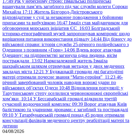
17:49
Рік у небесному строю: Ізмаїльські поліцейські
вшанували пам’ять загиблого під час служби колеги Сороки
Михайла
17:11
Житель Білгород-Дністровського
відповідатиме у суді за незаконне поводження з бойовими
припасами та вибухівкою
16:47
Ізмаїл став майданчиком для
обговорення морських ініціатив ЄС
16:03
Болградський
історико-етнографічний музей запропонував компроміс щодо
вирішення питання використання підвалу
14:44
Від бізнесу до
військової справи: історія служби 25-річного поліцейського з
Одещини з позивним «Горн»
14:06
Вдень ворог атакував
Одещину: на підприємстві загинула одна людина, вісім
постраждали
13:02
Наркозалежний житель Ізмаїла
шахрайським шляхом отримував метадон у двох медичних
закладах міста
12:21
У Буджацькій громади дві багатодітні
матері отримали почесне звання “Мати-героїня”
11:23
46-
річний завербований чоловік наводив ворожі удари по
військових обʼєктах Одеси
10:48
Відновлення популяції: у
Тарутинському степу оселилися червонокнижні європейські
хом’яки
10:14
У Бессарабській громаді відкрили третій
сучасний водоочисний комплекс
09:39
Ворог атакував Київ
балістикою та ударними дронами: є загиблий та постраждалі
09:10
У Татарбунарській громаді понад 45 родин отримали
консультації фахівців медичного центру реабілітації матері та
дитини
04/08/2026