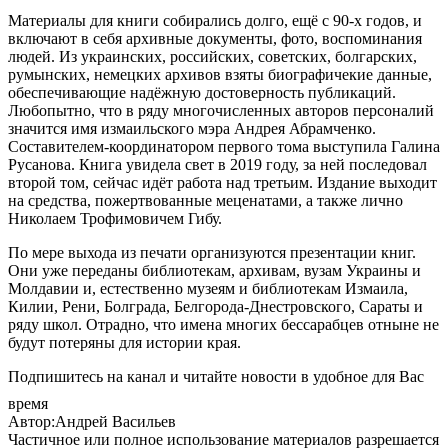
Материалы для книги собирались долго, ещё с 90-х годов, и
включают в себя архивные документы, фото, воспоминания
людей. Из украинских, российских, советских, болгарских,
румынских, немецких архивов взяты биографичекие данные,
обеспечивающие надёжную достоверность публикаций.
Любопытно, что в ряду многочисленных авторов персоналий
значится имя измаильского мэра Андрея Абрамченко.
Составителем-координатором первого тома выступила Галина
Русанова. Книга увидела свет в 2019 году, за ней последовал
второй том, сейчас идёт работа над третьим. Издание выходит
на средства, пожертвованные меценатами, а также лично
Николаем Трофимовичем Гибу.
По мере выхода из печати организуются презентации книг.
Они уже переданы библиотекам, архивам, вузам Украины и
Молдавии и, естественно музеям и библиотекам Измаила,
Килии, Рени, Болграда, Белгорода-Днестровского, Сараты и
ряду школ. Отрадно, что имена многих бессарабцев отныне не
будут потеряны для истории края.
Подпишитесь на канал и читайте новости в удобное для Вас
время
Автор:Андрей Васильев
Частичное или полное использование материалов разрешается