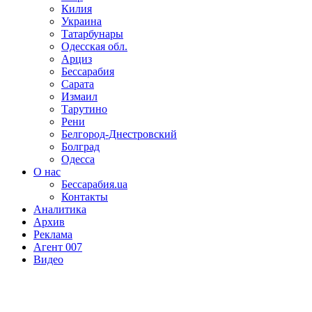
Килия
Украина
Татарбунары
Одесская обл.
Арциз
Бессарабия
Сарата
Измаил
Тарутино
Рени
Белгород-Днестровский
Болград
Одесса
О нас
Бессарабия.ua
Контакты
Аналитика
Архив
Реклама
Агент 007
Видео