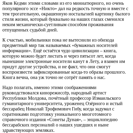
Яков Кедми этими словами из его миниатюрного, но очень
популярного эссе «Никто» дал на редкость точную и вместе с
тем трогательную, окрашенную ностальгией картинку былого
стиля жизни, который буквально на наших глазах сменился
неким механически-суетливым способом проживания
отпущенных судьбой дней.
К счастью, мобильники пока не вытеснили из обихода
предметный мир так называемых «бумажных носителей
информации». Ещё остаётся чудо цивилизации – книга,
которую можно будет листать и через пятьсот лет, когда
нынешние электронные носители канут в Лету, а взамен им
придут другие устройства, и не факт, что они смогут
воспроизвести зафиксированные когда-то образы прошлого.
Книга вечна, она уж точно не сотрёт память о нас.
Надо полагать, именно этими соображениями
руководствовался кинорежиссёр, народный артист
Республики Молдова, почётный профессор Измаильского
гуманитарного университета, уроженец Озёрного и истый
бессарабец Николай Трофимович Гибу, когда задумал с
соратниками подготовку уникального многотомного
справочного издания «Сонеты Дуная», – энциклопедию
бессарабских персоналий о наших ушедших и ныне
здравствующих земляках.