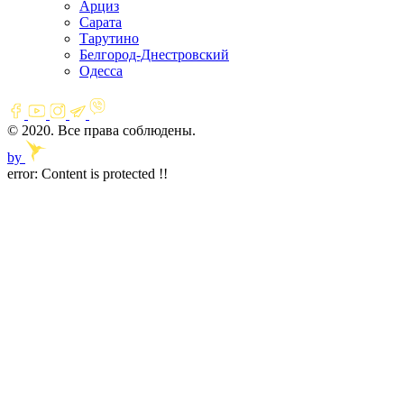
Арциз
Сарата
Тарутино
Белгород-Днестровский
Одесса
© 2020. Все права соблюдены.
by
error:
Content is protected !!