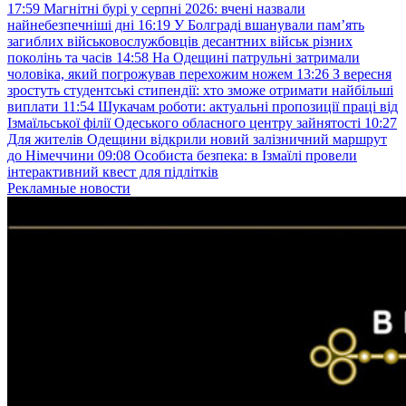
17:59
Магнітні бурі у серпні 2026: вчені назвали
найнебезпечніші дні
16:19
У Болграді вшанували пам’ять
загиблих військовослужбовців десантних військ різних
поколінь та часів
14:58
На Одещині патрульні затримали
чоловіка, який погрожував перехожим ножем
13:26
З вересня
зростуть студентські стипендії: хто зможе отримати найбільші
виплати
11:54
Шукачам роботи: актуальні пропозиції праці від
Ізмаїльської філії Одеського обласного центру зайнятості
10:27
Для жителів Одещини відкрили новий залізничний маршрут
до Німеччини
09:08
Особиста безпека: в Ізмаїлі провели
інтерактивний квест для підлітків
Рекламные новости