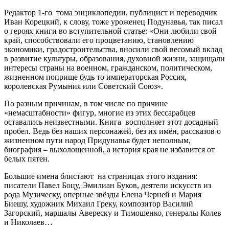
Редактор 1-го тома энциклопедии, публицист и переводчик
Иван Корецкий, к слову, тоже уроженец Подунавья, так писал
о героях книги во вступительной статье: «Они любили свой
край, способствовали его процветанию, становлению
экономики, градостроительства, вносили свой весомый вклад
в развитие культуры, образования, духовной жизни, защищали
интересы страны на военном, гражданском, политическом,
жизненном поприще будь то императорская Россия,
королевская Румыния или Советский Союз».
По разным причинам, в том числе по причине
«немасштабности» фигур, многие из этих бессарабцев
оставались неизвестными. Книга восполняет этот досадный
пробел. Ведь без наших персонажей, без их имён, рассказов о
жизненном пути народ Придунавья будет неполным,
биография – выхолощенной, а история края не избавится от
белых пятен.
Большие имена блистают на страницах этого издания:
писатели Павел Боцу, Эмилиан Буков, деятели искусств из
рода Музическу, оперные звёзды Елена Черней и Мария
Биешу, художник Михаил Греку, композитор Василий
Загорский, маршалы Авереску и Тимошенко, генералы Колев
и Николаев…