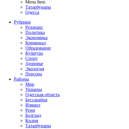
Menu Item
Татарбунары
Одесса
Рубрики
Резонанс
Политика
Экономика
Криминал
Образование
Культура
Спорт
Здоровье
Экология
Персона
Районы
Мир
Украина
Одесская область
Бессарабия
Измаил
Рени
Болград
Килия
Татарбунары