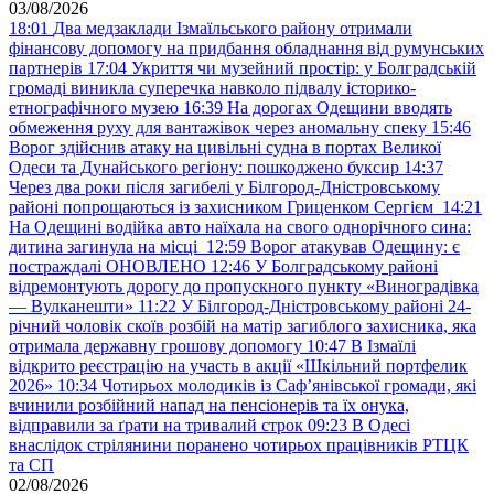
03/08/2026
18:01
Два медзаклади Ізмаїльського району отримали
фінансову допомогу на придбання обладнання від румунських
партнерів
17:04
Укриття чи музейний простір: у Болградській
громаді виникла суперечка навколо підвалу історико-
етнографічного музею
16:39
На дорогах Одещини вводять
обмеження руху для вантажівок через аномальну спеку
15:46
Ворог здійснив атаку на цивільні судна в портах Великої
Одеси та Дунайського регіону: пошкоджено буксир
14:37
Через два роки після загибелі у Білгород-Дністровському
районі попрощаються із захисником Гриценком Сергієм
14:21
На Одещині водійка авто наїхала на свого однорічного сина:
дитина загинула на місці
12:59
Ворог атакував Одещину: є
постраждалі ОНОВЛЕНО
12:46
У Болградському районі
відремонтують дорогу до пропускного пункту «Виноградівка
— Вулканешти»
11:22
У Білгород-Дністровському районі 24-
річний чоловік скоїв розбій на матір загиблого захисника, яка
отримала державну грошову допомогу
10:47
В Ізмаїлі
відкрито реєстрацію на участь в акції «Шкільний портфелик
2026»
10:34
Чотирьох молодиків із Саф’янівської громади, які
вчинили розбійний напад на пенсіонерів та їх онука,
відправили за ґрати на тривалий строк
09:23
В Одесі
внаслідок стрілянини поранено чотирьох працівників РТЦК
та СП
02/08/2026