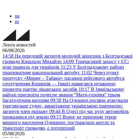
ua
ru
Лента новостей
06/08/2026
14:58
На передовій загинув молодий захисник з Болградської
громади Кишлали Михайло
14:09
Тимчасовий захист у ЄС:
нові правила для українців
11:23
У Болградському районі
працюватиме вакцинальний автобус
11:02
Через пункт
пропуску «Мирне – Табаки» пасажир рейсового автобуса
сполученням Кишинів — Ізмаїл намагався незаконно
провезти партію лікарських засобів
10:17
В Ізмаїльському
районі присвоїли почесне звання “Мати-героїня” трьом
багатодітним матерям
09:58
На Одещині росіяни атакували
торговельне судно, завантажене українською пшеницею:
загинув член екіпажу
09:44
В Одесі під час руху автомобіль
провалився під землю
09:15
Ворог не припиняє терор
мирного населення Одещини: постраждало житло та
транспорт громадян, є потерпілий
05/08/2026