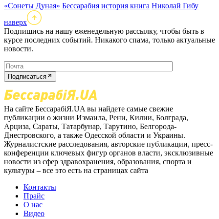
«Сонеты Дуная»
Бессарабия
история
книга
Николай Гибу
наверх
Подпишись на нашу еженедельную рассылку, чтобы быть в
курсе последних событий. Никакого спама, только актуальные
новости.
Подписаться
На сайте БессарабіЯ.UA вы найдете самые свежие
публикации о жизни Измаила, Рени, Килии, Болграда,
Арциза, Сараты, Татарбунар, Тарутино, Белгорода-
Днестровского, а также Одесской области и Украины.
Журналистские расследования, авторские публикации, пресс-
конференции ключевых фигур органов власти, эксклюзивные
новости из сфер здравохранения, образования, спорта и
культуры – все это есть на страницах сайта
Контакты
Прайс
О нас
Видео