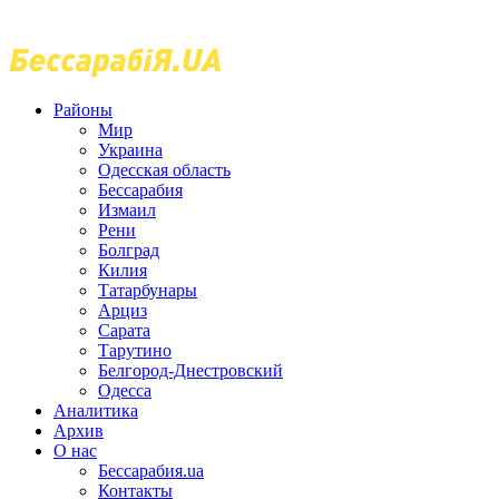
Районы
Мир
Украина
Одесская область
Бессарабия
Измаил
Рени
Болград
Килия
Татарбунары
Арциз
Сарата
Тарутино
Белгород-Днестровский
Одесса
Аналитика
Архив
О нас
Бессарабия.ua
Контакты