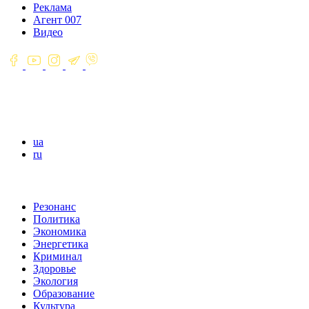
Реклама
Агент 007
Видео
ua
ru
Резонанс
Политика
Экономика
Энергетика
Криминал
Здоровье
Экология
Образование
Культура