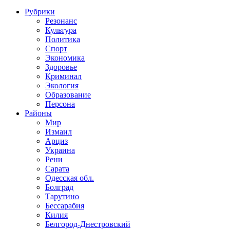
Рубрики
Резонанс
Культура
Политика
Спорт
Экономика
Здоровье
Криминал
Экология
Образование
Персона
Районы
Мир
Измаил
Арциз
Украина
Рени
Сарата
Одесская обл.
Болград
Тарутино
Бессарабия
Килия
Белгород-Днестровский