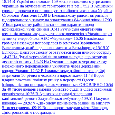
18:14
В Україні встановили 159 місць незаконного утримання
українців на окупованих територіях та в рф
17:52
В Арцизькій
громаді провели в останню путь загиблого захисника України
Стоянова Анатолія
17:38
В Ізмаїльському районі затримали
підозрюваного у замаху на зґвалтування 84-річної жінки
17:03
У Болградському районі встановили карантин щодо
африканської чуми свиней
16:41
Румунська енергетична
компанія почала закуповувати електроенергію з України через
зупинку енергоблока АЕС «Чернаводе»
16:06
Вилківська
громада назавжди попрощалася із земляком Зарічнюком
Валентином, який віддав своє життя за Батьківщину
15:19
У
Білгороді-Дністровському оговтуються після нічного обстрілу
14:47
На Дунаї через обміління виявили судна, що затонули
десятиліття тому
14:23
На Одещині викрито чергову схему
незаконного переправлення ухилянтів через державний
кордон України
12:32
В Ізмаїльському районі нацгвардійці
затримали 50-річного чоловіка з наркотиками
11:48
Ворог
вдарив ракетами поблизу ринку в передмісті Одеси:
інформація про постраждалих уточнюється ОНОВЛЕНО
10:54
За 40 тисяч доларів замовив убивство судді: в Одесі затримали
організатора
10:36
В Арцизькій громаді завершили
капітальний ремонт Задунаївської амбулаторії
09:51
Пакунок
школяра — 2026: у «Дії» знову приймають заявки на виплату
5 тисяч гривень
09:19
Вночі ворог атакував місто Білгород-
Дністровський: є постраждалі