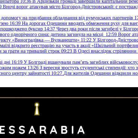
анізатора
10:36
В Арцизькій громаді завершили капітальний ремон
9
Вночі ворог атакував місто Білгород-Дністровський: є постраж
у допомогу на придбання обладнання від румунських партнерів
1
узею
16:39
На дорогах Одещини вводять обмеження руху для вант
: пошкоджено буксир
14:37
Через два роки після загибелі у Білг
свого однорічного сина: дитина загинула на місці
12:59
Ворог ат
пункту «Виноградівка — Вулканешти»
11:22
У Білгород-Дністровс
змаїлі відкрито реєстрацію на участь в акції «Шкільний портфели
и за ґрати на тривалий строк
09:23
В Одесі внаслідок стрілянин
і дні
16:19
У Болграді вшанували пам’ять загиблих військовослуж
ехожим ножем
13:26
З вересня зростуть студентські стипендії: хт
асного центру зайнятості
10:27
Для жителів Одещини відкрили но