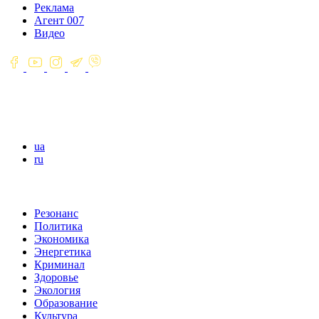
Реклама
Агент 007
Видео
ua
ru
Резонанс
Политика
Экономика
Энергетика
Криминал
Здоровье
Экология
Образование
Культура