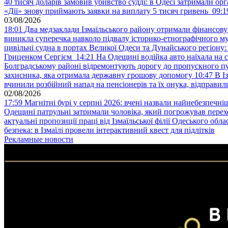
40 тисяч доларів замовив убивство судді: в Одесі затримали орг
«Дії» знову приймають заявки на виплату 5 тисяч гривень
09:1
03/08/2026
18:01
Два медзаклади Ізмаїльського району отримали фінансов
виникла суперечка навколо підвалу історико-етнографічного м
цивільні судна в портах Великої Одеси та Дунайського регіону
Гриценком Сергієм
14:21
На Одещині водійка авто наїхала на 
Болградському районі відремонтують дорогу до пропускного 
захисника, яка отримала державну грошову допомогу
10:47
В І
вчинили розбійний напад на пенсіонерів та їх онука, відправил
02/08/2026
17:59
Магнітні бурі у серпні 2026: вчені назвали найнебезпечніш
Одещині патрульні затримали чоловіка, який погрожував пер
актуальні пропозиції праці від Ізмаїльської філії Одеського обл
безпека: в Ізмаїлі провели інтерактивний квест для підлітків
Рекламные новости