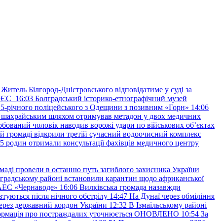
Житель Білгород-Дністровського відповідатиме у суді за
в ЄС
16:03
Болградський історико-етнографічний музей
и 25-річного поліцейського з Одещини з позивним «Горн»
14:06
а шахрайським шляхом отримував метадон у двох медичних
рбований чоловік наводив ворожі удари по військових обʼєктах
ій громаді відкрили третій сучасний водоочисний комплекс
45 родин отримали консультації фахівців медичного центру
маді провели в останню путь загиблого захисника України
градському районі встановили карантин щодо африканської
 АЕС «Чернаводе»
16:06
Вилківська громада назавжди
втуються після нічного обстрілу
14:47
На Дунаї через обміління
ерез державний кордон України
12:32
В Ізмаїльському районі
інформація про постраждалих уточнюється ОНОВЛЕНО
10:54
За