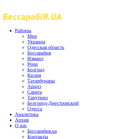
Районы
Мир
Украина
Одесская область
Бессарабия
Измаил
Рени
Болград
Килия
Татарбунары
Арциз
Сарата
Тарутино
Белгород-Днестровский
Одесса
Аналитика
Архив
О нас
Бессарабия.ua
Контакты