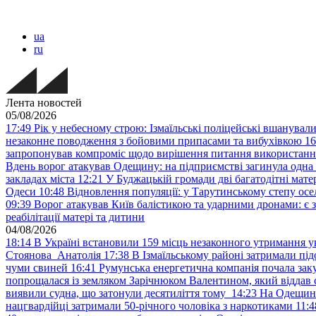
ua
ru
Лента новостей
05/08/2026
17:49
Рік у небесному строю: Ізмаїльські поліцейські вшанувал
незаконне поводження з бойовими припасами та вибухівкою
16
запропонував компроміс щодо вирішення питання використанн
Вдень ворог атакував Одещину: на підприємстві загинула одна
закладах міста
12:21
У Буджацькій громади дві багатодітні мат
Одеси
10:48
Відновлення популяції: у Тарутинському степу ос
09:39
Ворог атакував Київ балістикою та ударними дронами: є 
реабілітації матері та дитини
04/08/2026
18:14
В Україні встановили 159 місць незаконного утримання ук
Стоянова Анатолія
17:38
В Ізмаїльському районі затримали під
чуми свиней
16:41
Румунська енергетична компанія почала зак
попрощалася із земляком Зарічнюком Валентином, який віддав 
виявили судна, що затонули десятиліття тому
14:23
На Одещині
нацгвардійці затримали 50-річного чоловіка з наркотиками
11:4