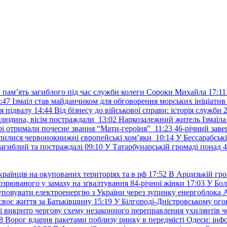
и пам’ять загиблого під час служби колеги Сороки Михайла
17:11
:47
Ізмаїл став майданчиком для обговорення морських ініціати
я підвалу
14:44
Від бізнесу до військової справи: історія служб
 людина, вісім постраждали
13:02
Наркозалежний житель Ізмаїл
ері отримали почесне звання “Мати-героїня”
11:23
46-річний заве
елилися червонокнижні європейські хом’яки
10:14
У Бессарабськ
загиблий та постраждалі
09:10
У Татарбунарській громаді понад 
раїнців на окупованих територіях та в рф
17:52
В Арцизькій гро
озрюваного у замаху на зґвалтування 84-річної жінки
17:03
У Бол
уповувати електроенергію з України через зупинку енергоблока
своє життя за Батьківщину
15:19
У Білгороді-Дністровському ого
 викрито чергову схему незаконного переправлення ухилянтів ч
8
Ворог вдарив ракетами поблизу ринку в передмісті Одеси: 