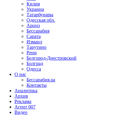
Килия
Украина
Татарбунары
Одесская обл.
Арциз
Бессарабия
Сарата
Измаил
Тарутино
Рени
Белгород-Днестровский
Болград
Одесса
О нас
Бессарабия.ua
Контакты
Аналитика
Архив
Реклама
Агент 007
Видео