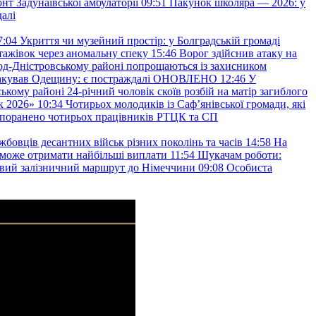
т Задунаївської амбулаторії
09:51
Пакунок школяра — 2026: у
далі
7:04
Укриття чи музейний простір: у Болградській громаді
ажівок через аномальну спеку
15:46
Ворог здійснив атаку на
ород-Дністровському районі попрощаються із захисником
акував Одещину: є постраждалі ОНОВЛЕНО
12:46
У
ькому районі 24-річний чоловік скоїв розбій на матір загиблого
к 2026»
10:34
Чотирьох молодиків із Саф’янівської громади, які
и поранено чотирьох працівників РТЦК та СП
бовців десантних військ різних поколінь та часів
14:58
На
о зможе отримати найбільші виплати
11:54
Шукачам роботи:
вий залізничний маршрут до Німеччини
09:08
Особиста