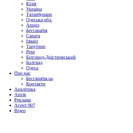
Кілія
Україна
Татарбунари
Одеська обл.
Арциз
Бессарабія
Сарата
Ізмаїл
Тарутине
Рені
Білгород-Дністровський
Болград
Одеса
Про нас
Бессарабія.ua
Контакти
Аналітика
Архів
Реклама
Агент 007
Відео