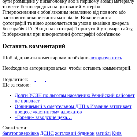
бути розміщене у підзаголовку або в першому абзаці матеріалу
та вести безпосередньо на цитований матеріал.
Гіперпосилання є обов'язковим незалежно від повного або
часткового використання матеріалів. Використання
фотографій та відео дозволяється за умови вказівки джерела
Бессарабія.UA. Якщо на фотографії присутній утермарк сайту,
їх збереження при використанні фотографій обов'язково
Оставить комментарий
Щоб відправити коментар вам необхідно
авторизуватись
.
Необходимо авторизироваться, чтобы оставить комментарий.
Поділитися:
Ще за темою:
Долги УСЗН по льготам населению Ренийский райсовет
не признает
Обвиняемый в смертельном ДТП в Измаиле затягивает
процесс «кастингом» адвокатов
«Горели» заводские цеха…
Схожі теми:
багатоповерхівка
ДСНС
житловий будинок
загиблі
Київ