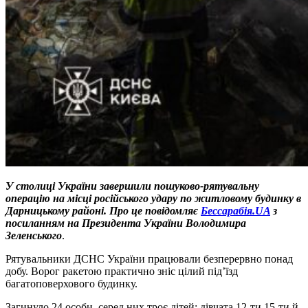
У столиці України завершили пошуково-рятувальну
операцію на місці російського удару по житловому будинку в
Дарницькому районі. Про це повідомляє
Бессарабія.UA
з
посиланням на Президента України Володимира
Зеленського
.
Рятувальники ДСНС України працювали безперервно понад
добу. Ворог ракетою практично зніс цілий під’їзд
багатоповерхового будинку.
Загинуло 24 особи, серед них троє дітей: дівчата 12-ти,15-ти й