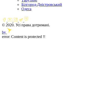
Тарутине
Білгород-Дністровський
Одеса
© 2020. Усі права дотримані.
by
error:
Content is protected !!