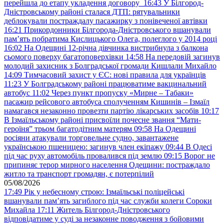
перейшла до етапу укладення договору
16:43
У Білгород-
Дністровському районі сталася ДТП: рятувальники
деблокували постраждалу пасажирку з понівеченої автівки
16:21
Прикордонники Білгорода-Дністровського вшанували
пам’ять побратима Кислицького Олега, полеглого у 2014 році
16:02
На Одещині 12-річна дівчинка вистрибнула з балкона
сьомого поверху багатоповерхівки
14:58
На передовій загинув
молодий захисник з Болградської громади Кишлали Михайло
14:09
Тимчасовий захист у ЄС: нові правила для українців
11:23
У Болградському районі працюватиме вакцинальний
автобус
11:02
Через пункт пропуску «Мирне – Табаки»
пасажир рейсового автобуса сполученням Кишинів – Ізмаїл
намагався незаконно провезти партію лікарських засобів
10:17
В Ізмаїльському районі присвоїли почесне звання “Мати-
героїня” трьом багатодітним матерям
09:58
На Одещині
росіяни атакували торговельне судно, завантажене
українською пшеницею: загинув член екіпажу
09:44
В Одесі
під час руху автомобіль провалився під землю
09:15
Ворог не
припиняє терор мирного населення Одещини: постраждало
житло та транспорт громадян, є потерпілий
05/08/2026
17:49
Рік у небесному строю: Ізмаїльські поліцейські
вшанували пам’ять загиблого під час служби колеги Сороки
Михайла
17:11
Житель Білгород-Дністровського
відповідатиме у суді за незаконне поводження з бойовими