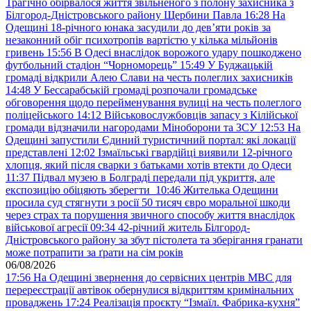
Трагічно обірвалося життя звільненого з полону захисника з
Білгород-Дністровського району Щербини Павла
16:28
На
Одещині 18-річного юнака засудили до дев’яти років за
незаконний обіг психотропів вартістю у кілька мільйонів
гривень
15:56
В Одесі внаслідок ворожого удару пошкоджено
футбольний стадіон “Чорноморець”
15:49
У Буджацькій
громаді відкрили Алею Слави на честь полеглих захисників
14:48
У Бессарабській громаді розпочали громадське
обговорення щодо перейменування вулиці на честь полеглого
поліцейського
14:12
Військовослужбовців запасу з Кілійської
громади відзначили нагородами Міноборони та ЗСУ
12:53
На
Одещині запустили Єдиний туристичний портал: які локації
представлені
12:02
Ізмаїльські гвардійці виявили 12-річного
хлопця, який після сварки з батьками хотів втекти до Одеси
11:37
Підвал музею в Болграді передали під укриття, але
експозицію обіцяють зберегти
10:46
Жителька Одещини
просила суд стягнути з росії 50 тисяч євро моральної шкоди
через страх та порушення звичного способу життя внаслідок
військової агресії
09:34
42-річний житель Білгород-
Дністровського району за збут пістолета та зберігання гранати
може потрапити за ґрати на сім років
06/08/2026
17:56
На Одещині звернення до сервісних центрів МВС для
перереєстрації автівок обернулися відкриттям кримінальних
проваджень
17:24
Реалізація проєкту “Ізмаїл. Фабрика-кухня”