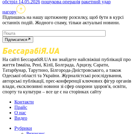
обстріл 14.05.2026
пошукова операція
ракетний удар
нагору
Підпишись на нашу щотижневу розсилку, щоб бути в курсі
останніх подій. Жодного спаму, тільки актуальні новини.
Підписатися
На сайті БессарабіЯ.UA ви знайдете найсвіжіші публікації про
життя Ізмаїла, Рені, Кілії, Болграда, Арцизу, Сарати,
Татарбунар, Тарутино, Білгорода-Дністровського, а також
Одеської області та України. Журналістські розслідування,
авторські публікації, прес-конференції ключових фігур органів
влади, ексклюзивні новини зі сфер охорони здоров'я, освіти,
спорту та культури – все це є на сторінках сайту
Контакти
Прайс
О нас
Видео
Рубрики
Резонанс