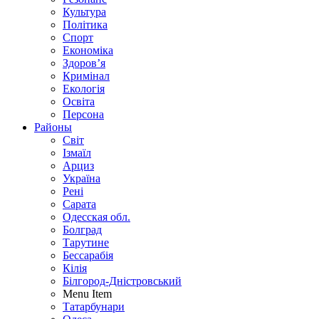
Культура
Політика
Спорт
Економіка
Здоров’я
Кримінал
Екологія
Освіта
Персона
Районы
Світ
Ізмаїл
Арциз
Україна
Рені
Сарата
Одесская обл.
Болград
Тарутине
Бессарабія
Кілія
Білгород-Дністровський
Menu Item
Татарбунари