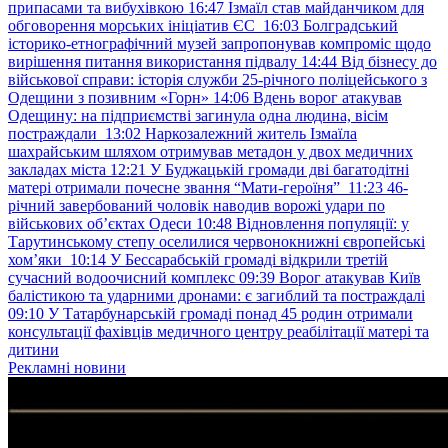
припасами та вибухівкою
16:47
Ізмаїл став майданчиком для
обговорення морських ініціатив ЄС
16:03
Болградський
історико-етнографічний музей запропонував компроміс щодо
вирішення питання використання підвалу
14:44
Від бізнесу до
військової справи: історія служби 25-річного поліцейського з
Одещини з позивним «Горн»
14:06
Вдень ворог атакував
Одещину: на підприємстві загинула одна людина, вісім
постраждали
13:02
Наркозалежний житель Ізмаїла
шахрайським шляхом отримував метадон у двох медичних
закладах міста
12:21
У Буджацькій громади дві багатодітні
матері отримали почесне звання “Мати-героїня”
11:23
46-
річний завербований чоловік наводив ворожі удари по
військових обʼєктах Одеси
10:48
Відновлення популяції: у
Тарутинському степу оселилися червонокнижні європейські
хом’яки
10:14
У Бессарабській громаді відкрили третій
сучасний водоочисний комплекс
09:39
Ворог атакував Київ
балістикою та ударними дронами: є загиблий та постраждалі
09:10
У Татарбунарській громаді понад 45 родин отримали
консультації фахівців медичного центру реабілітації матері та
дитини
Рекламні новини