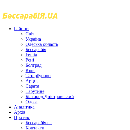
Райони
Світ
Україна
Одеська область
Бессарабія
Ізмаїл
Рені
Болград
Кілія
Татарбунари
Арциз
Сарата
Тарутине
Білгород-Дністровський
Одеса
Аналітика
Архів
Про нас
Бессарабія.ua
Контакти