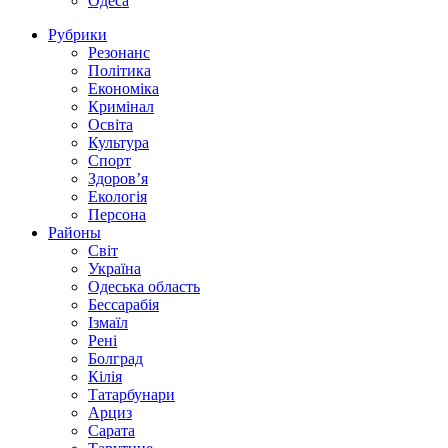
Одеса
Рубрики
Резонанс
Політика
Економіка
Кримінал
Освіта
Культура
Спорт
Здоров’я
Екологія
Персона
Районы
Світ
Україна
Одеська область
Бессарабія
Ізмаїл
Рені
Болград
Кілія
Татарбунари
Арциз
Сарата