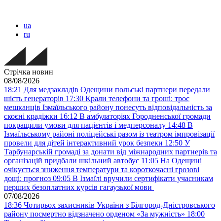
ua
ru
Стрічка новин
08/08/2026
18:21
Для медзакладів Одещини польські партнери передали
шість генераторів
17:30
Крали телефони та гроші: троє
мешканців Ізмаїльського району понесуть відповідальність за
скоєні крадіжки
16:12
В амбулаторіях Городненської громади
покращили умови для пацієнтів і медперсоналу
14:48
В
Ізмаїльському районі поліцейські разом із театром імпровізації
провели для дітей інтерактивний урок безпеки
12:50
У
Тарбунарській громаді за донати від міжнародних партнерів та
організацій придбали шкільний автобус
11:05
На Одещині
очікується зниження температури та короткочасні грозові
дощі: прогноз
09:05
В Ізмаїлі вручили сертифікати учасникам
перших безоплатних курсів гагаузької мови
07/08/2026
18:36
Чотирьох захисників України з Білгород-Дністровського
району посмертно відзначено орденом «За мужність»
18:00