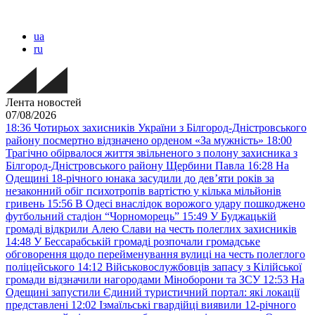
ua
ru
Лента новостей
07/08/2026
18:36
Чотирьох захисників України з Білгород-Дністровського
району посмертно відзначено орденом «За мужність»
18:00
Трагічно обірвалося життя звільненого з полону захисника з
Білгород-Дністровського району Щербини Павла
16:28
На
Одещині 18-річного юнака засудили до дев’яти років за
незаконний обіг психотропів вартістю у кілька мільйонів
гривень
15:56
В Одесі внаслідок ворожого удару пошкоджено
футбольний стадіон “Чорноморець”
15:49
У Буджацькій
громаді відкрили Алею Слави на честь полеглих захисників
14:48
У Бессарабській громаді розпочали громадське
обговорення щодо перейменування вулиці на честь полеглого
поліцейського
14:12
Військовослужбовців запасу з Кілійської
громади відзначили нагородами Міноборони та ЗСУ
12:53
На
Одещині запустили Єдиний туристичний портал: які локації
представлені
12:02
Ізмаїльські гвардійці виявили 12-річного