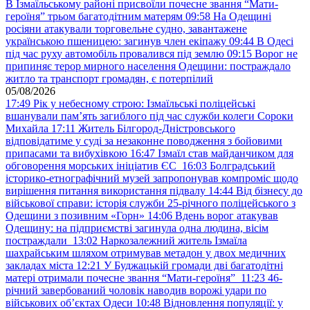
В Ізмаїльському районі присвоїли почесне звання “Мати-
героїня” трьом багатодітним матерям
09:58
На Одещині
росіяни атакували торговельне судно, завантажене
українською пшеницею: загинув член екіпажу
09:44
В Одесі
під час руху автомобіль провалився під землю
09:15
Ворог не
припиняє терор мирного населення Одещини: постраждало
житло та транспорт громадян, є потерпілий
05/08/2026
17:49
Рік у небесному строю: Ізмаїльські поліцейські
вшанували пам’ять загиблого під час служби колеги Сороки
Михайла
17:11
Житель Білгород-Дністровського
відповідатиме у суді за незаконне поводження з бойовими
припасами та вибухівкою
16:47
Ізмаїл став майданчиком для
обговорення морських ініціатив ЄС
16:03
Болградський
історико-етнографічний музей запропонував компроміс щодо
вирішення питання використання підвалу
14:44
Від бізнесу до
військової справи: історія служби 25-річного поліцейського з
Одещини з позивним «Горн»
14:06
Вдень ворог атакував
Одещину: на підприємстві загинула одна людина, вісім
постраждали
13:02
Наркозалежний житель Ізмаїла
шахрайським шляхом отримував метадон у двох медичних
закладах міста
12:21
У Буджацькій громади дві багатодітні
матері отримали почесне звання “Мати-героїня”
11:23
46-
річний завербований чоловік наводив ворожі удари по
військових обʼєктах Одеси
10:48
Відновлення популяції: у