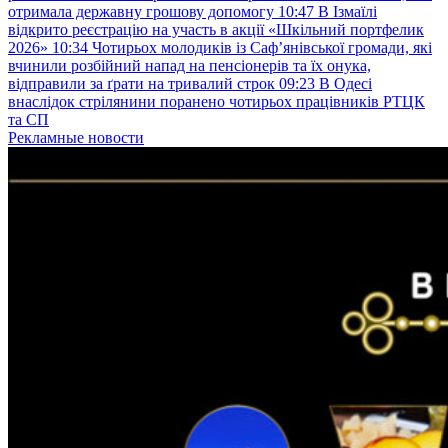
отримала державну грошову допомогу
10:47
В Ізмаїлі
відкрито реєстрацію на участь в акції «Шкільний портфелик
2026»
10:34
Чотирьох молодиків із Саф’янівської громади, які
вчинили розбійний напад на пенсіонерів та їх онука,
відправили за ґрати на тривалий строк
09:23
В Одесі
внаслідок стрілянини поранено чотирьох працівників РТЦК
та СП
Рекламные новости