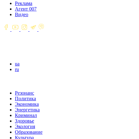
Реклама
Агент 007
Видео
ua
ru
Резонанс
Политика
Экономика
Энергетика
Криминал
Здоровье
Экология
Образование
Культура