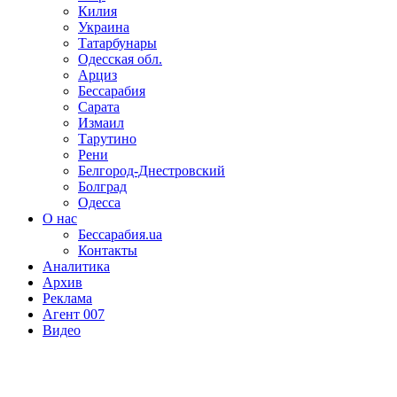
Килия
Украина
Татарбунары
Одесская обл.
Арциз
Бессарабия
Сарата
Измаил
Тарутино
Рени
Белгород-Днестровский
Болград
Одесса
О нас
Бессарабия.ua
Контакты
Аналитика
Архив
Реклама
Агент 007
Видео