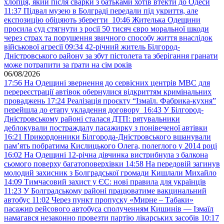
хлопця, який після сварки з батьками хотів втекти до Одеси
11:37
Підвал музею в Болграді передали під укриття, але
експозицію обіцяють зберегти
10:46
Жителька Одещини
просила суд стягнути з росії 50 тисяч євро моральної шкоди
через страх та порушення звичного способу життя внаслідок
військової агресії
09:34
42-річний житель Білгород-
Дністровського району за збут пістолета та зберігання гранати
може потрапити за ґрати на сім років
06/08/2026
17:56
На Одещині звернення до сервісних центрів МВС для
перереєстрації автівок обернулися відкриттям кримінальних
проваджень
17:24
Реалізація проєкту “Ізмаїл. Фабрика-кухня”
перейшла до етапу укладення договору
16:43
У Білгород-
Дністровському районі сталася ДТП: рятувальники
деблокували постраждалу пасажирку з понівеченої автівки
16:21
Прикордонники Білгорода-Дністровського вшанували
пам’ять побратима Кислицького Олега, полеглого у 2014 році
16:02
На Одещині 12-річна дівчинка вистрибнула з балкона
сьомого поверху багатоповерхівки
14:58
На передовій загинув
молодий захисник з Болградської громади Кишлали Михайло
14:09
Тимчасовий захист у ЄС: нові правила для українців
11:23
У Болградському районі працюватиме вакцинальний
автобус
11:02
Через пункт пропуску «Мирне – Табаки»
пасажир рейсового автобуса сполученням Кишинів — Ізмаїл
намагався незаконно провезти партію лікарських засобів
10:17