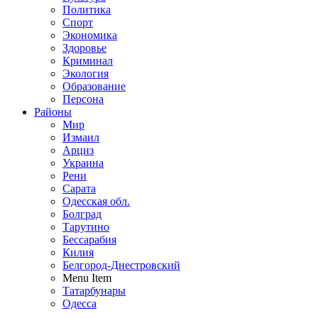
Политика
Спорт
Экономика
Здоровье
Криминал
Экология
Образование
Персона
Районы
Мир
Измаил
Арциз
Украина
Рени
Сарата
Одесская обл.
Болград
Тарутино
Бессарабия
Килия
Белгород-Днестровский
Menu Item
Татарбунары
Одесса