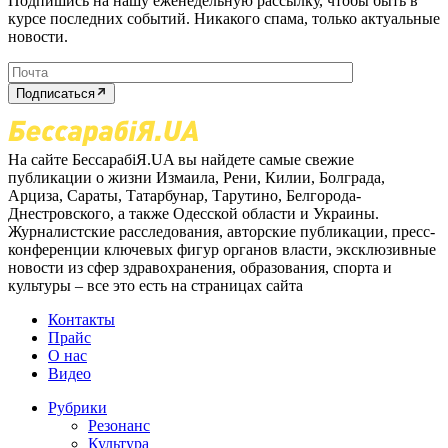
Подпишись на нашу еженедельную рассылку, чтобы быть в
курсе последних событий. Никакого спама, только актуальные
новости.
Подписаться
На сайте БессарабіЯ.UA вы найдете самые свежие
публикации о жизни Измаила, Рени, Килии, Болграда,
Арциза, Сараты, Татарбунар, Тарутино, Белгорода-
Днестровского, а также Одесской области и Украины.
Журналистские расследования, авторские публикации, пресс-
конференции ключевых фигур органов власти, эксклюзивные
новости из сфер здравохранения, образования, спорта и
культуры – все это есть на страницах сайта
Контакты
Прайс
О нас
Видео
Рубрики
Резонанс
Культура