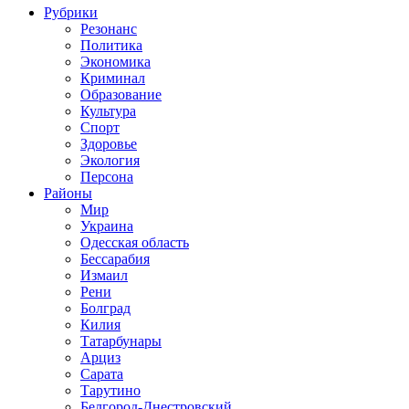
Рубрики
Резонанс
Политика
Экономика
Криминал
Образование
Культура
Спорт
Здоровье
Экология
Персона
Районы
Мир
Украина
Одесская область
Бессарабия
Измаил
Рени
Болград
Килия
Татарбунары
Арциз
Сарата
Тарутино
Белгород-Днестровский