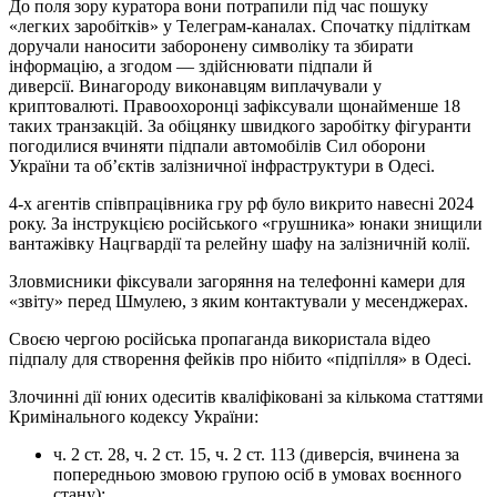
До поля зору куратора вони потрапили під час пошуку
«легких заробітків» у Телеграм-каналах. Спочатку підліткам
доручали наносити заборонену символіку та збирати
інформацію, а згодом — здійснювати підпали й
диверсії. Винагороду виконавцям виплачували у
криптовалюті. Правоохоронці зафіксували щонайменше 18
таких транзакцій. За обіцянку швидкого заробітку фігуранти
погодилися вчиняти підпали автомобілів Сил оборони
України та об’єктів залізничної інфраструктури в Одесі.
4-х агентів співпрацівника гру рф було викрито навесні 2024
року. За інструкцією російського «грушника» юнаки знищили
вантажівку Нацгвардії та релейну шафу на залізничній колії.
Зловмисники фіксували загоряння на телефонні камери для
«звіту» перед Шмулею, з яким контактували у месенджерах.
Своєю чергою російська пропаганда використала відео
підпалу для створення фейків про нібито «підпілля» в Одесі.
Злочинні дії юних одеситів кваліфіковані за кількома статтями
Кримінального кодексу України:
ч. 2 ст. 28, ч. 2 ст. 15, ч. 2 ст. 113 (диверсія, вчинена за
попередньою змовою групою осіб в умовах воєнного
стану);