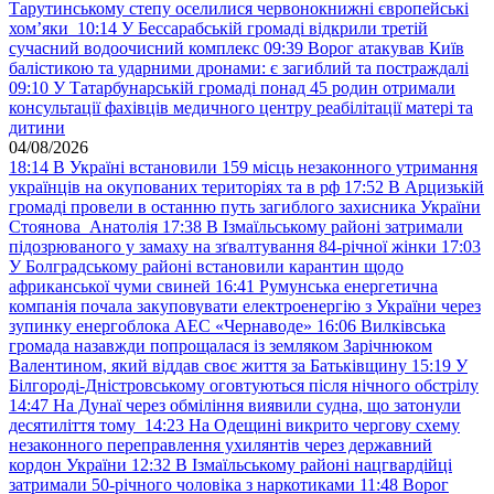
Тарутинському степу оселилися червонокнижні європейські
хом’яки
10:14
У Бессарабській громаді відкрили третій
сучасний водоочисний комплекс
09:39
Ворог атакував Київ
балістикою та ударними дронами: є загиблий та постраждалі
09:10
У Татарбунарській громаді понад 45 родин отримали
консультації фахівців медичного центру реабілітації матері та
дитини
04/08/2026
18:14
В Україні встановили 159 місць незаконного утримання
українців на окупованих територіях та в рф
17:52
В Арцизькій
громаді провели в останню путь загиблого захисника України
Стоянова Анатолія
17:38
В Ізмаїльському районі затримали
підозрюваного у замаху на зґвалтування 84-річної жінки
17:03
У Болградському районі встановили карантин щодо
африканської чуми свиней
16:41
Румунська енергетична
компанія почала закуповувати електроенергію з України через
зупинку енергоблока АЕС «Чернаводе»
16:06
Вилківська
громада назавжди попрощалася із земляком Зарічнюком
Валентином, який віддав своє життя за Батьківщину
15:19
У
Білгороді-Дністровському оговтуються після нічного обстрілу
14:47
На Дунаї через обміління виявили судна, що затонули
десятиліття тому
14:23
На Одещині викрито чергову схему
незаконного переправлення ухилянтів через державний
кордон України
12:32
В Ізмаїльському районі нацгвардійці
затримали 50-річного чоловіка з наркотиками
11:48
Ворог