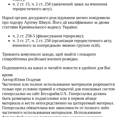
ч. 2 ст. 15, ч. 2 ст. 258 (закінчений замах на вчинення
терористичного акту).
Наразі органи досудового розслідування заочно повідомили
про підозру Артему Шмулі. Його дії кваліфіковано за двома
статтями Кримінального кодексу України:
ч. 2 ст. 258-5 (фінансування тероризму);
ч. 3 ст. 27, ч. 2 ст. 258 (організація терористичного акту,
вчиненого за попередньою змовою групою осіб).
Тривають комплексні заходи, щоб знайти і покарати
співробітника російської воєнної розвідки.
Подпишитесь на канал и читайте новости в удобное для Вас
время
Автор:Юлия Осадчая
Частичное или полное использование материалов разрешается
только при условии прямой и открытой для поисковых систем
гиперссылки на сайт Бессарабія.UA. Гиперссылка должна
быть размещена в подзаголовке или в первом абзаце
материала и вести непосредственно на цитируемый материал.
Гиперссылка обязательна вне зависимости от полного либо
частичного использования материалов. Использование