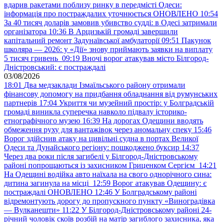
вдарив ракетами поблизу ринку в передмісті Одеси:
інформація про постраждалих уточнюється ОНОВЛЕНО
10:54
За 40 тисяч доларів замовив убивство судді: в Одесі затримали
організатора
10:36
В Арцизькій громаді завершили
капітальний ремонт Задунаївської амбулаторії
09:51
Пакунок
школяра — 2026: у «Дії» знову приймають заявки на виплату
5 тисяч гривень
09:19
Вночі ворог атакував місто Білгород-
Дністровський: є постраждалі
03/08/2026
18:01
Два медзаклади Ізмаїльського району отримали
фінансову допомогу на придбання обладнання від румунських
партнерів
17:04
Укриття чи музейний простір: у Болградській
громаді виникла суперечка навколо підвалу історико-
етнографічного музею
16:39
На дорогах Одещини вводять
обмеження руху для вантажівок через аномальну спеку
15:46
Ворог здійснив атаку на цивільні судна в портах Великої
Одеси та Дунайського регіону: пошкоджено буксир
14:37
Через два роки після загибелі у Білгород-Дністровському
районі попрощаються із захисником Гриценком Сергієм
14:21
На Одещині водійка авто наїхала на свого однорічного сина:
дитина загинула на місці
12:59
Ворог атакував Одещину: є
постраждалі ОНОВЛЕНО
12:46
У Болградському районі
відремонтують дорогу до пропускного пункту «Виноградівка
— Вулканешти»
11:22
У Білгород-Дністровському районі 24-
річний чоловік скоїв розбій на матір загиблого захисника, яка