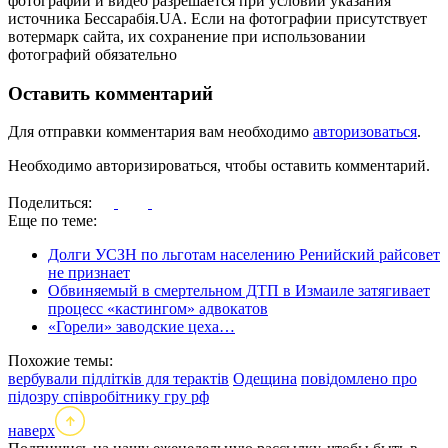
фотографий и видео разрешается при условии указания
источника Бессарабія.UA. Если на фотографии присутствует
вотермарк сайта, их сохранение при использовании
фотографий обязательно
Оставить комментарий
Для отправки комментария вам необходимо
авторизоваться
.
Необходимо авторизироваться, чтобы оставить комментарий.
Поделиться:
Еще по теме:
Долги УСЗН по льготам населению Ренийский райсовет
не признает
Обвиняемый в смертельном ДТП в Измаиле затягивает
процесс «кастингом» адвокатов
«Горели» заводские цеха…
Похожие темы:
вербували підлітків для терактів
Одещина
повідомлено про
підозру співробітнику гру рф
наверх