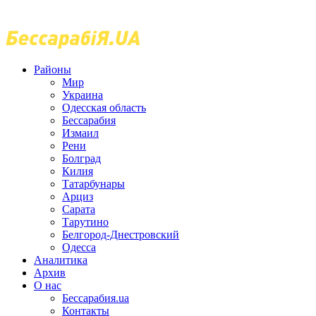
Районы
Мир
Украина
Одесская область
Бессарабия
Измаил
Рени
Болград
Килия
Татарбунары
Арциз
Сарата
Тарутино
Белгород-Днестровский
Одесса
Аналитика
Архив
О нас
Бессарабия.ua
Контакты