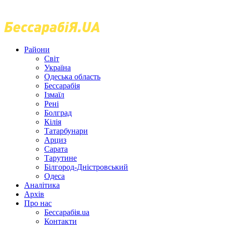
Райони
Світ
Україна
Одеська область
Бессарабія
Ізмаїл
Рені
Болград
Кілія
Татарбунари
Арциз
Сарата
Тарутине
Білгород-Дністровський
Одеса
Аналітика
Архів
Про нас
Бессарабія.ua
Контакти