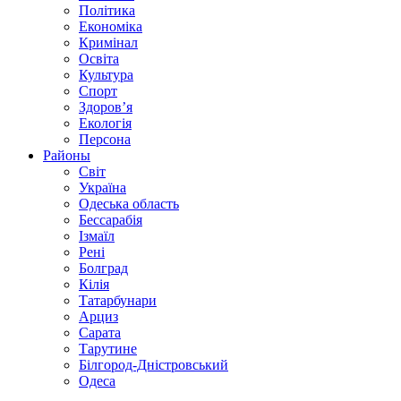
Політика
Економіка
Кримінал
Освіта
Культура
Спорт
Здоров’я
Екологія
Персона
Районы
Світ
Україна
Одеська область
Бессарабія
Ізмаїл
Рені
Болград
Кілія
Татарбунари
Арциз
Сарата
Тарутине
Білгород-Дністровський
Одеса