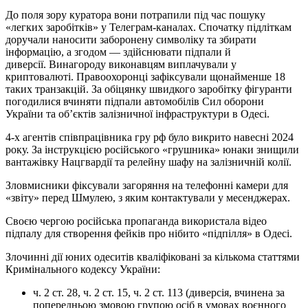
До поля зору куратора вони потрапили під час пошуку
«легких заробітків» у Телеграм-каналах. Спочатку підліткам
доручали наносити заборонену символіку та збирати
інформацію, а згодом — здійснювати підпали й
диверсії. Винагороду виконавцям виплачували у
криптовалюті. Правоохоронці зафіксували щонайменше 18
таких транзакцій. За обіцянку швидкого заробітку фігуранти
погодилися вчиняти підпали автомобілів Сил оборони
України та об’єктів залізничної інфраструктури в Одесі.
4-х агентів співпрацівника гру рф було викрито навесні 2024
року. За інструкцією російського «грушника» юнаки знищили
вантажівку Нацгвардії та релейну шафу на залізничній колії.
Зловмисники фіксували загоряння на телефонні камери для
«звіту» перед Шмулею, з яким контактували у месенджерах.
Своєю чергою російська пропаганда використала відео
підпалу для створення фейків про нібито «підпілля» в Одесі.
Злочинні дії юних одеситів кваліфіковані за кількома статтями
Кримінального кодексу України:
ч. 2 ст. 28, ч. 2 ст. 15, ч. 2 ст. 113 (диверсія, вчинена за
попередньою змовою групою осіб в умовах воєнного