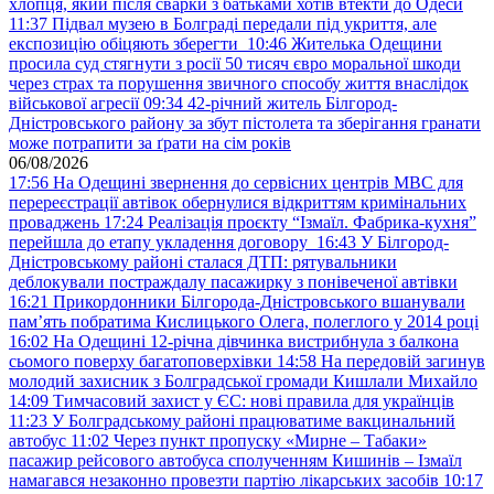
хлопця, який після сварки з батьками хотів втекти до Одеси
11:37
Підвал музею в Болграді передали під укриття, але
експозицію обіцяють зберегти
10:46
Жителька Одещини
просила суд стягнути з росії 50 тисяч євро моральної шкоди
через страх та порушення звичного способу життя внаслідок
військової агресії
09:34
42-річний житель Білгород-
Дністровського району за збут пістолета та зберігання гранати
може потрапити за ґрати на сім років
06/08/2026
17:56
На Одещині звернення до сервісних центрів МВС для
перереєстрації автівок обернулися відкриттям кримінальних
проваджень
17:24
Реалізація проєкту “Ізмаїл. Фабрика-кухня”
перейшла до етапу укладення договору
16:43
У Білгород-
Дністровському районі сталася ДТП: рятувальники
деблокували постраждалу пасажирку з понівеченої автівки
16:21
Прикордонники Білгорода-Дністровського вшанували
пам’ять побратима Кислицького Олега, полеглого у 2014 році
16:02
На Одещині 12-річна дівчинка вистрибнула з балкона
сьомого поверху багатоповерхівки
14:58
На передовій загинув
молодий захисник з Болградської громади Кишлали Михайло
14:09
Тимчасовий захист у ЄС: нові правила для українців
11:23
У Болградському районі працюватиме вакцинальний
автобус
11:02
Через пункт пропуску «Мирне – Табаки»
пасажир рейсового автобуса сполученням Кишинів – Ізмаїл
намагався незаконно провезти партію лікарських засобів
10:17