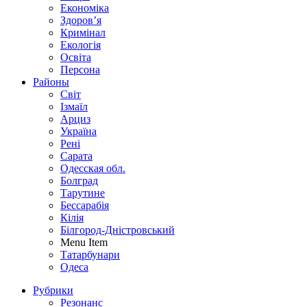
Економіка
Здоров’я
Кримінал
Екологія
Освіта
Персона
Районы
Світ
Ізмаїл
Арциз
Україна
Рені
Сарата
Одесская обл.
Болград
Тарутине
Бессарабія
Кілія
Білгород-Дністровський
Menu Item
Татарбунари
Одеса
Рубрики
Резонанс