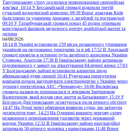
Тарутинському степу оселилися червонокнижні європейські
хом’яки
10:14
У Бессарабській громаді відкрили третій
сучасний водоочисний комплекс
09:39
Ворог атакував Київ
балістикою та ударними дронами: є загиблий та постраждалі
09:10
У Татарбунарській громаді понад 45 родин отримали
консультації фахівців медичного центру реабілітації матері та
дитини
04/08/2026
18:14
В Україні встановили 159 місць незаконного утримання
українців на окупованих територіях та в рф
17:52
В Арцизькій
громаді провели в останню путь загиблого захисника України
Стоянова Анатолія
17:38
В Ізмаїльському районі затримали
підозрюваного у замаху на зґвалтування 84-річної жінки
17:03
У Болградському районі встановили карантин щодо
африканської чуми свиней
16:41
Румунська енергетична
компанія почала закуповувати електроенергію з України через
зупинку енергоблока АЕС «Чернаводе»
16:06
Вилківська
громада назавжди попрощалася із земляком Зарічнюком
Валентином, який віддав своє життя за Батьківщину
15:19
У
Білгороді-Дністровському оговтуються після нічного обстрілу
14:47
На Дунаї через обміління виявили судна, що затонули
десятиліття тому
14:23
На Одещині викрито чергову схему
незаконного переправлення ухилянтів через державний
кордон України
12:32
В Ізмаїльському районі нацгвардійці
затримали 50-річного чоловіка з наркотиками
11:48
Ворог