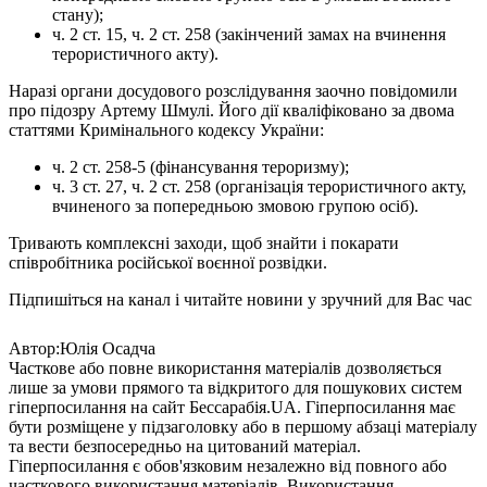
стану);
ч. 2 ст. 15, ч. 2 ст. 258 (закінчений замах на вчинення
терористичного акту).
Наразі органи досудового розслідування заочно повідомили
про підозру Артему Шмулі. Його дії кваліфіковано за двома
статтями Кримінального кодексу України:
ч. 2 ст. 258-5 (фінансування тероризму);
ч. 3 ст. 27, ч. 2 ст. 258 (організація терористичного акту,
вчиненого за попередньою змовою групою осіб).
Тривають комплексні заходи, щоб знайти і покарати
співробітника російської воєнної розвідки.
Підпишіться на канал і читайте новини у зручний для Вас час
Автор:Юлія Осадча
Часткове або повне використання матеріалів дозволяється
лише за умови прямого та відкритого для пошукових систем
гіперпосилання на сайт Бессарабія.UA. Гіперпосилання має
бути розміщене у підзаголовку або в першому абзаці матеріалу
та вести безпосередньо на цитований матеріал.
Гіперпосилання є обов'язковим незалежно від повного або
часткового використання матеріалів. Використання