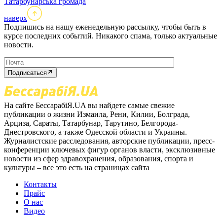
Татарбунарська громада
наверх
Подпишись на нашу еженедельную рассылку, чтобы быть в
курсе последних событий. Никакого спама, только актуальные
новости.
Подписаться
На сайте БессарабіЯ.UA вы найдете самые свежие
публикации о жизни Измаила, Рени, Килии, Болграда,
Арциза, Сараты, Татарбунар, Тарутино, Белгорода-
Днестровского, а также Одесской области и Украины.
Журналистские расследования, авторские публикации, пресс-
конференции ключевых фигур органов власти, эксклюзивные
новости из сфер здравохранения, образования, спорта и
культуры – все это есть на страницах сайта
Контакты
Прайс
О нас
Видео