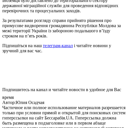
Іноземця було доставлено до територіального сектору
державної міграційної служби для проведення відповідних
перевірочних та процесуальних заходів.
За результатами розгляду справи прийнято рішення про
примусове видворення громадянина Республіки Молдова за
межі території України із забороною подальшого в’їзду
строком на п’ять років.
Підпишіться на наш
телеграм-канал
і читайте новини у
зручний для вас час.
Подпишитесь на канал и читайте новости в удобное для Вас
время
Автор:Юлия Осадчая
Частичное или полное использование материалов разрешается
только при условии прямой и открытой для поисковых систем
гиперссылки на сайт Бессарабія.UA. Гиперссылка должна
быть размещена в подзаголовке или в первом абзаце