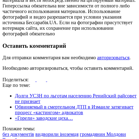
материала и вести непосредственно на цитируемый материал.
Гиперссылка обязательна вне зависимости от полного либо
частичного использования материалов. Использование
фотографий и видео разрешается при условии указания
источника Бессарабія.UA. Если на фотографии присутствует
вотермарк сайта, их сохранение при использовании
фотографий обязательно
Оставить комментарий
Для отправки комментария вам необходимо
авторизоваться
.
Необходимо авторизироваться, чтобы оставить комментарий.
Поделиться:
Еще по теме:
Долги УСЗН по льготам населению Ренийский райсовет
не признает
Обвиняемый в смертельном ДТП в Измаиле затягивает
процесс «кастингом» адвокатов
«Горели» заводские цеха…
Похожие темы:
без документів
видворили іноземця
громадянин Молдови