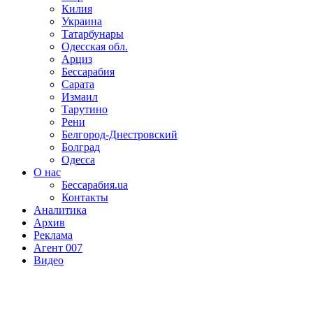
Килия
Украина
Татарбунары
Одесская обл.
Арциз
Бессарабия
Сарата
Измаил
Тарутино
Рени
Белгород-Днестровский
Болград
Одесса
О нас
Бессарабия.ua
Контакты
Аналитика
Архив
Реклама
Агент 007
Видео