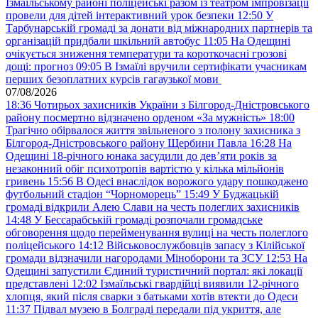
Ізмаїльському районі поліцейські разом із театром імпровізації
провели для дітей інтерактивний урок безпеки
12:50
У
Тарбунарській громаді за донати від міжнародних партнерів та
організацій придбали шкільний автобус
11:05
На Одещині
очікується зниження температури та короткочасні грозові
дощі: прогноз
09:05
В Ізмаїлі вручили сертифікати учасникам
перших безоплатних курсів гагаузької мови
07/08/2026
18:36
Чотирьох захисників України з Білгород-Дністровського
району посмертно відзначено орденом «За мужність»
18:00
Трагічно обірвалося життя звільненого з полону захисника з
Білгород-Дністровського району Щербини Павла
16:28
На
Одещині 18-річного юнака засудили до дев’яти років за
незаконний обіг психотропів вартістю у кілька мільйонів
гривень
15:56
В Одесі внаслідок ворожого удару пошкоджено
футбольний стадіон “Чорноморець”
15:49
У Буджацькій
громаді відкрили Алею Слави на честь полеглих захисників
14:48
У Бессарабській громаді розпочали громадське
обговорення щодо перейменування вулиці на честь полеглого
поліцейського
14:12
Військовослужбовців запасу з Кілійської
громади відзначили нагородами Міноборони та ЗСУ
12:53
На
Одещині запустили Єдиний туристичний портал: які локації
представлені
12:02
Ізмаїльські гвардійці виявили 12-річного
хлопця, який після сварки з батьками хотів втекти до Одеси
11:37
Підвал музею в Болграді передали під укриття, але