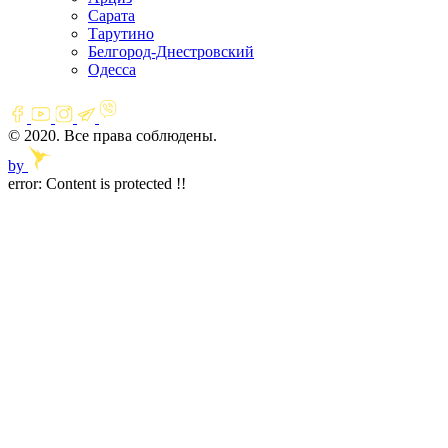
Сарата
Тарутино
Белгород-Днестровский
Одесса
© 2020. Все права соблюдены.
by
error:
Content is protected !!