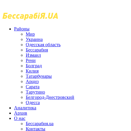
Районы
Мир
Украина
Одесская область
Бессарабия
Измаил
Рени
Болград
Килия
Татарбунары
Арциз
Сарата
Тарутино
Белгород-Днестровский
Одесса
Аналитика
Архив
О нас
Бессарабия.ua
Контакты