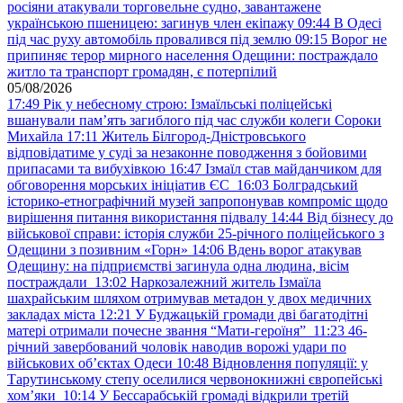
росіяни атакували торговельне судно, завантажене
українською пшеницею: загинув член екіпажу
09:44
В Одесі
під час руху автомобіль провалився під землю
09:15
Ворог не
припиняє терор мирного населення Одещини: постраждало
житло та транспорт громадян, є потерпілий
05/08/2026
17:49
Рік у небесному строю: Ізмаїльські поліцейські
вшанували пам’ять загиблого під час служби колеги Сороки
Михайла
17:11
Житель Білгород-Дністровського
відповідатиме у суді за незаконне поводження з бойовими
припасами та вибухівкою
16:47
Ізмаїл став майданчиком для
обговорення морських ініціатив ЄС
16:03
Болградський
історико-етнографічний музей запропонував компроміс щодо
вирішення питання використання підвалу
14:44
Від бізнесу до
військової справи: історія служби 25-річного поліцейського з
Одещини з позивним «Горн»
14:06
Вдень ворог атакував
Одещину: на підприємстві загинула одна людина, вісім
постраждали
13:02
Наркозалежний житель Ізмаїла
шахрайським шляхом отримував метадон у двох медичних
закладах міста
12:21
У Буджацькій громади дві багатодітні
матері отримали почесне звання “Мати-героїня”
11:23
46-
річний завербований чоловік наводив ворожі удари по
військових обʼєктах Одеси
10:48
Відновлення популяції: у
Тарутинському степу оселилися червонокнижні європейські
хом’яки
10:14
У Бессарабській громаді відкрили третій