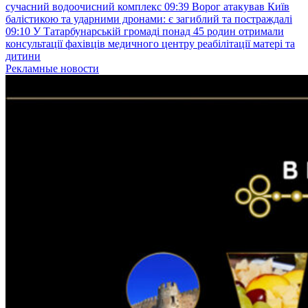
сучасний водоочисний комплекс
09:39
Ворог атакував Київ
балістикою та ударними дронами: є загиблий та постраждалі
09:10
У Татарбунарській громаді понад 45 родин отримали
консультації фахівців медичного центру реабілітації матері та
дитини
Рекламные новости