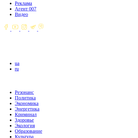
Реклама
Агент 007
Видео
ua
ru
Резонанс
Политика
Экономика
Энергетика
Криминал
Здоровье
Экология
Образование
Культура