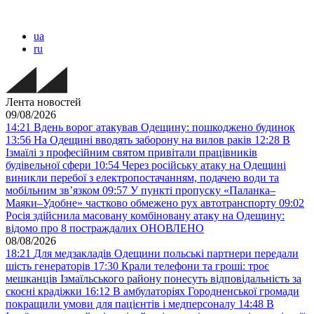
ua
ru
Лента новостей
09/08/2026
14:21
Вдень ворог атакував Одещину: пошкоджено будинок
13:56
На Одещині вводять заборону на вилов раків
12:28
В
Ізмаїлі з професійним святом привітали працівників
будівельної сфери
10:54
Через російську атаку на Одещині
виникли перебої з електропостачанням, подачею води та
мобільним звʼязком
09:57
У пункті пропуску «Паланка–
Маяки–Удобне» частково обмежено рух автотранспорту
09:02
Росія здійснила масовану комбіновану атаку на Одещину:
відомо про 8 постраждалих ОНОВЛЕНО
08/08/2026
18:21
Для медзакладів Одещини польські партнери передали
шість генераторів
17:30
Крали телефони та гроші: троє
мешканців Ізмаїльського району понесуть відповідальність за
скоєні крадіжки
16:12
В амбулаторіях Городненської громади
покращили умови для пацієнтів і медперсоналу
14:48
В