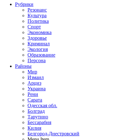
Рубрики
Резонанс
Культура
Политика
Спорт
Экономика
Здоровье
Криминал
Экология
Образование
Персона
Районы
Мир
Измаил
Арциз
Украина
Рени
Сарата
Одесская обл.
Болград
Тарутино
Бессарабия
Килия
Белгород-Днестровский
Menu Item