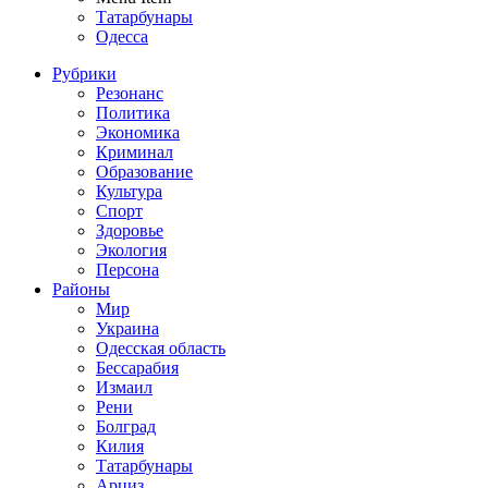
Татарбунары
Одесса
Рубрики
Резонанс
Политика
Экономика
Криминал
Образование
Культура
Спорт
Здоровье
Экология
Персона
Районы
Мир
Украина
Одесская область
Бессарабия
Измаил
Рени
Болград
Килия
Татарбунары
Арциз