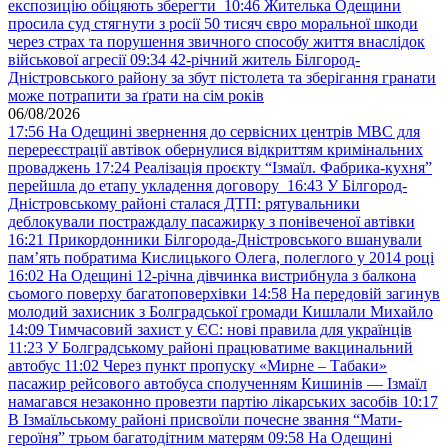
експозицію обіцяють зберегти
10:46
Жителька Одещини
просила суд стягнути з росії 50 тисяч євро моральної шкоди
через страх та порушення звичного способу життя внаслідок
військової агресії
09:34
42-річний житель Білгород-
Дністровського району за збут пістолета та зберігання гранати
може потрапити за ґрати на сім років
06/08/2026
17:56
На Одещині звернення до сервісних центрів МВС для
перереєстрації автівок обернулися відкриттям кримінальних
проваджень
17:24
Реалізація проєкту “Ізмаїл. Фабрика-кухня”
перейшла до етапу укладення договору
16:43
У Білгород-
Дністровському районі сталася ДТП: рятувальники
деблокували постраждалу пасажирку з понівеченої автівки
16:21
Прикордонники Білгорода-Дністровського вшанували
пам’ять побратима Кислицького Олега, полеглого у 2014 році
16:02
На Одещині 12-річна дівчинка вистрибнула з балкона
сьомого поверху багатоповерхівки
14:58
На передовій загинув
молодий захисник з Болградської громади Кишлали Михайло
14:09
Тимчасовий захист у ЄС: нові правила для українців
11:23
У Болградському районі працюватиме вакцинальний
автобус
11:02
Через пункт пропуску «Мирне – Табаки»
пасажир рейсового автобуса сполученням Кишинів — Ізмаїл
намагався незаконно провезти партію лікарських засобів
10:17
В Ізмаїльському районі присвоїли почесне звання “Мати-
героїня” трьом багатодітним матерям
09:58
На Одещині