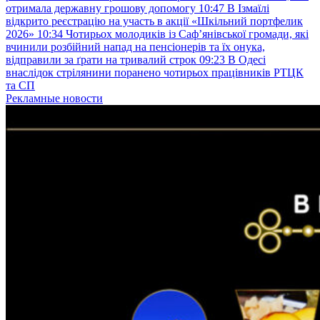
отримала державну грошову допомогу
10:47
В Ізмаїлі
відкрито реєстрацію на участь в акції «Шкільний портфелик
2026»
10:34
Чотирьох молодиків із Саф’янівської громади, які
вчинили розбійний напад на пенсіонерів та їх онука,
відправили за ґрати на тривалий строк
09:23
В Одесі
внаслідок стрілянини поранено чотирьох працівників РТЦК
та СП
Рекламные новости