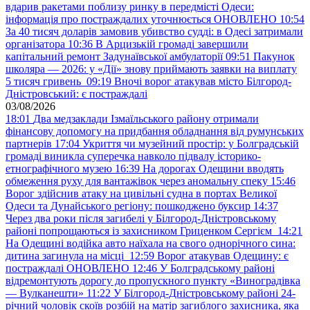
вдарив ракетами поблизу ринку в передмісті Одеси:
інформація про постраждалих уточнюється ОНОВЛЕНО
10:54
За 40 тисяч доларів замовив убивство судді: в Одесі затримали
організатора
10:36
В Арцизькій громаді завершили
капітальний ремонт Задунаївської амбулаторії
09:51
Пакунок
школяра — 2026: у «Дії» знову приймають заявки на виплату
5 тисяч гривень
09:19
Вночі ворог атакував місто Білгород-
Дністровський: є постраждалі
03/08/2026
18:01
Два медзаклади Ізмаїльського району отримали
фінансову допомогу на придбання обладнання від румунських
партнерів
17:04
Укриття чи музейний простір: у Болградській
громаді виникла суперечка навколо підвалу історико-
етнографічного музею
16:39
На дорогах Одещини вводять
обмеження руху для вантажівок через аномальну спеку
15:46
Ворог здійснив атаку на цивільні судна в портах Великої
Одеси та Дунайського регіону: пошкоджено буксир
14:37
Через два роки після загибелі у Білгород-Дністровському
районі попрощаються із захисником Гриценком Сергієм
14:21
На Одещині водійка авто наїхала на свого однорічного сина:
дитина загинула на місці
12:59
Ворог атакував Одещину: є
постраждалі ОНОВЛЕНО
12:46
У Болградському районі
відремонтують дорогу до пропускного пункту «Виноградівка
— Вулканешти»
11:22
У Білгород-Дністровському районі 24-
річний чоловік скоїв розбій на матір загиблого захисника, яка