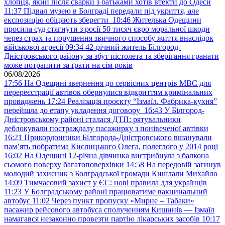
хлопця, який після сварки з батьками хотів втекти до Одеси
11:37
Підвал музею в Болграді передали під укриття, але
експозицію обіцяють зберегти
10:46
Жителька Одещини
просила суд стягнути з росії 50 тисяч євро моральної шкоди
через страх та порушення звичного способу життя внаслідок
військової агресії
09:34
42-річний житель Білгород-
Дністровського району за збут пістолета та зберігання гранати
може потрапити за ґрати на сім років
06/08/2026
17:56
На Одещині звернення до сервісних центрів МВС для
перереєстрації автівок обернулися відкриттям кримінальних
проваджень
17:24
Реалізація проєкту “Ізмаїл. Фабрика-кухня”
перейшла до етапу укладення договору
16:43
У Білгород-
Дністровському районі сталася ДТП: рятувальники
деблокували постраждалу пасажирку з понівеченої автівки
16:21
Прикордонники Білгорода-Дністровського вшанували
пам’ять побратима Кислицького Олега, полеглого у 2014 році
16:02
На Одещині 12-річна дівчинка вистрибнула з балкона
сьомого поверху багатоповерхівки
14:58
На передовій загинув
молодий захисник з Болградської громади Кишлали Михайло
14:09
Тимчасовий захист у ЄС: нові правила для українців
11:23
У Болградському районі працюватиме вакцинальний
автобус
11:02
Через пункт пропуску «Мирне – Табаки»
пасажир рейсового автобуса сполученням Кишинів — Ізмаїл
намагався незаконно провезти партію лікарських засобів
10:17