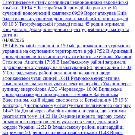
Тарутинському степу оселилися червонокнижні європейські
хом’яки
10:14
У Бессарабській громаді відкрили третій
сучасний водоочисний комплекс
09:39
Ворог атакував Київ
балістикою та ударними дронами: є загиблий та постраждалі
09:10
У Татарбунарській громаді понад 45 родин отримали
консультації фахівців медичного центру реабілітації матері та
дитини
04/08/2026
18:14
В Україні встановили 159 місць незаконного утримання
українців на окупованих територіях та в рф
17:52
В Арцизькій
громаді провели в останню путь загиблого захисника України
Стоянова Анатолія
17:38
В Ізмаїльському районі затримали
підозрюваного у замаху на зґвалтування 84-річної жінки
17:03
У Болградському районі встановили карантин щодо
африканської чуми свиней
16:41
Румунська енергетична
компанія почала закуповувати електроенергію з України через
зупинку енергоблока АЕС «Чернаводе»
16:06
Вилківська
громада назавжди попрощалася із земляком Зарічнюком
Валентином, який віддав своє життя за Батьківщину
15:19
У
Білгороді-Дністровському оговтуються після нічного обстрілу
14:47
На Дунаї через обміління виявили судна, що затонули
десятиліття тому
14:23
На Одещині викрито чергову схему
незаконного переправлення ухилянтів через державний
кордон України
12:32
В Ізмаїльському районі нацгвардійці
затримали 50-річного чоловіка з наркотиками
11:48
Ворог