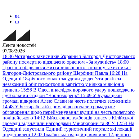
ua
ru
Лента новостей
07/08/2026
18:36
Чотирьох захисників України з Білгород-Дністровського
району посмертно відзначено орденом «За мужність»
18:00
Трагічно обірвалося життя звільненого з полону захисника з
Білгород-Дністровського району Щербини Павла
16:28
На
Одещині 18-річного юнака засудили до дев’яти років за
незаконний обіг психотропів вартістю у кілька мільйонів
гривень
15:56
В Одесі внаслідок ворожого удару пошкоджено
футбольний стадіон “Чорноморець”
15:49
У Буджацькій
громаді відкрили Алею Слави на честь полеглих захисників
14:48
У Бессарабській громаді розпочали громадське
обговорення щодо перейменування вулиці на честь полеглого
поліцейського
14:12
Військовослужбовців запасу з Кілійської
громади відзначили нагородами Міноборони та ЗСУ
12:53
На
Одещині запустили Єдиний туристичний портал: які локації
представлені
12:02
Ізмаїльські гвардійці виявили 12-річного