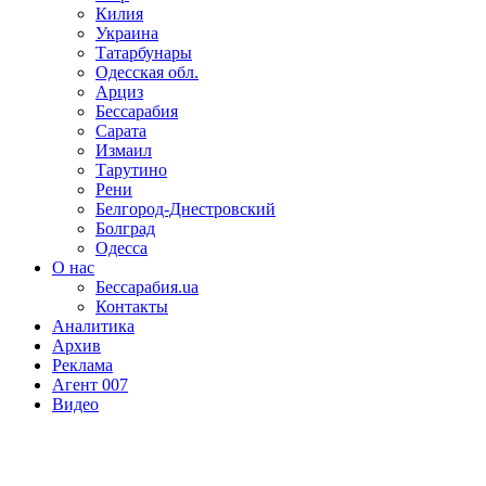
Килия
Украина
Татарбунары
Одесская обл.
Арциз
Бессарабия
Сарата
Измаил
Тарутино
Рени
Белгород-Днестровский
Болград
Одесса
О нас
Бессарабия.ua
Контакты
Аналитика
Архив
Реклама
Агент 007
Видео