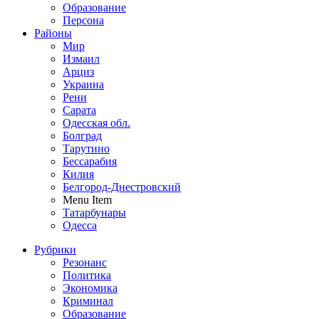
Образование
Персона
Районы
Мир
Измаил
Арциз
Украина
Рени
Сарата
Одесская обл.
Болград
Тарутино
Бессарабия
Килия
Белгород-Днестровский
Menu Item
Татарбунары
Одесса
Рубрики
Резонанс
Политика
Экономика
Криминал
Образование