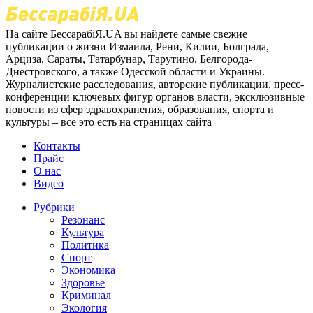
На сайте БессарабіЯ.UA вы найдете самые свежие
публикации о жизни Измаила, Рени, Килии, Болграда,
Арциза, Сараты, Татарбунар, Тарутино, Белгорода-
Днестровского, а также Одесской области и Украины.
Журналистские расследования, авторские публикации, пресс-
конференции ключевых фигур органов власти, эксклюзивные
новости из сфер здравохранения, образования, спорта и
культуры – все это есть на страницах сайта
Контакты
Прайс
О нас
Видео
Рубрики
Резонанс
Культура
Политика
Спорт
Экономика
Здоровье
Криминал
Экология