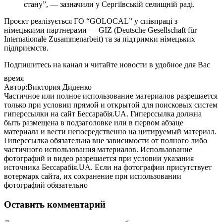
стану”, — зазначили у Сергіївській селищній раді.
Проєкт реалізується ГО “GOLOCAL” у співпраці з
німецькими партнерами — GIZ (Deutsche Gesellschaft für
Internationale Zusammenarbeit) та за підтримки німецьких
підприємств.
Подпишитесь на канал и читайте новости в удобное для Вас
время
Автор:Виктория Диденко
Частичное или полное использование материалов разрешается
только при условии прямой и открытой для поисковых систем
гиперссылки на сайт Бессарабія.UA. Гиперссылка должна
быть размещена в подзаголовке или в первом абзаце
материала и вести непосредственно на цитируемый материал.
Гиперссылка обязательна вне зависимости от полного либо
частичного использования материалов. Использование
фотографий и видео разрешается при условии указания
источника Бессарабія.UA. Если на фотографии присутствует
вотермарк сайта, их сохранение при использовании
фотографий обязательно
Оставить комментарий