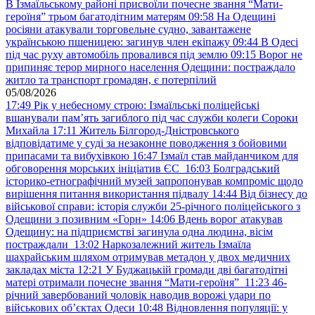
В Ізмаїльському районі присвоїли почесне звання “Мати-
героїня” трьом багатодітним матерям
09:58
На Одещині
росіяни атакували торговельне судно, завантажене
українською пшеницею: загинув член екіпажу
09:44
В Одесі
під час руху автомобіль провалився під землю
09:15
Ворог не
припиняє терор мирного населення Одещини: постраждало
житло та транспорт громадян, є потерпілий
05/08/2026
17:49
Рік у небесному строю: Ізмаїльські поліцейські
вшанували пам’ять загиблого під час служби колеги Сороки
Михайла
17:11
Житель Білгород-Дністровського
відповідатиме у суді за незаконне поводження з бойовими
припасами та вибухівкою
16:47
Ізмаїл став майданчиком для
обговорення морських ініціатив ЄС
16:03
Болградський
історико-етнографічний музей запропонував компроміс щодо
вирішення питання використання підвалу
14:44
Від бізнесу до
військової справи: історія служби 25-річного поліцейського з
Одещини з позивним «Горн»
14:06
Вдень ворог атакував
Одещину: на підприємстві загинула одна людина, вісім
постраждали
13:02
Наркозалежний житель Ізмаїла
шахрайським шляхом отримував метадон у двох медичних
закладах міста
12:21
У Буджацькій громади дві багатодітні
матері отримали почесне звання “Мати-героїня”
11:23
46-
річний завербований чоловік наводив ворожі удари по
військових обʼєктах Одеси
10:48
Відновлення популяції: у