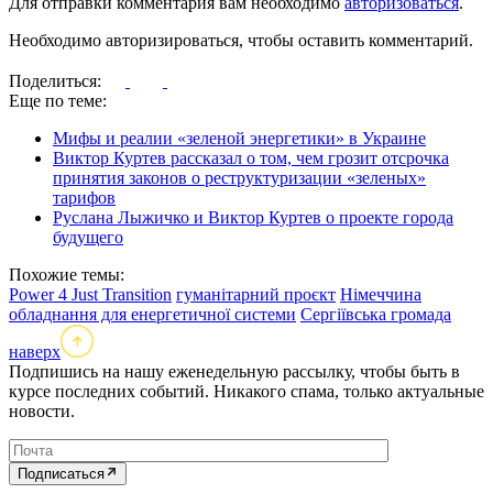
Для отправки комментария вам необходимо
авторизоваться
.
Необходимо авторизироваться, чтобы оставить комментарий.
Поделиться:
Еще по теме:
Мифы и реалии «зеленой энергетики» в Украине
Виктор Куртев рассказал о том, чем грозит отсрочка
принятия законов о реструктуризации «зеленых»
тарифов
Руслана Лыжичко и Виктор Куртев о проекте города
будущего
Похожие темы:
Power 4 Just Transition
гуманітарний проєкт
Німеччина
обладнання для енергетичної системи
Сергіївська громада
наверх
Подпишись на нашу еженедельную рассылку, чтобы быть в
курсе последних событий. Никакого спама, только актуальные
новости.
Подписаться