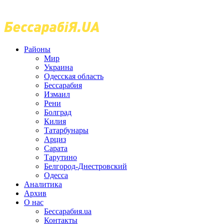
Районы
Мир
Украина
Одесская область
Бессарабия
Измаил
Рени
Болград
Килия
Татарбунары
Арциз
Сарата
Тарутино
Белгород-Днестровский
Одесса
Аналитика
Архив
О нас
Бессарабия.ua
Контакты