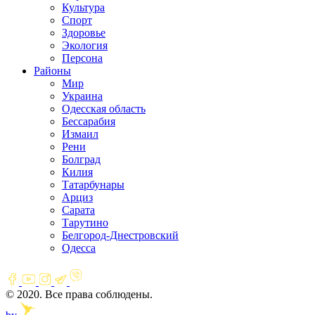
Культура
Спорт
Здоровье
Экология
Персона
Районы
Мир
Украина
Одесская область
Бессарабия
Измаил
Рени
Болград
Килия
Татарбунары
Арциз
Сарата
Тарутино
Белгород-Днестровский
Одесса
© 2020. Все права соблюдены.