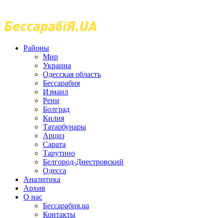
Районы
Мир
Украина
Одесская область
Бессарабия
Измаил
Рени
Болград
Килия
Татарбунары
Арциз
Сарата
Тарутино
Белгород-Днестровский
Одесса
Аналитика
Архив
О нас
Бессарабия.ua
Контакты