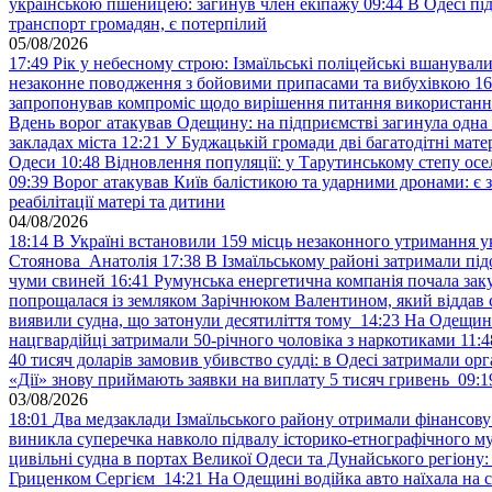
українською пшеницею: загинув член екіпажу
09:44
В Одесі пі
транспорт громадян, є потерпілий
05/08/2026
17:49
Рік у небесному строю: Ізмаїльські поліцейські вшанувал
незаконне поводження з бойовими припасами та вибухівкою
16
запропонував компроміс щодо вирішення питання використанн
Вдень ворог атакував Одещину: на підприємстві загинула одна
закладах міста
12:21
У Буджацькій громади дві багатодітні мат
Одеси
10:48
Відновлення популяції: у Тарутинському степу ос
09:39
Ворог атакував Київ балістикою та ударними дронами: є 
реабілітації матері та дитини
04/08/2026
18:14
В Україні встановили 159 місць незаконного утримання ук
Стоянова Анатолія
17:38
В Ізмаїльському районі затримали під
чуми свиней
16:41
Румунська енергетична компанія почала зак
попрощалася із земляком Зарічнюком Валентином, який віддав 
виявили судна, що затонули десятиліття тому
14:23
На Одещині
нацгвардійці затримали 50-річного чоловіка з наркотиками
11:4
40 тисяч доларів замовив убивство судді: в Одесі затримали орг
«Дії» знову приймають заявки на виплату 5 тисяч гривень
09:1
03/08/2026
18:01
Два медзаклади Ізмаїльського району отримали фінансов
виникла суперечка навколо підвалу історико-етнографічного м
цивільні судна в портах Великої Одеси та Дунайського регіону
Гриценком Сергієм
14:21
На Одещині водійка авто наїхала на 