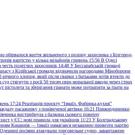
но обірвалося життя звільненого з полону захисника з Білгород-
ропів вартістю у кілька мільйонів гривень
15:56
В Одесі
 честь полеглих захисників
14:48
У Бессарабській громаді
апасу з Кілійської громади відзначили нагородами Міноборони
2-річного хлопця, який після сварки з батьками хотів втекти до
уд стягнути з росії 50 тисяч євро моральної шкоди через страх
т пістолета та зберігання гранати може потрапити за ґрати на
жень
17:24
Реалізація проєкту “Ізмаїл. Фабрика-кухня”
аждалу пасажирку з понівеченої автівки
16:21
Прикордонники
івчинка вистрибнула з балкона сьомого поверху
хист у ЄС: нові правила для українців
11:23
У Болградському
нням Кишинів — Ізмаїл намагався незаконно провезти партію
Одещині росіяни атакували торговельне судно, завантажене