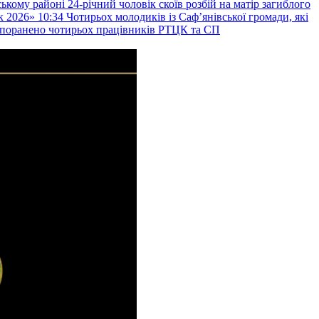
ькому районі 24-річний чоловік скоїв розбій на матір загиблого
к 2026»
10:34
Чотирьох молодиків із Саф’янівської громади, які
и поранено чотирьох працівників РТЦК та СП