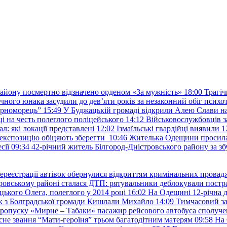
району посмертно відзначено орденом «За мужність»
18:00
Трагіч
чного юнака засудили до дев’яти років за незаконний обіг психот
орноморець”
15:49
У Буджацькій громаді відкрили Алею Слави на
 на честь полеглого поліцейського
14:12
Військовослужбовців з
: які локації представлені
12:02
Ізмаїльські гвардійці виявили 1
е експозицію обіцяють зберегти
10:46
Жителька Одещини просила с
сії
09:34
42-річний житель Білгород-Дністровського району за збу
ереєстрації автівок обернулися відкриттям кримінальних провад
ровському районі сталася ДТП: рятувальники деблокували постр
ького Олега, полеглого у 2014 році
16:02
На Одещині 12-річна д
к з Болградської громади Кишлали Михайло
14:09
Тимчасовий за
пропуску «Мирне – Табаки» пасажир рейсового автобуса сполуче
есне звання “Мати-героїня” трьом багатодітним матерям
09:58
На 