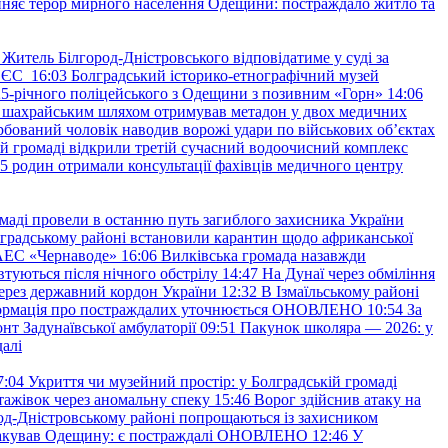
няє терор мирного населення Одещини: постраждало житло та
Житель Білгород-Дністровського відповідатиме у суді за
в ЄС
16:03
Болградський історико-етнографічний музей
и 25-річного поліцейського з Одещини з позивним «Горн»
14:06
а шахрайським шляхом отримував метадон у двох медичних
рбований чоловік наводив ворожі удари по військових обʼєктах
ій громаді відкрили третій сучасний водоочисний комплекс
45 родин отримали консультації фахівців медичного центру
маді провели в останню путь загиблого захисника України
градському районі встановили карантин щодо африканської
 АЕС «Чернаводе»
16:06
Вилківська громада назавжди
втуються після нічного обстрілу
14:47
На Дунаї через обміління
ерез державний кордон України
12:32
В Ізмаїльському районі
інформація про постраждалих уточнюється ОНОВЛЕНО
10:54
За
т Задунаївської амбулаторії
09:51
Пакунок школяра — 2026: у
далі
7:04
Укриття чи музейний простір: у Болградській громаді
ажівок через аномальну спеку
15:46
Ворог здійснив атаку на
ород-Дністровському районі попрощаються із захисником
акував Одещину: є постраждалі ОНОВЛЕНО
12:46
У