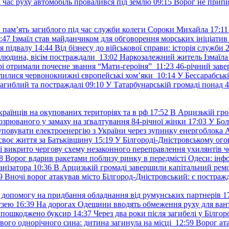
д час руху автомобіль провалився під землю
09:15
Ворог не припи
и пам’ять загиблого під час служби колеги Сороки Михайла
17:11
:47
Ізмаїл став майданчиком для обговорення морських ініціати
я підвалу
14:44
Від бізнесу до військової справи: історія служб
 людина, вісім постраждали
13:02
Наркозалежний житель Ізмаїл
ері отримали почесне звання “Мати-героїня”
11:23
46-річний заве
елилися червонокнижні європейські хом’яки
10:14
У Бессарабськ
загиблий та постраждалі
09:10
У Татарбунарській громаді понад 
раїнців на окупованих територіях та в рф
17:52
В Арцизькій гро
озрюваного у замаху на зґвалтування 84-річної жінки
17:03
У Бол
уповувати електроенергію з України через зупинку енергоблока
своє життя за Батьківщину
15:19
У Білгороді-Дністровському ого
 викрито чергову схему незаконного переправлення ухилянтів ч
8
Ворог вдарив ракетами поблизу ринку в передмісті Одеси: 
анізатора
10:36
В Арцизькій громаді завершили капітальний ремон
9
Вночі ворог атакував місто Білгород-Дністровський: є постраж
у допомогу на придбання обладнання від румунських партнерів
1
узею
16:39
На дорогах Одещини вводять обмеження руху для вант
: пошкоджено буксир
14:37
Через два роки після загибелі у Білг
свого однорічного сина: дитина загинула на місці
12:59
Ворог ат