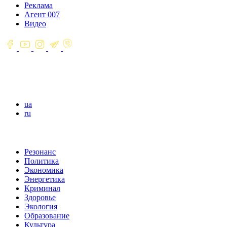
Реклама
Агент 007
Видео
ua
ru
Резонанс
Политика
Экономика
Энергетика
Криминал
Здоровье
Экология
Образование
Культура