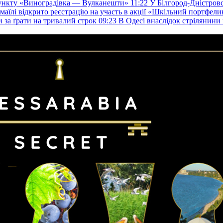
пункту «Виноградівка — Вулканешти»
11:22
У Білгород-Дністровс
змаїлі відкрито реєстрацію на участь в акції «Шкільний портфели
и за ґрати на тривалий строк
09:23
В Одесі внаслідок стрілянин