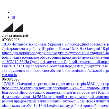
ua
ru
Лента новостей
07/08/2026
18:36
Чотирьох захисників України з Білгород-Дністровського 
Дністровського району Щербини Павла
16:28
На Одещині 18-рі
внаслідок ворожого удару пошкоджено футбольний стадіон “Ч
розпочали громадське обговорення щодо перейменування вулиці
та ЗСУ
12:53
На Одещині запустили Єдиний туристичний портал
Одеси
11:37
Підвал музею в Болграді передали під укриття, ал
та порушення звичного способу життя внаслідок військової агре
сім років
06/08/2026
17:56
На Одещині звернення до сервісних центрів МВС для пер
перейшла до етапу укладення договору
16:43
У Білгород-Дніст
Білгорода-Дністровського вшанували пам’ять побратима Кислиц
багатоповерхівки
14:58
На передовій загинув молодий захисни
районі працюватиме вакцинальний автобус
11:02
Через пункт 
лікарських засобів
10:17
В Ізмаїльському районі присвоїли поч