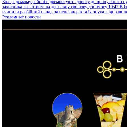
Болградському районі відремонтують дорогу до пропускного 
захисника, яка отримала державну грошову допомогу
10:47
В І
вчинили розбійний напад на пенсіонерів та їх онука, відправил
Рекламные новости