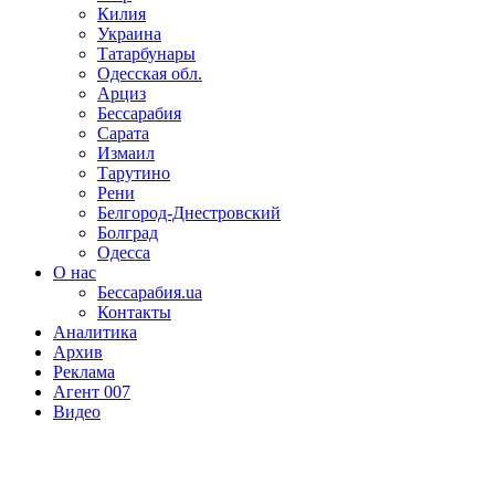
Килия
Украина
Татарбунары
Одесская обл.
Арциз
Бессарабия
Сарата
Измаил
Тарутино
Рени
Белгород-Днестровский
Болград
Одесса
О нас
Бессарабия.ua
Контакты
Аналитика
Архив
Реклама
Агент 007
Видео