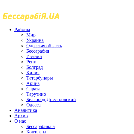
Районы
Мир
Украина
Одесская область
Бессарабия
Измаил
Рени
Болград
Килия
Татарбунары
Арциз
Сарата
Тарутино
Белгород-Днестровский
Одесса
Аналитика
Архив
О нас
Бессарабия.ua
Контакты