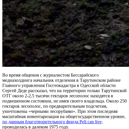
Во время общения с журналистом Бессарабского
медиахолдинга начальник отделения в Тарутинском районе
Главного управления Госгеокадастра в Одесской области
Сергей Деде рассказал, что на территории только Тарутинской
ОТГ около 2-2,5 тысячи гектаров лесополос находятся в
подвешенном состоянии, не имея своего владельца. Около 250
гектаров лесополос, по предварительным подсчетам,
уничтожены «черными лесорубами». При этом последняя
масштабная инвентаризация на общегосударственном уровне,
по данным благотворительного фонда Peli can live,
проводилась в далеком 1975 году.