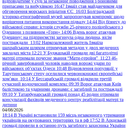
відповідатиме у суді за незаконне поводження з бойовими
припасами та вибухівкою
16:47
Ізмаїл став майданчиком для
обговорення морських ініціатив ЄС
16:03
Болградський
історико-етнографічний музей запропонував компроміс щодо
вирішення питання використання підвалу
14:44
Від бізнесу до
військової справи: історія служби 25-річного поліцейського з
Одещини з позивним «Горн»
14:06
Вдень ворог атакував
Одещину: на підприємстві загинула одна людина, вісім
постраждали
13:02
Наркозалежний житель Ізмаїла
шахрайським шляхом отримував метадон у двох медичних
закладах міста
12:21
У Буджацькій громади дві багатодітні
матері отримали почесне звання “Мати-героїня”
11:23
46-
річний завербований чоловік наводив ворожі удари по
військових обʼєктах Одеси
10:48
Відновлення популяції: у
Тарутинському степу оселилися червонокнижні європейські
хом’яки
10:14
У Бессарабській громаді відкрили третій
сучасний водоочисний комплекс
09:39
Ворог атакував Київ
балістикою та ударними дронами: є загиблий та постраждалі
09:10
У Татарбунарській громаді понад 45 родин отримали
консультації фахівців медичного центру реабілітації матері та
дитини
04/08/2026
18:14
В Україні встановили 159 місць незаконного утримання
українців на окупованих територіях та в рф
17:52
В Арцизькій
громаді провели в останню путь загиблого захисника України