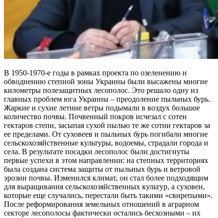
В 1950-1970-е годы в рамках проекта по озеленению и
обводнению степной зоны Украины были высажены многие
километры полезащитных лесополос. Это решало одну из
главных проблем юга Украины – преодоление пыльных бурь.
Жаркие и сухие летние ветры подымали в воздух большое
количество почвы. Почвенный покров исчезал с сотен
гектаров степи, засыпая сухой пылью те же сотни гектаров за
ее пределами. От суховеев и пыльных бурь погибали многие
сельскохозяйственные культуры, водоемы, страдали города и
села. В результате посадки лесополос были достигнуты
первые успехи в этом направлении: на степных территориях
была создана система защиты от пыльных бурь и ветровой
эрозии почвы. Изменился климат, он стал более подходящим
для выращивания сельскохозяйственных культур, а суховеи,
которые еще случались, перестали быть такими «свирепыми».
После реформирования земельных отношений в аграрном
секторе лесополосы фактически остались бесхозными – их