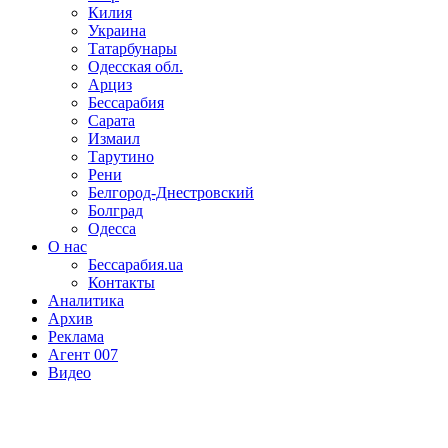
Килия
Украина
Татарбунары
Одесская обл.
Арциз
Бессарабия
Сарата
Измаил
Тарутино
Рени
Белгород-Днестровский
Болград
Одесса
О нас
Бессарабия.ua
Контакты
Аналитика
Архив
Реклама
Агент 007
Видео