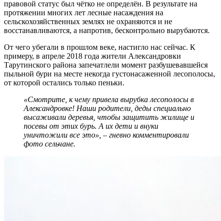
правовой статус был чётко не определён. В результате на
протяжении многих лет лесные насаждения на
сельскохозяйственных землях не охраняются и не
восстанавливаются, а напротив, бесконтрольно вырубаются.
От чего убегали в прошлом веке, настигло нас сейчас. К
примеру, в апреле 2018 года жители Александровки
Тарутинского района запечатлели момент разбушевавшейся
пыльной бури на месте некогда густонасаженной лесополосы,
от которой остались только пеньки.
«Смотрите, к чему привела вырубка лесополосы в
Александровке! Наши родители, деды специально
высаживали деревья, чтобы защитить жилище и
посевы от этих бурь. А их дети и внуки
уничтожили все это», – гневно комментировали
фото сельчане.