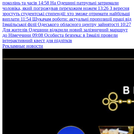
поколінь та часів
14:58
На Одещині патрульні затримали
чоловіка, який погрожував перехожим ножем
13:26
З вересня
зростуть студентські стипендії: хто зможе отримати найбільші
виплати
11:54
Шукачам роботи: актуальні пропозиції праці від
Ізмаїльської філії Одеського обласного центру зайнятості
10:27
Для жителів Одещини відкрили новий залізничний маршрут
до Німеччини
09:08
Особиста безпека: в Ізмаїлі провели
інтерактивний квест для підлітків
Рекламные новости