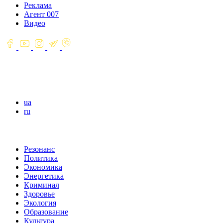
Реклама
Агент 007
Видео
ua
ru
Резонанс
Политика
Экономика
Энергетика
Криминал
Здоровье
Экология
Образование
Культура