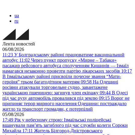
ua
ru
Лента новостей
06/08/2026
11:23
У Болградському районі працюватиме вакцинальний
автобус
11:02
Через пункт пропуску «Мирне – Табаки»
пасажир рейсового автобуса сполученням Кишинів — Ізмаїл
намагався незаконно провезти партію лікарських засобів
10:17
В Ізмаїльському районі присвоїли почесне звання “Мати-
героїня” трьом багатодітним матерям
09:58
На Одещині
росіяни атакували торговельне судно, завантажене
українською пшеницею: загинув член екіпажу
09:44
В Одесі
під час руху автомобіль провалився під землю
09:15
Ворог не
припиняє терор мирного населення Одещини: постраждало
житло та транспорт громадян, є потерпілий
05/08/2026
17:49
Рік у небесному строю: Ізмаїльські поліцейські
вшанували пам’ять загиблого під час служби колеги Сороки
Михайла
17:11
Житель Білгород-Дністровського