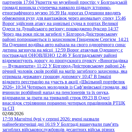
партнерів
17:04
Укриття чи музейний простір: у Болградській
громаді виникла суперечка навколо підвалу історико-
етнографічного музею
16:39
На дорогах Одещини вводять
обмеження руху для вантажівок через аномальну спеку
15:46
Ворог здійснив атаку на цивільні судна в портах Великої
Одеси та Дунайського регіону: пошкоджено буксир
14:37
Через два роки після загибелі у Білгород-Дністровському
районі попрощаються із захисником Гриценком Сергієм
14:21
На Одещині водійка авто наїхала на свого однорічного сина:
дитина загинула на місці
12:59
Ворог атакував Одещину: є
постраждалі ОНОВЛЕНО
12:46
У Болградському районі
відремонтують дорогу до пропускного пункту «Виноградівка
— Вулканешти»
11:22
У Білгород-Дністровському районі 24-
річний чоловік скоїв розбій на матір загиблого захисника, яка
отримала державну грошову допомогу
10:47
В Ізмаїлі
відкрито реєстрацію на участь в акції «Шкільний портфелик
2026»
10:34
Чотирьох молодиків із Саф’янівської громади, які
вчинили розбійний напад на пенсіонерів та їх онука,
відправили за ґрати на тривалий строк
09:23
В Одесі
внаслідок стрілянини поранено чотирьох працівників РТЦК
та СП
02/08/2026
17:59
Магнітні бурі у серпні 2026: вчені назвали
найнебезпечніші дні
16:19
У Болграді вшанували пам’ять
загиблих військовослужбовців десантних військ різних