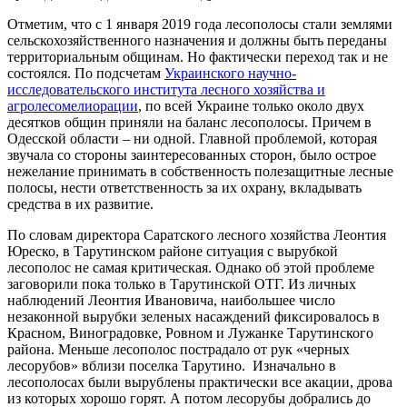
Отметим, что с 1 января 2019 года лесополосы стали землями
сельскохозяйственного назначения и должны быть переданы
территориальным общинам. Но фактически переход так и не
состоялся. По подсчетам
Украинского научно-
исследовательского института лесного хозяйства и
агролесомелиорации
, по всей Украине только около двух
десятков общин приняли на баланс лесополосы. Причем в
Одесской области – ни одной. Главной проблемой, которая
звучала со стороны заинтересованных сторон, было острое
нежелание принимать в собственность полезащитные лесные
полосы, нести ответственность за их охрану, вкладывать
средства в их развитие.
По словам директора Саратского лесного хозяйства Леонтия
Юреско, в Тарутинском районе ситуация с вырубкой
лесополос не самая критическая. Однако об этой проблеме
заговорили пока только в Тарутинской ОТГ. Из личных
наблюдений Леонтия Ивановича, наибольшее число
незаконной вырубки зеленых насаждений фиксировалось в
Красном, Виноградовке, Ровном и Лужанке Тарутинского
района. Меньше лесополос пострадало от рук «черных
лесорубов» вблизи поселка Тарутино. Изначально в
лесополосах были вырублены практически все акации, дрова
из которых хорошо горят. А потом лесорубы добрались до