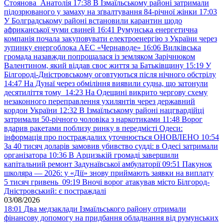
Стоянова Анатолія
17:38
В Ізмаїльському районі затримали
підозрюваного у замаху на зґвалтування 84-річної жінки
17:03
У Болградському районі встановили карантин щодо
африканської чуми свиней
16:41
Румунська енергетична
компанія почала закуповувати електроенергію з України через
зупинку енергоблока АЕС «Чернаводе»
16:06
Вилківська
громада назавжди попрощалася із земляком Зарічнюком
Валентином, який віддав своє життя за Батьківщину
15:19
У
Білгороді-Дністровському оговтуються після нічного обстрілу
14:47
На Дунаї через обміління виявили судна, що затонули
десятиліття тому
14:23
На Одещині викрито чергову схему
незаконного переправлення ухилянтів через державний
кордон України
12:32
В Ізмаїльському районі нацгвардійці
затримали 50-річного чоловіка з наркотиками
11:48
Ворог
вдарив ракетами поблизу ринку в передмісті Одеси:
інформація про постраждалих уточнюється ОНОВЛЕНО
10:54
За 40 тисяч доларів замовив убивство судді: в Одесі затримали
організатора
10:36
В Арцизькій громаді завершили
капітальний ремонт Задунаївської амбулаторії
09:51
Пакунок
школяра — 2026: у «Дії» знову приймають заявки на виплату
5 тисяч гривень
09:19
Вночі ворог атакував місто Білгород-
Дністровський: є постраждалі
03/08/2026
18:01
Два медзаклади Ізмаїльського району отримали
фінансову допомогу на придбання обладнання від румунських