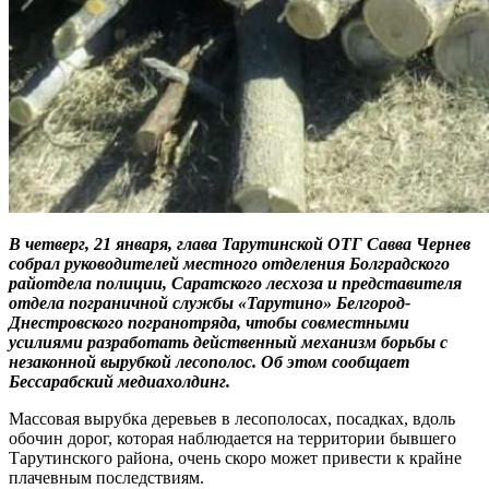
В четверг, 21 января, глава Тарутинской ОТГ Савва Чернев
собрал руководителей местного отделения Болградского
райотдела полиции, Саратского лесхоза и представителя
отдела пограничной службы «Тарутино» Белгород-
Днестровского погранотряда, чтобы совместными
усилиями разработать действенный механизм борьбы с
незаконной вырубкой лесополос. Об этом сообщает
Бессарабский медиахолдинг.
Массовая вырубка деревьев в лесополосах, посадках, вдоль
обочин дорог, которая наблюдается на территории бывшего
Тарутинского района, очень скоро может привести к крайне
плачевным последствиям.