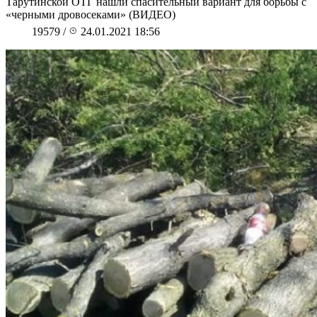
Тарутинской ОТГ нашли спасительный вариант для борьбы с
«черными дровосеками» (ВИДЕО)
19579
/
24.01.2021 18:56