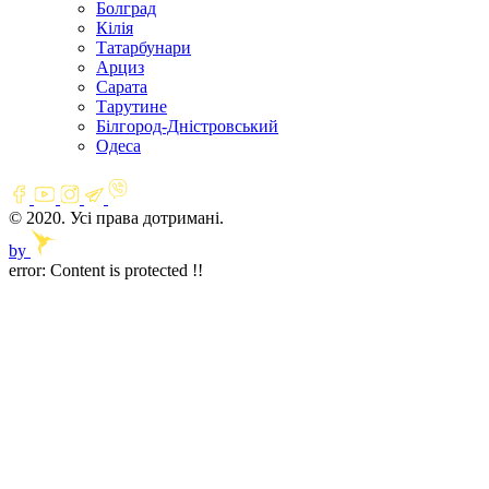
Болград
Кілія
Татарбунари
Арциз
Сарата
Тарутине
Білгород-Дністровський
Одеса
© 2020. Усі права дотримані.
by
error:
Content is protected !!