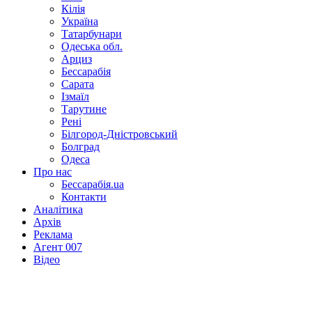
Кілія
Україна
Татарбунари
Одеська обл.
Арциз
Бессарабія
Сарата
Ізмаїл
Тарутине
Рені
Білгород-Дністровський
Болград
Одеса
Про нас
Бессарабія.ua
Контакти
Аналітика
Архів
Реклама
Агент 007
Відео