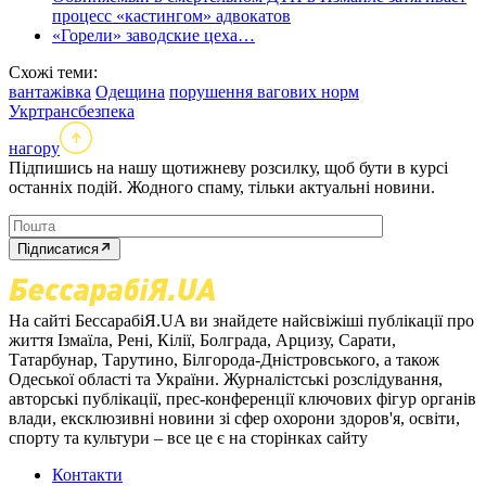
процесс «кастингом» адвокатов
«Горели» заводские цеха…
Схожі теми:
вантажівка
Одещина
порушення вагових норм
Укртрансбезпека
нагору
Підпишись на нашу щотижневу розсилку, щоб бути в курсі
останніх подій. Жодного спаму, тільки актуальні новини.
Підписатися
На сайті БессарабіЯ.UA ви знайдете найсвіжіші публікації про
життя Ізмаїла, Рені, Кілії, Болграда, Арцизу, Сарати,
Татарбунар, Тарутино, Білгорода-Дністровського, а також
Одеської області та України. Журналістські розслідування,
авторські публікації, прес-конференції ключових фігур органів
влади, ексклюзивні новини зі сфер охорони здоров'я, освіти,
спорту та культури – все це є на сторінках сайту
Контакти