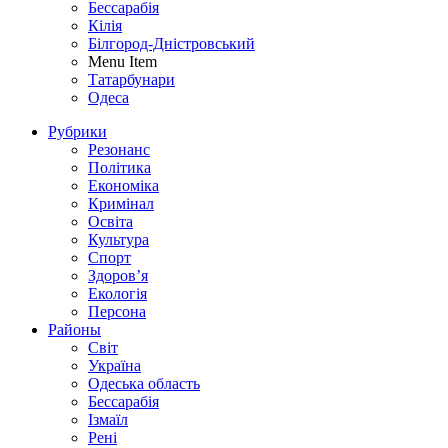
Бессарабія
Кілія
Білгород-Дністровський
Menu Item
Татарбунари
Одеса
Рубрики
Резонанс
Політика
Економіка
Кримінал
Освіта
Культура
Спорт
Здоров’я
Екологія
Персона
Районы
Світ
Україна
Одеська область
Бессарабія
Ізмаїл
Рені