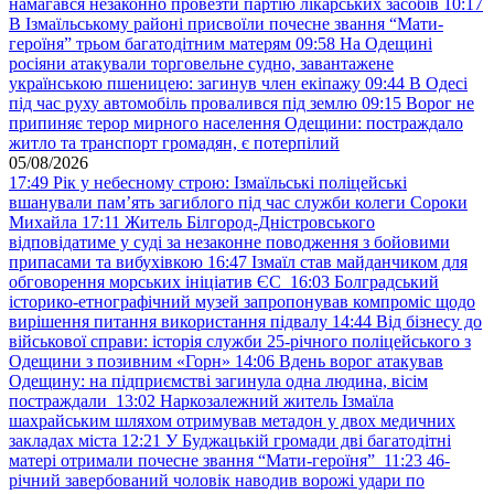
намагався незаконно провезти партію лікарських засобів
10:17
В Ізмаїльському районі присвоїли почесне звання “Мати-
героїня” трьом багатодітним матерям
09:58
На Одещині
росіяни атакували торговельне судно, завантажене
українською пшеницею: загинув член екіпажу
09:44
В Одесі
під час руху автомобіль провалився під землю
09:15
Ворог не
припиняє терор мирного населення Одещини: постраждало
житло та транспорт громадян, є потерпілий
05/08/2026
17:49
Рік у небесному строю: Ізмаїльські поліцейські
вшанували пам’ять загиблого під час служби колеги Сороки
Михайла
17:11
Житель Білгород-Дністровського
відповідатиме у суді за незаконне поводження з бойовими
припасами та вибухівкою
16:47
Ізмаїл став майданчиком для
обговорення морських ініціатив ЄС
16:03
Болградський
історико-етнографічний музей запропонував компроміс щодо
вирішення питання використання підвалу
14:44
Від бізнесу до
військової справи: історія служби 25-річного поліцейського з
Одещини з позивним «Горн»
14:06
Вдень ворог атакував
Одещину: на підприємстві загинула одна людина, вісім
постраждали
13:02
Наркозалежний житель Ізмаїла
шахрайським шляхом отримував метадон у двох медичних
закладах міста
12:21
У Буджацькій громади дві багатодітні
матері отримали почесне звання “Мати-героїня”
11:23
46-
річний завербований чоловік наводив ворожі удари по