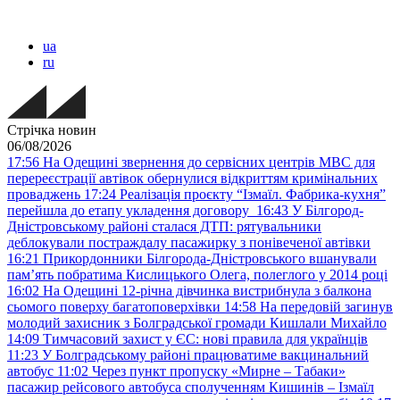
ua
ru
Стрічка новин
06/08/2026
17:56
На Одещині звернення до сервісних центрів МВС для
перереєстрації автівок обернулися відкриттям кримінальних
проваджень
17:24
Реалізація проєкту “Ізмаїл. Фабрика-кухня”
перейшла до етапу укладення договору
16:43
У Білгород-
Дністровському районі сталася ДТП: рятувальники
деблокували постраждалу пасажирку з понівеченої автівки
16:21
Прикордонники Білгорода-Дністровського вшанували
пам’ять побратима Кислицького Олега, полеглого у 2014 році
16:02
На Одещині 12-річна дівчинка вистрибнула з балкона
сьомого поверху багатоповерхівки
14:58
На передовій загинув
молодий захисник з Болградської громади Кишлали Михайло
14:09
Тимчасовий захист у ЄС: нові правила для українців
11:23
У Болградському районі працюватиме вакцинальний
автобус
11:02
Через пункт пропуску «Мирне – Табаки»
пасажир рейсового автобуса сполученням Кишинів – Ізмаїл