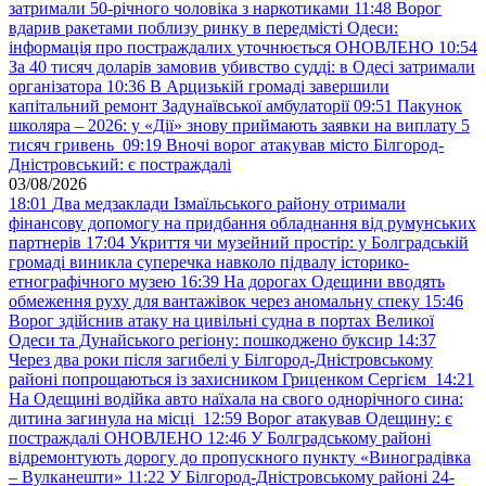
затримали 50-річного чоловіка з наркотиками
11:48
Ворог
вдарив ракетами поблизу ринку в передмісті Одеси:
інформація про постраждалих уточнюється ОНОВЛЕНО
10:54
За 40 тисяч доларів замовив убивство судді: в Одесі затримали
організатора
10:36
В Арцизькій громаді завершили
капітальний ремонт Задунаївської амбулаторії
09:51
Пакунок
школяра – 2026: у «Дії» знову приймають заявки на виплату 5
тисяч гривень
09:19
Вночі ворог атакував місто Білгород-
Дністровський: є постраждалі
03/08/2026
18:01
Два медзаклади Ізмаїльського району отримали
фінансову допомогу на придбання обладнання від румунських
партнерів
17:04
Укриття чи музейний простір: у Болградській
громаді виникла суперечка навколо підвалу історико-
етнографічного музею
16:39
На дорогах Одещини вводять
обмеження руху для вантажівок через аномальну спеку
15:46
Ворог здійснив атаку на цивільні судна в портах Великої
Одеси та Дунайського регіону: пошкоджено буксир
14:37
Через два роки після загибелі у Білгород-Дністровському
районі попрощаються із захисником Гриценком Сергієм
14:21
На Одещині водійка авто наїхала на свого однорічного сина:
дитина загинула на місці
12:59
Ворог атакував Одещину: є
постраждалі ОНОВЛЕНО
12:46
У Болградському районі
відремонтують дорогу до пропускного пункту «Виноградівка
– Вулканешти»
11:22
У Білгород-Дністровському районі 24-