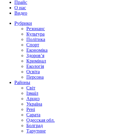
Прайс
О нас
Видео
Рубрики
Резонанс
Культура
Політика
Спорт
Економіка
Здоров’я
Кримінал
Екологія
Освіта
Персона
Районы
Світ
Ізмаїл
Арциз
Україна
Рені
Сарата
Одесская обл.
Болград
Тарутине