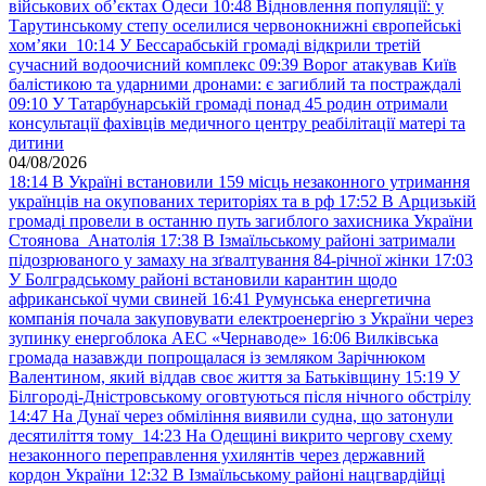
військових обʼєктах Одеси
10:48
Відновлення популяції: у
Тарутинському степу оселилися червонокнижні європейські
хом’яки
10:14
У Бессарабській громаді відкрили третій
сучасний водоочисний комплекс
09:39
Ворог атакував Київ
балістикою та ударними дронами: є загиблий та постраждалі
09:10
У Татарбунарській громаді понад 45 родин отримали
консультації фахівців медичного центру реабілітації матері та
дитини
04/08/2026
18:14
В Україні встановили 159 місць незаконного утримання
українців на окупованих територіях та в рф
17:52
В Арцизькій
громаді провели в останню путь загиблого захисника України
Стоянова Анатолія
17:38
В Ізмаїльському районі затримали
підозрюваного у замаху на зґвалтування 84-річної жінки
17:03
У Болградському районі встановили карантин щодо
африканської чуми свиней
16:41
Румунська енергетична
компанія почала закуповувати електроенергію з України через
зупинку енергоблока АЕС «Чернаводе»
16:06
Вилківська
громада назавжди попрощалася із земляком Зарічнюком
Валентином, який віддав своє життя за Батьківщину
15:19
У
Білгороді-Дністровському оговтуються після нічного обстрілу
14:47
На Дунаї через обміління виявили судна, що затонули
десятиліття тому
14:23
На Одещині викрито чергову схему
незаконного переправлення ухилянтів через державний
кордон України
12:32
В Ізмаїльському районі нацгвардійці