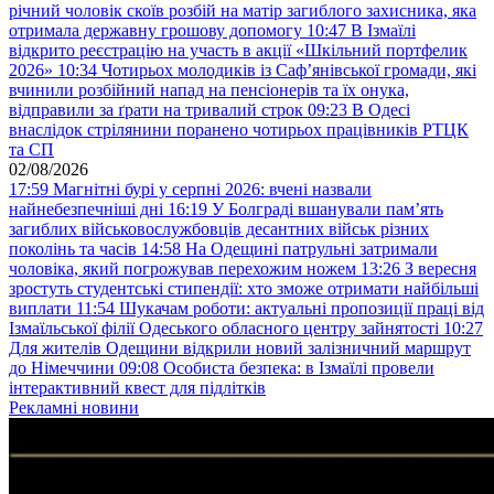
річний чоловік скоїв розбій на матір загиблого захисника, яка
отримала державну грошову допомогу
10:47
В Ізмаїлі
відкрито реєстрацію на участь в акції «Шкільний портфелик
2026»
10:34
Чотирьох молодиків із Саф’янівської громади, які
вчинили розбійний напад на пенсіонерів та їх онука,
відправили за ґрати на тривалий строк
09:23
В Одесі
внаслідок стрілянини поранено чотирьох працівників РТЦК
та СП
02/08/2026
17:59
Магнітні бурі у серпні 2026: вчені назвали
найнебезпечніші дні
16:19
У Болграді вшанували пам’ять
загиблих військовослужбовців десантних військ різних
поколінь та часів
14:58
На Одещині патрульні затримали
чоловіка, який погрожував перехожим ножем
13:26
З вересня
зростуть студентські стипендії: хто зможе отримати найбільші
виплати
11:54
Шукачам роботи: актуальні пропозиції праці від
Ізмаїльської філії Одеського обласного центру зайнятості
10:27
Для жителів Одещини відкрили новий залізничний маршрут
до Німеччини
09:08
Особиста безпека: в Ізмаїлі провели
інтерактивний квест для підлітків
Рекламні новини