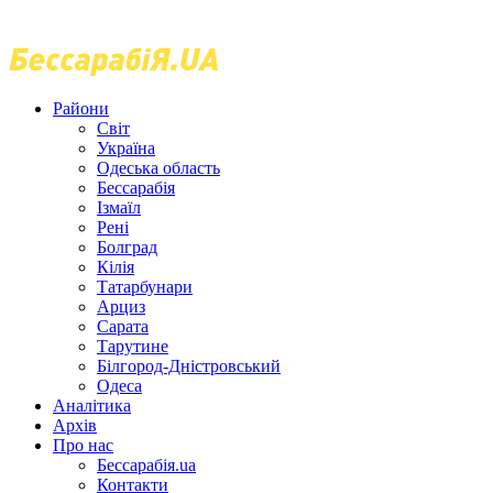
Райони
Світ
Україна
Одеська область
Бессарабія
Ізмаїл
Рені
Болград
Кілія
Татарбунари
Арциз
Сарата
Тарутине
Білгород-Дністровський
Одеса
Аналітика
Архів
Про нас
Бессарабія.ua
Контакти