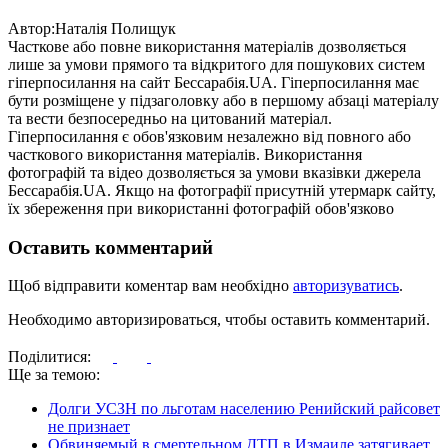
Автор:Наталія Полищук
Часткове або повне використання матеріалів дозволяється
лише за умови прямого та відкритого для пошукових систем
гіперпосилання на сайт Бессарабія.UA. Гіперпосилання має
бути розміщене у підзаголовку або в першому абзаці матеріалу
та вести безпосередньо на цитований матеріал.
Гіперпосилання є обов'язковим незалежно від повного або
часткового використання матеріалів. Використання
фотографій та відео дозволяється за умови вказівки джерела
Бессарабія.UA. Якщо на фотографії присутній утермарк сайту,
їх збереження при використанні фотографій обов'язково
Оставить комментарий
Щоб відправити коментар вам необхідно
авторизуватись
.
Необходимо авторизироваться, чтобы оставить комментарий.
Поділитися:
Ще за темою:
Долги УСЗН по льготам населению Ренийский райсовет
не признает
Обвиняемый в смертельном ДТП в Измаиле затягивает