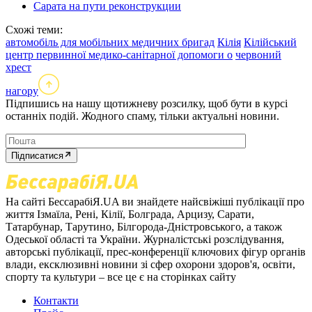
Сарата на пути реконструкции
Схожі теми:
автомобіль для мобільних медичних бригад
Кілія
Кілійський
центр первинної медико-санітарної допомоги о
червоний
хрест
нагору
Підпишись на нашу щотижневу розсилку, щоб бути в курсі
останніх подій. Жодного спаму, тільки актуальні новини.
Підписатися
На сайті БессарабіЯ.UA ви знайдете найсвіжіші публікації про
життя Ізмаїла, Рені, Кілії, Болграда, Арцизу, Сарати,
Татарбунар, Тарутино, Білгорода-Дністровського, а також
Одеської області та України. Журналістські розслідування,
авторські публікації, прес-конференції ключових фігур органів
влади, ексклюзивні новини зі сфер охорони здоров'я, освіти,
спорту та культури – все це є на сторінках сайту
Контакти