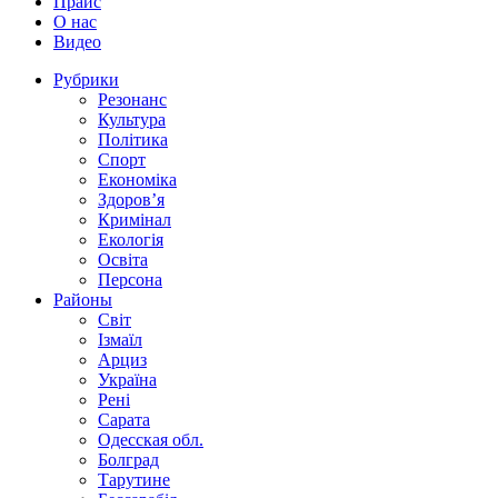
Прайс
О нас
Видео
Рубрики
Резонанс
Культура
Політика
Спорт
Економіка
Здоров’я
Кримінал
Екологія
Освіта
Персона
Районы
Світ
Ізмаїл
Арциз
Україна
Рені
Сарата
Одесская обл.
Болград
Тарутине