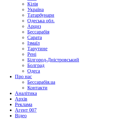
Кілія
Україна
Татарбунари
Одеська обл.
Арциз
Бессарабія
Сарата
Ізмаїл
Тарутине
Рені
Білгород-Дністровський
Болград
Одеса
Про нас
Бессарабія.ua
Контакти
Аналітика
Архів
Реклама
Агент 007
Відео