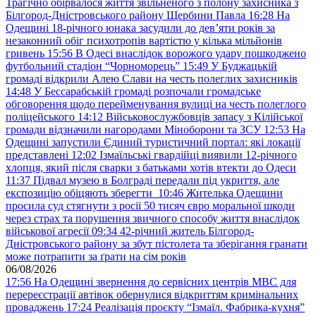
Трагічно обірвалося життя звільненого з полону захисника з
Білгород-Дністровського району Щербини Павла
16:28
На
Одещині 18-річного юнака засудили до дев’яти років за
незаконний обіг психотропів вартістю у кілька мільйонів
гривень
15:56
В Одесі внаслідок ворожого удару пошкоджено
футбольний стадіон “Чорноморець”
15:49
У Буджацькій
громаді відкрили Алею Слави на честь полеглих захисників
14:48
У Бессарабській громаді розпочали громадське
обговорення щодо перейменування вулиці на честь полеглого
поліцейського
14:12
Військовослужбовців запасу з Кілійської
громади відзначили нагородами Міноборони та ЗСУ
12:53
На
Одещині запустили Єдиний туристичний портал: які локації
представлені
12:02
Ізмаїльські гвардійці виявили 12-річного
хлопця, який після сварки з батьками хотів втекти до Одеси
11:37
Підвал музею в Болграді передали під укриття, але
експозицію обіцяють зберегти
10:46
Жителька Одещини
просила суд стягнути з росії 50 тисяч євро моральної шкоди
через страх та порушення звичного способу життя внаслідок
військової агресії
09:34
42-річний житель Білгород-
Дністровського району за збут пістолета та зберігання гранати
може потрапити за ґрати на сім років
06/08/2026
17:56
На Одещині звернення до сервісних центрів МВС для
перереєстрації автівок обернулися відкриттям кримінальних
проваджень
17:24
Реалізація проєкту “Ізмаїл. Фабрика-кухня”