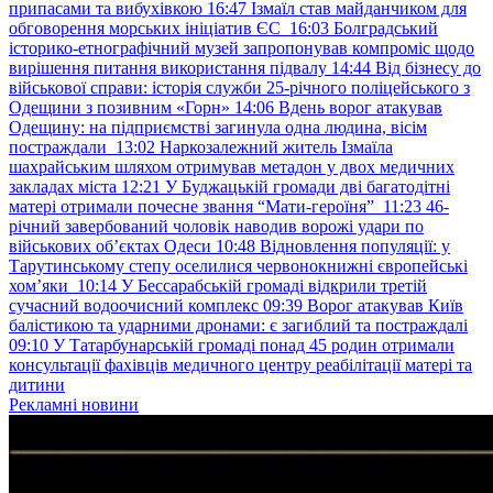
припасами та вибухівкою
16:47
Ізмаїл став майданчиком для
обговорення морських ініціатив ЄС
16:03
Болградський
історико-етнографічний музей запропонував компроміс щодо
вирішення питання використання підвалу
14:44
Від бізнесу до
військової справи: історія служби 25-річного поліцейського з
Одещини з позивним «Горн»
14:06
Вдень ворог атакував
Одещину: на підприємстві загинула одна людина, вісім
постраждали
13:02
Наркозалежний житель Ізмаїла
шахрайським шляхом отримував метадон у двох медичних
закладах міста
12:21
У Буджацькій громади дві багатодітні
матері отримали почесне звання “Мати-героїня”
11:23
46-
річний завербований чоловік наводив ворожі удари по
військових обʼєктах Одеси
10:48
Відновлення популяції: у
Тарутинському степу оселилися червонокнижні європейські
хом’яки
10:14
У Бессарабській громаді відкрили третій
сучасний водоочисний комплекс
09:39
Ворог атакував Київ
балістикою та ударними дронами: є загиблий та постраждалі
09:10
У Татарбунарській громаді понад 45 родин отримали
консультації фахівців медичного центру реабілітації матері та
дитини
Рекламні новини