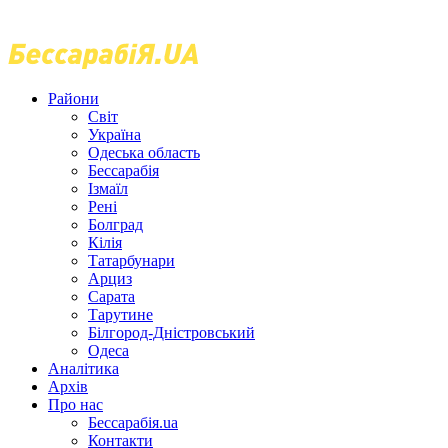
Райони
Світ
Україна
Одеська область
Бессарабія
Ізмаїл
Рені
Болград
Кілія
Татарбунари
Арциз
Сарата
Тарутине
Білгород-Дністровський
Одеса
Аналітика
Архів
Про нас
Бессарабія.ua
Контакти