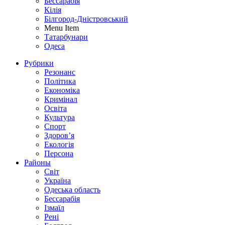
Бессарабія
Кілія
Білгород-Дністровський
Menu Item
Татарбунари
Одеса
Рубрики
Резонанс
Політика
Економіка
Кримінал
Освіта
Культура
Спорт
Здоров’я
Екологія
Персона
Районы
Світ
Україна
Одеська область
Бессарабія
Ізмаїл
Рені