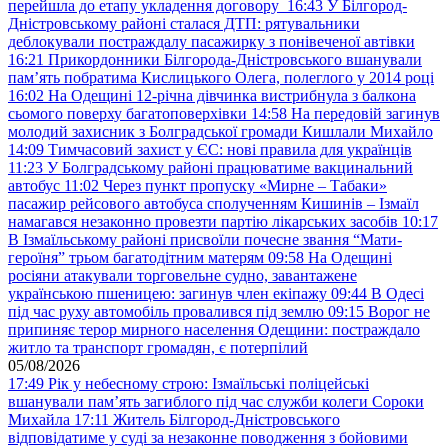
перейшла до етапу укладення договору
16:43
У Білгород-
Дністровському районі сталася ДТП: рятувальники
деблокували постраждалу пасажирку з понівеченої автівки
16:21
Прикордонники Білгорода-Дністровського вшанували
пам’ять побратима Кислицького Олега, полеглого у 2014 році
16:02
На Одещині 12-річна дівчинка вистрибнула з балкона
сьомого поверху багатоповерхівки
14:58
На передовій загинув
молодий захисник з Болградської громади Кишлали Михайло
14:09
Тимчасовий захист у ЄС: нові правила для українців
11:23
У Болградському районі працюватиме вакцинальний
автобус
11:02
Через пункт пропуску «Мирне – Табаки»
пасажир рейсового автобуса сполученням Кишинів – Ізмаїл
намагався незаконно провезти партію лікарських засобів
10:17
В Ізмаїльському районі присвоїли почесне звання “Мати-
героїня” трьом багатодітним матерям
09:58
На Одещині
росіяни атакували торговельне судно, завантажене
українською пшеницею: загинув член екіпажу
09:44
В Одесі
під час руху автомобіль провалився під землю
09:15
Ворог не
припиняє терор мирного населення Одещини: постраждало
житло та транспорт громадян, є потерпілий
05/08/2026
17:49
Рік у небесному строю: Ізмаїльські поліцейські
вшанували пам’ять загиблого під час служби колеги Сороки
Михайла
17:11
Житель Білгород-Дністровського
відповідатиме у суді за незаконне поводження з бойовими