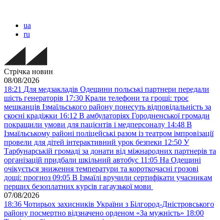
ua
ru
Стрічка новин
08/08/2026
18:21
Для медзакладів Одещини польські партнери передали
шість генераторів
17:30
Крали телефони та гроші: троє
мешканців Ізмаїльського району понесуть відповідальність за
скоєні крадіжки
16:12
В амбулаторіях Городненської громади
покращили умови для пацієнтів і медперсоналу
14:48
В
Ізмаїльському районі поліцейські разом із театром імпровізації
провели для дітей інтерактивний урок безпеки
12:50
У
Тарбунарській громаді за донати від міжнародних партнерів та
організацій придбали шкільний автобус
11:05
На Одещині
очікується зниження температури та короткочасні грозові
дощі: прогноз
09:05
В Ізмаїлі вручили сертифікати учасникам
перших безоплатних курсів гагаузької мови
07/08/2026
18:36
Чотирьох захисників України з Білгород-Дністровського
району посмертно відзначено орденом «За мужність»
18:00