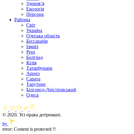
Здоров’я
Екологія
Персона
Районы
Світ
Україна
Одеська область
Бессарабія
Ізмаїл
Рені
Болград
Кілія
Татарбунари
Арциз
Сарата
Тарутине
Білгород-Дністровський
Одеса
© 2020. Усі права дотримані.
by
error:
Content is protected !!