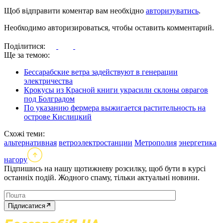
Щоб відправити коментар вам необхідно
авторизуватись
.
Необходимо авторизироваться, чтобы оставить комментарий.
Поділитися:
Ще за темою:
Бессарабские ветра задействуют в генерации
электричества
Крокусы из Красной книги украсили склоны оврагов
под Болградом
По указанию фермера выжигается растительность на
острове Кислицкий
Схожі теми:
альтернативная
ветроэлектростанции
Метрополия
энергетика
нагору
Підпишись на нашу щотижневу розсилку, щоб бути в курсі
останніх подій. Жодного спаму, тільки актуальні новини.
Підписатися