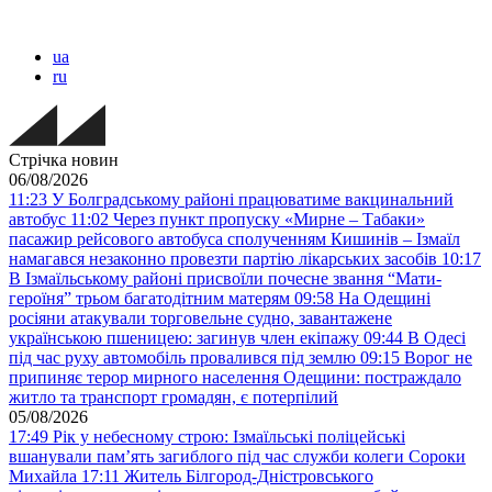
ua
ru
Стрічка новин
06/08/2026
11:23
У Болградському районі працюватиме вакцинальний
автобус
11:02
Через пункт пропуску «Мирне – Табаки»
пасажир рейсового автобуса сполученням Кишинів – Ізмаїл
намагався незаконно провезти партію лікарських засобів
10:17
В Ізмаїльському районі присвоїли почесне звання “Мати-
героїня” трьом багатодітним матерям
09:58
На Одещині
росіяни атакували торговельне судно, завантажене
українською пшеницею: загинув член екіпажу
09:44
В Одесі
під час руху автомобіль провалився під землю
09:15
Ворог не
припиняє терор мирного населення Одещини: постраждало
житло та транспорт громадян, є потерпілий
05/08/2026
17:49
Рік у небесному строю: Ізмаїльські поліцейські
вшанували пам’ять загиблого під час служби колеги Сороки
Михайла
17:11
Житель Білгород-Дністровського