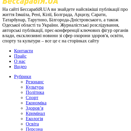
На сайті БессарабіЯ.UA ви знайдете найсвіжіші публікації про
життя Ізмаїла, Рені, Кілії, Болграда, Арцизу, Сарати,
Татарбунар, Тарутино, Білгорода-Дністровського, а також
Одеської області та України. Журналістські розслідування,
авторські публікації, прес-конференції ключових фігур органів
влади, ексклюзивні новини зі сфер охорони здоров'я, освіти,
спорту та культури – все це є на сторінках сайту
Контакти
Прайс
О нас
Видео
Рубрики
Резонанс
Культура
Політика
Спорт
Економіка
Здоров’я
Кримінал
Екологія
Освіта
Персона