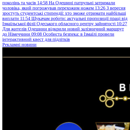
поколінь та часів
14:58
На Одещині патрульні затримали
чоловіка, який погрожував перехожим ножем
13:26
З вересня
зростуть студентські стипендії: хто зможе отримати найбільші
виплати
11:54
Шукачам роботи: актуальні пропозиції праці від
Ізмаїльської філії Одеського обласного центру зайнятості
10:27
Для жителів Одещини відкрили новий залізничний маршрут
до Німеччини
09:08
Особиста безпека: в Ізмаїлі провели
інтерактивний квест для підлітків
Рекламні новини