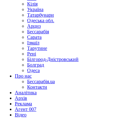
Кілія
Україна
Татарбунари
Одеська обл.
Арциз
Бессарабія
Сарата
Ізмаїл
Тарутине
Рені
Білгород-Дністровський
Болград
Одеса
Про нас
Бессарабія.ua
Контакти
Аналітика
Архів
Реклама
Агент 007
Відео