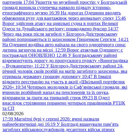
партнерів
17:04
Укриття чи музейний простір: у Болградській
громаді виникла суперечка навколо підвалу історико-
етнографічного музею
16:39
На дорогах Одещини вводять
обмеження руху для вантажівок через аномальну спеку
15:46
Ворог здійснив атаку на цивільні судна в портах Великої
Одеси та Дунайського регіону: пошкоджено буксир
14:37
Через два роки після загибелі у Білгород-Дністровському
районі попрощаються із захисником Гриценком Сергієм
14:21
На Одещині водійка авто наїхала на свого однорічного сина:
дитина загинула на місці
12:59
Ворог атакував Одещину: є
постраждалі ОНОВЛЕНО
12:46
У Болградському районі
відремонтують дорогу до пропускного пункту «Виноградівка
– Вулканешти»
11:22
У Білгород-Дністровському районі 24-
річний чоловік скоїв розбій на матір загиблого захисника, яка
отримала державну грошову допомогу
10:47
В Ізмаїлі
відкрито реєстрацію на участь в акції «Шкільний портфелик
2026»
10:34
Чотирьох молодиків із Саф’янівської громади, які
вчинили розбійний напад на пенсіонерів та їх онука,
відправили за ґрати на тривалий строк
09:23
В Одесі
внаслідок стрілянини поранено чотирьох працівників РТЦК
та СП
02/08/2026
17:59
Магнітні бурі у серпні 2026: вчені назвали
найнебезпечніші дні
16:19
У Болграді вшанували пам’ять
загиблих військовослужбовців десантних військ різних