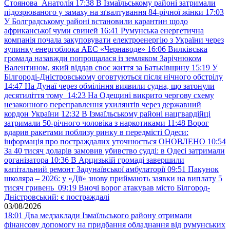
Стоянова Анатолія
17:38
В Ізмаїльському районі затримали
підозрюваного у замаху на зґвалтування 84-річної жінки
17:03
У Болградському районі встановили карантин щодо
африканської чуми свиней
16:41
Румунська енергетична
компанія почала закуповувати електроенергію з України через
зупинку енергоблока АЕС «Чернаводе»
16:06
Вилківська
громада назавжди попрощалася із земляком Зарічнюком
Валентином, який віддав своє життя за Батьківщину
15:19
У
Білгороді-Дністровському оговтуються після нічного обстрілу
14:47
На Дунаї через обміління виявили судна, що затонули
десятиліття тому
14:23
На Одещині викрито чергову схему
незаконного переправлення ухилянтів через державний
кордон України
12:32
В Ізмаїльському районі нацгвардійці
затримали 50-річного чоловіка з наркотиками
11:48
Ворог
вдарив ракетами поблизу ринку в передмісті Одеси:
інформація про постраждалих уточнюється ОНОВЛЕНО
10:54
За 40 тисяч доларів замовив убивство судді: в Одесі затримали
організатора
10:36
В Арцизькій громаді завершили
капітальний ремонт Задунаївської амбулаторії
09:51
Пакунок
школяра – 2026: у «Дії» знову приймають заявки на виплату 5
тисяч гривень
09:19
Вночі ворог атакував місто Білгород-
Дністровський: є постраждалі
03/08/2026
18:01
Два медзаклади Ізмаїльського району отримали
фінансову допомогу на придбання обладнання від румунських