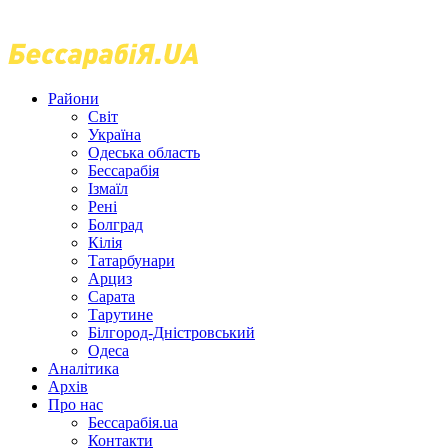
Райони
Світ
Україна
Одеська область
Бессарабія
Ізмаїл
Рені
Болград
Кілія
Татарбунари
Арциз
Сарата
Тарутине
Білгород-Дністровський
Одеса
Аналітика
Архів
Про нас
Бессарабія.ua
Контакти