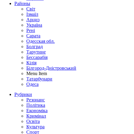
Районы
Світ
Ізмаїл
Арциз
Україна
Рені
Сарата
Одесская обл.
Болград
Тарутине
Бессарабія
Кілія
Білгород-Дністровський
Menu Item
Татарбунари
Одеса
Рубрики
Резонанс
Політика
Економіка
Кримінал
Освіта
Культура
Спорт