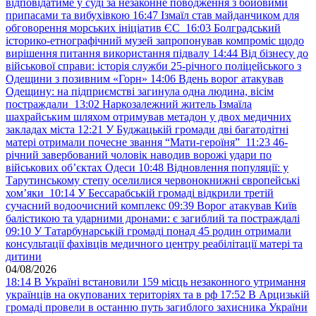
відповідатиме у суді за незаконне поводження з бойовими
припасами та вибухівкою
16:47
Ізмаїл став майданчиком для
обговорення морських ініціатив ЄС
16:03
Болградський
історико-етнографічний музей запропонував компроміс щодо
вирішення питання використання підвалу
14:44
Від бізнесу до
військової справи: історія служби 25-річного поліцейського з
Одещини з позивним «Горн»
14:06
Вдень ворог атакував
Одещину: на підприємстві загинула одна людина, вісім
постраждали
13:02
Наркозалежний житель Ізмаїла
шахрайським шляхом отримував метадон у двох медичних
закладах міста
12:21
У Буджацькій громади дві багатодітні
матері отримали почесне звання “Мати-героїня”
11:23
46-
річний завербований чоловік наводив ворожі удари по
військових обʼєктах Одеси
10:48
Відновлення популяції: у
Тарутинському степу оселилися червонокнижні європейські
хом’яки
10:14
У Бессарабській громаді відкрили третій
сучасний водоочисний комплекс
09:39
Ворог атакував Київ
балістикою та ударними дронами: є загиблий та постраждалі
09:10
У Татарбунарській громаді понад 45 родин отримали
консультації фахівців медичного центру реабілітації матері та
дитини
04/08/2026
18:14
В Україні встановили 159 місць незаконного утримання
українців на окупованих територіях та в рф
17:52
В Арцизькій
громаді провели в останню путь загиблого захисника України