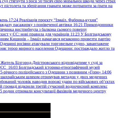
уд стягнути з росії 50 тисяч євро моральної шкоди через страх
т пістолета та зберігання гранати може потрапити за ґрати на
жень
17:24
Реалізація проєкту “Ізмаїл. Фабрика-кухня”
аждалу пасажирку з понівеченої автівки
16:21
Прикордонники
івчинка вистрибнула з балкона сьомого поверху
хист у ЄС: нові правила для українців
11:23
У Болградському
нням Кишинів – Ізмаїл намагався незаконно провезти партію
Одещині росіяни атакували торговельне судно, завантажене
няє терор мирного населення Одещини: постраждало житло та
Житель Білгород-Дністровського відповідатиме у суді за
в ЄС
16:03
Болградський історико-етнографічний музей
и 25-річного поліцейського з Одещини з позивним «Горн»
14:06
а шахрайським шляхом отримував метадон у двох медичних
рбований чоловік наводив ворожі удари по військових обʼєктах
ій громаді відкрили третій сучасний водоочисний комплекс
45 родин отримали консультації фахівців медичного центру