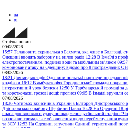
ua
ru
Стрічка новин
09/08/2026
15:57
Талановита скрипалька з Бахмута, яка живе в Болграді, 
Одещині вводять заборону на вилов раків
12:28
В Ізмаїлі з про
електропостачанням, подачею води та мобільним звʼязком
09:57
комбіновану атаку на Одещину: відомо про 8 постраждалих
08/08/2026
18:21
Для медзакладів Одещини польські партнери передали шіс
крадіжки
16:12
В амбулаторіях Городненської громади покращил
інтерактивний урок безпеки
12:50
У Тарбунарській громаді за 
та короткочасні грозові дощі: прогноз
09:05
В Ізмаїлі вручили 
07/08/2026
18:36
Чотирьох захисників України з Білгород-Дністровського 
Дністровського району Щербини Павла
16:28
На Одещині 18-рі
внаслідок ворожого удару пошкоджено футбольний стадіон “Ч
розпочали громадське обговорення щодо перейменування вулиці
та ЗСУ
12:53
На Одещині запустили Єдиний туристичний портал