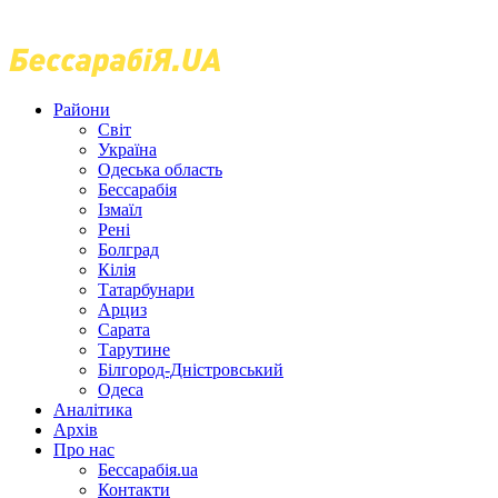
Райони
Світ
Україна
Одеська область
Бессарабія
Ізмаїл
Рені
Болград
Кілія
Татарбунари
Арциз
Сарата
Тарутине
Білгород-Дністровський
Одеса
Аналітика
Архів
Про нас
Бессарабія.ua
Контакти