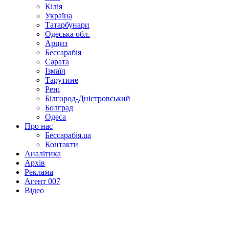
Кілія
Україна
Татарбунари
Одеська обл.
Арциз
Бессарабія
Сарата
Ізмаїл
Тарутине
Рені
Білгород-Дністровський
Болград
Одеса
Про нас
Бессарабія.ua
Контакти
Аналітика
Архів
Реклама
Агент 007
Відео