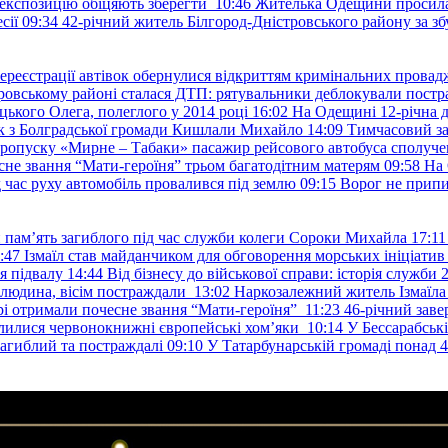
е експозицію обіцяють зберегти
10:46
Жителька Одещини просила с
сії
09:34
42-річний житель Білгород-Дністровського району за збу
ереєстрації автівок обернулися відкриттям кримінальних провад
ровському районі сталася ДТП: рятувальники деблокували постр
ького Олега, полеглого у 2014 році
16:02
На Одещині 12-річна д
к з Болградської громади Кишлали Михайло
14:09
Тимчасовий за
пропуску «Мирне – Табаки» пасажир рейсового автобуса сполуче
есне звання “Мати-героїня” трьом багатодітним матерям
09:58
На 
д час руху автомобіль провалився під землю
09:15
Ворог не припи
и пам’ять загиблого під час служби колеги Сороки Михайла
17:11
:47
Ізмаїл став майданчиком для обговорення морських ініціати
я підвалу
14:44
Від бізнесу до військової справи: історія служб
 людина, вісім постраждали
13:02
Наркозалежний житель Ізмаїл
ері отримали почесне звання “Мати-героїня”
11:23
46-річний заве
елилися червонокнижні європейські хом’яки
10:14
У Бессарабськ
загиблий та постраждалі
09:10
У Татарбунарській громаді понад 