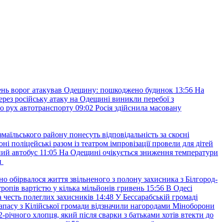
нь ворог атакував Одещину: пошкоджено будинок
13:56
На
ерез російську атаку на Одещині виникли перебої з
о рух автотранспорту
09:02
Росія здійснила масовану
маїльського району понесуть відповідальність за скоєні
ні поліцейські разом із театром імпровізації провели для дітей
ний автобус
11:05
На Одещині очікується зниження температури
и
но обірвалося життя звільненого з полону захисника з Білгород-
ропів вартістю у кілька мільйонів гривень
15:56
В Одесі
 честь полеглих захисників
14:48
У Бессарабській громаді
апасу з Кілійської громади відзначили нагородами Міноборони
2-річного хлопця, який після сварки з батьками хотів втекти до