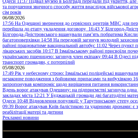
Одеси
11:37
Підвал музею в Болграді передали під укриття, ал
та порушення звичного способу життя внаслідок військової агре
сім років
06/08/2026
17:56
На Одещині звернення до сервісних центрів МВС для пер
перейшла до етапу укладення договору
16:43
У Білгород-Дніст
Білгорода-Дністровського вшанували пам’ять побратима Кислиц
багатоповерхівки
14:58
На передовій загинув молодий захисни
районі працюватиме вакцинальний автобус
11:02
Через пункт 
лікарських засобів
10:17
В Ізмаїльському районі присвоїли поч
українською пшеницею: загинув член екіпажу
09:44
В Одесі пі
транспорт громадян, є потерпілий
05/08/2026
17:49
Рік у небесному строю: Ізмаїльські поліцейські вшанувал
незаконне поводження з бойовими припасами та вибухівкою
16
запропонував компроміс щодо вирішення питання використанн
Вдень ворог атакував Одещину: на підприємстві загинула одна
закладах міста
12:21
У Буджацькій громади дві багатодітні мат
Одеси
10:48
Відновлення популяції: у Тарутинському степу ос
09:39
Ворог атакував Київ балістикою та ударними дронами: є 
реабілітації матері та дитини
Рекламні новини