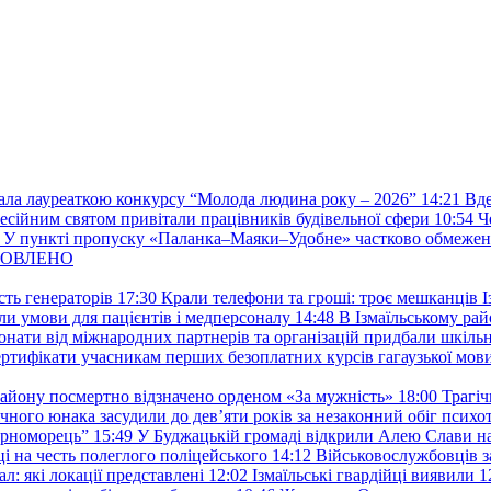
стала лауреаткою конкурсу “Молода людина року – 2026”
14:21
Вде
фесійним святом привітали працівників будівельної сфери
10:54
Ч
У пункті пропуску «Паланка–Маяки–Удобне» частково обмежен
 ОНОВЛЕНО
ть генераторів
17:30
Крали телефони та гроші: троє мешканців Із
и умови для пацієнтів і медперсоналу
14:48
В Ізмаїльському райо
донати від міжнародних партнерів та організацій придбали шкіль
сертифікати учасникам перших безоплатних курсів гагаузької мов
району посмертно відзначено орденом «За мужність»
18:00
Трагіч
чного юнака засудили до дев’яти років за незаконний обіг психот
орноморець”
15:49
У Буджацькій громаді відкрили Алею Слави на
 на честь полеглого поліцейського
14:12
Військовослужбовців з
: які локації представлені
12:02
Ізмаїльські гвардійці виявили 1