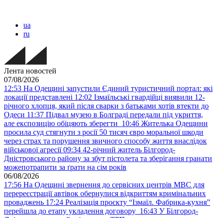
ua
ru
Лента новостей
07/08/2026
12:53
На Одещині запустили Єдиний туристичний портал: які
локації представлені
12:02
Ізмаїльські гвардійці виявили 12-
річного хлопця, який після сварки з батьками хотів втекти до
Одеси
11:37
Підвал музею в Болграді передали під укриття,
але експозицію обіцяють зберегти
10:46
Жителька Одещини
просила суд стягнути з росії 50 тисяч євро моральної шкоди
через страх та порушення звичного способу життя внаслідок
військової агресії
09:34
42-річний житель Білгород-
Дністровського району за збут пістолета та зберігання гранати
можепотрапити за ґрати на сім років
06/08/2026
17:56
На Одещині звернення до сервісних центрів МВС для
перереєстрації автівок обернулися відкриттям кримінальних
проваджень
17:24
Реалізація проєкту “Ізмаїл. Фабрика-кухня”
перейшла до етапу укладення договору
16:43
У Білгород-