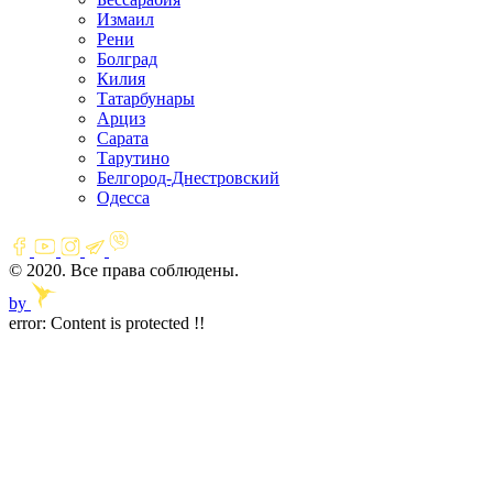
Измаил
Рени
Болград
Килия
Татарбунары
Арциз
Сарата
Тарутино
Белгород-Днестровский
Одесса
© 2020. Все права соблюдены.
by
error:
Content is protected !!