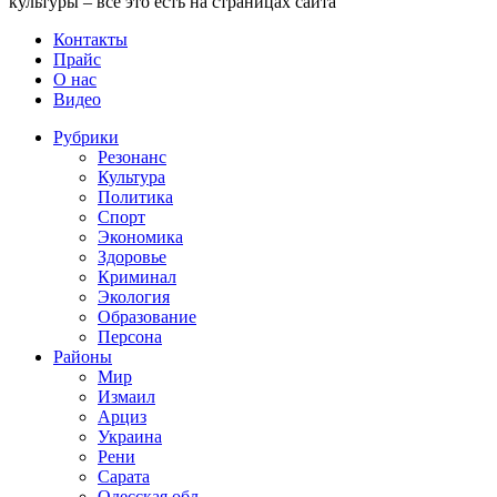
культуры – все это есть на страницах сайта
Контакты
Прайс
О нас
Видео
Рубрики
Резонанс
Культура
Политика
Спорт
Экономика
Здоровье
Криминал
Экология
Образование
Персона
Районы
Мир
Измаил
Арциз
Украина
Рени
Сарата
Одесская обл.