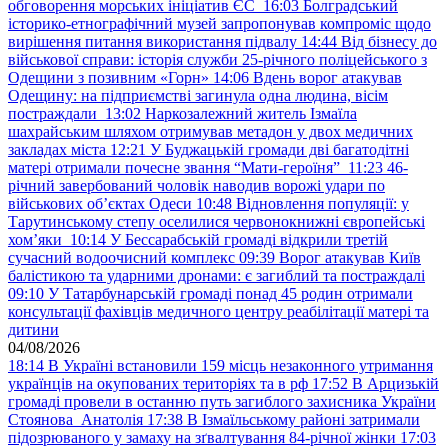
обговорення морських ініціатив ЄС
16:03
Болградський
історико-етнографічний музей запропонував компроміс щодо
вирішення питання використання підвалу
14:44
Від бізнесу до
військової справи: історія служби 25-річного поліцейського з
Одещини з позивним «Горн»
14:06
Вдень ворог атакував
Одещину: на підприємстві загинула одна людина, вісім
постраждали
13:02
Наркозалежний житель Ізмаїла
шахрайським шляхом отримував метадон у двох медичних
закладах міста
12:21
У Буджацькій громади дві багатодітні
матері отримали почесне звання “Мати-героїня”
11:23
46-
річний завербований чоловік наводив ворожі удари по
військових обʼєктах Одеси
10:48
Відновлення популяції: у
Тарутинському степу оселилися червонокнижні європейські
хом’яки
10:14
У Бессарабській громаді відкрили третій
сучасний водоочисний комплекс
09:39
Ворог атакував Київ
балістикою та ударними дронами: є загиблий та постраждалі
09:10
У Татарбунарській громаді понад 45 родин отримали
консультації фахівців медичного центру реабілітації матері та
дитини
04/08/2026
18:14
В Україні встановили 159 місць незаконного утримання
українців на окупованих територіях та в рф
17:52
В Арцизькій
громаді провели в останню путь загиблого захисника України
Стоянова Анатолія
17:38
В Ізмаїльському районі затримали
підозрюваного у замаху на зґвалтування 84-річної жінки
17:03