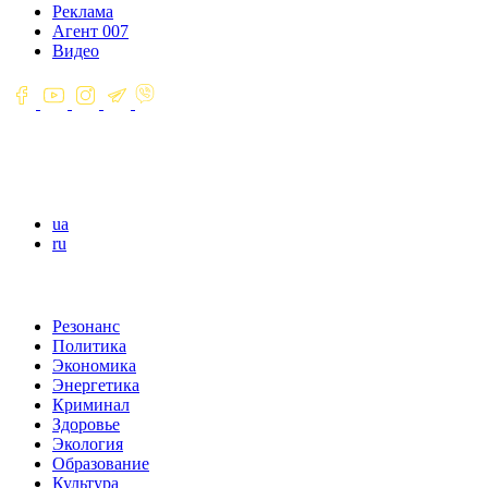
Реклама
Агент 007
Видео
ua
ru
Резонанс
Политика
Экономика
Энергетика
Криминал
Здоровье
Экология
Образование
Культура