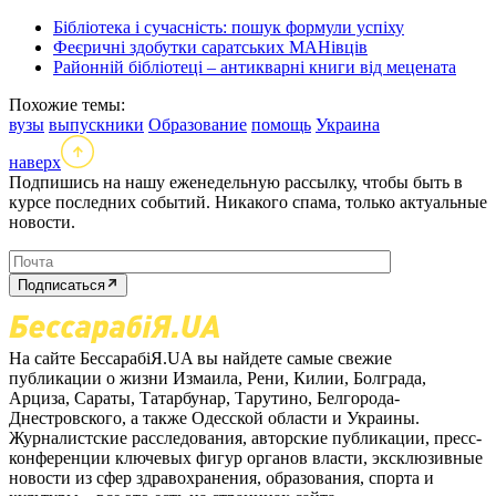
Бібліотека і сучасність: пошук формули успіху
Феєричні здобутки саратських МАНівців
Районній бібліотеці – антикварні книги від мецената
Похожие темы:
вузы
выпускники
Образование
помощь
Украина
наверх
Подпишись на нашу еженедельную рассылку, чтобы быть в
курсе последних событий. Никакого спама, только актуальные
новости.
Подписаться
На сайте БессарабіЯ.UA вы найдете самые свежие
публикации о жизни Измаила, Рени, Килии, Болграда,
Арциза, Сараты, Татарбунар, Тарутино, Белгорода-
Днестровского, а также Одесской области и Украины.
Журналистские расследования, авторские публикации, пресс-
конференции ключевых фигур органов власти, эксклюзивные
новости из сфер здравохранения, образования, спорта и