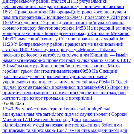
Дністровському районі сталася ДТП: рятувальники
деблокували постраждалу пасажирку з понівеченої автівки
16:21
Прикордонники Білгорода-Дністровського вшанували
пам’ять побратима Кислицького Олега, полеглого у 2014 році
16:02
На Одещині 12-річна дівчинка вистрибнула з балкона
сьомого поверху багатоповерхівки
14:58
На передовій загинув
молодий захисник з Болградської громади Кишлали Михайло
14:09
Тимчасовий захист у ЄС: нові правила для українців
11:23
У Болградському районі працюватиме вакцинальний
автобус
11:02
Через пункт пропуску «Мирне – Табаки»
пасажир рейсового автобуса сполученням Кишинів — Ізмаїл
намагався незаконно провезти партію лікарських засобів
10:17
В Ізмаїльському районі присвоїли почесне звання “Мати-
героїня” трьом багатодітним матерям
09:58
На Одещині
росіяни атакували торговельне судно, завантажене
українською пшеницею: загинув член екіпажу
09:44
В Одесі
під час руху автомобіль провалився під землю
09:15
Ворог не
припиняє терор мирного населення Одещини: постраждало
житло та транспорт громадян, є потерпілий
05/08/2026
17:49
Рік у небесному строю: Ізмаїльські поліцейські
вшанували пам’ять загиблого під час служби колеги Сороки
Михайла
17:11
Житель Білгород-Дністровського
відповідатиме у суді за незаконне поводження з бойовими
припасами та вибухівкою
16:47
Ізмаїл став майданчиком для