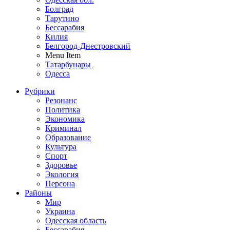
Болград
Тарутино
Бессарабия
Килия
Белгород-Днестровский
Menu Item
Татарбунары
Одесса
Рубрики
Резонанс
Политика
Экономика
Криминал
Образование
Культура
Спорт
Здоровье
Экология
Персона
Районы
Мир
Украина
Одесская область
Бессарабия