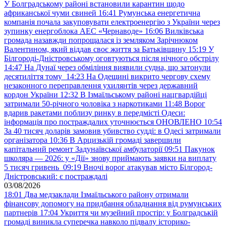
У Болградському районі встановили карантин щодо
африканської чуми свиней
16:41
Румунська енергетична
компанія почала закуповувати електроенергію з України через
зупинку енергоблока АЕС «Чернаводе»
16:06
Вилківська
громада назавжди попрощалася із земляком Зарічнюком
Валентином, який віддав своє життя за Батьківщину
15:19
У
Білгороді-Дністровському оговтуються після нічного обстрілу
14:47
На Дунаї через обміління виявили судна, що затонули
десятиліття тому
14:23
На Одещині викрито чергову схему
незаконного переправлення ухилянтів через державний
кордон України
12:32
В Ізмаїльському районі нацгвардійці
затримали 50-річного чоловіка з наркотиками
11:48
Ворог
вдарив ракетами поблизу ринку в передмісті Одеси:
інформація про постраждалих уточнюється ОНОВЛЕНО
10:54
За 40 тисяч доларів замовив убивство судді: в Одесі затримали
організатора
10:36
В Арцизькій громаді завершили
капітальний ремонт Задунаївської амбулаторії
09:51
Пакунок
школяра — 2026: у «Дії» знову приймають заявки на виплату
5 тисяч гривень
09:19
Вночі ворог атакував місто Білгород-
Дністровський: є постраждалі
03/08/2026
18:01
Два медзаклади Ізмаїльського району отримали
фінансову допомогу на придбання обладнання від румунських
партнерів
17:04
Укриття чи музейний простір: у Болградській
громаді виникла суперечка навколо підвалу історико-