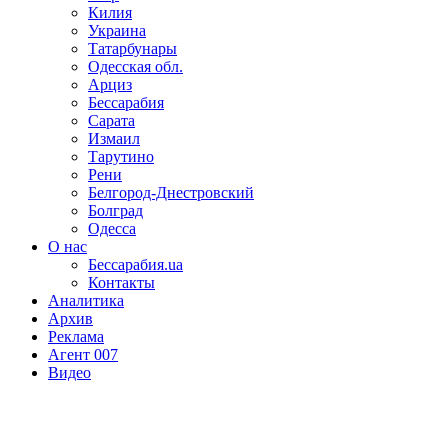
Килия
Украина
Татарбунары
Одесская обл.
Арциз
Бессарабия
Сарата
Измаил
Тарутино
Рени
Белгород-Днестровский
Болград
Одесса
О нас
Бессарабия.ua
Контакты
Аналитика
Архив
Реклама
Агент 007
Видео