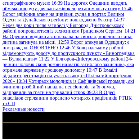
етнографічного музею
16:39
На дорогах Одещини вводять
обмеження руху для вантажівок через аномальну спеку
15:46
Ворог здійснив атаку на цивільні судна в портах Великої
Одеси та Дунайського регіону: пошкоджено буксир
14:37
Через два роки після загибелі у Білгород-Дністровському
районі попрощаються із захисником Гриценком Сергієм
14:21
На Одещині водійка авто наїхала на свого однорічного сина:
дитина загинула на місці
12:59
Ворог атакував Одещину: є
постраждалі ОНОВЛЕНО
12:46
У Болградському районі
відремонтують дорогу до пропускного пункту «Виноградівка
— Вулканешти»
11:22
У Білгород-Дністровському районі 24-
річний чоловік скоїв розбій на матір загиблого захисника, яка
отримала державну грошову допомогу
10:47
В Ізмаїлі
відкрито реєстрацію на участь в акції «Шкільний портфелик
2026»
10:34
Чотирьох молодиків із Саф’янівської громади, які
вчинили розбійний напад на пенсіонерів та їх онука,
відправили за ґрати на тривалий строк
09:23
В Одесі
внаслідок стрілянини поранено чотирьох працівників РТЦК
та СП
Рекламные новости