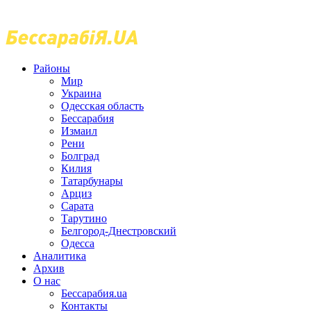
Районы
Мир
Украина
Одесская область
Бессарабия
Измаил
Рени
Болград
Килия
Татарбунары
Арциз
Сарата
Тарутино
Белгород-Днестровский
Одесса
Аналитика
Архив
О нас
Бессарабия.ua
Контакты