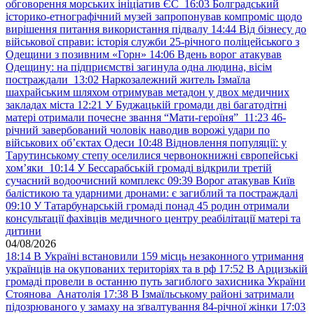
обговорення морських ініціатив ЄС
16:03
Болградський
історико-етнографічний музей запропонував компроміс щодо
вирішення питання використання підвалу
14:44
Від бізнесу до
військової справи: історія служби 25-річного поліцейського з
Одещини з позивним «Горн»
14:06
Вдень ворог атакував
Одещину: на підприємстві загинула одна людина, вісім
постраждали
13:02
Наркозалежний житель Ізмаїла
шахрайським шляхом отримував метадон у двох медичних
закладах міста
12:21
У Буджацькій громади дві багатодітні
матері отримали почесне звання “Мати-героїня”
11:23
46-
річний завербований чоловік наводив ворожі удари по
військових обʼєктах Одеси
10:48
Відновлення популяції: у
Тарутинському степу оселилися червонокнижні європейські
хом’яки
10:14
У Бессарабській громаді відкрили третій
сучасний водоочисний комплекс
09:39
Ворог атакував Київ
балістикою та ударними дронами: є загиблий та постраждалі
09:10
У Татарбунарській громаді понад 45 родин отримали
консультації фахівців медичного центру реабілітації матері та
дитини
04/08/2026
18:14
В Україні встановили 159 місць незаконного утримання
українців на окупованих територіях та в рф
17:52
В Арцизькій
громаді провели в останню путь загиблого захисника України
Стоянова Анатолія
17:38
В Ізмаїльському районі затримали
підозрюваного у замаху на зґвалтування 84-річної жінки
17:03