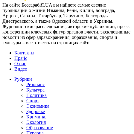
На сайте БессарабіЯ.UA вы найдете самые свежие
публикации о жизни Измаила, Рени, Килии, Болграда,
Арциза, Сараты, Татарбунар, Тарутино, Белгорода-
Днестровского, а также Одесской области и Украины.
Журналистские расследования, авторские публикации, пресс-
конференции ключевых фигур органов власти, эксклюзивные
новости из сфер здравохранения, образования, спорта и
культуры – все это есть на страницах сайта
Контакты
Прайс
О нас
Видео
Рубрики
Резонанс
Культура
Политика
Спорт
Экономика
Здоровье
Криминал
Экология
Образование
Персона