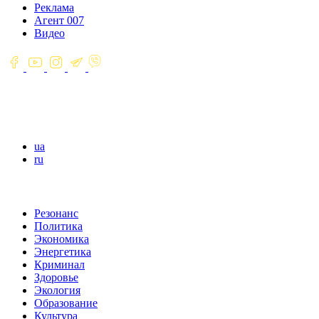
Реклама
Агент 007
Видео
ua
ru
Резонанс
Политика
Экономика
Энергетика
Криминал
Здоровье
Экология
Образование
Культура