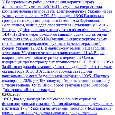
У Болградському районі встановили карантин щодо
африканської чуми свиней
16:41
Румунська енергетична
компанія почала закуповувати електроенергію з України через
зупинку енергоблока АЕС «Чернаводе»
16:06
Вилківська
громада назавжди попрощалася із земляком Зарічнюком
Валентином, який віддав своє життя за Батьківщину
15:19
У
Білгороді-Дністровському оговтуються після нічного обстрілу
14:47
На Дунаї через обміління виявили судна, що затонули
десятиліття тому
14:23
На Одещині викрито чергову схему
незаконного переправлення ухилянтів через державний
кордон України
12:32
В Ізмаїльському районі нацгвардійці
затримали 50-річного чоловіка з наркотиками
11:48
Ворог
вдарив ракетами поблизу ринку в передмісті Одеси:
інформація про постраждалих уточнюється ОНОВЛЕНО
10:54
За 40 тисяч доларів замовив убивство судді: в Одесі затримали
організатора
10:36
В Арцизькій громаді завершили
капітальний ремонт Задунаївської амбулаторії
09:51
Пакунок
школяра — 2026: у «Дії» знову приймають заявки на виплату
5 тисяч гривень
09:19
Вночі ворог атакував місто Білгород-
Дністровський: є постраждалі
03/08/2026
18:01
Два медзаклади Ізмаїльського району отримали
фінансову допомогу на придбання обладнання від румунських
партнерів
17:04
Укриття чи музейний простір: у Болградській
громаді виникла суперечка навколо підвалу історико-