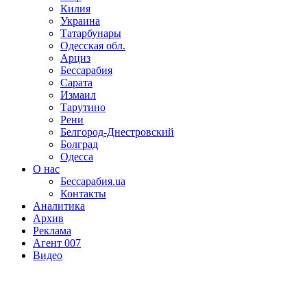
Килия
Украина
Татарбунары
Одесская обл.
Арциз
Бессарабия
Сарата
Измаил
Тарутино
Рени
Белгород-Днестровский
Болград
Одесса
О нас
Бессарабия.ua
Контакты
Аналитика
Архив
Реклама
Агент 007
Видео