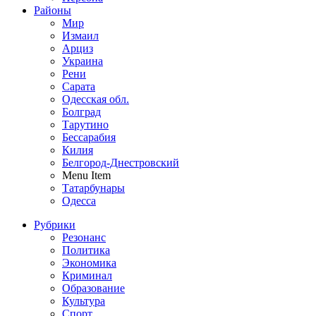
Районы
Мир
Измаил
Арциз
Украина
Рени
Сарата
Одесская обл.
Болград
Тарутино
Бессарабия
Килия
Белгород-Днестровский
Menu Item
Татарбунары
Одесса
Рубрики
Резонанс
Политика
Экономика
Криминал
Образование
Культура
Спорт