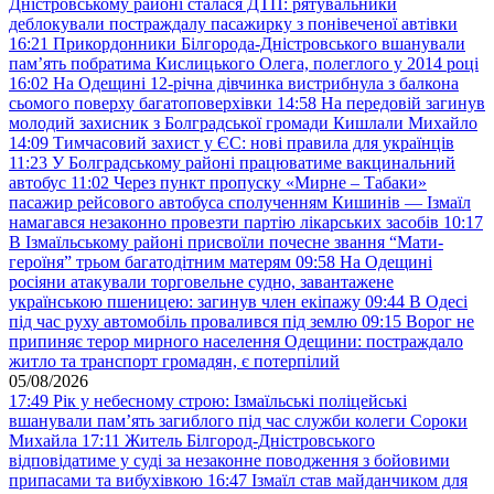
Дністровському районі сталася ДТП: рятувальники
деблокували постраждалу пасажирку з понівеченої автівки
16:21
Прикордонники Білгорода-Дністровського вшанували
пам’ять побратима Кислицького Олега, полеглого у 2014 році
16:02
На Одещині 12-річна дівчинка вистрибнула з балкона
сьомого поверху багатоповерхівки
14:58
На передовій загинув
молодий захисник з Болградської громади Кишлали Михайло
14:09
Тимчасовий захист у ЄС: нові правила для українців
11:23
У Болградському районі працюватиме вакцинальний
автобус
11:02
Через пункт пропуску «Мирне – Табаки»
пасажир рейсового автобуса сполученням Кишинів — Ізмаїл
намагався незаконно провезти партію лікарських засобів
10:17
В Ізмаїльському районі присвоїли почесне звання “Мати-
героїня” трьом багатодітним матерям
09:58
На Одещині
росіяни атакували торговельне судно, завантажене
українською пшеницею: загинув член екіпажу
09:44
В Одесі
під час руху автомобіль провалився під землю
09:15
Ворог не
припиняє терор мирного населення Одещини: постраждало
житло та транспорт громадян, є потерпілий
05/08/2026
17:49
Рік у небесному строю: Ізмаїльські поліцейські
вшанували пам’ять загиблого під час служби колеги Сороки
Михайла
17:11
Житель Білгород-Дністровського
відповідатиме у суді за незаконне поводження з бойовими
припасами та вибухівкою
16:47
Ізмаїл став майданчиком для