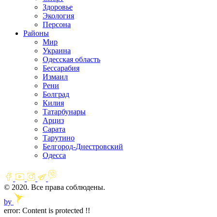
Здоровье
Экология
Персона
Районы
Мир
Украина
Одесская область
Бессарабия
Измаил
Рени
Болград
Килия
Татарбунары
Арциз
Сарата
Тарутино
Белгород-Днестровский
Одесса
© 2020. Все права соблюдены.
by
error:
Content is protected !!