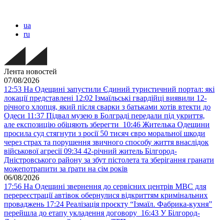
ua
ru
Лента новостей
07/08/2026
12:53
На Одещині запустили Єдиний туристичний портал: які
локації представлені
12:02
Ізмаїльські гвардійці виявили 12-
річного хлопця, який після сварки з батьками хотів втекти до
Одеси
11:37
Підвал музею в Болграді передали під укриття,
але експозицію обіцяють зберегти
10:46
Жителька Одещини
просила суд стягнути з росії 50 тисяч євро моральної шкоди
через страх та порушення звичного способу життя внаслідок
військової агресії
09:34
42-річний житель Білгород-
Дністровського району за збут пістолета та зберігання гранати
можепотрапити за ґрати на сім років
06/08/2026
17:56
На Одещині звернення до сервісних центрів МВС для
перереєстрації автівок обернулися відкриттям кримінальних
проваджень
17:24
Реалізація проєкту “Ізмаїл. Фабрика-кухня”
перейшла до етапу укладення договору
16:43
У Білгород-