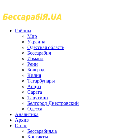
Районы
Мир
Украина
Одесская область
Бессарабия
Измаил
Рени
Болград
Килия
Татарбунары
Арциз
Сарата
Тарутино
Белгород-Днестровский
Одесса
Аналитика
Архив
О нас
Бессарабия.ua
Контакты