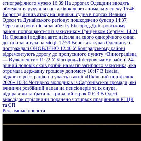
етнографічного музею
16:39
На дорогах Одещини вводять
обмеження руху для вантажівок через аномальну спеку
15:46
Ворог здійснив атаку на цивільні судна в портах Великої
Одеси та Дунайського регіону: пошкоджено буксир
14:37
Через два роки після загибелі у Білгород-Дністровському
районі попрощаються із захисником Гриценком Сергієм
14:21
На Одещині водійка авто наїхала на свого однорічного сина:
дитина загинула на місці
12:59
Ворог атакував Одещину: є
постраждалі ОНОВЛЕНО
12:46
У Болградському районі
відремонтують дорогу до пропускного пункту «Виноградівка
— Вулканешти»
11:22
У Білгород-Дністровському районі 24-
річний чоловік скоїв розбій на матір загиблого захисника, яка
отримала державну грошову допомогу
10:47
В Ізмаїлі
відкрито реєстрацію на участь в акції «Шкільний портфелик
2026»
10:34
Чотирьох молодиків із Саф’янівської громади, які
вчинили розбійний напад на пенсіонерів та їх онука,
відправили за ґрати на тривалий строк
09:23
В Одесі
внаслідок стрілянини поранено чотирьох працівників РТЦК
та СП
Рекламные новости