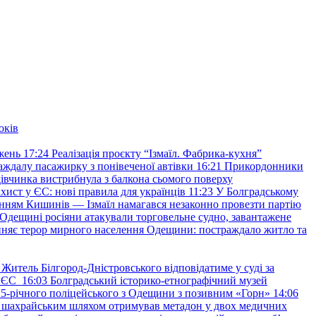
оків
жень
17:24
Реалізація проєкту “Ізмаїл. Фабрика-кухня”
аждалу пасажирку з понівеченої автівки
16:21
Прикордонники
івчинка вистрибнула з балкона сьомого поверху
хист у ЄС: нові правила для українців
11:23
У Болградському
нням Кишинів — Ізмаїл намагався незаконно провезти партію
Одещині росіяни атакували торговельне судно, завантажене
няє терор мирного населення Одещини: постраждало житло та
Житель Білгород-Дністровського відповідатиме у суді за
в ЄС
16:03
Болградський історико-етнографічний музей
и 25-річного поліцейського з Одещини з позивним «Горн»
14:06
а шахрайським шляхом отримував метадон у двох медичних