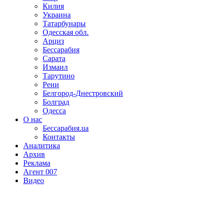
Килия
Украина
Татарбунары
Одесская обл.
Арциз
Бессарабия
Сарата
Измаил
Тарутино
Рени
Белгород-Днестровский
Болград
Одесса
О нас
Бессарабия.ua
Контакты
Аналитика
Архив
Реклама
Агент 007
Видео