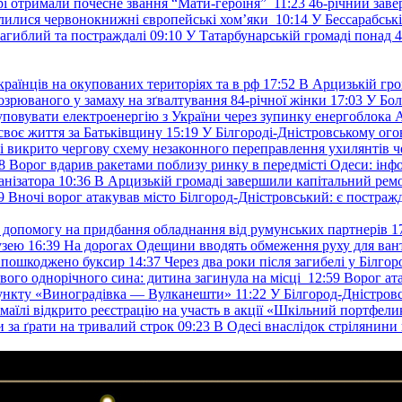
ері отримали почесне звання “Мати-героїня”
11:23
46-річний заве
елилися червонокнижні європейські хом’яки
10:14
У Бессарабськ
загиблий та постраждалі
09:10
У Татарбунарській громаді понад 
раїнців на окупованих територіях та в рф
17:52
В Арцизькій гро
озрюваного у замаху на зґвалтування 84-річної жінки
17:03
У Бол
уповувати електроенергію з України через зупинку енергоблока
своє життя за Батьківщину
15:19
У Білгороді-Дністровському ого
 викрито чергову схему незаконного переправлення ухилянтів ч
8
Ворог вдарив ракетами поблизу ринку в передмісті Одеси: 
анізатора
10:36
В Арцизькій громаді завершили капітальний ремон
9
Вночі ворог атакував місто Білгород-Дністровський: є постраж
у допомогу на придбання обладнання від румунських партнерів
1
узею
16:39
На дорогах Одещини вводять обмеження руху для вант
: пошкоджено буксир
14:37
Через два роки після загибелі у Білг
свого однорічного сина: дитина загинула на місці
12:59
Ворог ат
пункту «Виноградівка — Вулканешти»
11:22
У Білгород-Дністровс
змаїлі відкрито реєстрацію на участь в акції «Шкільний портфели
и за ґрати на тривалий строк
09:23
В Одесі внаслідок стрілянин