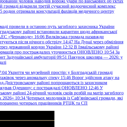
рбований чоловік наводив ворожі удари по військових обʼєктах
ій громаді відкрили третій сучасний водоочисний комплекс
45 родин отримали консультації фахівців медичного центру
маді провели в останню путь загиблого захисника України
градському районі встановили карантин щодо африканської
 АЕС «Чернаводе»
16:06
Вилківська громада назавжди
втуються після нічного обстрілу
14:47
На Дунаї через обміління
ерез державний кордон України
12:32
В Ізмаїльському районі
інформація про постраждалих уточнюється ОНОВЛЕНО
10:54
За
т Задунаївської амбулаторії
09:51
Пакунок школяра — 2026: у
далі
7:04
Укриття чи музейний простір: у Болградській громаді
ажівок через аномальну спеку
15:46
Ворог здійснив атаку на
ород-Дністровському районі попрощаються із захисником
акував Одещину: є постраждалі ОНОВЛЕНО
12:46
У
ькому районі 24-річний чоловік скоїв розбій на матір загиблого
к 2026»
10:34
Чотирьох молодиків із Саф’янівської громади, які
и поранено чотирьох працівників РТЦК та СП