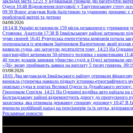
закладах міста
12:21
У Буджацькій громади дві багатодітні мат
Одеси
10:48
Відновлення популяції: у Тарутинському степу ос
09:39
Ворог атакував Київ балістикою та ударними дронами: є 
реабілітації матері та дитини
04/08/2026
18:14
В Україні встановили 159 місць незаконного утримання ук
Стоянова Анатолія
17:38
В Ізмаїльському районі затримали під
чуми свиней
16:41
Румунська енергетична компанія почала зак
попрощалася із земляком Зарічнюком Валентином, який віддав 
виявили судна, що затонули десятиліття тому
14:23
На Одещині
нацгвардійці затримали 50-річного чоловіка з наркотиками
11:4
40 тисяч доларів замовив убивство судді: в Одесі затримали орг
«Дії» знову приймають заявки на виплату 5 тисяч гривень
09:1
03/08/2026
18:01
Два медзаклади Ізмаїльського району отримали фінансов
виникла суперечка навколо підвалу історико-етнографічного м
цивільні судна в портах Великої Одеси та Дунайського регіону
Гриценком Сергієм
14:21
На Одещині водійка авто наїхала на 
Болградському районі відремонтують дорогу до пропускного 
захисника, яка отримала державну грошову допомогу
10:47
В І
вчинили розбійний напад на пенсіонерів та їх онука, відправил
Рекламные новости