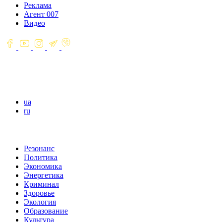
Реклама
Агент 007
Видео
ua
ru
Резонанс
Политика
Экономика
Энергетика
Криминал
Здоровье
Экология
Образование
Культура