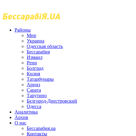
Районы
Мир
Украина
Одесская область
Бессарабия
Измаил
Рени
Болград
Килия
Татарбунары
Арциз
Сарата
Тарутино
Белгород-Днестровский
Одесса
Аналитика
Архив
О нас
Бессарабия.ua
Контакты