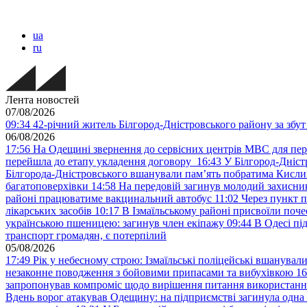
ua
ru
Лента новостей
07/08/2026
09:34
42-річний житель Білгород-Дністровського району за збут 
06/08/2026
17:56
На Одещині звернення до сервісних центрів МВС для пер
перейшла до етапу укладення договору
16:43
У Білгород-Дніст
Білгорода-Дністровського вшанували пам’ять побратима Кислиц
багатоповерхівки
14:58
На передовій загинув молодий захисни
районі працюватиме вакцинальний автобус
11:02
Через пункт 
лікарських засобів
10:17
В Ізмаїльському районі присвоїли поч
українською пшеницею: загинув член екіпажу
09:44
В Одесі пі
транспорт громадян, є потерпілий
05/08/2026
17:49
Рік у небесному строю: Ізмаїльські поліцейські вшанувал
незаконне поводження з бойовими припасами та вибухівкою
16
запропонував компроміс щодо вирішення питання використанн
Вдень ворог атакував Одещину: на підприємстві загинула одна