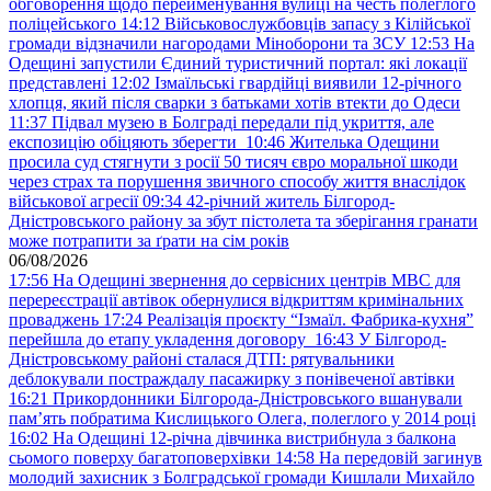
обговорення щодо перейменування вулиці на честь полеглого
поліцейського
14:12
Військовослужбовців запасу з Кілійської
громади відзначили нагородами Міноборони та ЗСУ
12:53
На
Одещині запустили Єдиний туристичний портал: які локації
представлені
12:02
Ізмаїльські гвардійці виявили 12-річного
хлопця, який після сварки з батьками хотів втекти до Одеси
11:37
Підвал музею в Болграді передали під укриття, але
експозицію обіцяють зберегти
10:46
Жителька Одещини
просила суд стягнути з росії 50 тисяч євро моральної шкоди
через страх та порушення звичного способу життя внаслідок
військової агресії
09:34
42-річний житель Білгород-
Дністровського району за збут пістолета та зберігання гранати
може потрапити за ґрати на сім років
06/08/2026
17:56
На Одещині звернення до сервісних центрів МВС для
перереєстрації автівок обернулися відкриттям кримінальних
проваджень
17:24
Реалізація проєкту “Ізмаїл. Фабрика-кухня”
перейшла до етапу укладення договору
16:43
У Білгород-
Дністровському районі сталася ДТП: рятувальники
деблокували постраждалу пасажирку з понівеченої автівки
16:21
Прикордонники Білгорода-Дністровського вшанували
пам’ять побратима Кислицького Олега, полеглого у 2014 році
16:02
На Одещині 12-річна дівчинка вистрибнула з балкона
сьомого поверху багатоповерхівки
14:58
На передовій загинув
молодий захисник з Болградської громади Кишлали Михайло