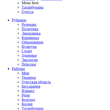
Menu Item
Татарбунары
Одесса
Рубрики
Резонанс
Политика
Экономика
Криминал
Образование
Культура
Спорт
Здоровье
Экология
Персона
Районы
Мир
Украина
Одесская область
Бессарабия
Измаил
Рени
Болград
Килия
Татарбунары