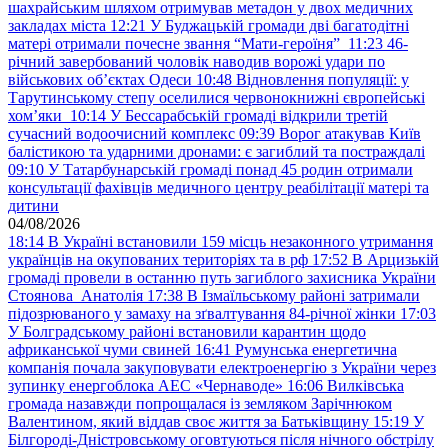
шахрайським шляхом отримував метадон у двох медичних
закладах міста
12:21
У Буджацькій громади дві багатодітні
матері отримали почесне звання “Мати-героїня”
11:23
46-
річний завербований чоловік наводив ворожі удари по
військових обʼєктах Одеси
10:48
Відновлення популяції: у
Тарутинському степу оселилися червонокнижні європейські
хом’яки
10:14
У Бессарабській громаді відкрили третій
сучасний водоочисний комплекс
09:39
Ворог атакував Київ
балістикою та ударними дронами: є загиблий та постраждалі
09:10
У Татарбунарській громаді понад 45 родин отримали
консультації фахівців медичного центру реабілітації матері та
дитини
04/08/2026
18:14
В Україні встановили 159 місць незаконного утримання
українців на окупованих територіях та в рф
17:52
В Арцизькій
громаді провели в останню путь загиблого захисника України
Стоянова Анатолія
17:38
В Ізмаїльському районі затримали
підозрюваного у замаху на зґвалтування 84-річної жінки
17:03
У Болградському районі встановили карантин щодо
африканської чуми свиней
16:41
Румунська енергетична
компанія почала закуповувати електроенергію з України через
зупинку енергоблока АЕС «Чернаводе»
16:06
Вилківська
громада назавжди попрощалася із земляком Зарічнюком
Валентином, який віддав своє життя за Батьківщину
15:19
У
Білгороді-Дністровському оговтуються після нічного обстрілу