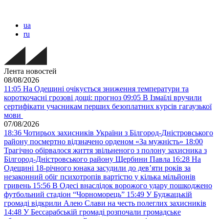
ua
ru
Лента новостей
08/08/2026
11:05
На Одещині очікується зниження температури та
короткочасні грозові дощі: прогноз
09:05
В Ізмаїлі вручили
сертифікати учасникам перших безоплатних курсів гагаузької
мови
07/08/2026
18:36
Чотирьох захисників України з Білгород-Дністровського
району посмертно відзначено орденом «За мужність»
18:00
Трагічно обірвалося життя звільненого з полону захисника з
Білгород-Дністровського району Щербини Павла
16:28
На
Одещині 18-річного юнака засудили до дев’яти років за
незаконний обіг психотропів вартістю у кілька мільйонів
гривень
15:56
В Одесі внаслідок ворожого удару пошкоджено
футбольний стадіон “Чорноморець”
15:49
У Буджацькій
громаді відкрили Алею Слави на честь полеглих захисників
14:48
У Бессарабській громаді розпочали громадське