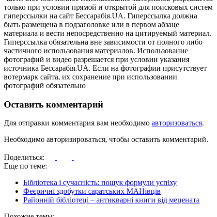
только при условии прямой и открытой для поисковых систем
гиперссылки на сайт Бессарабія.UA. Гиперссылка должна
быть размещена в подзаголовке или в первом абзаце
материала и вести непосредственно на цитируемый материал.
Гиперссылка обязательна вне зависимости от полного либо
частичного использования материалов. Использование
фотографий и видео разрешается при условии указания
источника Бессарабія.UA. Если на фотографии присутствует
вотермарк сайта, их сохранение при использовании
фотографий обязательно
Оставить комментарий
Для отправки комментария вам необходимо
авторизоваться
.
Необходимо авторизироваться, чтобы оставить комментарий.
Поделиться:
Еще по теме:
Бібліотека і сучасність: пошук формули успіху
Феєричні здобутки саратських МАНівців
Районній бібліотеці – антикварні книги від мецената
Похожие темы: