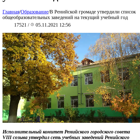
Главная
/
Образование
/
В Ренийской громаде утвердили список
общеобразовательных заведений на текущий учебный год
17521
/
05.11.2021 12:56
Исполнительный комитет Ренийского городского совета
VIII созыва утвердил сеть учебных заведений Ренийского