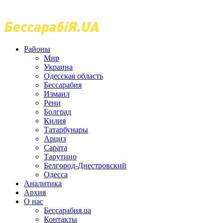
Районы
Мир
Украина
Одесская область
Бессарабия
Измаил
Рени
Болград
Килия
Татарбунары
Арциз
Сарата
Тарутино
Белгород-Днестровский
Одесса
Аналитика
Архив
О нас
Бессарабия.ua
Контакты