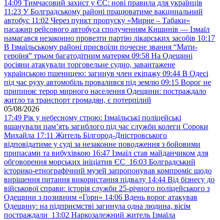
14:09
Тимчасовий захист у ЄС: нові правила для українців
11:23
У Болградському районі працюватиме вакцинальний
автобус
11:02
Через пункт пропуску «Мирне – Табаки»
пасажир рейсового автобуса сполученням Кишинів — Ізмаїл
намагався незаконно провезти партію лікарських засобів
10:17
В Ізмаїльському районі присвоїли почесне звання “Мати-
героїня” трьом багатодітним матерям
09:58
На Одещині
росіяни атакували торговельне судно, завантажене
українською пшеницею: загинув член екіпажу
09:44
В Одесі
під час руху автомобіль провалився під землю
09:15
Ворог не
припиняє терор мирного населення Одещини: постраждало
житло та транспорт громадян, є потерпілий
05/08/2026
17:49
Рік у небесному строю: Ізмаїльські поліцейські
вшанували пам’ять загиблого під час служби колеги Сороки
Михайла
17:11
Житель Білгород-Дністровського
відповідатиме у суді за незаконне поводження з бойовими
припасами та вибухівкою
16:47
Ізмаїл став майданчиком для
обговорення морських ініціатив ЄС
16:03
Болградський
історико-етнографічний музей запропонував компроміс щодо
вирішення питання використання підвалу
14:44
Від бізнесу до
військової справи: історія служби 25-річного поліцейського з
Одещини з позивним «Горн»
14:06
Вдень ворог атакував
Одещину: на підприємстві загинула одна людина, вісім
постраждали
13:02
Наркозалежний житель Ізмаїла