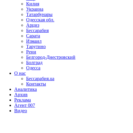
Килия
Украина
Татарбунары
Одесская обл.
Арциз
Бессарабия
Сарата
Измаил
Тарутино
Рени
Белгород-Днестровский
Болград
Одесса
О нас
Бессарабия.ua
Контакты
Аналитика
Архив
Реклама
Агент 007
Видео