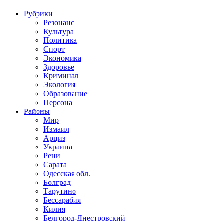
Рубрики
Резонанс
Культура
Политика
Спорт
Экономика
Здоровье
Криминал
Экология
Образование
Персона
Районы
Мир
Измаил
Арциз
Украина
Рени
Сарата
Одесская обл.
Болград
Тарутино
Бессарабия
Килия
Белгород-Днестровский