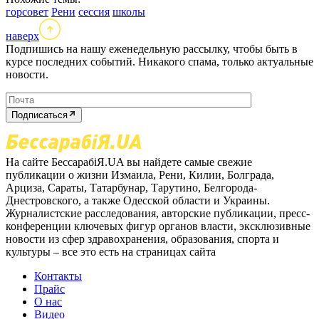
горсовет
Рени
сессия
школы
наверх
Подпишись на нашу еженедельную рассылку, чтобы быть в
курсе последних событий. Никакого спама, только актуальные
новости.
Подписаться
На сайте БессарабіЯ.UA вы найдете самые свежие
публикации о жизни Измаила, Рени, Килии, Болграда,
Арциза, Сараты, Татарбунар, Тарутино, Белгорода-
Днестровского, а также Одесской области и Украины.
Журналистские расследования, авторские публикации, пресс-
конференции ключевых фигур органов власти, эксклюзивные
новости из сфер здравохранения, образования, спорта и
культуры – все это есть на страницах сайта
Контакты
Прайс
О нас
Видео