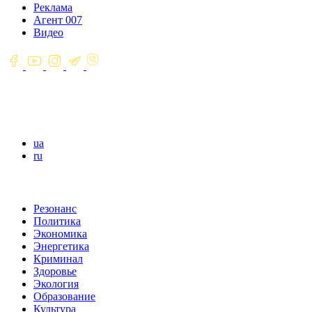
Реклама
Агент 007
Видео
ua
ru
Резонанс
Политика
Экономика
Энергетика
Криминал
Здоровье
Экология
Образование
Культура