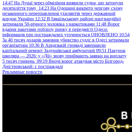
14:47
На Дунаї через обміління виявили судна, що затонули
десятиліття тому
14:23
На Одещині викрито чергову схему
незаконного переправлення ухилянтів через державний
кордон України
12:32
В Ізмаїльському районі нацгвардійці
затримали 50-річного чоловіка з наркотиками
11:48
Ворог
вдарив ракетами поблизу ринку в передмісті Одеси:
інформація про постраждалих уточнюється ОНОВЛЕНО
10:54
За 40 тисяч доларів замовив убивство судді: в Одесі затримали
організатора
10:36
В Арцизькій громаді завершили
капітальний ремонт Задунаївської амбулаторії
09:51
Пакунок
школяра — 2026: у «Дії» знову приймають заявки на виплату
5 тисяч гривень
09:19
Вночі ворог атакував місто Білгород-
Дністровський: є постраждалі
Рекламные новости