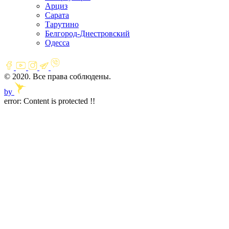
Арциз
Сарата
Тарутино
Белгород-Днестровский
Одесса
© 2020. Все права соблюдены.
by
error:
Content is protected !!