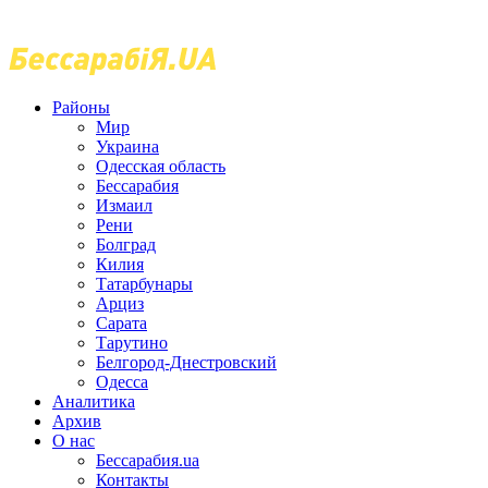
Районы
Мир
Украина
Одесская область
Бессарабия
Измаил
Рени
Болград
Килия
Татарбунары
Арциз
Сарата
Тарутино
Белгород-Днестровский
Одесса
Аналитика
Архив
О нас
Бессарабия.ua
Контакты