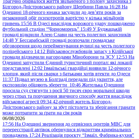
Трагічно обірвалося життя звільненого з полону захисника з
Білгород-Дністровського району Щербини Павла
16:28
На
Одещині 18-річного юнака засудили до дев’яти років за
незаконний обіг психотропів вартістю у кілька мільйонів
гривень
15:56
В Одесі внаслідок ворожого удару пошкоджено
футбольний стадіон “Чорноморець”
15:49
У Буджацькій
громаді відкрили Алею Слави на честь полеглих захисників
14:48
У Бессарабській громаді розпочали громадське
обговорення щодо перейменування вулиці на честь полеглого
поліцейського
14:12
Військовослужбовців запасу з Кілійської
громади відзначили нагородами Міноборони та ЗСУ
12:53
На
Одещині запустили Єдиний туристичний портал: які локації
представлені
12:02
Ізмаїльські гвардійці виявили 12-річного
хлопця, який після сварки з батьками хотів втекти до Одеси
11:37
Підвал музею в Болграді передали під укриття, але
експозицію обіцяють зберегти
10:46
Жителька Одещини
просила суд стягнути з росії 50 тисяч євро моральної шкоди
через страх та порушення звичного способу життя внаслідок
військової агресії
09:34
42-річний житель Білгород-
Дністровського району за збут пістолета та зберігання гранати
може потрапити за ґрати на сім років
06/08/2026
17:56
На Одещині звернення до сервісних центрів МВС для
перереєстрації автівок обернулися відкриттям кримінальних
проваджень
17:24
Реалізація проєкту “Ізмаїл. Фабрика-кухня”