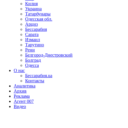
Килия
Украина
Татарбунары
Одесская обл.
Арциз
Бессарабия
Сарата
Измаил
Тарутино
Рени
Белгород-Днестровский
Болград
Одесса
О нас
Бессарабия.ua
Контакты
Аналитика
Архив
Реклама
Агент 007
Видео