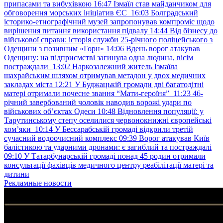
припасами та вибухівкою
16:47
Ізмаїл став майданчиком для
обговорення морських ініціатив ЄС
16:03
Болградський
історико-етнографічний музей запропонував компроміс щодо
вирішення питання використання підвалу
14:44
Від бізнесу до
військової справи: історія служби 25-річного поліцейського з
Одещини з позивним «Горн»
14:06
Вдень ворог атакував
Одещину: на підприємстві загинула одна людина, вісім
постраждали
13:02
Наркозалежний житель Ізмаїла
шахрайським шляхом отримував метадон у двох медичних
закладах міста
12:21
У Буджацькій громади дві багатодітні
матері отримали почесне звання “Мати-героїня”
11:23
46-
річний завербований чоловік наводив ворожі удари по
військових обʼєктах Одеси
10:48
Відновлення популяції: у
Тарутинському степу оселилися червонокнижні європейські
хом’яки
10:14
У Бессарабській громаді відкрили третій
сучасний водоочисний комплекс
09:39
Ворог атакував Київ
балістикою та ударними дронами: є загиблий та постраждалі
09:10
У Татарбунарській громаді понад 45 родин отримали
консультації фахівців медичного центру реабілітації матері та
дитини
Рекламные новости