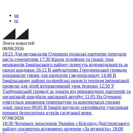
ua
ru
Лента новостей
08/08/2026
18:21
Для медзакладів Одещини польські партнери передали
шість генераторів
17:30
Крали телефони та гроші: троє
мешканців Ізмаїльського району понесуть відповідальність за
скоєні крадіжки
16:12
В амбулаторіях Городненської громади
покращили умови для пацієнтів і медперсоналу
14:48
В
Ізмаїльському районі поліцейські разом із театром імпровізації
провели для дітей інтерактивний урок безпеки
12:50
У
Тарбунарській громаді за донати від міжнародних партнерів та
організацій придбали шкільний автобус
11:05
На Одещині
очікується зниження температури та короткочасні грозові
дощі: прогноз
09:05
В Ізмаїлі вручили сертифікати учасникам
перших безоплатних курсів гагаузької мови
07/08/2026
18:36
Чотирьох захисників України з Білгород-Дністровського
району посмертно відзначено орденом «За мужність»
18:00