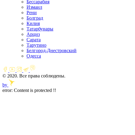
Бессарабия
Измаил
Рени
Болград
Килия
Татарбунары
Арциз
Сарата
Тарутино
Белгород-Днестровский
Одесса
© 2020. Все права соблюдены.
by
error:
Content is protected !!