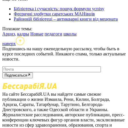
Бібліотека і сучасність: пошук формули успіху
Феєричні здобутки саратських МАНівців
Районній бібліотеці – антикварні книги від мецената
Похожие темы:
Арциз,
кадры
Новые
педагоги
школы
наверх
Подпишись на нашу еженедельную рассылку, чтобы быть в
курсе последних событий. Никакого спама, только актуальные
новости.
Подписаться
На сайте БессарабіЯ.UA вы найдете самые свежие
публикации о жизни Измаила, Рени, Килии, Болграда,
Арциза, Сараты, Татарбунар, Тарутино, Белгорода-
Днестровского, а также Одесской области и Украины.
Журналистские расследования, авторские публикации, пресс-
конференции ключевых фигур органов власти, эксклюзивные
новости из сфер здравохранения, образования, спорта и