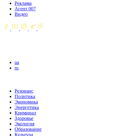
Реклама
Агент 007
Видео
ua
ru
Резонанс
Политика
Экономика
Энергетика
Криминал
Здоровье
Экология
Образование
Культура