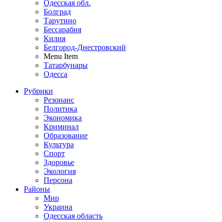
Одесская обл.
Болград
Тарутино
Бессарабия
Килия
Белгород-Днестровский
Menu Item
Татарбунары
Одесса
Рубрики
Резонанс
Политика
Экономика
Криминал
Образование
Культура
Спорт
Здоровье
Экология
Персона
Районы
Мир
Украина
Одесская область