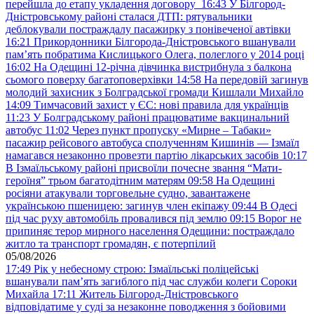
перейшла до етапу укладення договору
16:43
У Білгород-
Дністровському районі сталася ДТП: рятувальники
деблокували постраждалу пасажирку з понівеченої автівки
16:21
Прикордонники Білгорода-Дністровського вшанували
пам’ять побратима Кислицького Олега, полеглого у 2014 році
16:02
На Одещині 12-річна дівчинка вистрибнула з балкона
сьомого поверху багатоповерхівки
14:58
На передовій загинув
молодий захисник з Болградської громади Кишлали Михайло
14:09
Тимчасовий захист у ЄС: нові правила для українців
11:23
У Болградському районі працюватиме вакцинальний
автобус
11:02
Через пункт пропуску «Мирне – Табаки»
пасажир рейсового автобуса сполученням Кишинів — Ізмаїл
намагався незаконно провезти партію лікарських засобів
10:17
В Ізмаїльському районі присвоїли почесне звання “Мати-
героїня” трьом багатодітним матерям
09:58
На Одещині
росіяни атакували торговельне судно, завантажене
українською пшеницею: загинув член екіпажу
09:44
В Одесі
під час руху автомобіль провалився під землю
09:15
Ворог не
припиняє терор мирного населення Одещини: постраждало
житло та транспорт громадян, є потерпілий
05/08/2026
17:49
Рік у небесному строю: Ізмаїльські поліцейські
вшанували пам’ять загиблого під час служби колеги Сороки
Михайла
17:11
Житель Білгород-Дністровського
відповідатиме у суді за незаконне поводження з бойовими