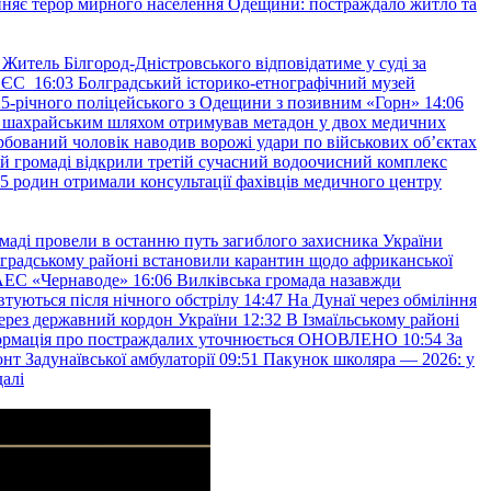
няє терор мирного населення Одещини: постраждало житло та
Житель Білгород-Дністровського відповідатиме у суді за
в ЄС
16:03
Болградський історико-етнографічний музей
и 25-річного поліцейського з Одещини з позивним «Горн»
14:06
а шахрайським шляхом отримував метадон у двох медичних
рбований чоловік наводив ворожі удари по військових обʼєктах
ій громаді відкрили третій сучасний водоочисний комплекс
45 родин отримали консультації фахівців медичного центру
маді провели в останню путь загиблого захисника України
градському районі встановили карантин щодо африканської
 АЕС «Чернаводе»
16:06
Вилківська громада назавжди
втуються після нічного обстрілу
14:47
На Дунаї через обміління
ерез державний кордон України
12:32
В Ізмаїльському районі
інформація про постраждалих уточнюється ОНОВЛЕНО
10:54
За
т Задунаївської амбулаторії
09:51
Пакунок школяра — 2026: у
далі