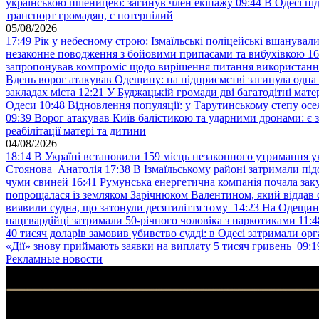
українською пшеницею: загинув член екіпажу
09:44
В Одесі пі
транспорт громадян, є потерпілий
05/08/2026
17:49
Рік у небесному строю: Ізмаїльські поліцейські вшанувал
незаконне поводження з бойовими припасами та вибухівкою
16
запропонував компроміс щодо вирішення питання використанн
Вдень ворог атакував Одещину: на підприємстві загинула одна
закладах міста
12:21
У Буджацькій громади дві багатодітні мат
Одеси
10:48
Відновлення популяції: у Тарутинському степу ос
09:39
Ворог атакував Київ балістикою та ударними дронами: є 
реабілітації матері та дитини
04/08/2026
18:14
В Україні встановили 159 місць незаконного утримання ук
Стоянова Анатолія
17:38
В Ізмаїльському районі затримали під
чуми свиней
16:41
Румунська енергетична компанія почала зак
попрощалася із земляком Зарічнюком Валентином, який віддав 
виявили судна, що затонули десятиліття тому
14:23
На Одещині
нацгвардійці затримали 50-річного чоловіка з наркотиками
11:4
40 тисяч доларів замовив убивство судді: в Одесі затримали орг
«Дії» знову приймають заявки на виплату 5 тисяч гривень
09:1
Рекламные новости