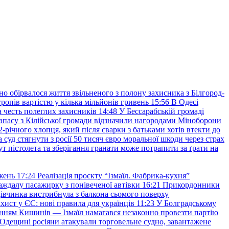
но обірвалося життя звільненого з полону захисника з Білгород-
ропів вартістю у кілька мільйонів гривень
15:56
В Одесі
 честь полеглих захисників
14:48
У Бессарабській громаді
апасу з Кілійської громади відзначили нагородами Міноборони
2-річного хлопця, який після сварки з батьками хотів втекти до
уд стягнути з росії 50 тисяч євро моральної шкоди через страх
т пістолета та зберігання гранати може потрапити за ґрати на
жень
17:24
Реалізація проєкту “Ізмаїл. Фабрика-кухня”
аждалу пасажирку з понівеченої автівки
16:21
Прикордонники
івчинка вистрибнула з балкона сьомого поверху
хист у ЄС: нові правила для українців
11:23
У Болградському
нням Кишинів — Ізмаїл намагався незаконно провезти партію
Одещині росіяни атакували торговельне судно, завантажене