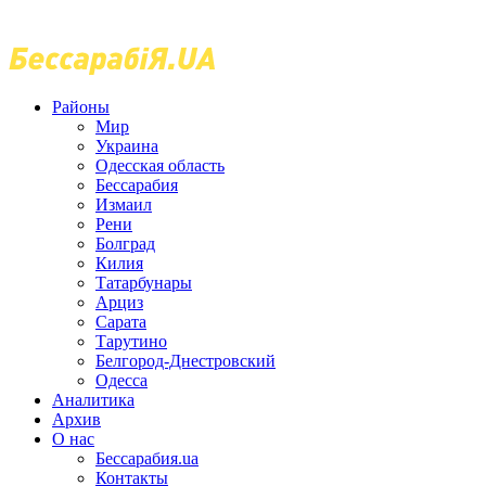
Районы
Мир
Украина
Одесская область
Бессарабия
Измаил
Рени
Болград
Килия
Татарбунары
Арциз
Сарата
Тарутино
Белгород-Днестровский
Одесса
Аналитика
Архив
О нас
Бессарабия.ua
Контакты