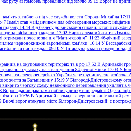
д час руху автомобіль провалився під землю
09:15
Ворог не припи
и пам’ять загиблого під час служби колеги Сороки Михайла
17:11
:47
Ізмаїл став майданчиком для обговорення морських ініціати
я підвалу
14:44
Від бізнесу до військової справи: історія служб
 людина, вісім постраждали
13:02
Наркозалежний житель Ізмаїл
ері отримали почесне звання “Мати-героїня”
11:23
46-річний заве
елилися червонокнижні європейські хом’яки
10:14
У Бессарабськ
загиблий та постраждалі
09:10
У Татарбунарській громаді понад 
раїнців на окупованих територіях та в рф
17:52
В Арцизькій гро
озрюваного у замаху на зґвалтування 84-річної жінки
17:03
У Бол
уповувати електроенергію з України через зупинку енергоблока
своє життя за Батьківщину
15:19
У Білгороді-Дністровському ого
 викрито чергову схему незаконного переправлення ухилянтів ч
8
Ворог вдарив ракетами поблизу ринку в передмісті Одеси: 
анізатора
10:36
В Арцизькій громаді завершили капітальний ремон
9
Вночі ворог атакував місто Білгород-Дністровський: є постраж