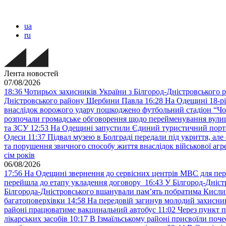
ua
ru
Лента новостей
07/08/2026
18:36
Чотирьох захисників України з Білгород-Дністровського 
Дністровського району Щербини Павла
16:28
На Одещині 18-рі
внаслідок ворожого удару пошкоджено футбольний стадіон “Ч
розпочали громадське обговорення щодо перейменування вулиці
та ЗСУ
12:53
На Одещині запустили Єдиний туристичний портал
Одеси
11:37
Підвал музею в Болграді передали під укриття, ал
та порушення звичного способу життя внаслідок військової агре
сім років
06/08/2026
17:56
На Одещині звернення до сервісних центрів МВС для пер
перейшла до етапу укладення договору
16:43
У Білгород-Дніст
Білгорода-Дністровського вшанували пам’ять побратима Кислиц
багатоповерхівки
14:58
На передовій загинув молодий захисни
районі працюватиме вакцинальний автобус
11:02
Через пункт 
лікарських засобів
10:17
В Ізмаїльському районі присвоїли поч