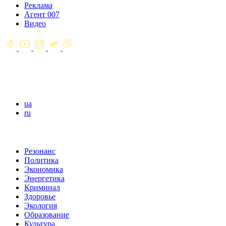
Реклама
Агент 007
Видео
ua
ru
Резонанс
Политика
Экономика
Энергетика
Криминал
Здоровье
Экология
Образование
Культура