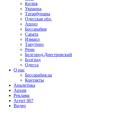
Килия
Украина
Татарбунары
Одесская обл.
Арциз
Бессарабия
Сарата
Измаил
Тарутино
Рени
Белгород-Днестровский
Болград
Одесса
О нас
Бессарабия.ua
Контакты
Аналитика
Архив
Реклама
Агент 007
Видео