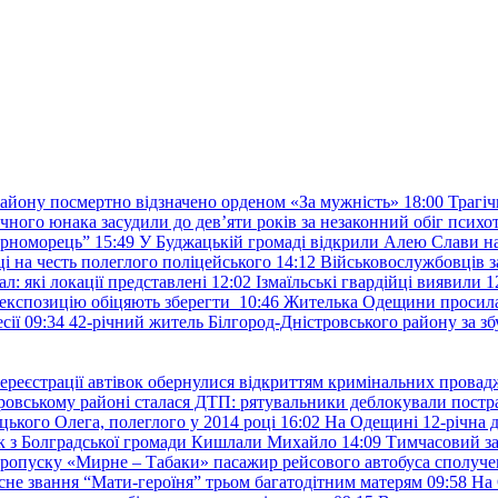
району посмертно відзначено орденом «За мужність»
18:00
Трагіч
чного юнака засудили до дев’яти років за незаконний обіг психот
орноморець”
15:49
У Буджацькій громаді відкрили Алею Слави на
 на честь полеглого поліцейського
14:12
Військовослужбовців з
: які локації представлені
12:02
Ізмаїльські гвардійці виявили 1
е експозицію обіцяють зберегти
10:46
Жителька Одещини просила с
сії
09:34
42-річний житель Білгород-Дністровського району за збу
ереєстрації автівок обернулися відкриттям кримінальних провад
ровському районі сталася ДТП: рятувальники деблокували постр
ького Олега, полеглого у 2014 році
16:02
На Одещині 12-річна д
к з Болградської громади Кишлали Михайло
14:09
Тимчасовий за
пропуску «Мирне – Табаки» пасажир рейсового автобуса сполуче
есне звання “Мати-героїня” трьом багатодітним матерям
09:58
На 