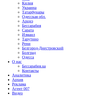
Килия
Украина
Татарбунары
Одесская обл.
Арциз
Бессарабия
Сарата
Измаил
Тарутино
Рени
Белгород-Днестровский
Болград
Одесса
О нас
Бессарабия.ua
Контакты
Аналитика
Архив
Реклама
Агент 007
Видео