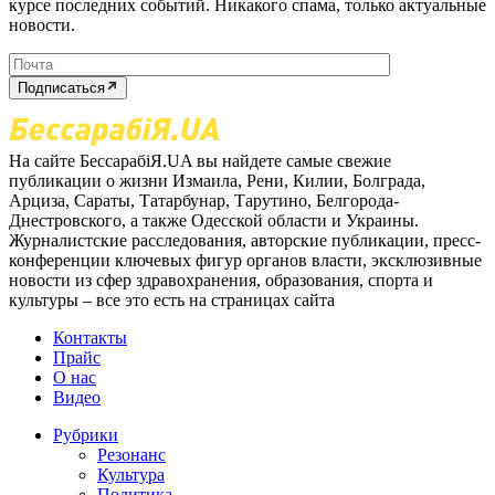
курсе последних событий. Никакого спама, только актуальные
новости.
Подписаться
На сайте БессарабіЯ.UA вы найдете самые свежие
публикации о жизни Измаила, Рени, Килии, Болграда,
Арциза, Сараты, Татарбунар, Тарутино, Белгорода-
Днестровского, а также Одесской области и Украины.
Журналистские расследования, авторские публикации, пресс-
конференции ключевых фигур органов власти, эксклюзивные
новости из сфер здравохранения, образования, спорта и
культуры – все это есть на страницах сайта
Контакты
Прайс
О нас
Видео
Рубрики
Резонанс
Культура
Политика