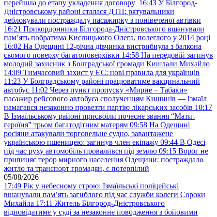
перейшла до етапу укладення договору
16:43
У Білгород-
Дністровському районі сталася ДТП: рятувальники
деблокували постраждалу пасажирку з понівеченої автівки
16:21
Прикордонники Білгорода-Дністровського вшанували
пам’ять побратима Кислицького Олега, полеглого у 2014 році
16:02
На Одещині 12-річна дівчинка вистрибнула з балкона
сьомого поверху багатоповерхівки
14:58
На передовій загинув
молодий захисник з Болградської громади Кишлали Михайло
14:09
Тимчасовий захист у ЄС: нові правила для українців
11:23
У Болградському районі працюватиме вакцинальний
автобус
11:02
Через пункт пропуску «Мирне – Табаки»
пасажир рейсового автобуса сполученням Кишинів — Ізмаїл
намагався незаконно провезти партію лікарських засобів
10:17
В Ізмаїльському районі присвоїли почесне звання “Мати-
героїня” трьом багатодітним матерям
09:58
На Одещині
росіяни атакували торговельне судно, завантажене
українською пшеницею: загинув член екіпажу
09:44
В Одесі
під час руху автомобіль провалився під землю
09:15
Ворог не
припиняє терор мирного населення Одещини: постраждало
житло та транспорт громадян, є потерпілий
05/08/2026
17:49
Рік у небесному строю: Ізмаїльські поліцейські
вшанували пам’ять загиблого під час служби колеги Сороки
Михайла
17:11
Житель Білгород-Дністровського
відповідатиме у суді за незаконне поводження з бойовими