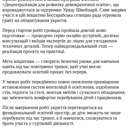
«Децентралізація для розвитку демократичної освіти», що
впроваджується за підтримки Уряду Швейцарії. Саме завдяки
участі в цій ініціативі Бессарабська селищна рада отримала
грант на облаштування укриття.
Перед стартом робіт громада пройшла довгий шлях
підготовки — проведено серію онлайн-зустрічей, десятки
консультацій і виїздів експертів до ліцею для узгодження
технічних деталей. Тепер найвідповідальніший етап —
реалізація проєкту на практиці.
Мета ініціативи — створити безпечні умови для навчання
навіть під час повітряних тривог, щоб учні могли
продовжувати освітній процес без перерв.
У межах робіт передбачено повне оновлення приміщення:
встановлення систем вентиляції й освітлення, оздоблення
стін, підлоги та стелі, монтаж меблів і сучасного обладнання,
що забезпечить комфортне перебування дітей і працівників.
Після завершення робіт укриття перетвориться на
функціональний освітній простір, де діти зможуть не лише
перебувати під час тривог, а й навчатися, спілкуватися та
брати участь у гуртковій діяльності.