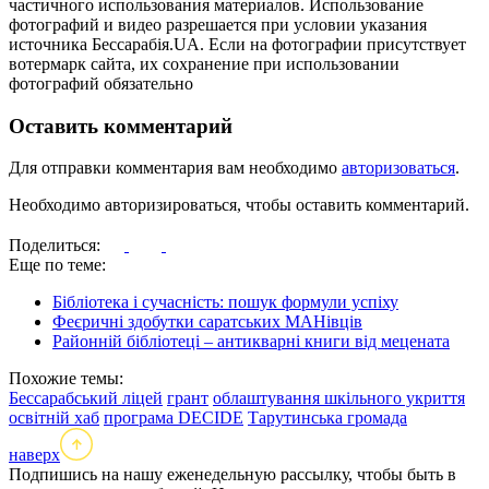
частичного использования материалов. Использование
фотографий и видео разрешается при условии указания
источника Бессарабія.UA. Если на фотографии присутствует
вотермарк сайта, их сохранение при использовании
фотографий обязательно
Оставить комментарий
Для отправки комментария вам необходимо
авторизоваться
.
Необходимо авторизироваться, чтобы оставить комментарий.
Поделиться:
Еще по теме:
Бібліотека і сучасність: пошук формули успіху
Феєричні здобутки саратських МАНівців
Районній бібліотеці – антикварні книги від мецената
Похожие темы:
Бессарабський ліцей
грант
облаштування шкільного укриття
освітній хаб
програма DECIDE
Тарутинська громада
наверх
Подпишись на нашу еженедельную рассылку, чтобы быть в