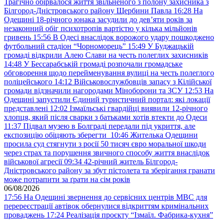
Трагічно обірвалося життя звільненого з полону захисника з
Білгород-Дністровського району Щербини Павла
16:28
На
Одещині 18-річного юнака засудили до дев’яти років за
незаконний обіг психотропів вартістю у кілька мільйонів
гривень
15:56
В Одесі внаслідок ворожого удару пошкоджено
футбольний стадіон “Чорноморець”
15:49
У Буджацькій
громаді відкрили Алею Слави на честь полеглих захисників
14:48
У Бессарабській громаді розпочали громадське
обговорення щодо перейменування вулиці на честь полеглого
поліцейського
14:12
Військовослужбовців запасу з Кілійської
громади відзначили нагородами Міноборони та ЗСУ
12:53
На
Одещині запустили Єдиний туристичний портал: які локації
представлені
12:02
Ізмаїльські гвардійці виявили 12-річного
хлопця, який після сварки з батьками хотів втекти до Одеси
11:37
Підвал музею в Болграді передали під укриття, але
експозицію обіцяють зберегти
10:46
Жителька Одещини
просила суд стягнути з росії 50 тисяч євро моральної шкоди
через страх та порушення звичного способу життя внаслідок
військової агресії
09:34
42-річний житель Білгород-
Дністровського району за збут пістолета та зберігання гранати
може потрапити за ґрати на сім років
06/08/2026
17:56
На Одещині звернення до сервісних центрів МВС для
перереєстрації автівок обернулися відкриттям кримінальних
проваджень
17:24
Реалізація проєкту “Ізмаїл. Фабрика-кухня”