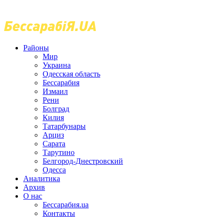
Районы
Мир
Украина
Одесская область
Бессарабия
Измаил
Рени
Болград
Килия
Татарбунары
Арциз
Сарата
Тарутино
Белгород-Днестровский
Одесса
Аналитика
Архив
О нас
Бессарабия.ua
Контакты