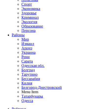
Спорт
Экономика
Здоровье
Криминал
Экология
Образование
Персона
Районы
Мир
Измаил
Арциз
Украина
Рени
Сарата
Одесская обл.
Болград
Тарутино
Бессарабия
Килия
Белгород-Днестровский
Menu Item
Татарбунары
Одесса
Рубрики