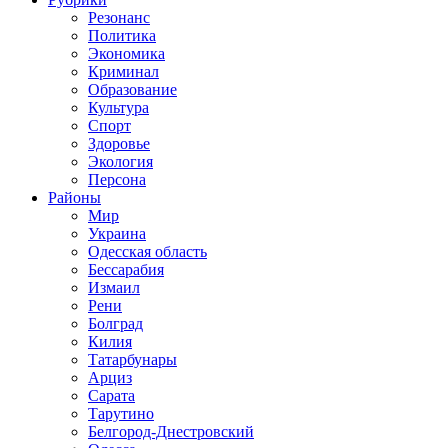
Резонанс
Политика
Экономика
Криминал
Образование
Культура
Спорт
Здоровье
Экология
Персона
Районы
Мир
Украина
Одесская область
Бессарабия
Измаил
Рени
Болград
Килия
Татарбунары
Арциз
Сарата
Тарутино
Белгород-Днестровский