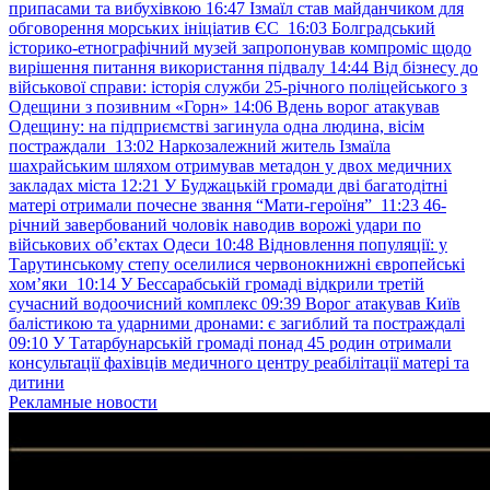
припасами та вибухівкою
16:47
Ізмаїл став майданчиком для
обговорення морських ініціатив ЄС
16:03
Болградський
історико-етнографічний музей запропонував компроміс щодо
вирішення питання використання підвалу
14:44
Від бізнесу до
військової справи: історія служби 25-річного поліцейського з
Одещини з позивним «Горн»
14:06
Вдень ворог атакував
Одещину: на підприємстві загинула одна людина, вісім
постраждали
13:02
Наркозалежний житель Ізмаїла
шахрайським шляхом отримував метадон у двох медичних
закладах міста
12:21
У Буджацькій громади дві багатодітні
матері отримали почесне звання “Мати-героїня”
11:23
46-
річний завербований чоловік наводив ворожі удари по
військових обʼєктах Одеси
10:48
Відновлення популяції: у
Тарутинському степу оселилися червонокнижні європейські
хом’яки
10:14
У Бессарабській громаді відкрили третій
сучасний водоочисний комплекс
09:39
Ворог атакував Київ
балістикою та ударними дронами: є загиблий та постраждалі
09:10
У Татарбунарській громаді понад 45 родин отримали
консультації фахівців медичного центру реабілітації матері та
дитини
Рекламные новости