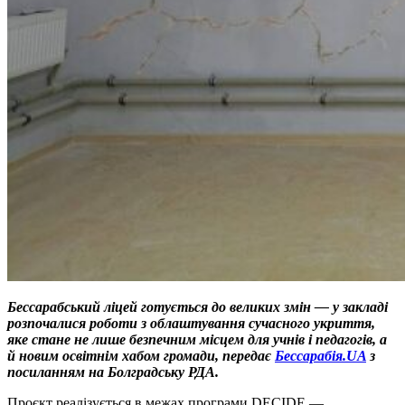
Бессарабський ліцей готується до великих змін — у закладі
розпочалися роботи з облаштування сучасного укриття,
яке стане не лише безпечним місцем для учнів і педагогів, а
й новим освітнім хабом громади, передає
Бессарабія.UA
з
посиланням на Болградську РДА.
Проєкт реалізується в межах програми DECIDE —