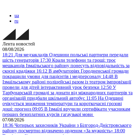
ua
ru
Лента новостей
08/08/2026
18:21
Для медзакладів Одещини польські партнери передали
шість генераторів
17:30
Крали телефони та гроші: троє
мешканців Ізмаїльського району понесуть відповідальність за
скоєні крадіжки
16:12
В амбулаторіях Городненської громади
покращили умови для пацієнтів і медперсоналу
14:48
В
Ізмаїльському районі поліцейські разом із театром імпровізації
провели для дітей інтерактивний урок безпеки
12:50
У
Тарбунарській громаді за донати від міжнародних партнерів та
організацій придбали шкільний автобус
11:05
На Одещині
очікується зниження температури та короткочасні грозові
дощі: прогноз
09:05
В Ізмаїлі вручили сертифікати учасникам
перших безоплатних курсів гагаузької мови
07/08/2026
18:36
Чотирьох захисників України з Білгород-Дністровського
району посмертно відзначено орденом «За мужність»
18:00