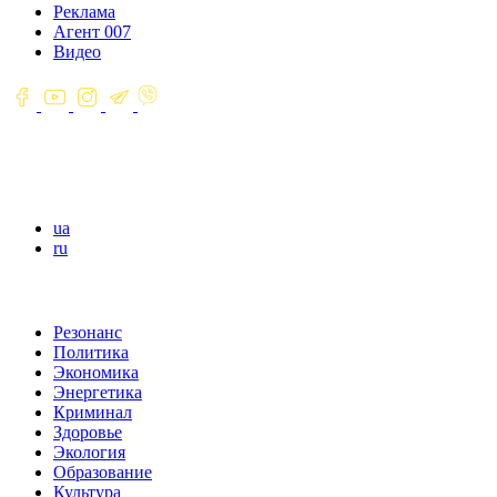
Реклама
Агент 007
Видео
ua
ru
Резонанс
Политика
Экономика
Энергетика
Криминал
Здоровье
Экология
Образование
Культура