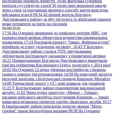
експозицію обіцяють зберегти
10:46
Жителька Одещини
просила суд стягнути з росії 50 тисяч євро моральної шкоди
через страх та порушення звичного способу життя внаслідок
військової агресії
09:34
42-річний житель Білгород-
Дністровського району за збут пістолета та зберігання гранати
може потрапити за ґрати на сім років
06/08/2026
17:56
На Одещині звернення до сервісних центрів МВС для
перереєстрації автівок обернулися відкриттям кримінальних
проваджень
17:24
Реалізація проєкту “Ізмаїл. Фабрика-кухня”
перейшла до етапу укладення договору
16:43
У Білгород-
Дністровському районі сталася ДТП: рятувальники
деблокували постраждалу пасажирку з понівеченої автівки
16:21
Прикордонники Білгорода-Дністровського вшанували
пам’ять побратима Кислицького Олега, полеглого у 2014 році
16:02
На Одещині 12-річна дівчинка вистрибнула з балкона
сьомого поверху багатоповерхівки
14:58
На передовій загинув
молодий захисник з Болградської громади Кишлали Михайло
14:09
Тимчасовий захист у ЄС: нові правила для українців
11:23
У Болградському районі працюватиме вакцинальний
автобус
11:02
Через пункт пропуску «Мирне – Табаки»
пасажир рейсового автобуса сполученням Кишинів — Ізмаїл
намагався незаконно провезти партію лікарських засобів
10:17
В Ізмаїльському районі присвоїли почесне звання “Мати-
героїня” трьом багатодітним матерям
09:58
На Одещині