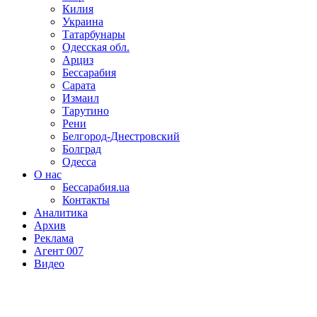
Килия
Украина
Татарбунары
Одесская обл.
Арциз
Бессарабия
Сарата
Измаил
Тарутино
Рени
Белгород-Днестровский
Болград
Одесса
О нас
Бессарабия.ua
Контакты
Аналитика
Архив
Реклама
Агент 007
Видео