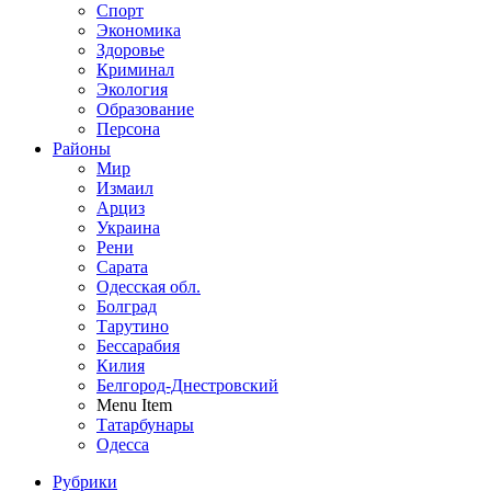
Спорт
Экономика
Здоровье
Криминал
Экология
Образование
Персона
Районы
Мир
Измаил
Арциз
Украина
Рени
Сарата
Одесская обл.
Болград
Тарутино
Бессарабия
Килия
Белгород-Днестровский
Menu Item
Татарбунары
Одесса
Рубрики