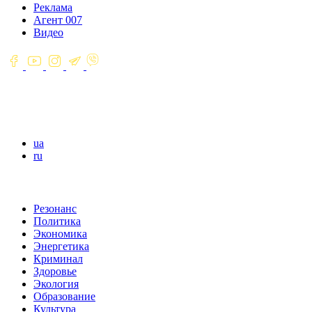
Реклама
Агент 007
Видео
ua
ru
Резонанс
Политика
Экономика
Энергетика
Криминал
Здоровье
Экология
Образование
Культура