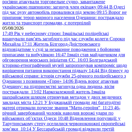
росіяни атакували торговельне судно, завантажене
українською пшеницею: загинув член екіпажу
09:44
В Одесі
під час руху автомобіль провалився під землю
09:15
Ворог не
припиняє терор мирного населення Одещини: постраждало
житло та транспорт громадян, є потерпілий
05/08/2026
17:49
Рік у небесному строю: Ізмаїльські поліцейські
вшанували пам’ять загиблого під час служби колеги Сороки
Михайла
17:11
Житель Білгород-Дністровського
відповідатиме у суді за незаконне поводження з бойовими
припасами та вибухівкою
16:47
Ізмаїл став майданчиком для
обговорення морських ініціатив ЄС
16:03
Болградський
історико-етнографічний музей запропонував компроміс щодо
вирішення питання використання підвалу
14:44
Від бізнесу до
військової справи: історія служби 25-річного поліцейського з
Одещини з позивним «Горн»
14:06
Вдень ворог атакував
Одещину: на підприємстві загинула одна людина, вісім
постраждали
13:02
Наркозалежний житель Ізмаїла
шахрайським шляхом отримував метадон у двох медичних
закладах міста
12:21
У Буджацькій громади дві багатодітні
матері отримали почесне звання “Мати-героїня”
11:23
46-
річний завербований чоловік наводив ворожі удари по
військових обʼєктах Одеси
10:48
Відновлення популяції: у
Тарутинському степу оселилися червонокнижні європейські
хом’яки
10:14
У Бессарабській громаді відкрили третій