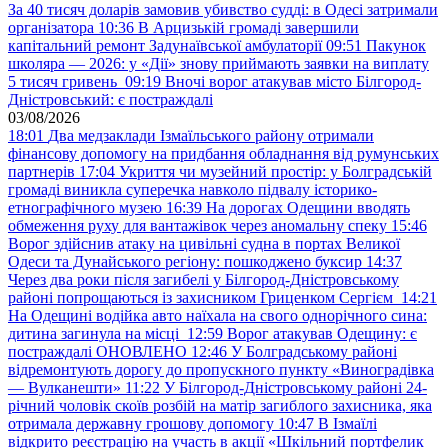
За 40 тисяч доларів замовив убивство судді: в Одесі затримали
організатора
10:36
В Арцизькій громаді завершили
капітальний ремонт Задунаївської амбулаторії
09:51
Пакунок
школяра — 2026: у «Дії» знову приймають заявки на виплату
5 тисяч гривень
09:19
Вночі ворог атакував місто Білгород-
Дністровський: є постраждалі
03/08/2026
18:01
Два медзаклади Ізмаїльського району отримали
фінансову допомогу на придбання обладнання від румунських
партнерів
17:04
Укриття чи музейний простір: у Болградській
громаді виникла суперечка навколо підвалу історико-
етнографічного музею
16:39
На дорогах Одещини вводять
обмеження руху для вантажівок через аномальну спеку
15:46
Ворог здійснив атаку на цивільні судна в портах Великої
Одеси та Дунайського регіону: пошкоджено буксир
14:37
Через два роки після загибелі у Білгород-Дністровському
районі попрощаються із захисником Гриценком Сергієм
14:21
На Одещині водійка авто наїхала на свого однорічного сина:
дитина загинула на місці
12:59
Ворог атакував Одещину: є
постраждалі ОНОВЛЕНО
12:46
У Болградському районі
відремонтують дорогу до пропускного пункту «Виноградівка
— Вулканешти»
11:22
У Білгород-Дністровському районі 24-
річний чоловік скоїв розбій на матір загиблого захисника, яка
отримала державну грошову допомогу
10:47
В Ізмаїлі
відкрито реєстрацію на участь в акції «Шкільний портфелик