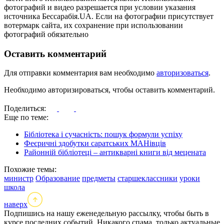
фотографий и видео разрешается при условии указания
источника Бессарабія.UA. Если на фотографии присутствует
вотермарк сайта, их сохранение при использовании
фотографий обязательно
Оставить комментарий
Для отправки комментария вам необходимо
авторизоваться
.
Необходимо авторизироваться, чтобы оставить комментарий.
Поделиться:
Еще по теме:
Бібліотека і сучасність: пошук формули успіху
Феєричні здобутки саратських МАНівців
Районній бібліотеці – антикварні книги від мецената
Похожие темы:
министр
Образование
предметы
старшеклассники
уроки
школа
наверх
Подпишись на нашу еженедельную рассылку, чтобы быть в
курсе последних событий. Никакого спама, только актуальные