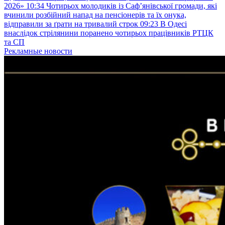
2026»
10:34
Чотирьох молодиків із Саф’янівської громади, які
вчинили розбійний напад на пенсіонерів та їх онука,
відправили за ґрати на тривалий строк
09:23
В Одесі
внаслідок стрілянини поранено чотирьох працівників РТЦК
та СП
Рекламные новости