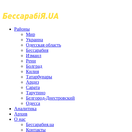
Районы
Мир
Украина
Одесская область
Бессарабия
Измаил
Рени
Болград
Килия
Татарбунары
Арциз
Сарата
Тарутино
Белгород-Днестровский
Одесса
Аналитика
Архив
О нас
Бессарабия.ua
Контакты