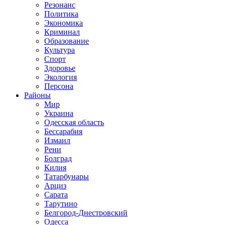
Резонанс
Политика
Экономика
Криминал
Образование
Культура
Спорт
Здоровье
Экология
Персона
Районы
Мир
Украина
Одесская область
Бессарабия
Измаил
Рени
Болград
Килия
Татарбунары
Арциз
Сарата
Тарутино
Белгород-Днестровский
Одесса