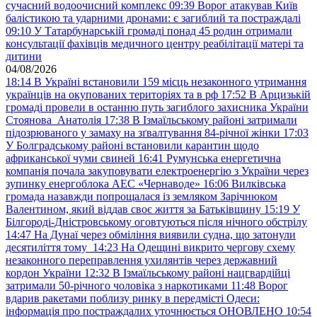
сучасний водоочисний комплекс
09:39
Ворог атакував Київ
балістикою та ударними дронами: є загиблий та постраждалі
09:10
У Татарбунарській громаді понад 45 родин отримали
консультації фахівців медичного центру реабілітації матері та
дитини
04/08/2026
18:14
В Україні встановили 159 місць незаконного утримання
українців на окупованих територіях та в рф
17:52
В Арцизькій
громаді провели в останню путь загиблого захисника України
Стоянова Анатолія
17:38
В Ізмаїльському районі затримали
підозрюваного у замаху на зґвалтування 84-річної жінки
17:03
У Болградському районі встановили карантин щодо
африканської чуми свиней
16:41
Румунська енергетична
компанія почала закуповувати електроенергію з України через
зупинку енергоблока АЕС «Чернаводе»
16:06
Вилківська
громада назавжди попрощалася із земляком Зарічнюком
Валентином, який віддав своє життя за Батьківщину
15:19
У
Білгороді-Дністровському оговтуються після нічного обстрілу
14:47
На Дунаї через обміління виявили судна, що затонули
десятиліття тому
14:23
На Одещині викрито чергову схему
незаконного переправлення ухилянтів через державний
кордон України
12:32
В Ізмаїльському районі нацгвардійці
затримали 50-річного чоловіка з наркотиками
11:48
Ворог
вдарив ракетами поблизу ринку в передмісті Одеси:
інформація про постраждалих уточнюється ОНОВЛЕНО
10:54