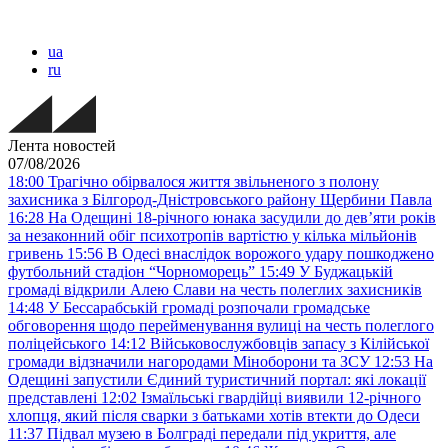
ua
ru
Лента новостей
07/08/2026
18:00
Трагічно обірвалося життя звільненого з полону
захисника з Білгород-Дністровського району Щербини Павла
16:28
На Одещині 18-річного юнака засудили до дев’яти років
за незаконний обіг психотропів вартістю у кілька мільйонів
гривень
15:56
В Одесі внаслідок ворожого удару пошкоджено
футбольний стадіон “Чорноморець”
15:49
У Буджацькій
громаді відкрили Алею Слави на честь полеглих захисників
14:48
У Бессарабській громаді розпочали громадське
обговорення щодо перейменування вулиці на честь полеглого
поліцейського
14:12
Військовослужбовців запасу з Кілійської
громади відзначили нагородами Міноборони та ЗСУ
12:53
На
Одещині запустили Єдиний туристичний портал: які локації
представлені
12:02
Ізмаїльські гвардійці виявили 12-річного
хлопця, який після сварки з батьками хотів втекти до Одеси
11:37
Підвал музею в Болграді передали під укриття, але