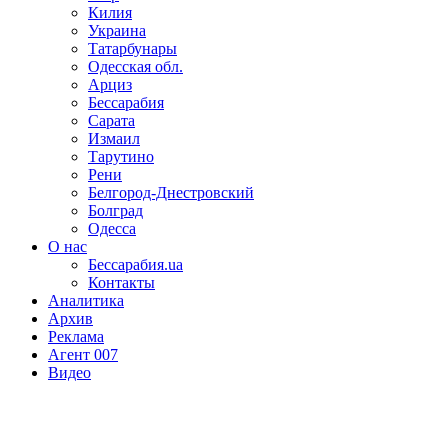
Килия
Украина
Татарбунары
Одесская обл.
Арциз
Бессарабия
Сарата
Измаил
Тарутино
Рени
Белгород-Днестровский
Болград
Одесса
О нас
Бессарабия.ua
Контакты
Аналитика
Архив
Реклама
Агент 007
Видео