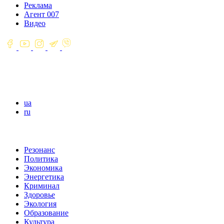
Реклама
Агент 007
Видео
ua
ru
Резонанс
Политика
Экономика
Энергетика
Криминал
Здоровье
Экология
Образование
Культура