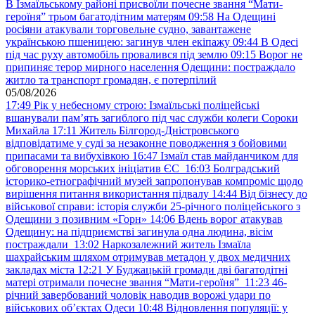
В Ізмаїльському районі присвоїли почесне звання “Мати-
героїня” трьом багатодітним матерям
09:58
На Одещині
росіяни атакували торговельне судно, завантажене
українською пшеницею: загинув член екіпажу
09:44
В Одесі
під час руху автомобіль провалився під землю
09:15
Ворог не
припиняє терор мирного населення Одещини: постраждало
житло та транспорт громадян, є потерпілий
05/08/2026
17:49
Рік у небесному строю: Ізмаїльські поліцейські
вшанували пам’ять загиблого під час служби колеги Сороки
Михайла
17:11
Житель Білгород-Дністровського
відповідатиме у суді за незаконне поводження з бойовими
припасами та вибухівкою
16:47
Ізмаїл став майданчиком для
обговорення морських ініціатив ЄС
16:03
Болградський
історико-етнографічний музей запропонував компроміс щодо
вирішення питання використання підвалу
14:44
Від бізнесу до
військової справи: історія служби 25-річного поліцейського з
Одещини з позивним «Горн»
14:06
Вдень ворог атакував
Одещину: на підприємстві загинула одна людина, вісім
постраждали
13:02
Наркозалежний житель Ізмаїла
шахрайським шляхом отримував метадон у двох медичних
закладах міста
12:21
У Буджацькій громади дві багатодітні
матері отримали почесне звання “Мати-героїня”
11:23
46-
річний завербований чоловік наводив ворожі удари по
військових обʼєктах Одеси
10:48
Відновлення популяції: у