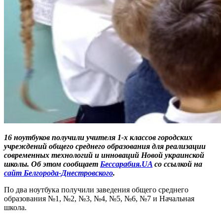
16 ноутбуков получили учителя 1-х классов городских
учреждений общего среднего образования для реализации
современных технологий и инноваций Новой украинской
школы. Об этом сообщает
Бессарабия.UA
со ссылкой на
сайт Белгорода-Днестровского
.
По два ноутбука получили заведения общего среднего
образования №1, №2, №3, №4, №5, №6, №7 и Начальная
школа.