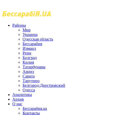
Районы
Мир
Украина
Одесская область
Бессарабия
Измаил
Рени
Болград
Килия
Татарбунары
Арциз
Сарата
Тарутино
Белгород-Днестровский
Одесса
Аналитика
Архив
О нас
Бессарабия.ua
Контакты