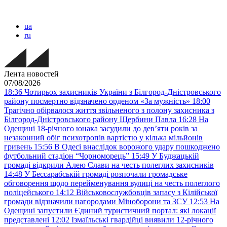
ua
ru
Лента новостей
07/08/2026
18:36
Чотирьох захисників України з Білгород-Дністровського
району посмертно відзначено орденом «За мужність»
18:00
Трагічно обірвалося життя звільненого з полону захисника з
Білгород-Дністровського району Щербини Павла
16:28
На
Одещині 18-річного юнака засудили до дев’яти років за
незаконний обіг психотропів вартістю у кілька мільйонів
гривень
15:56
В Одесі внаслідок ворожого удару пошкоджено
футбольний стадіон “Чорноморець”
15:49
У Буджацькій
громаді відкрили Алею Слави на честь полеглих захисників
14:48
У Бессарабській громаді розпочали громадське
обговорення щодо перейменування вулиці на честь полеглого
поліцейського
14:12
Військовослужбовців запасу з Кілійської
громади відзначили нагородами Міноборони та ЗСУ
12:53
На
Одещині запустили Єдиний туристичний портал: які локації
представлені
12:02
Ізмаїльські гвардійці виявили 12-річного