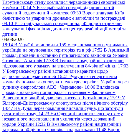
Тарутинському степу оселилися червонокнижні європейські
хом’яки
10:14
У Бессарабській громаді відкрили третій
сучасний водоочисний комплекс
09:39
Ворог атакував Київ
балістикою та ударними дронами: є загиблий та постраждалі
09:10
У Татарбунарській громаді понад 45 родин отримали
консультації фахівців медичного центру реабілітації матері та
дитини
04/08/2026
18:14
В Україні встановили 159 місць незаконного утримання
українців на окупованих територіях та в рф
17:52
В Арцизькій
громаді провели в останню путь загиблого захисника України
Стоянова Анатолія
17:38
В Ізмаїльському районі затримали
підозрюваного у замаху на зґвалтування 84-річної жінки
17:03
У Болградському районі встановили карантин щодо
африканської чуми свиней
16:41
Румунська енергетична
компанія почала закуповувати електроенергію з України через
зупинку енергоблока АЕС «Чернаводе»
16:06
Вилківська
громада назавжди попрощалася із земляком Зарічнюком
Валентином, який віддав своє життя за Батьківщину
15:19
У
Білгороді-Дністровському оговтуються після нічного обстрілу
14:47
На Дунаї через обміління виявили судна, що затонули
десятиліття тому
14:23
На Одещині викрито чергову схему
незаконного переправлення ухилянтів через державний
кордон України
12:32
В Ізмаїльському районі нацгвардійці
затримали 50-річного чоловіка з наркотиками
11:48
Ворог