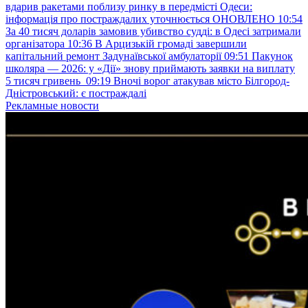
вдарив ракетами поблизу ринку в передмісті Одеси:
інформація про постраждалих уточнюється ОНОВЛЕНО
10:54
За 40 тисяч доларів замовив убивство судді: в Одесі затримали
організатора
10:36
В Арцизькій громаді завершили
капітальний ремонт Задунаївської амбулаторії
09:51
Пакунок
школяра — 2026: у «Дії» знову приймають заявки на виплату
5 тисяч гривень
09:19
Вночі ворог атакував місто Білгород-
Дністровський: є постраждалі
Рекламные новости