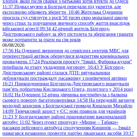
хлопця, який після сварки з батьками хотів втекти до Одеси
11:37
Підвал музею в Болграді передали під укриття, але
експозицію обіцяють зберегти
10:46
Жителька Одещини
просила суд стягнути з росії 50 тисяч євро моральної шкоди
через страх та порушення звичного способу життя внаслідок
військової агресії
09:34
42-річний житель Білгород-
Дністровського району за збут пістолета та зберігання гранати
може потрапити за ґрати на сім років
06/08/2026
17:56
На Одещині звернення до сервісних центрів МВС для
перереєстрації автівок обернулися відкриттям кримінальних
проваджень
17:24
Реалізація проєкту “Ізмаїл. Фабрика-кухня”
перейшла до етапу укладення договору
16:43
У Білгород-
Дністровському районі сталася ДТП: рятувальники
деблокували постраждалу пасажирку з понівеченої автівки
16:21
Прикордонники Білгорода-Дністровського вшанували
пам’ять побратима Кислицького Олега, полеглого у 2014 році
16:02
На Одещині 12-річна дівчинка вистрибнула з балкона
сьомого поверху багатоповерхівки
14:58
На передовій загинув
молодий захисник з Болградської громади Кишлали Михайло
14:09
Тимчасовий захист у ЄС: нові правила для українців
11:23
У Болградському районі працюватиме вакцинальний
автобус
11:02
Через пункт пропуску «Мирне – Табаки»
пасажир рейсового автобуса сполученням Кишинів — Ізмаїл
намагався незаконно провезти партію лікарських засобів
10:17