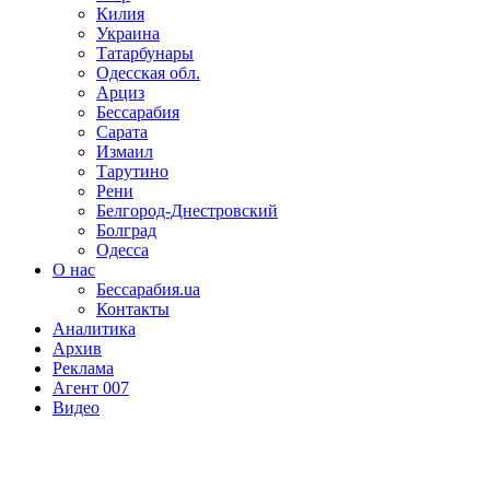
Килия
Украина
Татарбунары
Одесская обл.
Арциз
Бессарабия
Сарата
Измаил
Тарутино
Рени
Белгород-Днестровский
Болград
Одесса
О нас
Бессарабия.ua
Контакты
Аналитика
Архив
Реклама
Агент 007
Видео