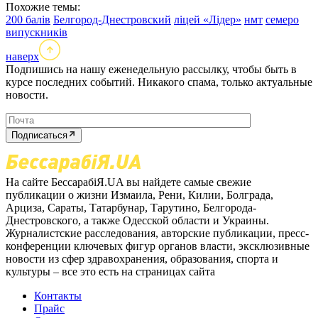
Похожие темы:
200 балів
Белгород-Днестровский
ліцей «Лідер»
нмт
семеро
випускників
наверх
Подпишись на нашу еженедельную рассылку, чтобы быть в
курсе последних событий. Никакого спама, только актуальные
новости.
Подписаться
На сайте БессарабіЯ.UA вы найдете самые свежие
публикации о жизни Измаила, Рени, Килии, Болграда,
Арциза, Сараты, Татарбунар, Тарутино, Белгорода-
Днестровского, а также Одесской области и Украины.
Журналистские расследования, авторские публикации, пресс-
конференции ключевых фигур органов власти, эксклюзивные
новости из сфер здравохранения, образования, спорта и
культуры – все это есть на страницах сайта
Контакты
Прайс