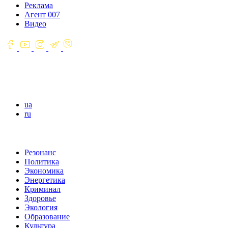
Реклама
Агент 007
Видео
ua
ru
Резонанс
Политика
Экономика
Энергетика
Криминал
Здоровье
Экология
Образование
Культура