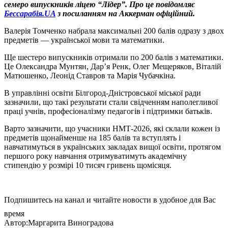
семеро випускників ліцею “Лідер”. Про це повідомляє
Бессарабія.UA
з посиланням на Аккерман офіційний.
Валерія Томченко набрала максимальні 200 балів одразу з двох
предметів — української мови та математики.
Ще шестеро випускників отримали по 200 балів з математики.
Це Олександра Мунтян, Дар’я Ренк, Олег Мещеряков, Віталій
Матюшенко, Леонід Ставров та Марія Чубачкіна.
В управлінні освіти Білгород-Дністровської міської ради
зазначили, що такі результати стали свідченням наполегливої
праці учнів, професіоналізму педагогів і підтримки батьків.
Варто зазначити, що учасники НМТ-2026, які склали кожен із
предметів щонайменше на 185 балів та вступлять і
навчатимуться в українських закладах вищої освіти, протягом
першого року навчання отримуватимуть академічну
стипендію у розмірі 10 тисяч гривень щомісяця.
Подпишитесь на канал и читайте новости в удобное для Вас
время
Автор:Маргарита Виноградова