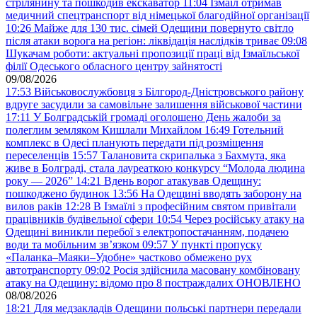
стрілянину та пошкодив екскаватор
11:04
Ізмаїл отримав
медичний спецтранспорт від німецької благодійної організації
10:26
Майже для 130 тис. сімей Одещини повернуто світло
після атаки ворога на регіон: ліквідація наслідків триває
09:08
Шукачам роботи: актуальні пропозиції праці від Ізмаїльської
філії Одеського обласного центру зайнятості
09/08/2026
17:53
Військовослужбовця з Білгород-Дністровського району
вдруге засудили за самовільне залишення військової частини
17:11
У Болградській громаді оголошено День жалоби за
полеглим земляком Кишлали Михайлом
16:49
Готельний
комплекс в Одесі планують передати під розміщення
переселенців
15:57
Талановита скрипалька з Бахмута, яка
живе в Болграді, стала лауреаткою конкурсу “Молода людина
року — 2026”
14:21
Вдень ворог атакував Одещину:
пошкоджено будинок
13:56
На Одещині вводять заборону на
вилов раків
12:28
В Ізмаїлі з професійним святом привітали
працівників будівельної сфери
10:54
Через російську атаку на
Одещині виникли перебої з електропостачанням, подачею
води та мобільним звʼязком
09:57
У пункті пропуску
«Паланка–Маяки–Удобне» частково обмежено рух
автотранспорту
09:02
Росія здійснила масовану комбіновану
атаку на Одещину: відомо про 8 постраждалих ОНОВЛЕНО
08/08/2026
18:21
Для медзакладів Одещини польські партнери передали