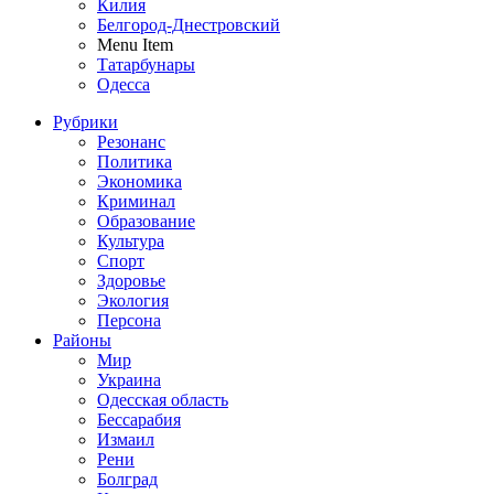
Килия
Белгород-Днестровский
Menu Item
Татарбунары
Одесса
Рубрики
Резонанс
Политика
Экономика
Криминал
Образование
Культура
Спорт
Здоровье
Экология
Персона
Районы
Мир
Украина
Одесская область
Бессарабия
Измаил
Рени
Болград