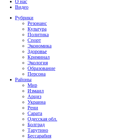
О нас
Видео
Рубрики
Резонанс
Культура
Политика
Спорт
Экономика
Здоровье
Криминал
Экология
Образование
Персона
Районы
Мир
Измаил
Арциз
Украина
Рени
Сарата
Одесская обл.
Болград
Тарутино
Бессарабия