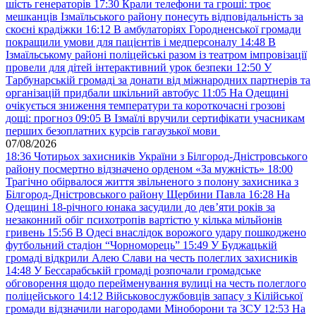
шість генераторів
17:30
Крали телефони та гроші: троє
мешканців Ізмаїльського району понесуть відповідальність за
скоєні крадіжки
16:12
В амбулаторіях Городненської громади
покращили умови для пацієнтів і медперсоналу
14:48
В
Ізмаїльському районі поліцейські разом із театром імпровізації
провели для дітей інтерактивний урок безпеки
12:50
У
Тарбунарській громаді за донати від міжнародних партнерів та
організацій придбали шкільний автобус
11:05
На Одещині
очікується зниження температури та короткочасні грозові
дощі: прогноз
09:05
В Ізмаїлі вручили сертифікати учасникам
перших безоплатних курсів гагаузької мови
07/08/2026
18:36
Чотирьох захисників України з Білгород-Дністровського
району посмертно відзначено орденом «За мужність»
18:00
Трагічно обірвалося життя звільненого з полону захисника з
Білгород-Дністровського району Щербини Павла
16:28
На
Одещині 18-річного юнака засудили до дев’яти років за
незаконний обіг психотропів вартістю у кілька мільйонів
гривень
15:56
В Одесі внаслідок ворожого удару пошкоджено
футбольний стадіон “Чорноморець”
15:49
У Буджацькій
громаді відкрили Алею Слави на честь полеглих захисників
14:48
У Бессарабській громаді розпочали громадське
обговорення щодо перейменування вулиці на честь полеглого
поліцейського
14:12
Військовослужбовців запасу з Кілійської
громади відзначили нагородами Міноборони та ЗСУ
12:53
На