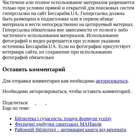
Частичное или полное использование материалов разрешается
только при условии прямой и открытой для поисковых систем
гиперссылки на сайт Бессарабія.UA. Гиперссылка должна
быть размещена в подзаголовке или в первом абзаце
материала и вести непосредственно на цитируемый материал.
Гиперссылка обязательна вне зависимости от полного либо
частичного использования материалов. Использование
фотографий и видео разрешается при условии указания
источника Бессарабія.UA. Если на фотографии присутствует
вотермарк сайта, их сохранение при использовании
фотографий обязательно
Оставить комментарий
Для отправки комментария вам необходимо
авторизоваться
.
Необходимо авторизироваться, чтобы оставить комментарий.
Поделиться:
Еще по теме:
Бібліотека і сучасність: пошук формули успіху
Феєричні здобутки саратських МАНівців
Районній бібліотеці – антикварні книги від мецената