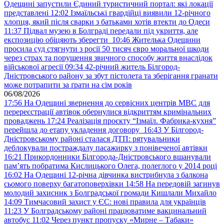
Одещині запустили Єдиний туристичний портал: які локації
представлені
12:02
Ізмаїльські гвардійці виявили 12-річного
хлопця, який після сварки з батьками хотів втекти до Одеси
11:37
Підвал музею в Болграді передали під укриття, але
експозицію обіцяють зберегти
10:46
Жителька Одещини
просила суд стягнути з росії 50 тисяч євро моральної шкоди
через страх та порушення звичного способу життя внаслідок
військової агресії
09:34
42-річний житель Білгород-
Дністровського району за збут пістолета та зберігання гранати
може потрапити за ґрати на сім років
06/08/2026
17:56
На Одещині звернення до сервісних центрів МВС для
перереєстрації автівок обернулися відкриттям кримінальних
проваджень
17:24
Реалізація проєкту “Ізмаїл. Фабрика-кухня”
перейшла до етапу укладення договору
16:43
У Білгород-
Дністровському районі сталася ДТП: рятувальники
деблокували постраждалу пасажирку з понівеченої автівки
16:21
Прикордонники Білгорода-Дністровського вшанували
пам’ять побратима Кислицького Олега, полеглого у 2014 році
16:02
На Одещині 12-річна дівчинка вистрибнула з балкона
сьомого поверху багатоповерхівки
14:58
На передовій загинув
молодий захисник з Болградської громади Кишлали Михайло
14:09
Тимчасовий захист у ЄС: нові правила для українців
11:23
У Болградському районі працюватиме вакцинальний
автобус
11:02
Через пункт пропуску «Мирне – Табаки»