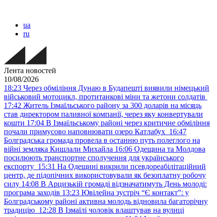
ua
ru
Лента новостей
10/08/2026
18:23
Через обміління Дунаю в Будапешті виявили німецький
військовий мотоцикл, протитанкові міни та жетони солдатів
17:42
Житель Ізмаїльського району за 300 доларів на місяць
став директором паливної компанії, через яку конвертували
кошти
17:04
В Ізмаїльському районі через критичне обміління
почали примусово наповнювати озеро Катлабух
16:47
Болградська громада провела в останню путь полеглого на
війні земляка Кишлали Михайла
16:06
Одещина та Молдова
посилюють транспортне сполучення для українського
експорту
15:31
На Одещині викрили псевдореабілітаційний
центр, де підопічних використовували як безоплатну робочу
силу
14:08
В Арцизькій громаді відзначатимуть День молоді:
програма заходів
13:23
Ювілейна зустріч “Є контакт”: у
Болградському районі активна молодь відновила багаторічну
традицію
12:28
В Ізмаїлі чоловік влаштував на вулиці