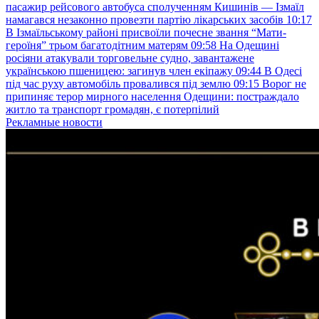
пасажир рейсового автобуса сполученням Кишинів — Ізмаїл
намагався незаконно провезти партію лікарських засобів
10:17
В Ізмаїльському районі присвоїли почесне звання “Мати-
героїня” трьом багатодітним матерям
09:58
На Одещині
росіяни атакували торговельне судно, завантажене
українською пшеницею: загинув член екіпажу
09:44
В Одесі
під час руху автомобіль провалився під землю
09:15
Ворог не
припиняє терор мирного населення Одещини: постраждало
житло та транспорт громадян, є потерпілий
Рекламные новости