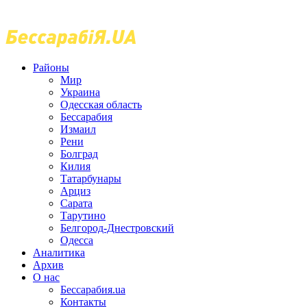
Районы
Мир
Украина
Одесская область
Бессарабия
Измаил
Рени
Болград
Килия
Татарбунары
Арциз
Сарата
Тарутино
Белгород-Днестровский
Одесса
Аналитика
Архив
О нас
Бессарабия.ua
Контакты