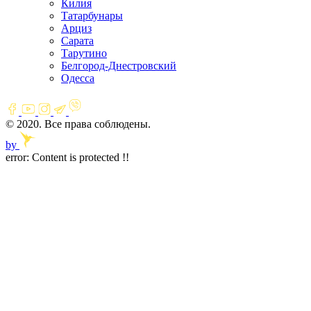
Килия
Татарбунары
Арциз
Сарата
Тарутино
Белгород-Днестровский
Одесса
© 2020. Все права соблюдены.
by
error:
Content is protected !!