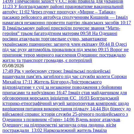
14:09
Тимчасовий захист у ЄС: нові правила для українців
11:23
У Болградському районі працюватиме вакцинальний
автобус
11:02
Через пункт пропуску «Мирне – Табаки»
пасажир рейсового автобуса сполученням Кишинів — Ізмаїл
намагався незаконно провезти партію лікарських засобів
10:17
В Ізмаїльському районі присвоїли почесне звання “Мати-
героїня” трьом багатодітним матерям
09:58
На Одещині
росіяни атакували торговельне судно, завантажене
українською пшеницею: загинув член екіпажу
09:44
В Одесі
під час руху автомобіль провалився під землю
09:15
Ворог не
припиняє терор мирного населення Одещини: постраждало
житло та транспорт громадян, є потерпілий
05/08/2026
17:49
Рік у небесному строю: Ізмаїльські поліцейські
вшанували пам’ять загиблого під час служби колеги Сороки
Михайла
17:11
Житель Білгород-Дністровського
відповідатиме у суді за незаконне поводження з бойовими
припасами та вибухівкою
16:47
Ізмаїл став майданчиком для
обговорення морських ініціатив ЄС
16:03
Болградський
історико-етнографічний музей запропонував компроміс щодо
вирішення питання використання підвалу
14:44
Від бізнесу до
військової справи: історія служби 25-річного поліцейського з
Одещини з позивним «Горн»
14:06
Вдень ворог атакував
Одещину: на підприємстві загинула одна людина, вісім
постраждали
13:02
Наркозалежний житель Ізмаїла