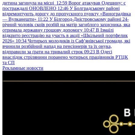
дитина загинула на місці
12:59
Ворог атакував Одещину: є
постраждалі ОНОВЛЕНО
12:46
У Болградському районі
відремонтують дорогу до пропускного пункту «Виноградівка
— Вулканешти»
11:22
У Білгород-Дністровському районі 24-
річний чоловік скоїв розбій на матір загиблого захисника, яка
отримала державну грошову допомогу
10:47
В Ізмаїлі
відкрито реєстрацію на участь в акції «Шкільний портфелик
2026»
10:34
Чотирьох молодиків із Саф’янівської громади, які
вчинили розбійний напад на пенсіонерів та їх онука,
відправили за ґрати на тривалий строк
09:23
В Одесі
внаслідок стрілянини поранено чотирьох працівників РТЦК
та СП
Рекламные новости