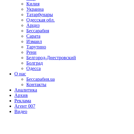
Килия
Украина
Татарбунары
Одесская обл.
Арциз
Бессарабия
Сарата
Измаил
Тарутино
Рени
Белгород-Днестровский
Болград
Одесса
О нас
Бессарабия.ua
Контакты
Аналитика
Архив
Реклама
Агент 007
Видео