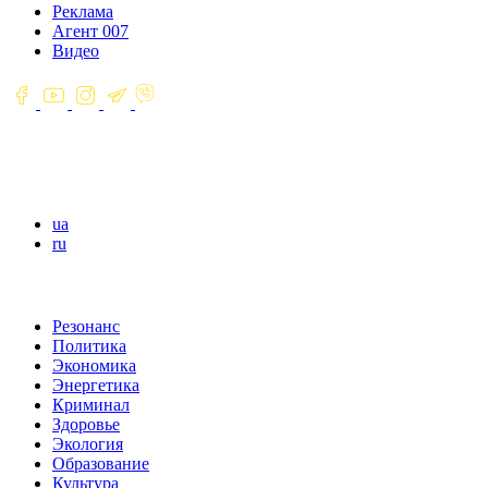
Реклама
Агент 007
Видео
ua
ru
Резонанс
Политика
Экономика
Энергетика
Криминал
Здоровье
Экология
Образование
Культура