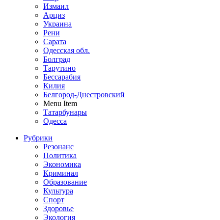
Измаил
Арциз
Украина
Рени
Сарата
Одесская обл.
Болград
Тарутино
Бессарабия
Килия
Белгород-Днестровский
Menu Item
Татарбунары
Одесса
Рубрики
Резонанс
Политика
Экономика
Криминал
Образование
Культура
Спорт
Здоровье
Экология