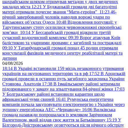
шахрайським шляхом отримував метадон у двох медичних
закладах міста
12:21
У Буджацькій громади дві багатодітні
матері отримали почесне звання “Мати-героїня”
11:23
46-
річний завербований чоловік наводив ворожі удари по
військових обʼєктах Одеси
10:48
Відновлення популяції: у
Тарутинському степу оселилися червонокнижні європейські
хом’яки
10:14
У Бессарабській громаді відкрили третій
сучасний водоочисний комплекс
09:39
Ворог атакував Київ
балістикою та ударними дронами: є загиблий та постраждалі
09:10
У Татарбунарській громаді понад 45 родин отримали
консультації фахівців медичного центру реабілітації матері та
дитини
04/08/2026
18:14
В Україні встановили 159 місць незаконного утримання
українців на окупованих територіях та в рф
17:52
В Арцизькій
громаді провели в останню путь загиблого захисника України
Стоянова Анатолія
17:38
В Ізмаїльському районі затримали
підозрюваного у замаху на зґвалтування 84-річної жінки
17:03
У Болградському районі встановили карантин щодо
африканської чуми свиней
16:41
Румунська енергетична
компанія почала закуповувати електроенергію з України через
зупинку енергоблока АЕС «Чернаводе»
16:06
Вилківська
громада назавжди попрощалася із земляком Зарічнюком
Валентином, який віддав своє життя за Батьківщину
15:19
У
Білгороді-Дністровському оговтуються після нічного обстрілу