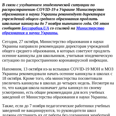
В связи с ухудшением эпидемической ситуации по
распространению COVID-19 в Украине Министерство
образования и науки Украины рекомендует директорам
учреждений общего среднего образования продлить
школьные каникулы до 7 ноября нынешнего года. Об этом
сообщает
Бессарабия.UA
со ссылкой на
Министерство
образования и науки Украины.
Сегодня, 27 октября, Министерство образования и науки
Украины направило рекомендации директорам учреждений
общего среднего образования, в которых советуют продлить
осенние каникулы для школьников, учитывая эпидемическую
ситуацию по распространению коронавирусной инфекции.
Напомним, 13 октября из-за вспышки COVID-19 МОН и МОЗ
Украины рекомендовали начать осенние каникулы в школах с
18 октября. Кроме того, оба министерства посоветовали
увеличить каникулы в школах до четырех недель. Несмотря на
то, что каждая школа назначает даты каникул по своему
усмотрению, есть общие рекомендации для всех учебных
заведений от Министерства образования и науки Украины.
Также, если до 7 ноября педагогические работники учебных
заведений не вакцинируются, то руководители школ
должны отстранить их от работы без сохранения заработной