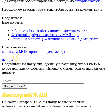
Для отправки комментария вам необходимо
авторизоваться
.
Необходимо авторизироваться, чтобы оставить комментарий.
Поделиться:
Еще по теме:
Бібліотека і сучасність: пошук формули успіху
Феєричні здобутки саратських МАНівців
Районній бібліотеці – антикварні книги від мецената
Похожие темы:
каникулы
МОН
продление
рекомендации
наверх
Подпишись на нашу еженедельную рассылку, чтобы быть в
курсе последних событий. Никакого спама, только актуальные
новости.
Подписаться
На сайте БессарабіЯ.UA вы найдете самые свежие
публикации о жизни Измаила, Рени, Килии, Болграда,