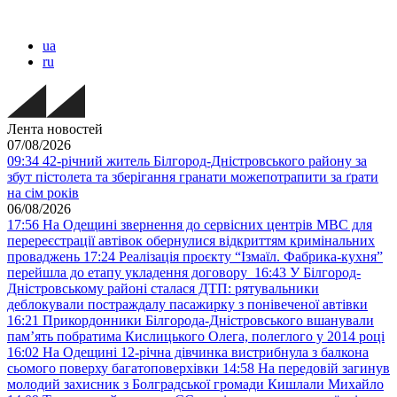
ua
ru
Лента новостей
07/08/2026
09:34
42-річний житель Білгород-Дністровського району за
збут пістолета та зберігання гранати можепотрапити за ґрати
на сім років
06/08/2026
17:56
На Одещині звернення до сервісних центрів МВС для
перереєстрації автівок обернулися відкриттям кримінальних
проваджень
17:24
Реалізація проєкту “Ізмаїл. Фабрика-кухня”
перейшла до етапу укладення договору
16:43
У Білгород-
Дністровському районі сталася ДТП: рятувальники
деблокували постраждалу пасажирку з понівеченої автівки
16:21
Прикордонники Білгорода-Дністровського вшанували
пам’ять побратима Кислицького Олега, полеглого у 2014 році
16:02
На Одещині 12-річна дівчинка вистрибнула з балкона
сьомого поверху багатоповерхівки
14:58
На передовій загинув
молодий захисник з Болградської громади Кишлали Михайло