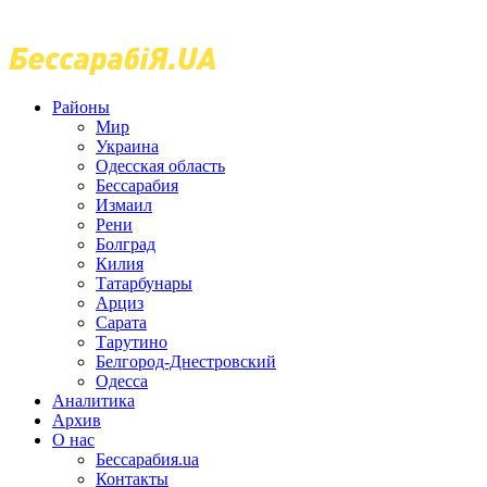
Районы
Мир
Украина
Одесская область
Бессарабия
Измаил
Рени
Болград
Килия
Татарбунары
Арциз
Сарата
Тарутино
Белгород-Днестровский
Одесса
Аналитика
Архив
О нас
Бессарабия.ua
Контакты