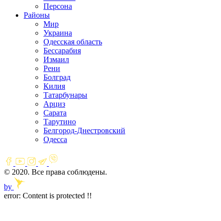
Персона
Районы
Мир
Украина
Одесская область
Бессарабия
Измаил
Рени
Болград
Килия
Татарбунары
Арциз
Сарата
Тарутино
Белгород-Днестровский
Одесса
© 2020. Все права соблюдены.
by
error:
Content is protected !!