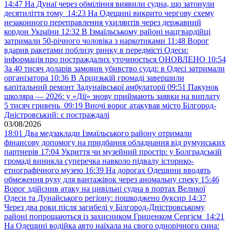
14:47
На Дунаї через обміління виявили судна, що затонули
десятиліття тому
14:23
На Одещині викрито чергову схему
незаконного переправлення ухилянтів через державний
кордон України
12:32
В Ізмаїльському районі нацгвардійці
затримали 50-річного чоловіка з наркотиками
11:48
Ворог
вдарив ракетами поблизу ринку в передмісті Одеси:
інформація про постраждалих уточнюється ОНОВЛЕНО
10:54
За 40 тисяч доларів замовив убивство судді: в Одесі затримали
організатора
10:36
В Арцизькій громаді завершили
капітальний ремонт Задунаївської амбулаторії
09:51
Пакунок
школяра — 2026: у «Дії» знову приймають заявки на виплату
5 тисяч гривень
09:19
Вночі ворог атакував місто Білгород-
Дністровський: є постраждалі
03/08/2026
18:01
Два медзаклади Ізмаїльського району отримали
фінансову допомогу на придбання обладнання від румунських
партнерів
17:04
Укриття чи музейний простір: у Болградській
громаді виникла суперечка навколо підвалу історико-
етнографічного музею
16:39
На дорогах Одещини вводять
обмеження руху для вантажівок через аномальну спеку
15:46
Ворог здійснив атаку на цивільні судна в портах Великої
Одеси та Дунайського регіону: пошкоджено буксир
14:37
Через два роки після загибелі у Білгород-Дністровському
районі попрощаються із захисником Гриценком Сергієм
14:21
На Одещині водійка авто наїхала на свого однорічного сина: