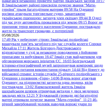
намагався незаконно провезти партію лікарських засобів
10:17
В Ізмаїльському районі присвоїли почесне звання “Мати-
героїня” трьом багатодітним матерям
09:58
На Одещині
росіяни атакували торговельне судно, завантажене
українською пшеницею: загинув член екіпажу
09:44
В Одесі
під час руху автомобіль провалився під землю
09:15
Ворог не
припиняє терор мирного населення Одещини: постраждало
житло та транспорт громадян, є потерпілий
05/08/2026
17:49
Рік у небесному строю: Ізмаїльські поліцейські
вшанували пам’ять загиблого під час служби колеги Сороки
Михайла
17:11
Житель Білгород-Дністровського
відповідатиме у суді за незаконне поводження з бойовими
припасами та вибухівкою
16:47
Ізмаїл став майданчиком для
обговорення морських ініціатив ЄС
16:03
Болградський
історико-етнографічний музей запропонував компроміс щодо
вирішення питання використання підвалу
14:44
Від бізнесу до
військової справи: історія служби 25-річного поліцейського з
Одещини з позивним «Горн»
14:06
Вдень ворог атакував
Одещину: на підприємстві загинула одна людина, вісім
постраждали
13:02
Наркозалежний житель Ізмаїла
шахрайським шляхом отримував метадон у двох медичних
закладах міста
12:21
У Буджацькій громади дві багатодітні
матері отримали почесне звання “Мати-героїня”
11:23
46-
річний завербований чоловік наводив ворожі удари по