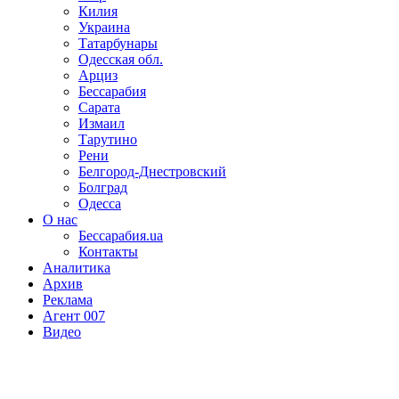
Килия
Украина
Татарбунары
Одесская обл.
Арциз
Бессарабия
Сарата
Измаил
Тарутино
Рени
Белгород-Днестровский
Болград
Одесса
О нас
Бессарабия.ua
Контакты
Аналитика
Архив
Реклама
Агент 007
Видео