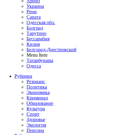
Арциз
Украина
Рени
Сарата
Одесская обл.
Болград
Тарутино
Бессарабия
Килия
Белгород-Днестровский
Menu Item
Татарбунары
Одесса
Рубрики
Резонанс
Политика
Экономика
Криминал
Образование
Культура
Спорт
Здоровье
Экология
Персона