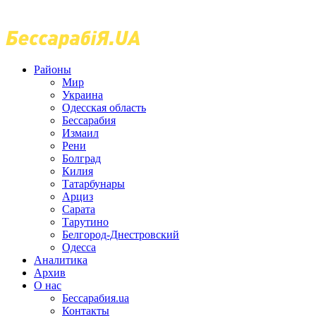
Районы
Мир
Украина
Одесская область
Бессарабия
Измаил
Рени
Болград
Килия
Татарбунары
Арциз
Сарата
Тарутино
Белгород-Днестровский
Одесса
Аналитика
Архив
О нас
Бессарабия.ua
Контакты