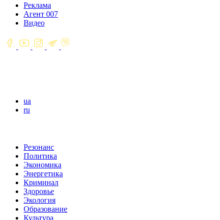
Реклама
Агент 007
Видео
ua
ru
Резонанс
Политика
Экономика
Энергетика
Криминал
Здоровье
Экология
Образование
Культура