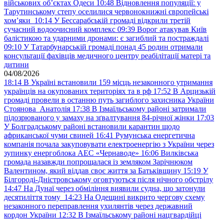
військових обʼєктах Одеси
10:48
Відновлення популяції: у
Тарутинському степу оселилися червонокнижні європейські
хом’яки
10:14
У Бессарабській громаді відкрили третій
сучасний водоочисний комплекс
09:39
Ворог атакував Київ
балістикою та ударними дронами: є загиблий та постраждалі
09:10
У Татарбунарській громаді понад 45 родин отримали
консультації фахівців медичного центру реабілітації матері та
дитини
04/08/2026
18:14
В Україні встановили 159 місць незаконного утримання
українців на окупованих територіях та в рф
17:52
В Арцизькій
громаді провели в останню путь загиблого захисника України
Стоянова Анатолія
17:38
В Ізмаїльському районі затримали
підозрюваного у замаху на зґвалтування 84-річної жінки
17:03
У Болградському районі встановили карантин щодо
африканської чуми свиней
16:41
Румунська енергетична
компанія почала закуповувати електроенергію з України через
зупинку енергоблока АЕС «Чернаводе»
16:06
Вилківська
громада назавжди попрощалася із земляком Зарічнюком
Валентином, який віддав своє життя за Батьківщину
15:19
У
Білгороді-Дністровському оговтуються після нічного обстрілу
14:47
На Дунаї через обміління виявили судна, що затонули
десятиліття тому
14:23
На Одещині викрито чергову схему
незаконного переправлення ухилянтів через державний
кордон України
12:32
В Ізмаїльському районі нацгвардійці