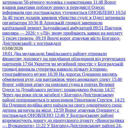
затримали 50-річного чоловіка з наркотиками
11:48
Ворог
вдарив ракетами поблизу ринку в передмісті Одеси:
інформація про постраждалих уточнюється ОНОВЛЕНО
10:54
За 40 тисяч доларів замовив убивство судді: в Одесі затримали
організатора
10:36
В Арцизькій громаді завершили
капітальний ремонт Задунаївської амбулаторії
09:51
Пакунок
школяра — 2026: у «Дії» знову приймають заявки на виплату
5 тисяч гривень
09:19
Вночі ворог атакував місто Білгород-
Дністровський: є постраждалі
03/08/2026
18:01
Два медзаклади Ізмаїльського району отримали
фінансову допомогу на придбання обладнання від румунських
партнерів
17:04
Укриття чи музейний простір: у Болградській
громаді виникла суперечка навколо підвалу історико-
етнографічного музею
16:39
На дорогах Одещини вводять
обмеження руху для вантажівок через аномальну спеку
15:46
Ворог здійснив атаку на цивільні судна в портах Великої
Одеси та Дунайського регіону: пошкоджено буксир
14:37
Через два роки після загибелі у Білгород-Дністровському
районі попрощаються із захисником Гриценком Сергієм
14:21
На Одещині водійка авто наїхала на свого однорічного сина:
дитина загинула на місці
12:59
Ворог атакував Одещину: є
постраждалі ОНОВЛЕНО
12:46
У Болградському районі
відремонтують дорогу до пропускного пункту «Виноградівка
— Вулканешти»
11:22
У Білгород-Дністровському районі 24-