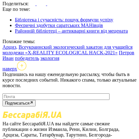
Поделиться:
Еще по теме:
Бібліотека і сучасність: пошук формули успіху
Феєричні здобутки саратських МАНівців
Районній бібліотеці – антикварні книги від мецената
Похожие темы:
Арциз,
Всеукраинский экологический хакатон для учащейся
молодежи «Х-REALITY ECOLOGICAL HACK-2021»
Петров
Иван
победитель
экология
наверх
Подпишись на нашу еженедельную рассылку, чтобы быть в
курсе последних событий. Никакого спама, только актуальные
новости.
Подписаться
На сайте БессарабіЯ.UA вы найдете самые свежие
публикации о жизни Измаила, Рени, Килии, Болграда,
Арциза, Сараты, Татарбунар, Тарутино, Белгорода-