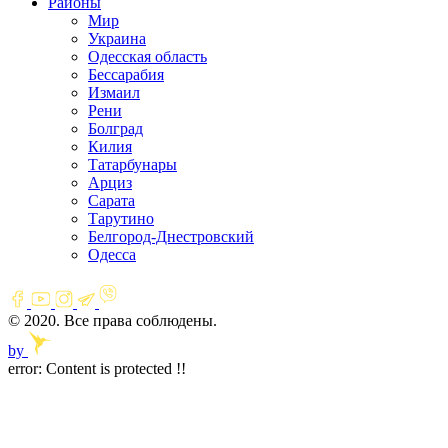
Районы
Мир
Украина
Одесская область
Бессарабия
Измаил
Рени
Болград
Килия
Татарбунары
Арциз
Сарата
Тарутино
Белгород-Днестровский
Одесса
© 2020. Все права соблюдены.
by
error:
Content is protected !!