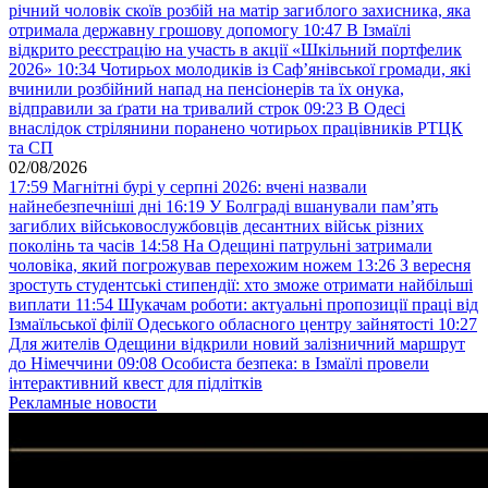
річний чоловік скоїв розбій на матір загиблого захисника, яка
отримала державну грошову допомогу
10:47
В Ізмаїлі
відкрито реєстрацію на участь в акції «Шкільний портфелик
2026»
10:34
Чотирьох молодиків із Саф’янівської громади, які
вчинили розбійний напад на пенсіонерів та їх онука,
відправили за ґрати на тривалий строк
09:23
В Одесі
внаслідок стрілянини поранено чотирьох працівників РТЦК
та СП
02/08/2026
17:59
Магнітні бурі у серпні 2026: вчені назвали
найнебезпечніші дні
16:19
У Болграді вшанували пам’ять
загиблих військовослужбовців десантних військ різних
поколінь та часів
14:58
На Одещині патрульні затримали
чоловіка, який погрожував перехожим ножем
13:26
З вересня
зростуть студентські стипендії: хто зможе отримати найбільші
виплати
11:54
Шукачам роботи: актуальні пропозиції праці від
Ізмаїльської філії Одеського обласного центру зайнятості
10:27
Для жителів Одещини відкрили новий залізничний маршрут
до Німеччини
09:08
Особиста безпека: в Ізмаїлі провели
інтерактивний квест для підлітків
Рекламные новости