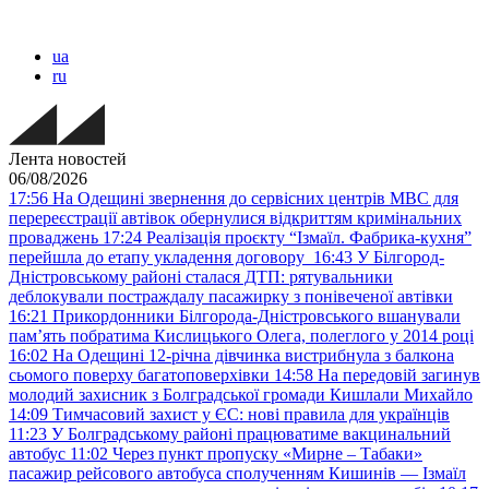
ua
ru
Лента новостей
06/08/2026
17:56
На Одещині звернення до сервісних центрів МВС для
перереєстрації автівок обернулися відкриттям кримінальних
проваджень
17:24
Реалізація проєкту “Ізмаїл. Фабрика-кухня”
перейшла до етапу укладення договору
16:43
У Білгород-
Дністровському районі сталася ДТП: рятувальники
деблокували постраждалу пасажирку з понівеченої автівки
16:21
Прикордонники Білгорода-Дністровського вшанували
пам’ять побратима Кислицького Олега, полеглого у 2014 році
16:02
На Одещині 12-річна дівчинка вистрибнула з балкона
сьомого поверху багатоповерхівки
14:58
На передовій загинув
молодий захисник з Болградської громади Кишлали Михайло
14:09
Тимчасовий захист у ЄС: нові правила для українців
11:23
У Болградському районі працюватиме вакцинальний
автобус
11:02
Через пункт пропуску «Мирне – Табаки»
пасажир рейсового автобуса сполученням Кишинів — Ізмаїл