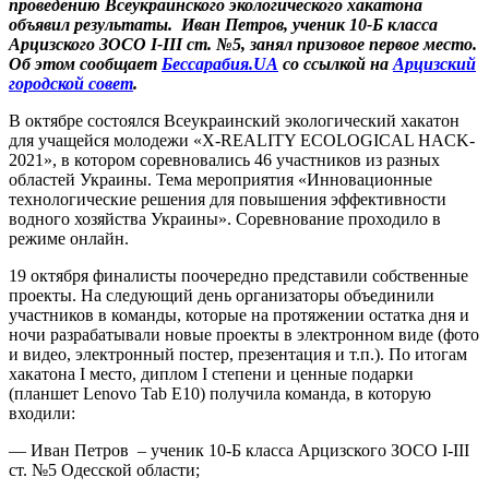
проведению Всеукраинского экологического хакатона
объявил результаты. Иван
Петров
, ученик 10-Б класса
Арцизcкого ЗОСО I-III ст. №5, занял призовое первое место.
Об этом сообщает
Бессарабия.UA
со ссылкой на
Арцизcкий
городской совет
.
В октябре состоялся Всеукраинский экологический хакатон
для учащейся молодежи «Х-REALITY ECOLOGICAL HACK-
2021», в котором соревновались 46 участников из разных
областей Украины. Тема мероприятия «Инновационные
технологические решения для повышения эффективности
водного хозяйства Украины». Соревнование проходило в
режиме онлайн.
19 октября финалисты поочередно представили собственные
проекты. На следующий день организаторы объединили
участников в команды, которые на протяжении остатка дня и
ночи разрабатывали новые проекты в электронном виде (фото
и видео, электронный постер, презентация и т.п.). По итогам
хакатона I место, диплом I степени и ценные подарки
(планшет Lenovo Tab E10) получила команда, в которую
входили:
— Иван Петров – ученик 10-Б класса Арцизского ЗОСО I-III
ст. №5 Одесской области;