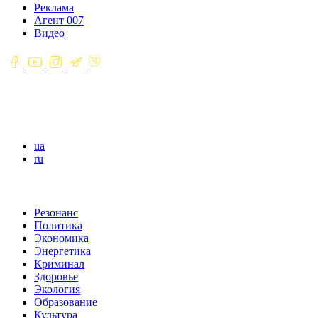
Реклама
Агент 007
Видео
ua
ru
Резонанс
Политика
Экономика
Энергетика
Криминал
Здоровье
Экология
Образование
Культура