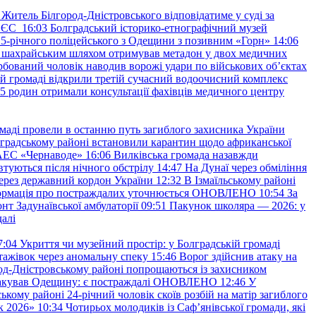
Житель Білгород-Дністровського відповідатиме у суді за
в ЄС
16:03
Болградський історико-етнографічний музей
и 25-річного поліцейського з Одещини з позивним «Горн»
14:06
а шахрайським шляхом отримував метадон у двох медичних
рбований чоловік наводив ворожі удари по військових обʼєктах
ій громаді відкрили третій сучасний водоочисний комплекс
45 родин отримали консультації фахівців медичного центру
маді провели в останню путь загиблого захисника України
градському районі встановили карантин щодо африканської
 АЕС «Чернаводе»
16:06
Вилківська громада назавжди
втуються після нічного обстрілу
14:47
На Дунаї через обміління
ерез державний кордон України
12:32
В Ізмаїльському районі
інформація про постраждалих уточнюється ОНОВЛЕНО
10:54
За
т Задунаївської амбулаторії
09:51
Пакунок школяра — 2026: у
далі
7:04
Укриття чи музейний простір: у Болградській громаді
ажівок через аномальну спеку
15:46
Ворог здійснив атаку на
ород-Дністровському районі попрощаються із захисником
акував Одещину: є постраждалі ОНОВЛЕНО
12:46
У
ькому районі 24-річний чоловік скоїв розбій на матір загиблого
к 2026»
10:34
Чотирьох молодиків із Саф’янівської громади, які