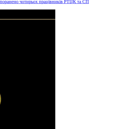
и поранено чотирьох працівників РТЦК та СП