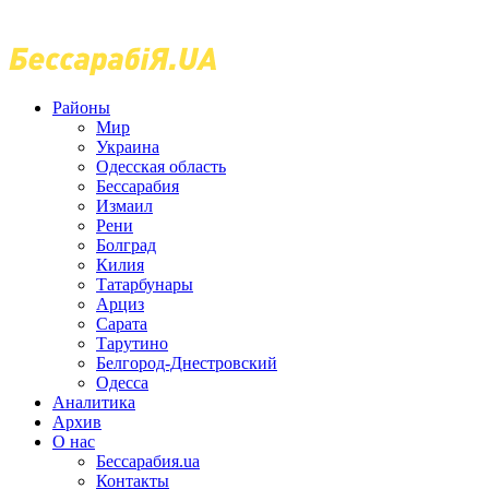
Районы
Мир
Украина
Одесская область
Бессарабия
Измаил
Рени
Болград
Килия
Татарбунары
Арциз
Сарата
Тарутино
Белгород-Днестровский
Одесса
Аналитика
Архив
О нас
Бессарабия.ua
Контакты