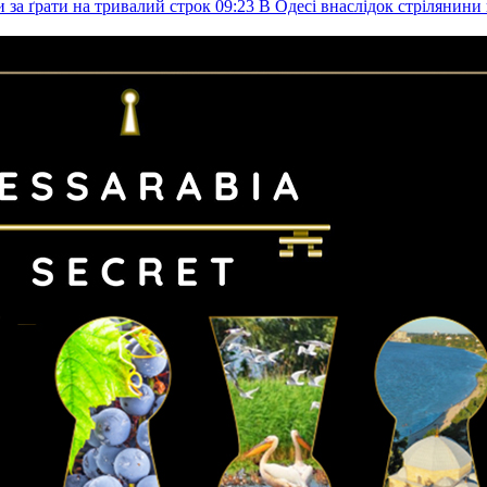
и за ґрати на тривалий строк
09:23
В Одесі внаслідок стрілянин