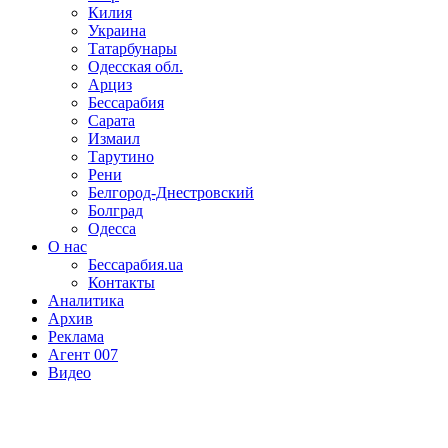
Килия
Украина
Татарбунары
Одесская обл.
Арциз
Бессарабия
Сарата
Измаил
Тарутино
Рени
Белгород-Днестровский
Болград
Одесса
О нас
Бессарабия.ua
Контакты
Аналитика
Архив
Реклама
Агент 007
Видео