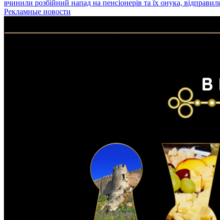
вчинили розбійний напад на пенсіонерів та їх онука, відправил
Рекламные новости