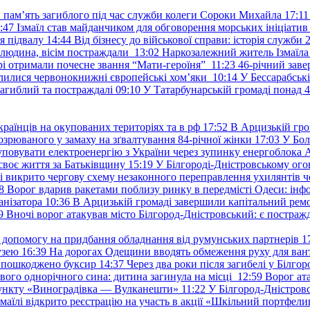
и пам’ять загиблого під час служби колеги Сороки Михайла
17:11
:47
Ізмаїл став майданчиком для обговорення морських ініціати
я підвалу
14:44
Від бізнесу до військової справи: історія служб
 людина, вісім постраждали
13:02
Наркозалежний житель Ізмаїл
ері отримали почесне звання “Мати-героїня”
11:23
46-річний заве
елилися червонокнижні європейські хом’яки
10:14
У Бессарабськ
загиблий та постраждалі
09:10
У Татарбунарській громаді понад 
раїнців на окупованих територіях та в рф
17:52
В Арцизькій гро
озрюваного у замаху на зґвалтування 84-річної жінки
17:03
У Бол
уповувати електроенергію з України через зупинку енергоблока
своє життя за Батьківщину
15:19
У Білгороді-Дністровському ого
 викрито чергову схему незаконного переправлення ухилянтів ч
8
Ворог вдарив ракетами поблизу ринку в передмісті Одеси: 
анізатора
10:36
В Арцизькій громаді завершили капітальний ремон
9
Вночі ворог атакував місто Білгород-Дністровський: є постраж
у допомогу на придбання обладнання від румунських партнерів
1
узею
16:39
На дорогах Одещини вводять обмеження руху для вант
: пошкоджено буксир
14:37
Через два роки після загибелі у Білг
свого однорічного сина: дитина загинула на місці
12:59
Ворог ат
пункту «Виноградівка — Вулканешти»
11:22
У Білгород-Дністровс
змаїлі відкрито реєстрацію на участь в акції «Шкільний портфели