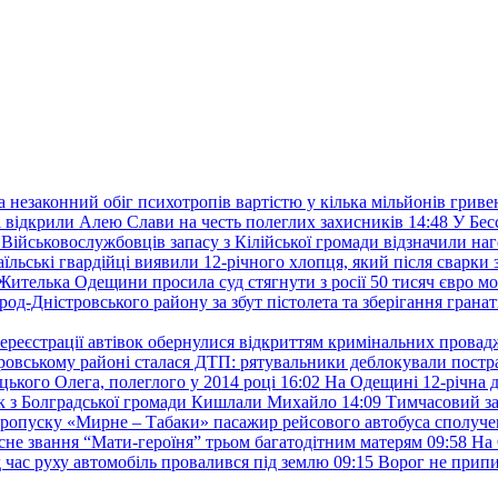
а незаконний обіг психотропів вартістю у кілька мільйонів гриве
 відкрили Алею Слави на честь полеглих захисників
14:48
У Бес
Військовослужбовців запасу з Кілійської громади відзначили н
аїльські гвардійці виявили 12-річного хлопця, який після сварки 
Жителька Одещини просила суд стягнути з росії 50 тисяч євро м
род-Дністровського району за збут пістолета та зберігання гранат
ереєстрації автівок обернулися відкриттям кримінальних провад
ровському районі сталася ДТП: рятувальники деблокували постр
ького Олега, полеглого у 2014 році
16:02
На Одещині 12-річна д
к з Болградської громади Кишлали Михайло
14:09
Тимчасовий за
пропуску «Мирне – Табаки» пасажир рейсового автобуса сполуче
есне звання “Мати-героїня” трьом багатодітним матерям
09:58
На 
д час руху автомобіль провалився під землю
09:15
Ворог не припи