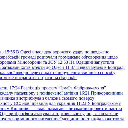
нь
15:56
В Одесі внаслідок ворожого удару пошкоджено
сарабській громаді розпочали громадське обговорення щодо
агородами Міноборони та ЗСУ
12:53
На Одещині запустили
з батьками хотів втекти до Одеси
11:37
Підвал музею в Болграді
оральної шкоди через страх та порушення звичного способу
и може потрапити за ґрати на сім років
жень
17:24
Реалізація проєкту “Ізмаїл. Фабрика-кухня”
аждалу пасажирку з понівеченої автівки
16:21
Прикордонники
івчинка вистрибнула з балкона сьомого поверху
хист у ЄС: нові правила для українців
11:23
У Болградському
нням Кишинів — Ізмаїл намагався незаконно провезти партію
Одещині росіяни атакували торговельне судно, завантажене
няє терор мирного населення Одещини: постраждало житло та