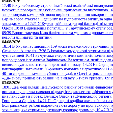
05/08/2026
17:49
Рік у небесному строю: Ізмаїльські поліцейські вшанувал
незаконне поводження з бойовими припасами та вибухівкою
16
запропонував компроміс щодо вирішення питання використанн
Вдень ворог атакував Одещину: на підприємстві загинула одна
закладах міста
12:21
У Буджацькій громади дві багатодітні мат
Одеси
10:48
Відновлення популяції: у Тарутинському степу ос
09:39
Ворог атакував Київ балістикою та ударними дронами: є 
реабілітації матері та дитини
04/08/2026
18:14
В Україні встановили 159 місць незаконного утримання ук
Стоянова Анатолія
17:38
В Ізмаїльському районі затримали під
чуми свиней
16:41
Румунська енергетична компанія почала зак
попрощалася із земляком Зарічнюком Валентином, який віддав 
виявили судна, що затонули десятиліття тому
14:23
На Одещині
нацгвардійці затримали 50-річного чоловіка з наркотиками
11:4
40 тисяч доларів замовив убивство судді: в Одесі затримали орг
«Дії» знову приймають заявки на виплату 5 тисяч гривень
09:1
03/08/2026
18:01
Два медзаклади Ізмаїльського району отримали фінансов
виникла суперечка навколо підвалу історико-етнографічного м
цивільні судна в портах Великої Одеси та Дунайського регіону
Гриценком Сергієм
14:21
На Одещині водійка авто наїхала на 
Болградському районі відремонтують дорогу до пропускного 
захисника, яка отримала державну грошову допомогу
10:47
В І