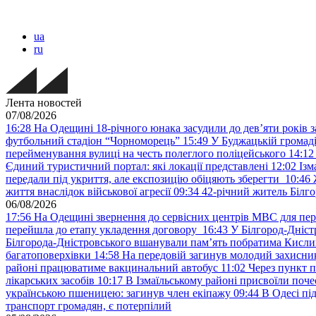
ua
ru
Лента новостей
07/08/2026
16:28
На Одещині 18-річного юнака засудили до дев’яти років з
футбольний стадіон “Чорноморець”
15:49
У Буджацькій громаді
перейменування вулиці на честь полеглого поліцейського
14:12
Єдиний туристичний портал: які локації представлені
12:02
Ізм
передали під укриття, але експозицію обіцяють зберегти
10:46
життя внаслідок військової агресії
09:34
42-річний житель Білго
06/08/2026
17:56
На Одещині звернення до сервісних центрів МВС для пер
перейшла до етапу укладення договору
16:43
У Білгород-Дніст
Білгорода-Дністровського вшанували пам’ять побратима Кислиц
багатоповерхівки
14:58
На передовій загинув молодий захисни
районі працюватиме вакцинальний автобус
11:02
Через пункт 
лікарських засобів
10:17
В Ізмаїльському районі присвоїли поч
українською пшеницею: загинув член екіпажу
09:44
В Одесі пі
транспорт громадян, є потерпілий