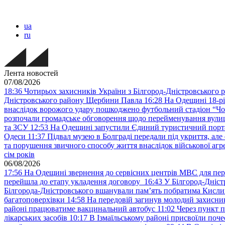
ua
ru
Лента новостей
07/08/2026
18:36
Чотирьох захисників України з Білгород-Дністровського 
Дністровського району Щербини Павла
16:28
На Одещині 18-рі
внаслідок ворожого удару пошкоджено футбольний стадіон “Ч
розпочали громадське обговорення щодо перейменування вулиці
та ЗСУ
12:53
На Одещині запустили Єдиний туристичний портал
Одеси
11:37
Підвал музею в Болграді передали під укриття, ал
та порушення звичного способу життя внаслідок військової агре
сім років
06/08/2026
17:56
На Одещині звернення до сервісних центрів МВС для пер
перейшла до етапу укладення договору
16:43
У Білгород-Дніст
Білгорода-Дністровського вшанували пам’ять побратима Кислиц
багатоповерхівки
14:58
На передовій загинув молодий захисни
районі працюватиме вакцинальний автобус
11:02
Через пункт 
лікарських засобів
10:17
В Ізмаїльському районі присвоїли поч