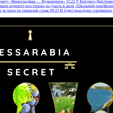
пункту «Виноградівка — Вулканешти»
11:22
У Білгород-Дністровс
змаїлі відкрито реєстрацію на участь в акції «Шкільний портфели
и за ґрати на тривалий строк
09:23
В Одесі внаслідок стрілянин