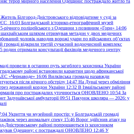
няє терор мирного населення Одещини: постраждало житло та
Житель Білгород-Дністровського відповідатиме у суді за
в ЄС
16:03
Болградський історико-етнографічний музей
и 25-річного поліцейського з Одещини з позивним «Горн»
14:06
а шахрайським шляхом отримував метадон у двох медичних
рбований чоловік наводив ворожі удари по військових обʼєктах
ій громаді відкрили третій сучасний водоочисний комплекс
45 родин отримали консультації фахівців медичного центру
маді провели в останню путь загиблого захисника України
градському районі встановили карантин щодо африканської
 АЕС «Чернаводе»
16:06
Вилківська громада назавжди
втуються після нічного обстрілу
14:47
На Дунаї через обміління
ерез державний кордон України
12:32
В Ізмаїльському районі
інформація про постраждалих уточнюється ОНОВЛЕНО
10:54
За
т Задунаївської амбулаторії
09:51
Пакунок школяра — 2026: у
далі
7:04
Укриття чи музейний простір: у Болградській громаді
ажівок через аномальну спеку
15:46
Ворог здійснив атаку на
ород-Дністровському районі попрощаються із захисником
акував Одещину: є постраждалі ОНОВЛЕНО
12:46
У