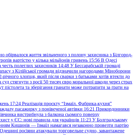
но обірвалося життя звільненого з полону захисника з Білгород-
ропів вартістю у кілька мільйонів гривень
15:56
В Одесі
 честь полеглих захисників
14:48
У Бессарабській громаді
апасу з Кілійської громади відзначили нагородами Міноборони
2-річного хлопця, який після сварки з батьками хотів втекти до
уд стягнути з росії 50 тисяч євро моральної шкоди через страх
т пістолета та зберігання гранати може потрапити за ґрати на
жень
17:24
Реалізація проєкту “Ізмаїл. Фабрика-кухня”
аждалу пасажирку з понівеченої автівки
16:21
Прикордонники
івчинка вистрибнула з балкона сьомого поверху
хист у ЄС: нові правила для українців
11:23
У Болградському
нням Кишинів — Ізмаїл намагався незаконно провезти партію
Одещині росіяни атакували торговельне судно, завантажене