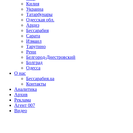
Килия
Украина
Татарбунары
Одесская обл.
Арциз
Бессарабия
Сарата
Измаил
Тарутино
Рени
Белгород-Днестровский
Болград
Одесса
О нас
Бессарабия.ua
Контакты
Аналитика
Архив
Реклама
Агент 007
Видео