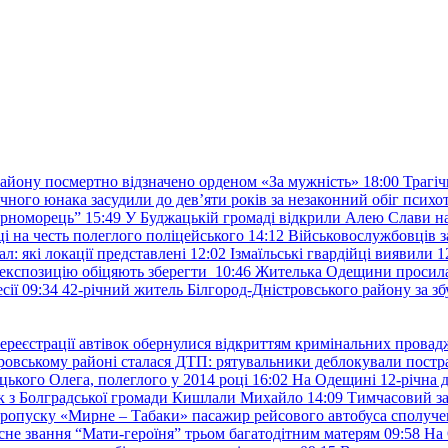
району посмертно відзначено орденом «За мужність»
18:00
Трагіч
чного юнака засудили до дев’яти років за незаконний обіг психот
орноморець”
15:49
У Буджацькій громаді відкрили Алею Слави на
 на честь полеглого поліцейського
14:12
Військовослужбовців з
: які локації представлені
12:02
Ізмаїльські гвардійці виявили 1
е експозицію обіцяють зберегти
10:46
Жителька Одещини просила с
сії
09:34
42-річний житель Білгород-Дністровського району за збу
ереєстрації автівок обернулися відкриттям кримінальних провад
ровському районі сталася ДТП: рятувальники деблокували постр
ького Олега, полеглого у 2014 році
16:02
На Одещині 12-річна д
к з Болградської громади Кишлали Михайло
14:09
Тимчасовий за
пропуску «Мирне – Табаки» пасажир рейсового автобуса сполуче
есне звання “Мати-героїня” трьом багатодітним матерям
09:58
На 