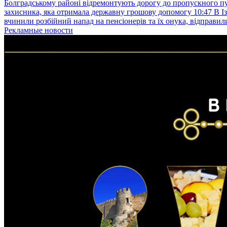
Болградському районі відремонтують дорогу до пропускного 
захисника, яка отримала державну грошову допомогу
10:47
В І
вчинили розбійний напад на пенсіонерів та їх онука, відправил
Рекламные новости