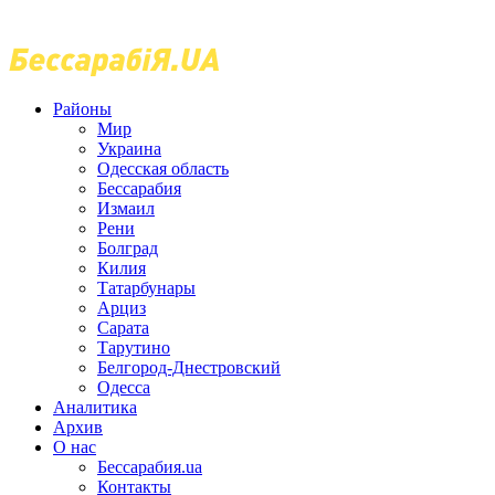
Районы
Мир
Украина
Одесская область
Бессарабия
Измаил
Рени
Болград
Килия
Татарбунары
Арциз
Сарата
Тарутино
Белгород-Днестровский
Одесса
Аналитика
Архив
О нас
Бессарабия.ua
Контакты