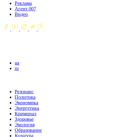
Реклама
Агент 007
Видео
ua
ru
Резонанс
Политика
Экономика
Энергетика
Криминал
Здоровье
Экология
Образование
Культура