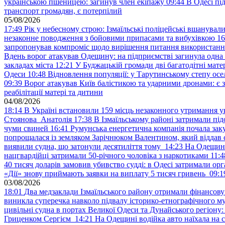
українською пшеницею: загинув член екіпажу
09:44
В Одесі пі
транспорт громадян, є потерпілий
05/08/2026
17:49
Рік у небесному строю: Ізмаїльські поліцейські вшанувал
незаконне поводження з бойовими припасами та вибухівкою
16
запропонував компроміс щодо вирішення питання використанн
Вдень ворог атакував Одещину: на підприємстві загинула одна
закладах міста
12:21
У Буджацькій громади дві багатодітні мат
Одеси
10:48
Відновлення популяції: у Тарутинському степу ос
09:39
Ворог атакував Київ балістикою та ударними дронами: є 
реабілітації матері та дитини
04/08/2026
18:14
В Україні встановили 159 місць незаконного утримання ук
Стоянова Анатолія
17:38
В Ізмаїльському районі затримали під
чуми свиней
16:41
Румунська енергетична компанія почала зак
попрощалася із земляком Зарічнюком Валентином, який віддав 
виявили судна, що затонули десятиліття тому
14:23
На Одещині
нацгвардійці затримали 50-річного чоловіка з наркотиками
11:4
40 тисяч доларів замовив убивство судді: в Одесі затримали орг
«Дії» знову приймають заявки на виплату 5 тисяч гривень
09:1
03/08/2026
18:01
Два медзаклади Ізмаїльського району отримали фінансов
виникла суперечка навколо підвалу історико-етнографічного м
цивільні судна в портах Великої Одеси та Дунайського регіону
Гриценком Сергієм
14:21
На Одещині водійка авто наїхала на 