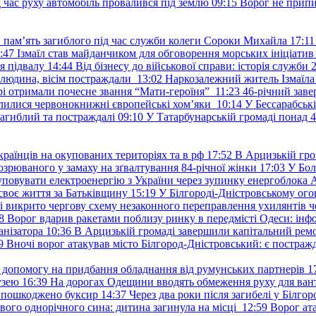
д час руху автомобіль провалився під землю
09:15
Ворог не припи
и пам’ять загиблого під час служби колеги Сороки Михайла
17:11
:47
Ізмаїл став майданчиком для обговорення морських ініціати
я підвалу
14:44
Від бізнесу до військової справи: історія служб
 людина, вісім постраждали
13:02
Наркозалежний житель Ізмаїл
ері отримали почесне звання “Мати-героїня”
11:23
46-річний заве
елилися червонокнижні європейські хом’яки
10:14
У Бессарабськ
загиблий та постраждалі
09:10
У Татарбунарській громаді понад 
раїнців на окупованих територіях та в рф
17:52
В Арцизькій гро
озрюваного у замаху на зґвалтування 84-річної жінки
17:03
У Бол
уповувати електроенергію з України через зупинку енергоблока
своє життя за Батьківщину
15:19
У Білгороді-Дністровському ого
 викрито чергову схему незаконного переправлення ухилянтів ч
8
Ворог вдарив ракетами поблизу ринку в передмісті Одеси: 
анізатора
10:36
В Арцизькій громаді завершили капітальний ремон
9
Вночі ворог атакував місто Білгород-Дністровський: є постраж
у допомогу на придбання обладнання від румунських партнерів
1
узею
16:39
На дорогах Одещини вводять обмеження руху для вант
: пошкоджено буксир
14:37
Через два роки після загибелі у Білг
свого однорічного сина: дитина загинула на місці
12:59
Ворог ат