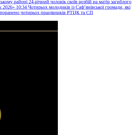
ькому районі 24-річний чоловік скоїв розбій на матір загиблого
к 2026»
10:34
Чотирьох молодиків із Саф’янівської громади, які
и поранено чотирьох працівників РТЦК та СП