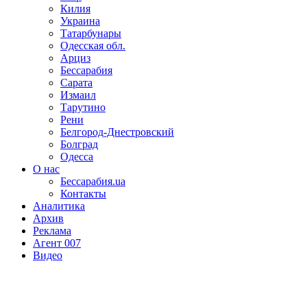
Килия
Украина
Татарбунары
Одесская обл.
Арциз
Бессарабия
Сарата
Измаил
Тарутино
Рени
Белгород-Днестровский
Болград
Одесса
О нас
Бессарабия.ua
Контакты
Аналитика
Архив
Реклама
Агент 007
Видео