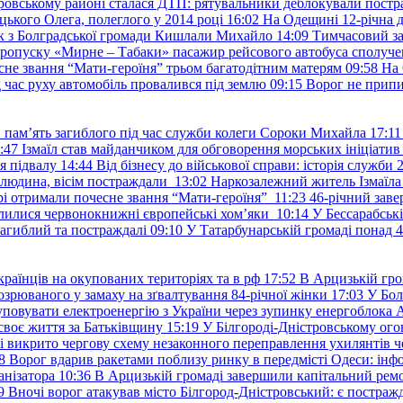
ровському районі сталася ДТП: рятувальники деблокували постр
ького Олега, полеглого у 2014 році
16:02
На Одещині 12-річна д
к з Болградської громади Кишлали Михайло
14:09
Тимчасовий за
пропуску «Мирне – Табаки» пасажир рейсового автобуса сполуче
есне звання “Мати-героїня” трьом багатодітним матерям
09:58
На 
д час руху автомобіль провалився під землю
09:15
Ворог не припи
и пам’ять загиблого під час служби колеги Сороки Михайла
17:11
:47
Ізмаїл став майданчиком для обговорення морських ініціати
я підвалу
14:44
Від бізнесу до військової справи: історія служб
 людина, вісім постраждали
13:02
Наркозалежний житель Ізмаїл
ері отримали почесне звання “Мати-героїня”
11:23
46-річний заве
елилися червонокнижні європейські хом’яки
10:14
У Бессарабськ
загиблий та постраждалі
09:10
У Татарбунарській громаді понад 
раїнців на окупованих територіях та в рф
17:52
В Арцизькій гро
озрюваного у замаху на зґвалтування 84-річної жінки
17:03
У Бол
уповувати електроенергію з України через зупинку енергоблока
своє життя за Батьківщину
15:19
У Білгороді-Дністровському ого
 викрито чергову схему незаконного переправлення ухилянтів ч
8
Ворог вдарив ракетами поблизу ринку в передмісті Одеси: 
анізатора
10:36
В Арцизькій громаді завершили капітальний ремон
9
Вночі ворог атакував місто Білгород-Дністровський: є постраж