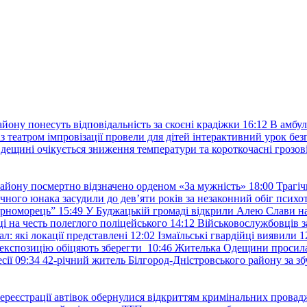
йону понесуть відповідальність за скоєні крадіжки
16:12
В амбул
із театром імпровізації провели для дітей інтерактивний урок без
дещині очікується зниження температури та короткочасні грозові
району посмертно відзначено орденом «За мужність»
18:00
Трагіч
чного юнака засудили до дев’яти років за незаконний обіг психот
орноморець”
15:49
У Буджацькій громаді відкрили Алею Слави на
 на честь полеглого поліцейського
14:12
Військовослужбовців з
: які локації представлені
12:02
Ізмаїльські гвардійці виявили 1
е експозицію обіцяють зберегти
10:46
Жителька Одещини просила с
сії
09:34
42-річний житель Білгород-Дністровського району за збу
ереєстрації автівок обернулися відкриттям кримінальних провад