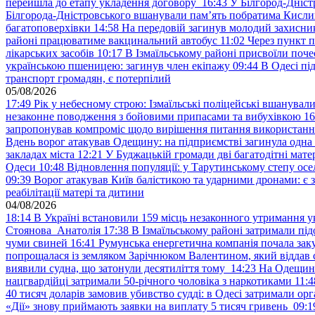
перейшла до етапу укладення договору
16:43
У Білгород-Дніст
Білгорода-Дністровського вшанували пам’ять побратима Кислиц
багатоповерхівки
14:58
На передовій загинув молодий захисни
районі працюватиме вакцинальний автобус
11:02
Через пункт 
лікарських засобів
10:17
В Ізмаїльському районі присвоїли поч
українською пшеницею: загинув член екіпажу
09:44
В Одесі пі
транспорт громадян, є потерпілий
05/08/2026
17:49
Рік у небесному строю: Ізмаїльські поліцейські вшанувал
незаконне поводження з бойовими припасами та вибухівкою
16
запропонував компроміс щодо вирішення питання використанн
Вдень ворог атакував Одещину: на підприємстві загинула одна
закладах міста
12:21
У Буджацькій громади дві багатодітні мат
Одеси
10:48
Відновлення популяції: у Тарутинському степу ос
09:39
Ворог атакував Київ балістикою та ударними дронами: є 
реабілітації матері та дитини
04/08/2026
18:14
В Україні встановили 159 місць незаконного утримання ук
Стоянова Анатолія
17:38
В Ізмаїльському районі затримали під
чуми свиней
16:41
Румунська енергетична компанія почала зак
попрощалася із земляком Зарічнюком Валентином, який віддав 
виявили судна, що затонули десятиліття тому
14:23
На Одещині
нацгвардійці затримали 50-річного чоловіка з наркотиками
11:4
40 тисяч доларів замовив убивство судді: в Одесі затримали орг
«Дії» знову приймають заявки на виплату 5 тисяч гривень
09:1