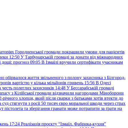
аторіях Городненської громади покращили умови для пацієнтів
пеки
12:50
У Тарбунарській громаді за донати від міжнародних
 дощі: прогноз
09:05
В Ізмаїлі вручили сертифікати учасникам
но обірвалося життя звільненого з полону захисника з Білгород-
ропів вартістю у кілька мільйонів гривень
15:56
В Одесі
 честь полеглих захисників
14:48
У Бессарабській громаді
апасу з Кілійської громади відзначили нагородами Міноборони
2-річного хлопця, який після сварки з батьками хотів втекти до
уд стягнути з росії 50 тисяч євро моральної шкоди через страх
т пістолета та зберігання гранати може потрапити за ґрати на
жень
17:24
Реалізація проєкту “Ізмаїл. Фабрика-кухня”