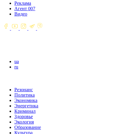
Реклама
Агент 007
Видео
ua
ru
Резонанс
Политика
Экономика
Энергетика
Криминал
Здоровье
Экология
Образование
Культура