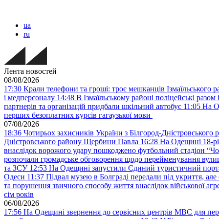
ua
ru
Лента новостей
08/08/2026
17:30
Крали телефони та гроші: троє мешканців Ізмаїльського ра
і медперсоналу
14:48
В Ізмаїльському районі поліцейські разом 
партнерів та організацій придбали шкільний автобус
11:05
На О
перших безоплатних курсів гагаузької мови
07/08/2026
18:36
Чотирьох захисників України з Білгород-Дністровського 
Дністровського району Щербини Павла
16:28
На Одещині 18-рі
внаслідок ворожого удару пошкоджено футбольний стадіон “Ч
розпочали громадське обговорення щодо перейменування вулиці
та ЗСУ
12:53
На Одещині запустили Єдиний туристичний портал
Одеси
11:37
Підвал музею в Болграді передали під укриття, ал
та порушення звичного способу життя внаслідок військової агре
сім років
06/08/2026
17:56
На Одещині звернення до сервісних центрів МВС для пер