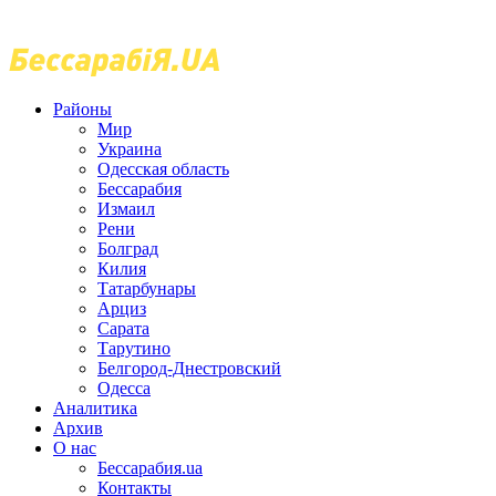
Районы
Мир
Украина
Одесская область
Бессарабия
Измаил
Рени
Болград
Килия
Татарбунары
Арциз
Сарата
Тарутино
Белгород-Днестровский
Одесса
Аналитика
Архив
О нас
Бессарабия.ua
Контакты