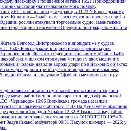
аждалу пасажирку з понівеченої автівки
16:21
Прикордонники
івчинка вистрибнула з балкона сьомого поверху
хист у ЄС: нові правила для українців
11:23
У Болградському
нням Кишинів — Ізмаїл намагався незаконно провезти партію
Одещині росіяни атакували торговельне судно, завантажене
няє терор мирного населення Одещини: постраждало житло та
Житель Білгород-Дністровського відповідатиме у суді за
в ЄС
16:03
Болградський історико-етнографічний музей
и 25-річного поліцейського з Одещини з позивним «Горн»
14:06
а шахрайським шляхом отримував метадон у двох медичних
рбований чоловік наводив ворожі удари по військових обʼєктах
ій громаді відкрили третій сучасний водоочисний комплекс
45 родин отримали консультації фахівців медичного центру
маді провели в останню путь загиблого захисника України
градському районі встановили карантин щодо африканської
 АЕС «Чернаводе»
16:06
Вилківська громада назавжди
втуються після нічного обстрілу
14:47
На Дунаї через обміління
ерез державний кордон України
12:32
В Ізмаїльському районі
інформація про постраждалих уточнюється ОНОВЛЕНО
10:54
За
т Задунаївської амбулаторії
09:51
Пакунок школяра — 2026: у
далі