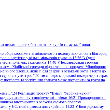
учасникам перших безоплатних курсів гагаузької мови
но обірвалося життя звільненого з полону захисника з Білгород-
ропів вартістю у кілька мільйонів гривень
15:56
В Одесі
 честь полеглих захисників
14:48
У Бессарабській громаді
апасу з Кілійської громади відзначили нагородами Міноборони
2-річного хлопця, який після сварки з батьками хотів втекти до
уд стягнути з росії 50 тисяч євро моральної шкоди через страх
т пістолета та зберігання гранати може потрапити за ґрати на
жень
17:24
Реалізація проєкту “Ізмаїл. Фабрика-кухня”
аждалу пасажирку з понівеченої автівки
16:21
Прикордонники
івчинка вистрибнула з балкона сьомого поверху
хист у ЄС: нові правила для українців
11:23
У Болградському