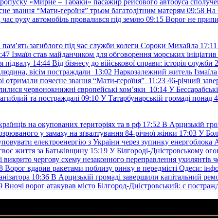
пропуску «Мирне – Табаки» пасажир рейсового автобуса сполуче
есне звання “Мати-героїня” трьом багатодітним матерям
09:58
На 
д час руху автомобіль провалився під землю
09:15
Ворог не припи
и пам’ять загиблого під час служби колеги Сороки Михайла
17:11
:47
Ізмаїл став майданчиком для обговорення морських ініціати
я підвалу
14:44
Від бізнесу до військової справи: історія служб
 людина, вісім постраждали
13:02
Наркозалежний житель Ізмаїл
ері отримали почесне звання “Мати-героїня”
11:23
46-річний заве
елилися червонокнижні європейські хом’яки
10:14
У Бессарабськ
загиблий та постраждалі
09:10
У Татарбунарській громаді понад 
раїнців на окупованих територіях та в рф
17:52
В Арцизькій гро
озрюваного у замаху на зґвалтування 84-річної жінки
17:03
У Бол
уповувати електроенергію з України через зупинку енергоблока
своє життя за Батьківщину
15:19
У Білгороді-Дністровському ого
 викрито чергову схему незаконного переправлення ухилянтів ч
8
Ворог вдарив ракетами поблизу ринку в передмісті Одеси: 
анізатора
10:36
В Арцизькій громаді завершили капітальний ремон
9
Вночі ворог атакував місто Білгород-Дністровський: є постраж