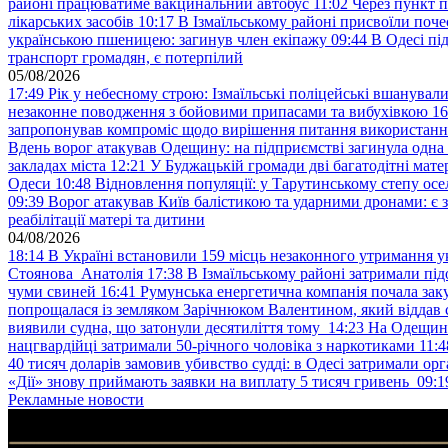
районі працюватиме вакцинальний автобус
11:02
Через пункт 
лікарських засобів
10:17
В Ізмаїльському районі присвоїли поч
українською пшеницею: загинув член екіпажу
09:44
В Одесі пі
транспорт громадян, є потерпілий
05/08/2026
17:49
Рік у небесному строю: Ізмаїльські поліцейські вшанувал
незаконне поводження з бойовими припасами та вибухівкою
16
запропонував компроміс щодо вирішення питання використанн
Вдень ворог атакував Одещину: на підприємстві загинула одна
закладах міста
12:21
У Буджацькій громади дві багатодітні мат
Одеси
10:48
Відновлення популяції: у Тарутинському степу ос
09:39
Ворог атакував Київ балістикою та ударними дронами: є 
реабілітації матері та дитини
04/08/2026
18:14
В Україні встановили 159 місць незаконного утримання ук
Стоянова Анатолія
17:38
В Ізмаїльському районі затримали під
чуми свиней
16:41
Румунська енергетична компанія почала зак
попрощалася із земляком Зарічнюком Валентином, який віддав 
виявили судна, що затонули десятиліття тому
14:23
На Одещині
нацгвардійці затримали 50-річного чоловіка з наркотиками
11:4
40 тисяч доларів замовив убивство судді: в Одесі затримали орг
«Дії» знову приймають заявки на виплату 5 тисяч гривень
09:1
Рекламные новости