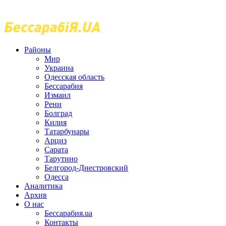
Районы
Мир
Украина
Одесская область
Бессарабия
Измаил
Рени
Болград
Килия
Татарбунары
Арциз
Сарата
Тарутино
Белгород-Днестровский
Одесса
Аналитика
Архив
О нас
Бессарабия.ua
Контакты