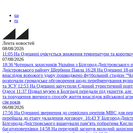
ua
ru
Лента новостей
08/08/2026
11:05
На Одещині очікується зниження температури та короткоча
07/08/2026
18:36
Чотирьох захисників України з Білгород-Дністровського 
Дністровського району Щербини Павла
16:28
На Одещині 18-рі
внаслідок ворожого удару пошкоджено футбольний стадіон “Ч
розпочали громадське обговорення щодо перейменування вулиці
та ЗСУ
12:53
На Одещині запустили Єдиний туристичний портал
Одеси
11:37
Підвал музею в Болграді передали під укриття, ал
та порушення звичного способу життя внаслідок військової агре
сім років
06/08/2026
17:56
На Одещині звернення до сервісних центрів МВС для пер
перейшла до етапу укладення договору
16:43
У Білгород-Дніст
Білгорода-Дністровського вшанували пам’ять побратима Кислиц
багатоповерхівки
14:58
На передовій загинув молодий захисни