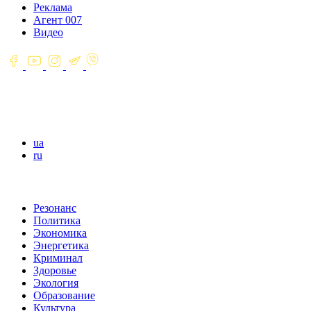
Реклама
Агент 007
Видео
ua
ru
Резонанс
Политика
Экономика
Энергетика
Криминал
Здоровье
Экология
Образование
Культура