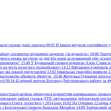
сні грозові дощі: прогноз
09:05
В Ізмаїлі вручили сертифікати 
району посмертно відзначено орденом «За мужність»
18:00
Трагіч
чного юнака засудили до дев’яти років за незаконний обіг психот
орноморець”
15:49
У Буджацькій громаді відкрили Алею Слави на
 на честь полеглого поліцейського
14:12
Військовослужбовців з
: які локації представлені
12:02
Ізмаїльські гвардійці виявили 1
е експозицію обіцяють зберегти
10:46
Жителька Одещини просила с
сії
09:34
42-річний житель Білгород-Дністровського району за збу
ереєстрації автівок обернулися відкриттям кримінальних провад
ровському районі сталася ДТП: рятувальники деблокували постр
ького Олега, полеглого у 2014 році
16:02
На Одещині 12-річна д
к з Болградської громади Кишлали Михайло
14:09
Тимчасовий за