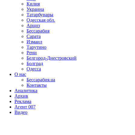
Килия
Украина
Татарбунары
Одесская обл.
Арциз
Бессарабия
Сарата
Измаил
Тарутино
Рени
Белгород-Днестровский
Болград
Одесса
О нас
Бессарабия.ua
Контакты
Аналитика
Архив
Реклама
Агент 007
Видео