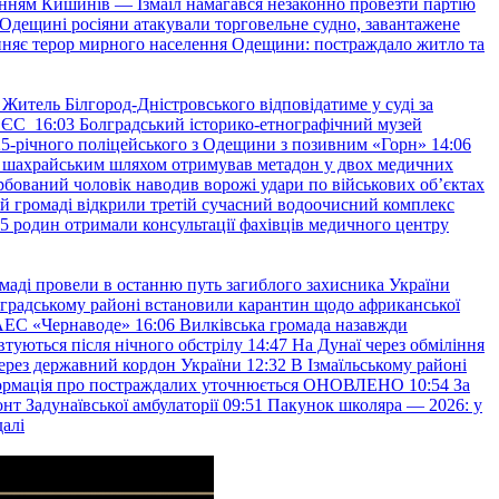
нням Кишинів — Ізмаїл намагався незаконно провезти партію
Одещині росіяни атакували торговельне судно, завантажене
няє терор мирного населення Одещини: постраждало житло та
Житель Білгород-Дністровського відповідатиме у суді за
в ЄС
16:03
Болградський історико-етнографічний музей
и 25-річного поліцейського з Одещини з позивним «Горн»
14:06
а шахрайським шляхом отримував метадон у двох медичних
рбований чоловік наводив ворожі удари по військових обʼєктах
ій громаді відкрили третій сучасний водоочисний комплекс
45 родин отримали консультації фахівців медичного центру
маді провели в останню путь загиблого захисника України
градському районі встановили карантин щодо африканської
 АЕС «Чернаводе»
16:06
Вилківська громада назавжди
втуються після нічного обстрілу
14:47
На Дунаї через обміління
ерез державний кордон України
12:32
В Ізмаїльському районі
інформація про постраждалих уточнюється ОНОВЛЕНО
10:54
За
т Задунаївської амбулаторії
09:51
Пакунок школяра — 2026: у
далі