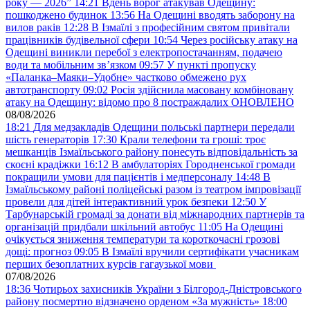
року — 2026”
14:21
Вдень ворог атакував Одещину:
пошкоджено будинок
13:56
На Одещині вводять заборону на
вилов раків
12:28
В Ізмаїлі з професійним святом привітали
працівників будівельної сфери
10:54
Через російську атаку на
Одещині виникли перебої з електропостачанням, подачею
води та мобільним звʼязком
09:57
У пункті пропуску
«Паланка–Маяки–Удобне» частково обмежено рух
автотранспорту
09:02
Росія здійснила масовану комбіновану
атаку на Одещину: відомо про 8 постраждалих ОНОВЛЕНО
08/08/2026
18:21
Для медзакладів Одещини польські партнери передали
шість генераторів
17:30
Крали телефони та гроші: троє
мешканців Ізмаїльського району понесуть відповідальність за
скоєні крадіжки
16:12
В амбулаторіях Городненської громади
покращили умови для пацієнтів і медперсоналу
14:48
В
Ізмаїльському районі поліцейські разом із театром імпровізації
провели для дітей інтерактивний урок безпеки
12:50
У
Тарбунарській громаді за донати від міжнародних партнерів та
організацій придбали шкільний автобус
11:05
На Одещині
очікується зниження температури та короткочасні грозові
дощі: прогноз
09:05
В Ізмаїлі вручили сертифікати учасникам
перших безоплатних курсів гагаузької мови
07/08/2026
18:36
Чотирьох захисників України з Білгород-Дністровського
району посмертно відзначено орденом «За мужність»
18:00