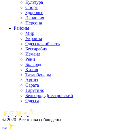
Культура
Спорт
Здоровье
Экология
Персона
Районы
Мир
Украина
Одесская область
Бессарабия
Измаил
Рени
Болград
Килия
Татарбунары
Арциз
Сарата
Тарутино
Белгород-Днестровский
Одесса
© 2020. Все права соблюдены.
by