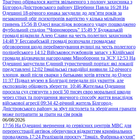
Трагічно обірвалося життя звільненого з полону захисника з
Білгород-Дністровського району Щербини Павла
16:28
На
Одещині 18-річного юнака засудили до дев’яти років за
незаконний обіг психотропів вартістю у кілька мільйонів
гривень
15:56
В Одесі внаслідок ворожого удару пошкоджено
футбольний стадіон “Чорноморець”
15:49
У Буджацькій
громаді відкрили Алею Слави на честь полеглих захисників
14:48
У Бессарабській громаді розпочали громадське
обговорення щодо перейменування вулиці на честь полеглого
поліцейського
14:12
Військовослужбовців запасу з Кілійської
громади відзначили нагородами Міноборони та ЗСУ
12:53
На
Одещині запустили Єдиний туристичний портал: які локації
представлені
12:02
Ізмаїльські гвардійці виявили 12-річного
хлопця, який після сварки з батьками хотів втекти до Одеси
11:37
Підвал музею в Болграді передали під укриття, але
експозицію обіцяють зберегти
10:46
Жителька Одещини
просила суд стягнути з росії 50 тисяч євро моральної шкоди
через страх та порушення звичного способу життя внаслідок
військової агресії
09:34
42-річний житель Білгород-
Дністровського району за збут пістолета та зберігання гранати
може потрапити за ґрати на сім років
06/08/2026
17:56
На Одещині звернення до сервісних центрів МВС для
перереєстрації автівок обернулися відкриттям кримінальних
проваджень
17:24
Реалізація проєкту “Ізмаїл. Фабрика-кухня”