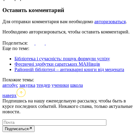
Оставить комментарий
Для отправки комментария вам необходимо
авторизоваться
.
Необходимо авторизироваться, чтобы оставить комментарий.
Поделиться:
Еще по теме:
Бібліотека і сучасність: пошук формули успіху
Феєричні здобутки саратських МАНівців
Районній бібліотеці – антикварні книги від мецената
Похожие темы:
автобус
закупка
тендер
ученики
школа
наверх
Подпишись на нашу еженедельную рассылку, чтобы быть в
курсе последних событий. Никакого спама, только актуальные
новости.
Подписаться