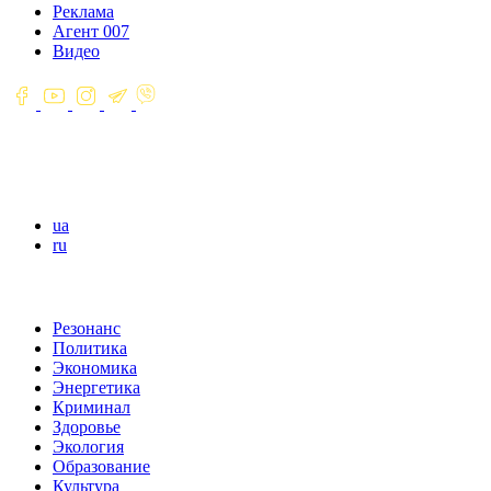
Реклама
Агент 007
Видео
ua
ru
Резонанс
Политика
Экономика
Энергетика
Криминал
Здоровье
Экология
Образование
Культура