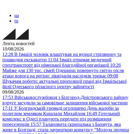
ua
ru
Лента новостей
10/08/2026
12:28
В Ізмаїлі чоловік влаштував на вулиці стрілянину та
пошкодив екскаватор
11:04
Ізмаїл отримав медичний
спецтранспорт від німецької благодійної організації
10:26
Майже для 130 тис. сімей Одещини повернуто світло після
атаки ворога на регіон: ліквідація наслідків триває
09:08
Шукачам роботи: актуальні пропозиції праці від Ізмаїльської
філії Одеського обласного центру зайнятості
09/08/2026
17:53
Військовослужбовця з Білгород-Дністровського району
вдруге засудили за самовільне залишення військової частини
17:11
У Болградській громаді оголошено День жалоби за
полеглим земляком Кишлали Михайлом
16:49
Готельний
комплекс в Одесі планують передати під розміщення
переселенців
15:57
Талановита скрипалька з Бахмута, яка
живе в Болграді, стала лауреаткою конкурсу “Молода людина