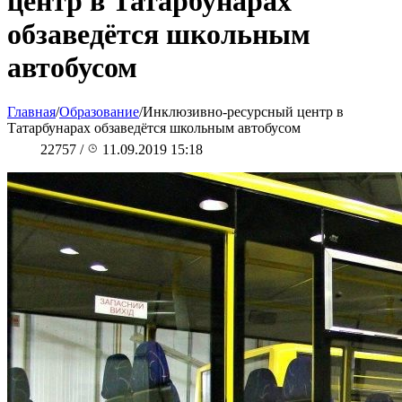
центр в Татарбунарах
обзаведётся школьным
автобусом
Главная
/
Образование
/
Инклюзивно-ресурсный центр в
Татарбунарах обзаведётся школьным автобусом
22757
/
11.09.2019 15:18