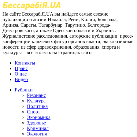
На сайте БессарабіЯ.UA вы найдете самые свежие
публикации о жизни Измаила, Рени, Килии, Болграда,
Арциза, Сараты, Татарбунар, Тарутино, Белгорода-
Днестровского, а также Одесской области и Украины.
Журналистские расследования, авторские публикации, пресс-
конференции ключевых фигур органов власти, эксклюзивные
новости из сфер здравохранения, образования, спорта и
культуры – все это есть на страницах сайта
Контакты
Прайс
О нас
Видео
Рубрики
Резонанс
Культура
Политика
Спорт
Экономика
Здоровье
Криминал
Экология