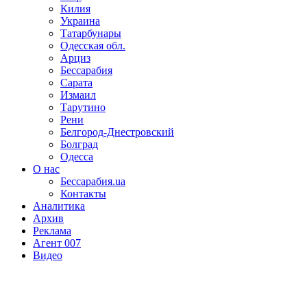
Килия
Украина
Татарбунары
Одесская обл.
Арциз
Бессарабия
Сарата
Измаил
Тарутино
Рени
Белгород-Днестровский
Болград
Одесса
О нас
Бессарабия.ua
Контакты
Аналитика
Архив
Реклама
Агент 007
Видео