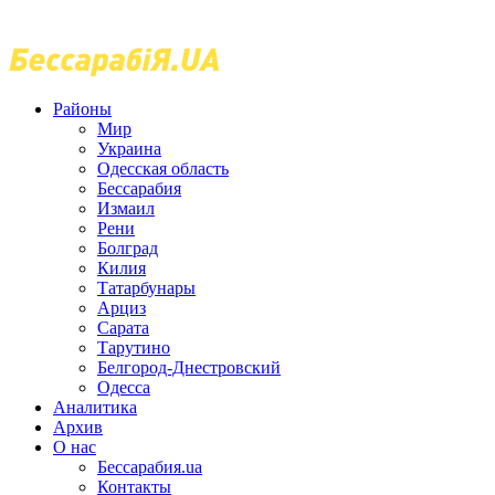
Районы
Мир
Украина
Одесская область
Бессарабия
Измаил
Рени
Болград
Килия
Татарбунары
Арциз
Сарата
Тарутино
Белгород-Днестровский
Одесса
Аналитика
Архив
О нас
Бессарабия.ua
Контакты