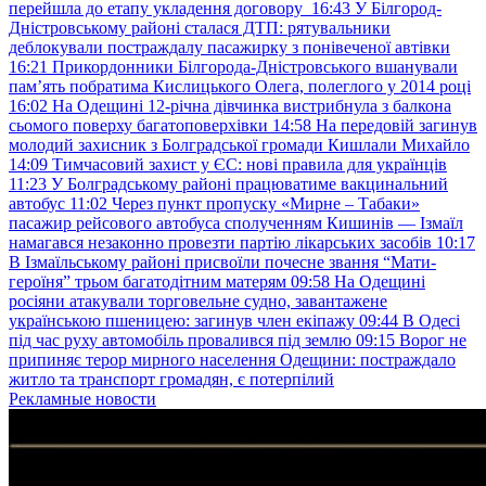
перейшла до етапу укладення договору
16:43
У Білгород-
Дністровському районі сталася ДТП: рятувальники
деблокували постраждалу пасажирку з понівеченої автівки
16:21
Прикордонники Білгорода-Дністровського вшанували
пам’ять побратима Кислицького Олега, полеглого у 2014 році
16:02
На Одещині 12-річна дівчинка вистрибнула з балкона
сьомого поверху багатоповерхівки
14:58
На передовій загинув
молодий захисник з Болградської громади Кишлали Михайло
14:09
Тимчасовий захист у ЄС: нові правила для українців
11:23
У Болградському районі працюватиме вакцинальний
автобус
11:02
Через пункт пропуску «Мирне – Табаки»
пасажир рейсового автобуса сполученням Кишинів — Ізмаїл
намагався незаконно провезти партію лікарських засобів
10:17
В Ізмаїльському районі присвоїли почесне звання “Мати-
героїня” трьом багатодітним матерям
09:58
На Одещині
росіяни атакували торговельне судно, завантажене
українською пшеницею: загинув член екіпажу
09:44
В Одесі
під час руху автомобіль провалився під землю
09:15
Ворог не
припиняє терор мирного населення Одещини: постраждало
житло та транспорт громадян, є потерпілий
Рекламные новости