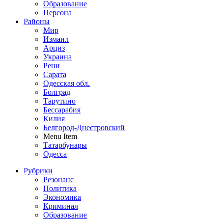
Образование
Персона
Районы
Мир
Измаил
Арциз
Украина
Рени
Сарата
Одесская обл.
Болград
Тарутино
Бессарабия
Килия
Белгород-Днестровский
Menu Item
Татарбунары
Одесса
Рубрики
Резонанс
Политика
Экономика
Криминал
Образование