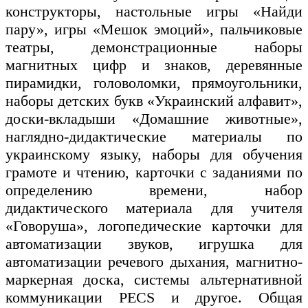
конструкторы, настольные игры «Найди
пару», игры «Мешок эмоций», пальчиковые
театры, демонстрационные наборы
магнитных цифр и знаков, деревянные
пирамидки, головоломки, прямоугольники,
наборы детских букв «Украинский алфавит»,
доски-вкладыши «Домашние животные»,
наглядно-дидактические материалы по
украинскому языку, наборы для обучения
грамоте и чтению, карточки с заданиями по
определению времени, набор
дидактического материала для учителя
«Говоруша», логопедические карточки для
автоматизации звуков, игрушка для
автоматизации речевого дыхания, магнитно-
маркерная доска, системы альтернативной
коммуникации PECS и другое. Общая