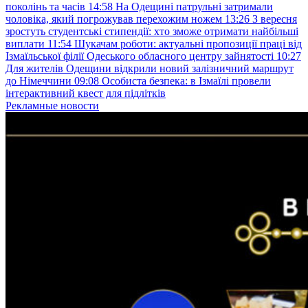
поколінь та часів
14:58
На Одещині патрульні затримали
чоловіка, який погрожував перехожим ножем
13:26
З вересня
зростуть студентські стипендії: хто зможе отримати найбільші
виплати
11:54
Шукачам роботи: актуальні пропозиції праці від
Ізмаїльської філії Одеського обласного центру зайнятості
10:27
Для жителів Одещини відкрили новий залізничний маршрут
до Німеччини
09:08
Особиста безпека: в Ізмаїлі провели
інтерактивний квест для підлітків
Рекламные новости