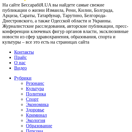
На сайте БессарабіЯ.UA вы найдете самые свежие
публикации о жизни Измаила, Рени, Килии, Болграда,
Арциза, Сараты, Татарбунар, Тарутино, Белгорода-
Днестровского, а также Одесской области и Украины.
Журналистские расследования, авторские публикации, пресс-
конференции ключевых фигур органов власти, эксклюзивные
новости из сфер здравохранения, образования, спорта и
культуры – все это есть на страницах сайта
Контакты
Прайс
О нас
Видео
Рубрики
Резонанс
Культура
Политика
Спорт
Экономика
Здоровье
Криминал
Экология
Образование
Персона