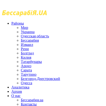
Районы
Мир
Украина
Одесская область
Бессарабия
Измаил
Рени
Болград
Килия
Татарбунары
Арциз
Сарата
Тарутино
Белгород-Днестровский
Одесса
Аналитика
Архив
О нас
Бессарабия.ua
Контакты