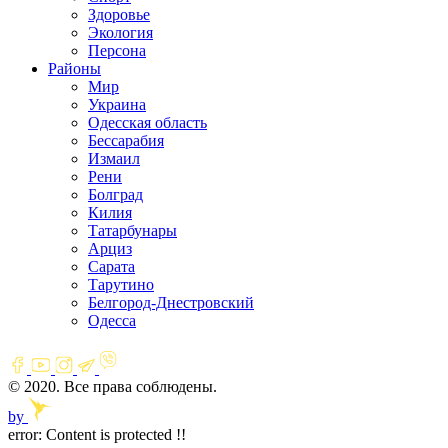
Здоровье
Экология
Персона
Районы
Мир
Украина
Одесская область
Бессарабия
Измаил
Рени
Болград
Килия
Татарбунары
Арциз
Сарата
Тарутино
Белгород-Днестровский
Одесса
© 2020. Все права соблюдены.
by
error:
Content is protected !!