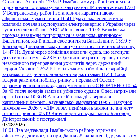
Стоянова Анатолія
17:38
В Ізмаїльському районі затримали
підозрюваного у замаху на зґвалтування 84-річної жінки
17:03
У Болградському районі встановили карантин щодо
африканської чуми свиней
16:41
Румунська енергетична
компанія почала закуповувати електроенергію з України через
зупинку енергоблока АЕС «Чернаводе»
16:06
Вилківська
громада назавжди попрощалася із земляком Зарічнюком
Валентином, який віддав своє життя за Батьківщину
15:19
У
Білгороді-Дністровському оговтуються після нічного обстрілу
14:47
На Дунаї через обміління виявили судна, що затонули
десятиліття тому
14:23
На Одещині викрито чергову схему
незаконного переправлення ухилянтів через державний
кордон України
12:32
В Ізмаїльському районі нацгвардійці
затримали 50-річного чоловіка з наркотиками
11:48
Ворог
вдарив ракетами поблизу ринку в передмісті Одеси:
інформація про постраждалих уточнюється ОНОВЛЕНО
10:54
За 40 тисяч доларів замовив убивство судді: в Одесі затримали
організатора
10:36
В Арцизькій громаді завершили
капітальний ремонт Задунаївської амбулаторії
09:51
Пакунок
школяра — 2026: у «Дії» знову приймають заявки на виплату
5 тисяч гривень
09:19
Вночі ворог атакував місто Білгород-
Дністровський: є постраждалі
03/08/2026
18:01
Два медзаклади Ізмаїльського району отримали
фінансову допомогу на придбання обладнання від румунських