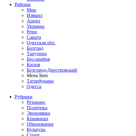
Районы
Мир
Измаил
Арциз
Украина
Рени
Сарата
Одесская обл.
Болград
Тарутино
Бессарабия
Килия
Белгород-Днестровский
Menu Item
Татарбунары
Одесса
Рубрики
Резонанс
Политика
Экономика
Криминал
Образование
Культура
Спорт