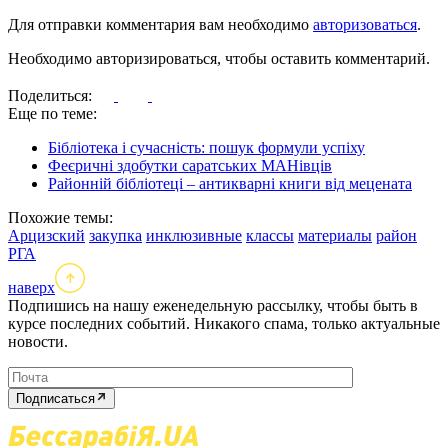
Для отправки комментария вам необходимо
авторизоваться
.
Необходимо авторизироваться, чтобы оставить комментарий.
Поделиться:
Еще по теме:
Бібліотека і сучасність: пошук формули успіху
Феєричні здобутки саратських МАНівців
Районній бібліотеці – антикварні книги від мецената
Похожие темы:
Арцизский
закупка
инклюзивные
классы
материалы
район
РГА
наверх
Подпишись на нашу еженедельную рассылку, чтобы быть в
курсе последних событий. Никакого спама, только актуальные
новости.
Подписаться