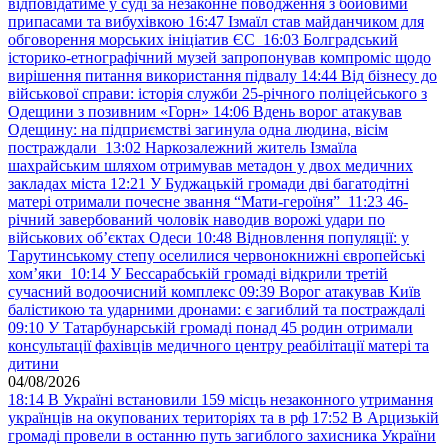
відповідатиме у суді за незаконне поводження з бойовими
припасами та вибухівкою
16:47
Ізмаїл став майданчиком для
обговорення морських ініціатив ЄС
16:03
Болградський
історико-етнографічний музей запропонував компроміс щодо
вирішення питання використання підвалу
14:44
Від бізнесу до
військової справи: історія служби 25-річного поліцейського з
Одещини з позивним «Горн»
14:06
Вдень ворог атакував
Одещину: на підприємстві загинула одна людина, вісім
постраждали
13:02
Наркозалежний житель Ізмаїла
шахрайським шляхом отримував метадон у двох медичних
закладах міста
12:21
У Буджацькій громади дві багатодітні
матері отримали почесне звання “Мати-героїня”
11:23
46-
річний завербований чоловік наводив ворожі удари по
військових обʼєктах Одеси
10:48
Відновлення популяції: у
Тарутинському степу оселилися червонокнижні європейські
хом’яки
10:14
У Бессарабській громаді відкрили третій
сучасний водоочисний комплекс
09:39
Ворог атакував Київ
балістикою та ударними дронами: є загиблий та постраждалі
09:10
У Татарбунарській громаді понад 45 родин отримали
консультації фахівців медичного центру реабілітації матері та
дитини
04/08/2026
18:14
В Україні встановили 159 місць незаконного утримання
українців на окупованих територіях та в рф
17:52
В Арцизькій
громаді провели в останню путь загиблого захисника України