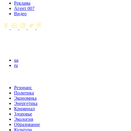
Реклама
Агент 007
Видео
ua
ru
Резонанс
Политика
Экономика
Энергетика
Криминал
Здоровье
Экология
Образование
Культура