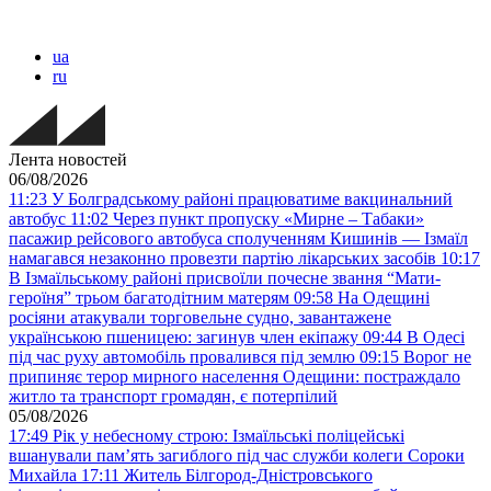
ua
ru
Лента новостей
06/08/2026
11:23
У Болградському районі працюватиме вакцинальний
автобус
11:02
Через пункт пропуску «Мирне – Табаки»
пасажир рейсового автобуса сполученням Кишинів — Ізмаїл
намагався незаконно провезти партію лікарських засобів
10:17
В Ізмаїльському районі присвоїли почесне звання “Мати-
героїня” трьом багатодітним матерям
09:58
На Одещині
росіяни атакували торговельне судно, завантажене
українською пшеницею: загинув член екіпажу
09:44
В Одесі
під час руху автомобіль провалився під землю
09:15
Ворог не
припиняє терор мирного населення Одещини: постраждало
житло та транспорт громадян, є потерпілий
05/08/2026
17:49
Рік у небесному строю: Ізмаїльські поліцейські
вшанували пам’ять загиблого під час служби колеги Сороки
Михайла
17:11
Житель Білгород-Дністровського