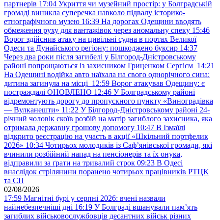
партнерів
17:04
Укриття чи музейний простір: у Болградській
громаді виникла суперечка навколо підвалу історико-
етнографічного музею
16:39
На дорогах Одещини вводять
обмеження руху для вантажівок через аномальну спеку
15:46
Ворог здійснив атаку на цивільні судна в портах Великої
Одеси та Дунайського регіону: пошкоджено буксир
14:37
Через два роки після загибелі у Білгород-Дністровському
районі попрощаються із захисником Гриценком Сергієм
14:21
На Одещині водійка авто наїхала на свого однорічного сина:
дитина загинула на місці
12:59
Ворог атакував Одещину: є
постраждалі ОНОВЛЕНО
12:46
У Болградському районі
відремонтують дорогу до пропускного пункту «Виноградівка
— Вулканешти»
11:22
У Білгород-Дністровському районі 24-
річний чоловік скоїв розбій на матір загиблого захисника, яка
отримала державну грошову допомогу
10:47
В Ізмаїлі
відкрито реєстрацію на участь в акції «Шкільний портфелик
2026»
10:34
Чотирьох молодиків із Саф’янівської громади, які
вчинили розбійний напад на пенсіонерів та їх онука,
відправили за ґрати на тривалий строк
09:23
В Одесі
внаслідок стрілянини поранено чотирьох працівників РТЦК
та СП
02/08/2026
17:59
Магнітні бурі у серпні 2026: вчені назвали
найнебезпечніші дні
16:19
У Болграді вшанували пам’ять
загиблих військовослужбовців десантних військ різних