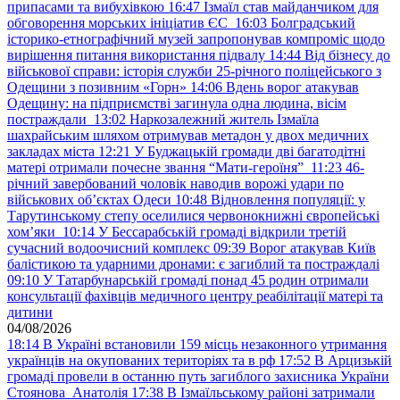
припасами та вибухівкою
16:47
Ізмаїл став майданчиком для
обговорення морських ініціатив ЄС
16:03
Болградський
історико-етнографічний музей запропонував компроміс щодо
вирішення питання використання підвалу
14:44
Від бізнесу до
військової справи: історія служби 25-річного поліцейського з
Одещини з позивним «Горн»
14:06
Вдень ворог атакував
Одещину: на підприємстві загинула одна людина, вісім
постраждали
13:02
Наркозалежний житель Ізмаїла
шахрайським шляхом отримував метадон у двох медичних
закладах міста
12:21
У Буджацькій громади дві багатодітні
матері отримали почесне звання “Мати-героїня”
11:23
46-
річний завербований чоловік наводив ворожі удари по
військових обʼєктах Одеси
10:48
Відновлення популяції: у
Тарутинському степу оселилися червонокнижні європейські
хом’яки
10:14
У Бессарабській громаді відкрили третій
сучасний водоочисний комплекс
09:39
Ворог атакував Київ
балістикою та ударними дронами: є загиблий та постраждалі
09:10
У Татарбунарській громаді понад 45 родин отримали
консультації фахівців медичного центру реабілітації матері та
дитини
04/08/2026
18:14
В Україні встановили 159 місць незаконного утримання
українців на окупованих територіях та в рф
17:52
В Арцизькій
громаді провели в останню путь загиблого захисника України
Стоянова Анатолія
17:38
В Ізмаїльському районі затримали