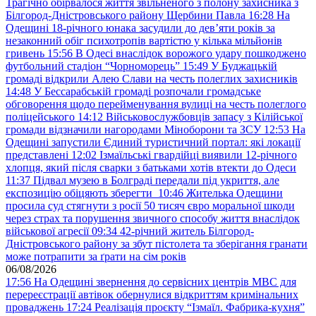
Трагічно обірвалося життя звільненого з полону захисника з
Білгород-Дністровського району Щербини Павла
16:28
На
Одещині 18-річного юнака засудили до дев’яти років за
незаконний обіг психотропів вартістю у кілька мільйонів
гривень
15:56
В Одесі внаслідок ворожого удару пошкоджено
футбольний стадіон “Чорноморець”
15:49
У Буджацькій
громаді відкрили Алею Слави на честь полеглих захисників
14:48
У Бессарабській громаді розпочали громадське
обговорення щодо перейменування вулиці на честь полеглого
поліцейського
14:12
Військовослужбовців запасу з Кілійської
громади відзначили нагородами Міноборони та ЗСУ
12:53
На
Одещині запустили Єдиний туристичний портал: які локації
представлені
12:02
Ізмаїльські гвардійці виявили 12-річного
хлопця, який після сварки з батьками хотів втекти до Одеси
11:37
Підвал музею в Болграді передали під укриття, але
експозицію обіцяють зберегти
10:46
Жителька Одещини
просила суд стягнути з росії 50 тисяч євро моральної шкоди
через страх та порушення звичного способу життя внаслідок
військової агресії
09:34
42-річний житель Білгород-
Дністровського району за збут пістолета та зберігання гранати
може потрапити за ґрати на сім років
06/08/2026
17:56
На Одещині звернення до сервісних центрів МВС для
перереєстрації автівок обернулися відкриттям кримінальних
проваджень
17:24
Реалізація проєкту “Ізмаїл. Фабрика-кухня”