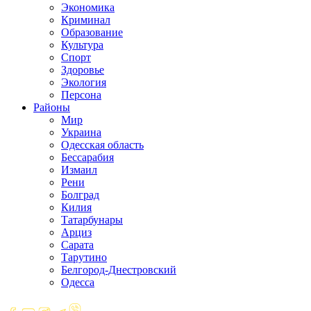
Экономика
Криминал
Образование
Культура
Спорт
Здоровье
Экология
Персона
Районы
Мир
Украина
Одесская область
Бессарабия
Измаил
Рени
Болград
Килия
Татарбунары
Арциз
Сарата
Тарутино
Белгород-Днестровский
Одесса