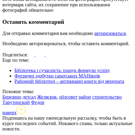
вотермарк сайта, их сохранение при использовании
фотографий обязательно
Оставить комментарий
Для отправки комментария вам необходимо
авторизоваться
.
Необходимо авторизироваться, чтобы оставить комментарий.
Поделиться:
Еще по теме:
Бібліотека і сучасність: пошук формули успіху
Феєричні здобутки саратських МАНівців
Районній бібліотеці – антикварні книги від мецената
Похожие темы:
Березино
детсад
Желясков.
облсовет
район
строительство
Тарутинский
Федор
наверх
Подпишись на нашу еженедельную рассылку, чтобы быть в
курсе последних событий. Никакого спама, только актуальные
новости.