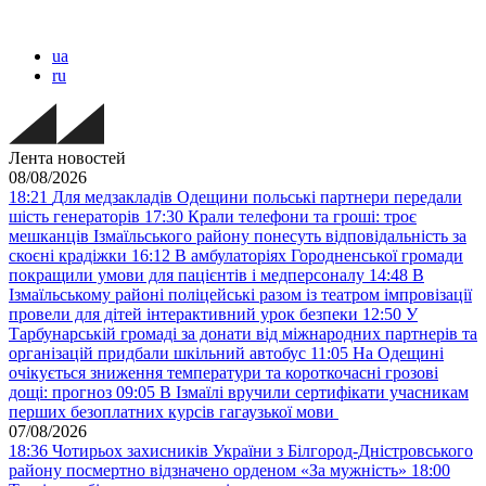
ua
ru
Лента новостей
08/08/2026
18:21
Для медзакладів Одещини польські партнери передали
шість генераторів
17:30
Крали телефони та гроші: троє
мешканців Ізмаїльського району понесуть відповідальність за
скоєні крадіжки
16:12
В амбулаторіях Городненської громади
покращили умови для пацієнтів і медперсоналу
14:48
В
Ізмаїльському районі поліцейські разом із театром імпровізації
провели для дітей інтерактивний урок безпеки
12:50
У
Тарбунарській громаді за донати від міжнародних партнерів та
організацій придбали шкільний автобус
11:05
На Одещині
очікується зниження температури та короткочасні грозові
дощі: прогноз
09:05
В Ізмаїлі вручили сертифікати учасникам
перших безоплатних курсів гагаузької мови
07/08/2026
18:36
Чотирьох захисників України з Білгород-Дністровського
району посмертно відзначено орденом «За мужність»
18:00