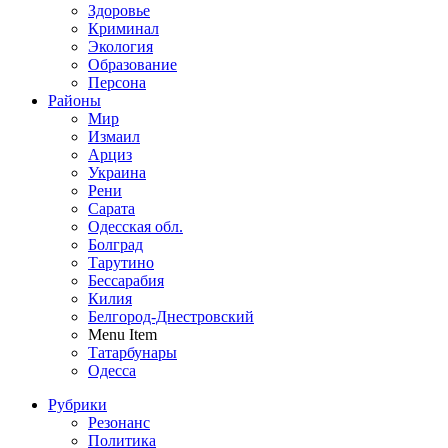
Здоровье
Криминал
Экология
Образование
Персона
Районы
Мир
Измаил
Арциз
Украина
Рени
Сарата
Одесская обл.
Болград
Тарутино
Бессарабия
Килия
Белгород-Днестровский
Menu Item
Татарбунары
Одесса
Рубрики
Резонанс
Политика