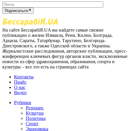
Подписаться
На сайте БессарабіЯ.UA вы найдете самые свежие
публикации о жизни Измаила, Рени, Килии, Болграда,
Арциза, Сараты, Татарбунар, Тарутино, Белгорода-
Днестровского, а также Одесской области и Украины.
Журналистские расследования, авторские публикации, пресс-
конференции ключевых фигур органов власти, эксклюзивные
новости из сфер здравохранения, образования, спорта и
культуры – все это есть на страницах сайта
Контакты
Прайс
О нас
Видео
Рубрики
Резонанс
Культура
Политика
Спорт
Экономика