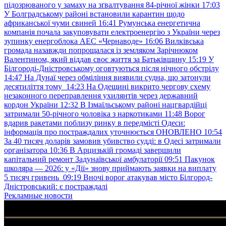
підозрюваного у замаху на зґвалтування 84-річної жінки
17:03
У Болградському районі встановили карантин щодо
африканської чуми свиней
16:41
Румунська енергетична
компанія почала закуповувати електроенергію з України через
зупинку енергоблока АЕС «Чернаводе»
16:06
Вилківська
громада назавжди попрощалася із земляком Зарічнюком
Валентином, який віддав своє життя за Батьківщину
15:19
У
Білгороді-Дністровському оговтуються після нічного обстрілу
14:47
На Дунаї через обміління виявили судна, що затонули
десятиліття тому
14:23
На Одещині викрито чергову схему
незаконного переправлення ухилянтів через державний
кордон України
12:32
В Ізмаїльському районі нацгвардійці
затримали 50-річного чоловіка з наркотиками
11:48
Ворог
вдарив ракетами поблизу ринку в передмісті Одеси:
інформація про постраждалих уточнюється ОНОВЛЕНО
10:54
За 40 тисяч доларів замовив убивство судді: в Одесі затримали
організатора
10:36
В Арцизькій громаді завершили
капітальний ремонт Задунаївської амбулаторії
09:51
Пакунок
школяра — 2026: у «Дії» знову приймають заявки на виплату
5 тисяч гривень
09:19
Вночі ворог атакував місто Білгород-
Дністровський: є постраждалі
Рекламные новости