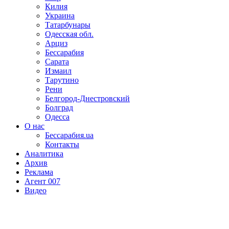
Килия
Украина
Татарбунары
Одесская обл.
Арциз
Бессарабия
Сарата
Измаил
Тарутино
Рени
Белгород-Днестровский
Болград
Одесса
О нас
Бессарабия.ua
Контакты
Аналитика
Архив
Реклама
Агент 007
Видео