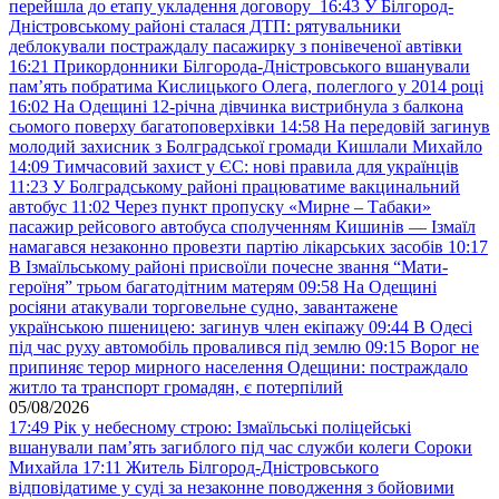
перейшла до етапу укладення договору
16:43
У Білгород-
Дністровському районі сталася ДТП: рятувальники
деблокували постраждалу пасажирку з понівеченої автівки
16:21
Прикордонники Білгорода-Дністровського вшанували
пам’ять побратима Кислицького Олега, полеглого у 2014 році
16:02
На Одещині 12-річна дівчинка вистрибнула з балкона
сьомого поверху багатоповерхівки
14:58
На передовій загинув
молодий захисник з Болградської громади Кишлали Михайло
14:09
Тимчасовий захист у ЄС: нові правила для українців
11:23
У Болградському районі працюватиме вакцинальний
автобус
11:02
Через пункт пропуску «Мирне – Табаки»
пасажир рейсового автобуса сполученням Кишинів — Ізмаїл
намагався незаконно провезти партію лікарських засобів
10:17
В Ізмаїльському районі присвоїли почесне звання “Мати-
героїня” трьом багатодітним матерям
09:58
На Одещині
росіяни атакували торговельне судно, завантажене
українською пшеницею: загинув член екіпажу
09:44
В Одесі
під час руху автомобіль провалився під землю
09:15
Ворог не
припиняє терор мирного населення Одещини: постраждало
житло та транспорт громадян, є потерпілий
05/08/2026
17:49
Рік у небесному строю: Ізмаїльські поліцейські
вшанували пам’ять загиблого під час служби колеги Сороки
Михайла
17:11
Житель Білгород-Дністровського
відповідатиме у суді за незаконне поводження з бойовими