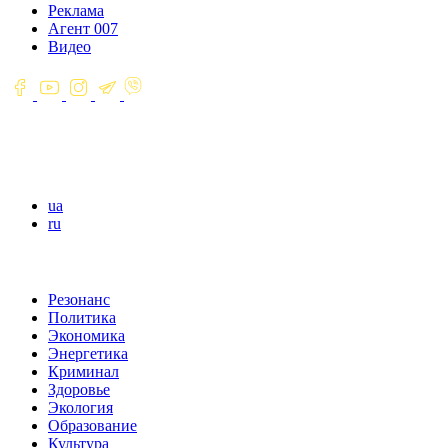
Реклама
Агент 007
Видео
ua
ru
Резонанс
Политика
Экономика
Энергетика
Криминал
Здоровье
Экология
Образование
Культура