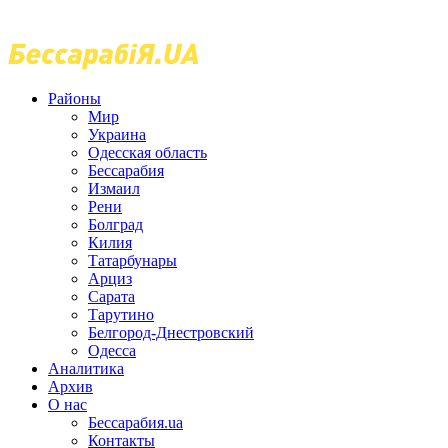
Районы
Мир
Украина
Одесская область
Бессарабия
Измаил
Рени
Болград
Килия
Татарбунары
Арциз
Сарата
Тарутино
Белгород-Днестровский
Одесса
Аналитика
Архив
О нас
Бессарабия.ua
Контакты