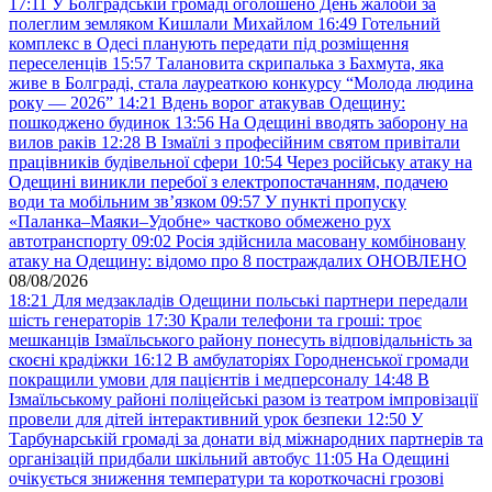
17:11
У Болградській громаді оголошено День жалоби за
полеглим земляком Кишлали Михайлом
16:49
Готельний
комплекс в Одесі планують передати під розміщення
переселенців
15:57
Талановита скрипалька з Бахмута, яка
живе в Болграді, стала лауреаткою конкурсу “Молода людина
року — 2026”
14:21
Вдень ворог атакував Одещину:
пошкоджено будинок
13:56
На Одещині вводять заборону на
вилов раків
12:28
В Ізмаїлі з професійним святом привітали
працівників будівельної сфери
10:54
Через російську атаку на
Одещині виникли перебої з електропостачанням, подачею
води та мобільним звʼязком
09:57
У пункті пропуску
«Паланка–Маяки–Удобне» частково обмежено рух
автотранспорту
09:02
Росія здійснила масовану комбіновану
атаку на Одещину: відомо про 8 постраждалих ОНОВЛЕНО
08/08/2026
18:21
Для медзакладів Одещини польські партнери передали
шість генераторів
17:30
Крали телефони та гроші: троє
мешканців Ізмаїльського району понесуть відповідальність за
скоєні крадіжки
16:12
В амбулаторіях Городненської громади
покращили умови для пацієнтів і медперсоналу
14:48
В
Ізмаїльському районі поліцейські разом із театром імпровізації
провели для дітей інтерактивний урок безпеки
12:50
У
Тарбунарській громаді за донати від міжнародних партнерів та
організацій придбали шкільний автобус
11:05
На Одещині
очікується зниження температури та короткочасні грозові