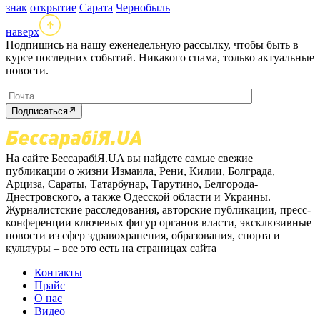
знак
открытие
Сарата
Чернобыль
наверх
Подпишись на нашу еженедельную рассылку, чтобы быть в
курсе последних событий. Никакого спама, только актуальные
новости.
Подписаться
На сайте БессарабіЯ.UA вы найдете самые свежие
публикации о жизни Измаила, Рени, Килии, Болграда,
Арциза, Сараты, Татарбунар, Тарутино, Белгорода-
Днестровского, а также Одесской области и Украины.
Журналистские расследования, авторские публикации, пресс-
конференции ключевых фигур органов власти, эксклюзивные
новости из сфер здравохранения, образования, спорта и
культуры – все это есть на страницах сайта
Контакты
Прайс
О нас
Видео