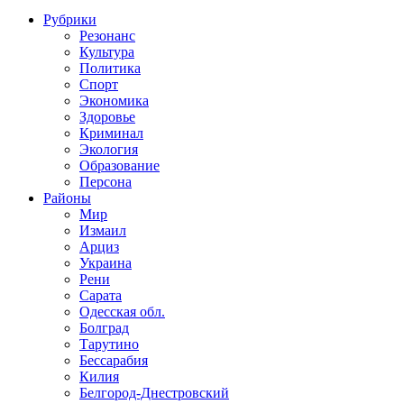
Рубрики
Резонанс
Культура
Политика
Спорт
Экономика
Здоровье
Криминал
Экология
Образование
Персона
Районы
Мир
Измаил
Арциз
Украина
Рени
Сарата
Одесская обл.
Болград
Тарутино
Бессарабия
Килия
Белгород-Днестровский