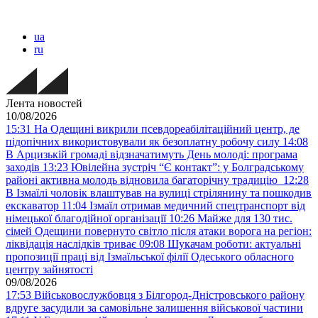
ua
ru
Лента новостей
10/08/2026
15:31
На Одещині викрили псевдореабілітаційний центр, де
підопічних використовували як безоплатну робочу силу
14:08
В Арцизькій громаді відзначатимуть День молоді: програма
заходів
13:23
Ювілейна зустріч “Є контакт”: у Болградському
районі активна молодь відновила багаторічну традицію
12:28
В Ізмаїлі чоловік влаштував на вулиці стрілянину та пошкодив
екскаватор
11:04
Ізмаїл отримав медичний спецтранспорт від
німецької благодійної організації
10:26
Майже для 130 тис.
сімей Одещини повернуто світло після атаки ворога на регіон:
ліквідація наслідків триває
09:08
Шукачам роботи: актуальні
пропозиції праці від Ізмаїльської філії Одеського обласного
центру зайнятості
09/08/2026
17:53
Військовослужбовця з Білгород-Дністровського району
вдруге засудили за самовільне залишення військової частини