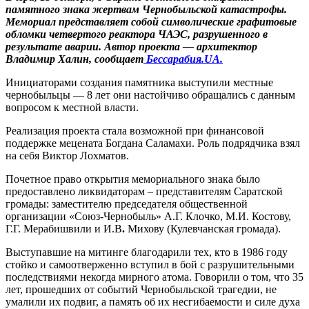
памятного знака жертвам Чернобыльской катастрофы.
Мемориал представляет собой символические графитовые
обломки четвертого реактора ЧАЭС, разрушенного в
результате аварии. Автор проекта — архитектор
Владимир Халин, сообщает
Бессарабия.UA.
Инициаторами создания памятника выступили местные
чернобыльцы — 8 лет они настойчиво обращались с данным
вопросом к местной власти.
Реализация проекта стала возможной при финансовой
поддержке мецената Богдана Саламахи. Роль подрядчика взял
на себя Виктор Лохматов.
Почетное право открытия мемориального знака было
предоставлено ликвидаторам – представителям Саратской
громады: заместителю председателя общественной
организации «Союз-Чернобыль» А.Г. Клочко, М.И. Костову,
Г.Г. Мерабишвили и И.В
.
Михову (Кулевчанская громада).
Выступавшие на митинге благодарили тех, кто в 1986 году
стойко и самоотверженно вступил в бой с разрушительными
последствиями некогда мирного атома. Говорили о том, что 35
лет, прошедших от событий Чернобыльской трагедии, не
умалили их подвиг, а память об их несгибаемости и силе духа