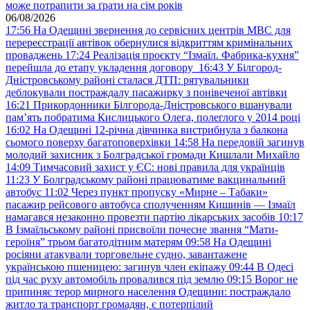
може потрапити за ґрати на сім років
06/08/2026
17:56
На Одещині звернення до сервісних центрів МВС для
перереєстрації автівок обернулися відкриттям кримінальних
проваджень
17:24
Реалізація проєкту “Ізмаїл. Фабрика-кухня”
перейшла до етапу укладення договору
16:43
У Білгород-
Дністровському районі сталася ДТП: рятувальники
деблокували постраждалу пасажирку з понівеченої автівки
16:21
Прикордонники Білгорода-Дністровського вшанували
пам’ять побратима Кислицького Олега, полеглого у 2014 році
16:02
На Одещині 12-річна дівчинка вистрибнула з балкона
сьомого поверху багатоповерхівки
14:58
На передовій загинув
молодий захисник з Болградської громади Кишлали Михайло
14:09
Тимчасовий захист у ЄС: нові правила для українців
11:23
У Болградському районі працюватиме вакцинальний
автобус
11:02
Через пункт пропуску «Мирне – Табаки»
пасажир рейсового автобуса сполученням Кишинів — Ізмаїл
намагався незаконно провезти партію лікарських засобів
10:17
В Ізмаїльському районі присвоїли почесне звання “Мати-
героїня” трьом багатодітним матерям
09:58
На Одещині
росіяни атакували торговельне судно, завантажене
українською пшеницею: загинув член екіпажу
09:44
В Одесі
під час руху автомобіль провалився під землю
09:15
Ворог не
припиняє терор мирного населення Одещини: постраждало
житло та транспорт громадян, є потерпілий