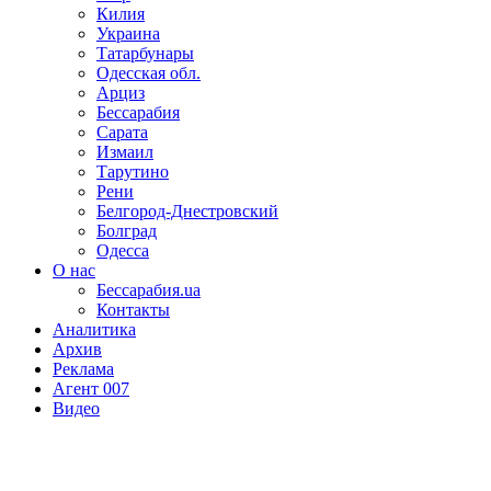
Килия
Украина
Татарбунары
Одесская обл.
Арциз
Бессарабия
Сарата
Измаил
Тарутино
Рени
Белгород-Днестровский
Болград
Одесса
О нас
Бессарабия.ua
Контакты
Аналитика
Архив
Реклама
Агент 007
Видео