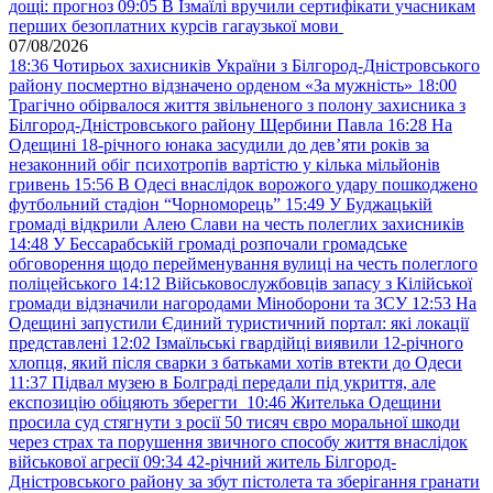
дощі: прогноз
09:05
В Ізмаїлі вручили сертифікати учасникам
перших безоплатних курсів гагаузької мови
07/08/2026
18:36
Чотирьох захисників України з Білгород-Дністровського
району посмертно відзначено орденом «За мужність»
18:00
Трагічно обірвалося життя звільненого з полону захисника з
Білгород-Дністровського району Щербини Павла
16:28
На
Одещині 18-річного юнака засудили до дев’яти років за
незаконний обіг психотропів вартістю у кілька мільйонів
гривень
15:56
В Одесі внаслідок ворожого удару пошкоджено
футбольний стадіон “Чорноморець”
15:49
У Буджацькій
громаді відкрили Алею Слави на честь полеглих захисників
14:48
У Бессарабській громаді розпочали громадське
обговорення щодо перейменування вулиці на честь полеглого
поліцейського
14:12
Військовослужбовців запасу з Кілійської
громади відзначили нагородами Міноборони та ЗСУ
12:53
На
Одещині запустили Єдиний туристичний портал: які локації
представлені
12:02
Ізмаїльські гвардійці виявили 12-річного
хлопця, який після сварки з батьками хотів втекти до Одеси
11:37
Підвал музею в Болграді передали під укриття, але
експозицію обіцяють зберегти
10:46
Жителька Одещини
просила суд стягнути з росії 50 тисяч євро моральної шкоди
через страх та порушення звичного способу життя внаслідок
військової агресії
09:34
42-річний житель Білгород-
Дністровського району за збут пістолета та зберігання гранати