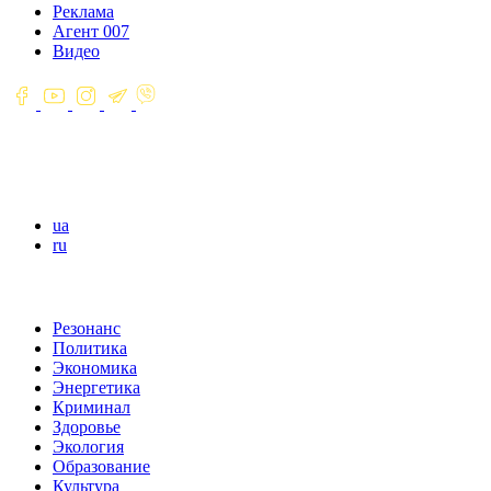
Реклама
Агент 007
Видео
ua
ru
Резонанс
Политика
Экономика
Энергетика
Криминал
Здоровье
Экология
Образование
Культура