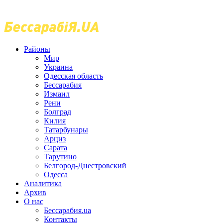
Районы
Мир
Украина
Одесская область
Бессарабия
Измаил
Рени
Болград
Килия
Татарбунары
Арциз
Сарата
Тарутино
Белгород-Днестровский
Одесса
Аналитика
Архив
О нас
Бессарабия.ua
Контакты