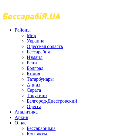
Районы
Мир
Украина
Одесская область
Бессарабия
Измаил
Рени
Болград
Килия
Татарбунары
Арциз
Сарата
Тарутино
Белгород-Днестровский
Одесса
Аналитика
Архив
О нас
Бессарабия.ua
Контакты