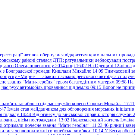
ереєстрації автівок обернулися відкриттям кримінальних провад
ровському районі сталася ДТП: рятувальники деблокували постр
ького Олега, полеглого у 2014 році
16:02
На Одещині 12-річна д
к з Болградської громади Кишлали Михайло
14:09
Тимчасовий за
пропуску «Мирне – Табаки» пасажир рейсового автобуса сполуче
есне звання “Мати-героїня” трьом багатодітним матерям
09:58
На 
д час руху автомобіль провалився під землю
09:15
Ворог не припи
и пам’ять загиблого під час служби колеги Сороки Михайла
17:11
:47
Ізмаїл став майданчиком для обговорення морських ініціати
я підвалу
14:44
Від бізнесу до військової справи: історія служб
 людина, вісім постраждали
13:02
Наркозалежний житель Ізмаїл
ері отримали почесне звання “Мати-героїня”
11:23
46-річний заве
елилися червонокнижні європейські хом’яки
10:14
У Бессарабськ