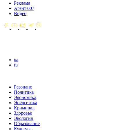
Реклама
Агент 007
Видео
ua
ru
Резонанс
Политика
Экономика
Энергетика
Криминал
Здоровье
Экология
Образование
Культура