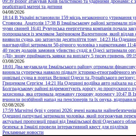
09:39
Ворог атакував Київ балістикою та ударними дронами: є 
реабілітації матері та дитини
04/08/2026
18:14
В Україні встановили 159 місць незаконного утримання ук
Стоянова Анатолія
17:38
В Ізмаїльському районі затримали під
чуми свиней
16:41
Румунська енергетична компанія почала зак
попрощалася із земляком Зарічнюком Валентином, який віддав 
виявили судна, що затонули десятиліття тому
14:23
На Одещині
нацгвардійці затримали 50-річного чоловіка з наркотиками
11:4
40 тисяч доларів замовив убивство судді: в Одесі затримали орг
«Дії» знову приймають заявки на виплату 5 тисяч гривень
09:1
03/08/2026
18:01
Два медзаклади Ізмаїльського району отримали фінансов
виникла суперечка навколо підвалу історико-етнографічного м
цивільні судна в портах Великої Одеси та Дунайського регіону
Гриценком Сергієм
14:21
На Одещині водійка авто наїхала на 
Болградському районі відремонтують дорогу до пропускного 
захисника, яка отримала державну грошову допомогу
10:47
В І
вчинили розбійний напад на пенсіонерів та їх онука, відправил
02/08/2026
17:59
Магнітні бурі у серпні 2026: вчені назвали найнебезпечніш
Одещині патрульні затримали чоловіка, який погрожував пер
актуальні пропозиції праці від Ізмаїльської філії Одеського обл
безпека: в Ізмаїлі провели інтерактивний квест для підлітків
Рекламные новости