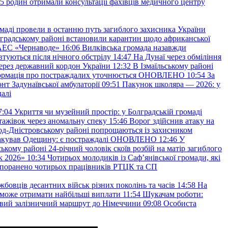
45 родин отримали консультації фахівців медичного центру
маді провели в останню путь загиблого захисника України
градському районі встановили карантин щодо африканської
 АЕС «Чернаводе»
16:06
Вилківська громада назавжди
втуються після нічного обстрілу
14:47
На Дунаї через обміління
ерез державний кордон України
12:32
В Ізмаїльському районі
інформація про постраждалих уточнюється ОНОВЛЕНО
10:54
За
т Задунаївської амбулаторії
09:51
Пакунок школяра — 2026: у
далі
7:04
Укриття чи музейний простір: у Болградській громаді
ажівок через аномальну спеку
15:46
Ворог здійснив атаку на
ород-Дністровському районі попрощаються із захисником
акував Одещину: є постраждалі ОНОВЛЕНО
12:46
У
ькому районі 24-річний чоловік скоїв розбій на матір загиблого
к 2026»
10:34
Чотирьох молодиків із Саф’янівської громади, які
и поранено чотирьох працівників РТЦК та СП
бовців десантних військ різних поколінь та часів
14:58
На
о зможе отримати найбільші виплати
11:54
Шукачам роботи:
вий залізничний маршрут до Німеччини
09:08
Особиста