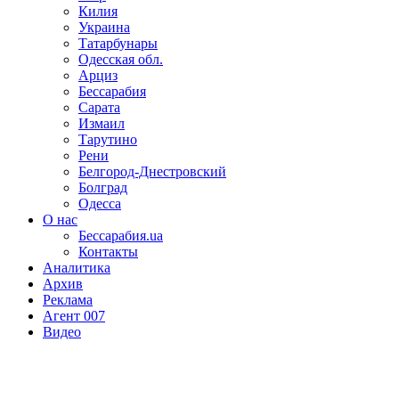
Килия
Украина
Татарбунары
Одесская обл.
Арциз
Бессарабия
Сарата
Измаил
Тарутино
Рени
Белгород-Днестровский
Болград
Одесса
О нас
Бессарабия.ua
Контакты
Аналитика
Архив
Реклама
Агент 007
Видео