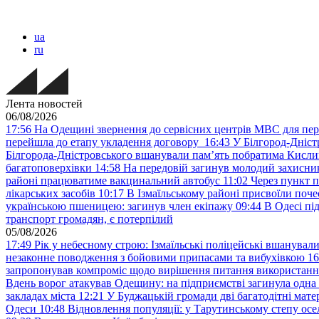
ua
ru
Лента новостей
06/08/2026
17:56
На Одещині звернення до сервісних центрів МВС для пер
перейшла до етапу укладення договору
16:43
У Білгород-Дніст
Білгорода-Дністровського вшанували пам’ять побратима Кислиц
багатоповерхівки
14:58
На передовій загинув молодий захисни
районі працюватиме вакцинальний автобус
11:02
Через пункт 
лікарських засобів
10:17
В Ізмаїльському районі присвоїли поч
українською пшеницею: загинув член екіпажу
09:44
В Одесі пі
транспорт громадян, є потерпілий
05/08/2026
17:49
Рік у небесному строю: Ізмаїльські поліцейські вшанувал
незаконне поводження з бойовими припасами та вибухівкою
16
запропонував компроміс щодо вирішення питання використанн
Вдень ворог атакував Одещину: на підприємстві загинула одна
закладах міста
12:21
У Буджацькій громади дві багатодітні мат
Одеси
10:48
Відновлення популяції: у Тарутинському степу ос