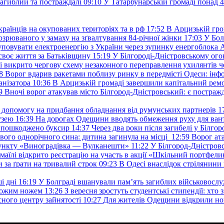
загиблий та постраждалі
09:10
У Татарбунарській громаді понад 
раїнців на окупованих територіях та в рф
17:52
В Арцизькій гро
озрюваного у замаху на зґвалтування 84-річної жінки
17:03
У Бол
уповувати електроенергію з України через зупинку енергоблока
своє життя за Батьківщину
15:19
У Білгороді-Дністровському ого
 викрито чергову схему незаконного переправлення ухилянтів ч
8
Ворог вдарив ракетами поблизу ринку в передмісті Одеси: 
анізатора
10:36
В Арцизькій громаді завершили капітальний ремон
9
Вночі ворог атакував місто Білгород-Дністровський: є постраж
у допомогу на придбання обладнання від румунських партнерів
1
узею
16:39
На дорогах Одещини вводять обмеження руху для вант
: пошкоджено буксир
14:37
Через два роки після загибелі у Білг
свого однорічного сина: дитина загинула на місці
12:59
Ворог ат
пункту «Виноградівка — Вулканешти»
11:22
У Білгород-Дністровс
змаїлі відкрито реєстрацію на участь в акції «Шкільний портфели
и за ґрати на тривалий строк
09:23
В Одесі внаслідок стрілянин
і дні
16:19
У Болграді вшанували пам’ять загиблих військовослуж
ехожим ножем
13:26
З вересня зростуть студентські стипендії: хт
асного центру зайнятості
10:27
Для жителів Одещини відкрили но