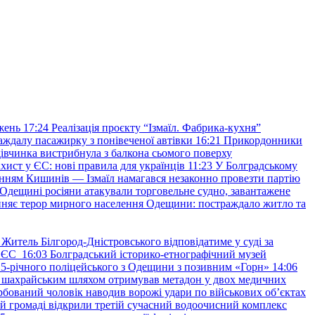
жень
17:24
Реалізація проєкту “Ізмаїл. Фабрика-кухня”
аждалу пасажирку з понівеченої автівки
16:21
Прикордонники
івчинка вистрибнула з балкона сьомого поверху
хист у ЄС: нові правила для українців
11:23
У Болградському
нням Кишинів — Ізмаїл намагався незаконно провезти партію
Одещині росіяни атакували торговельне судно, завантажене
няє терор мирного населення Одещини: постраждало житло та
Житель Білгород-Дністровського відповідатиме у суді за
в ЄС
16:03
Болградський історико-етнографічний музей
и 25-річного поліцейського з Одещини з позивним «Горн»
14:06
а шахрайським шляхом отримував метадон у двох медичних
рбований чоловік наводив ворожі удари по військових обʼєктах
ій громаді відкрили третій сучасний водоочисний комплекс