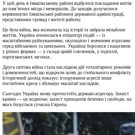
У цей день в Ізмаїльському районі відбулося покладання квітів
до пам’ятних місць і меморіалів. До заходів долучилися
керівництво Ізмаїльської районної державної адміністрації,
представники громад і жителі району.
Це була війна, яка визначила хід історії та забрала мільйони
життів. Україна опинилася в епіцентрі подій — із
масштабними руйнуваннями, окупацією і значними втратами
серед військових та цивільних. Українці боролися з нацизмом
у різних формах — у складі армій союзників, у підпіллі,
партизанських загонах.
Друга світова війна стала наслідком дій тоталітарних режимів
і домовленостей, що відкрили шлях до глобального конфлікту.
Історичний досвід показує: ігнорування агресії лише
поглиблює кризу і збільшує масштаб наслідків.
Сьогодні Україна знову протистоїть державі-агресору. Захист
країни — це водночас захист принципів безпеки і свободи, на
яких базується сучасна Європа.