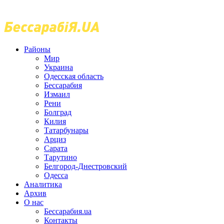
Районы
Мир
Украина
Одесская область
Бессарабия
Измаил
Рени
Болград
Килия
Татарбунары
Арциз
Сарата
Тарутино
Белгород-Днестровский
Одесса
Аналитика
Архив
О нас
Бессарабия.ua
Контакты