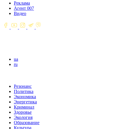
Реклама
Агент 007
Видео
ua
ru
Резонанс
Политика
Экономика
Энергетика
Криминал
Здоровье
Экология
Образование
Культура