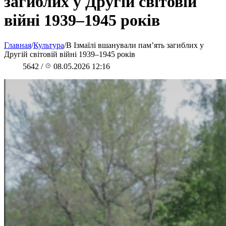
загиблих у Другій світовій
війні 1939–1945 років
Главная
/
Культура
/
В Ізмаїлі вшанували пам’ять загиблих у
Другій світовій війні 1939–1945 років
5642
/
08.05.2026 12:16