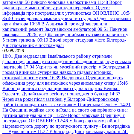
затримали 50-річного чоловіка з наркотиками
11:48
Ворог
вдарив ракетами поблизу ринку в передмісті Одеси:
інформація про постраждалих уточнюється ОНОВЛЕНО
10:54
За 40 тисяч доларів замовив убивство судді: в Одесі затримали
організатора
10:36
В Арцизькій громаді завершили
капітальний ремонт Задунаївської амбулаторії
09:51
Пакунок
школяра — 2026: у «Дії» знову приймають заявки на виплату
5 тисяч гривень
09:19
Вночі ворог атакував місто Білгород-
Дністровський: є постраждалі
03/08/2026
18:01
Два медзаклади Ізмаїльського району отримали
фінансову допомогу на придбання обладнання від румунських
партнерів
17:04
Укриття чи музейний простір: у Болградській
громаді виникла суперечка навколо підвалу історико-
етнографічного музею
16:39
На дорогах Одещини вводять
обмеження руху для вантажівок через аномальну спеку
15:46
Ворог здійснив атаку на цивільні судна в портах Великої
Одеси та Дунайського регіону: пошкоджено буксир
14:37
Через два роки після загибелі у Білгород-Дністровському
районі попрощаються із захисником Гриценком Сергієм
14:21
На Одещині водійка авто наїхала на свого однорічного сина:
дитина загинула на місці
12:59
Ворог атакував Одещину: є
постраждалі ОНОВЛЕНО
12:46
У Болградському районі
відремонтують дорогу до пропускного пункту «Виноградівка
— Вулканешти»
11:22
У Білгород-Дністровському районі 24-