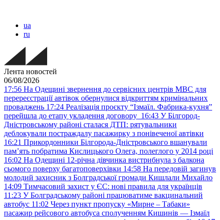
ua
ru
Лента новостей
06/08/2026
17:56
На Одещині звернення до сервісних центрів МВС для
перереєстрації автівок обернулися відкриттям кримінальних
проваджень
17:24
Реалізація проєкту “Ізмаїл. Фабрика-кухня”
перейшла до етапу укладення договору
16:43
У Білгород-
Дністровському районі сталася ДТП: рятувальники
деблокували постраждалу пасажирку з понівеченої автівки
16:21
Прикордонники Білгорода-Дністровського вшанували
пам’ять побратима Кислицького Олега, полеглого у 2014 році
16:02
На Одещині 12-річна дівчинка вистрибнула з балкона
сьомого поверху багатоповерхівки
14:58
На передовій загинув
молодий захисник з Болградської громади Кишлали Михайло
14:09
Тимчасовий захист у ЄС: нові правила для українців
11:23
У Болградському районі працюватиме вакцинальний
автобус
11:02
Через пункт пропуску «Мирне – Табаки»
пасажир рейсового автобуса сполученням Кишинів — Ізмаїл