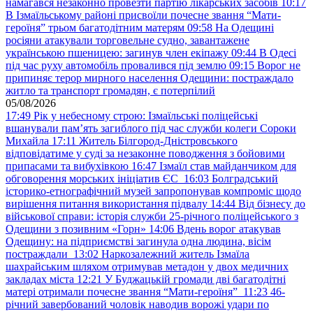
намагався незаконно провезти партію лікарських засобів
10:17
В Ізмаїльському районі присвоїли почесне звання “Мати-
героїня” трьом багатодітним матерям
09:58
На Одещині
росіяни атакували торговельне судно, завантажене
українською пшеницею: загинув член екіпажу
09:44
В Одесі
під час руху автомобіль провалився під землю
09:15
Ворог не
припиняє терор мирного населення Одещини: постраждало
житло та транспорт громадян, є потерпілий
05/08/2026
17:49
Рік у небесному строю: Ізмаїльські поліцейські
вшанували пам’ять загиблого під час служби колеги Сороки
Михайла
17:11
Житель Білгород-Дністровського
відповідатиме у суді за незаконне поводження з бойовими
припасами та вибухівкою
16:47
Ізмаїл став майданчиком для
обговорення морських ініціатив ЄС
16:03
Болградський
історико-етнографічний музей запропонував компроміс щодо
вирішення питання використання підвалу
14:44
Від бізнесу до
військової справи: історія служби 25-річного поліцейського з
Одещини з позивним «Горн»
14:06
Вдень ворог атакував
Одещину: на підприємстві загинула одна людина, вісім
постраждали
13:02
Наркозалежний житель Ізмаїла
шахрайським шляхом отримував метадон у двох медичних
закладах міста
12:21
У Буджацькій громади дві багатодітні
матері отримали почесне звання “Мати-героїня”
11:23
46-
річний завербований чоловік наводив ворожі удари по