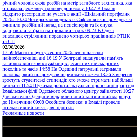
річний чоловік скоїв розбій на матір загиблого захисника, яка
отримала державну грошову допомогу
10:47
В Ізмаїлі
відкрито реєстрацію на участь в акції «Шкільний портфелик
2026»
10:34
Чотирьох молодиків із Саф’янівської громади, які
вчинили розбійний напад на пенсіонерів та їх онука,
відправили за ґрати на тривалий строк
09:23
В Одесі
внаслідок стрілянини поранено чотирьох працівників РТЦК
та СП
02/08/2026
17:59
Магнітні бурі у серпні 2026: вчені назвали
найнебезпечніші дні
16:19
У Болграді вшанували пам’ять
загиблих військовослужбовців десантних військ різних
поколінь та часів
14:58
На Одещині патрульні затримали
чоловіка, який погрожував перехожим ножем
13:26
З вересня
зростуть студентські стипендії: хто зможе отримати найбільші
виплати
11:54
Шукачам роботи: актуальні пропозиції праці від
Ізмаїльської філії Одеського обласного центру зайнятості
10:27
Для жителів Одещини відкрили новий залізничний маршрут
до Німеччини
09:08
Особиста безпека: в Ізмаїлі провели
інтерактивний квест для підлітків
Рекламные новости