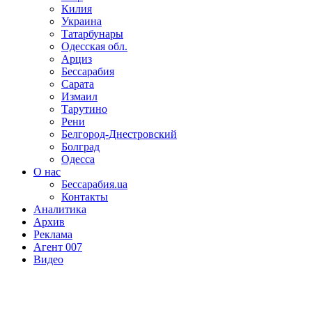
Килия
Украина
Татарбунары
Одесская обл.
Арциз
Бессарабия
Сарата
Измаил
Тарутино
Рени
Белгород-Днестровский
Болград
Одесса
О нас
Бессарабия.ua
Контакты
Аналитика
Архив
Реклама
Агент 007
Видео