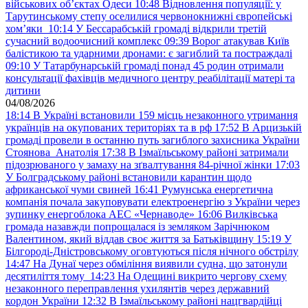
військових обʼєктах Одеси
10:48
Відновлення популяції: у
Тарутинському степу оселилися червонокнижні європейські
хом’яки
10:14
У Бессарабській громаді відкрили третій
сучасний водоочисний комплекс
09:39
Ворог атакував Київ
балістикою та ударними дронами: є загиблий та постраждалі
09:10
У Татарбунарській громаді понад 45 родин отримали
консультації фахівців медичного центру реабілітації матері та
дитини
04/08/2026
18:14
В Україні встановили 159 місць незаконного утримання
українців на окупованих територіях та в рф
17:52
В Арцизькій
громаді провели в останню путь загиблого захисника України
Стоянова Анатолія
17:38
В Ізмаїльському районі затримали
підозрюваного у замаху на зґвалтування 84-річної жінки
17:03
У Болградському районі встановили карантин щодо
африканської чуми свиней
16:41
Румунська енергетична
компанія почала закуповувати електроенергію з України через
зупинку енергоблока АЕС «Чернаводе»
16:06
Вилківська
громада назавжди попрощалася із земляком Зарічнюком
Валентином, який віддав своє життя за Батьківщину
15:19
У
Білгороді-Дністровському оговтуються після нічного обстрілу
14:47
На Дунаї через обміління виявили судна, що затонули
десятиліття тому
14:23
На Одещині викрито чергову схему
незаконного переправлення ухилянтів через державний
кордон України
12:32
В Ізмаїльському районі нацгвардійці