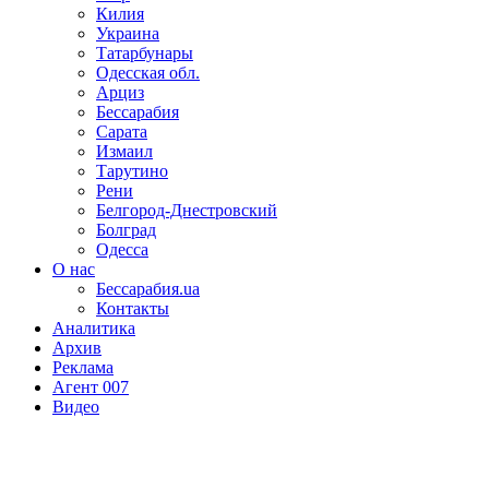
Килия
Украина
Татарбунары
Одесская обл.
Арциз
Бессарабия
Сарата
Измаил
Тарутино
Рени
Белгород-Днестровский
Болград
Одесса
О нас
Бессарабия.ua
Контакты
Аналитика
Архив
Реклама
Агент 007
Видео