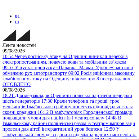
ua
ru
Лента новостей
09/08/2026
10:54
Через російську атаку на Одещині виникли перебої з
електропостачанням, подачею води та мобільним звʼязком
09:57
У пункті пропуску «Паланка–Маяки–Удобне» частково
обмежено рух автотранспорту
09:02
Росія здійснила масовану
комбіновану атаку на Одещину: відомо про 8 постраждалих
ОНОВЛЕНО
08/08/2026
18:21
Для медзакладів Одещини польські партнери передали
шість генераторів
17:30
Крали телефони та гроші: троє
мешканців Ізмаїльського району понесуть відповідальність за
скоєні крадіжки
16:12
В амбулаторіях Городненської громади
покращили умови для пацієнтів і медперсоналу
14:48
В
Ізмаїльському районі поліцейські разом із театром імпровізації
провели для дітей інтерактивний урок безпеки
12:50
У
Тарбунарській громаді за донати від міжнародних партнерів та