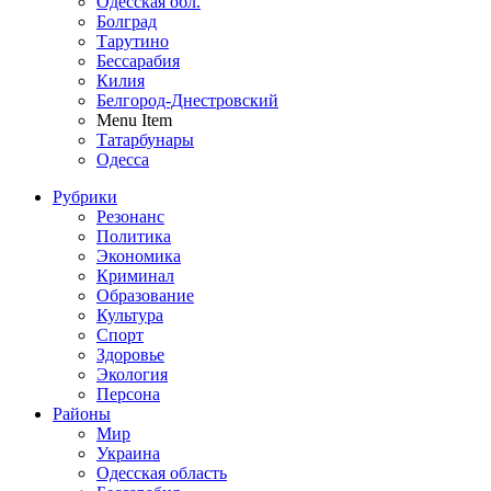
Одесская обл.
Болград
Тарутино
Бессарабия
Килия
Белгород-Днестровский
Menu Item
Татарбунары
Одесса
Рубрики
Резонанс
Политика
Экономика
Криминал
Образование
Культура
Спорт
Здоровье
Экология
Персона
Районы
Мир
Украина
Одесская область