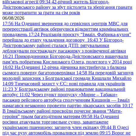
військової агресії
09:34
42-річний житель Білгород-
Дністровського району за збут пістолета та зберігання гранати
може потрапити за ґрати на сім років
06/08/2026
17:56
На Одещині звернення до сервісних центрів МВС для
перереєстрації автівок обернулися відкриттям кримінальних
проваджень
17:24
Реалізація проєкту “Ізмаїл. Фабрика-кухня”
перейшла до етапу укладення договору
16:43
У Білгород-
Дністровському районі сталася ДТП: рятувальники
деблокували постраждалу пасажирку з понівеченої автівки
16:21
Прикордонники Білгорода-Дністровського вшанували
пам’ять побратима Кислицького Олега, полеглого у 2014 році
16:02
На Одещині 12-річна дівчинка вистрибнула з балкона
сьомого поверху багатоповерхівки
14:58
На передовій загинув
молодий захисник з Болградської громади Кишлали Михайло
14:09
Тимчасовий захист у ЄС: нові правила для українців
11:23
У Болградському районі працюватиме вакцинальний
автобус
11:02
Через пункт пропуску «Мирне – Табаки»
пасажир рейсового автобуса сполученням Кишинів — Ізмаїл
намагався незаконно провезти партію лікарських засобів
10:17
В Ізмаїльському районі присвоїли почесне звання “Мати-
героїня” трьом багатодітним матерям
09:58
На Одещині
росіяни атакували торговельне судно, завантажене
українською пшеницею: загинув член екіпажу
09:44
В Одесі
під час руху автомобіль провалився під землю
09:15
Ворог не