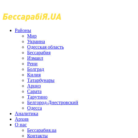
Районы
Мир
Украина
Одесская область
Бессарабия
Измаил
Рени
Болград
Килия
Татарбунары
Арциз
Сарата
Тарутино
Белгород-Днестровский
Одесса
Аналитика
Архив
О нас
Бессарабия.ua
Контакты