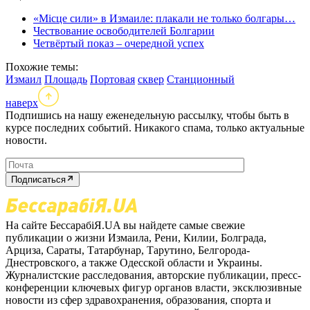
«Місце сили» в Измаиле: плакали не только болгары…
Чествование освободителей Болгарии
Четвёртый показ – очередной успех
Похожие темы:
Измаил
Площадь
Портовая
сквер
Станционный
наверх
Подпишись на нашу еженедельную рассылку, чтобы быть в
курсе последних событий. Никакого спама, только актуальные
новости.
Подписаться
На сайте БессарабіЯ.UA вы найдете самые свежие
публикации о жизни Измаила, Рени, Килии, Болграда,
Арциза, Сараты, Татарбунар, Тарутино, Белгорода-
Днестровского, а также Одесской области и Украины.
Журналистские расследования, авторские публикации, пресс-
конференции ключевых фигур органов власти, эксклюзивные
новости из сфер здравохранения, образования, спорта и