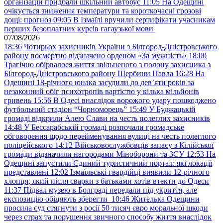
організацій придбали шкільний автобус
11:05
На Одещині
очікується зниження температури та короткочасні грозові
дощі: прогноз
09:05
В Ізмаїлі вручили сертифікати учасникам
перших безоплатних курсів гагаузької мови
07/08/2026
18:36
Чотирьох захисників України з Білгород-Дністровського
району посмертно відзначено орденом «За мужність»
18:00
Трагічно обірвалося життя звільненого з полону захисника з
Білгород-Дністровського району Щербини Павла
16:28
На
Одещині 18-річного юнака засудили до дев’яти років за
незаконний обіг психотропів вартістю у кілька мільйонів
гривень
15:56
В Одесі внаслідок ворожого удару пошкоджено
футбольний стадіон “Чорноморець”
15:49
У Буджацькій
громаді відкрили Алею Слави на честь полеглих захисників
14:48
У Бессарабській громаді розпочали громадське
обговорення щодо перейменування вулиці на честь полеглого
поліцейського
14:12
Військовослужбовців запасу з Кілійської
громади відзначили нагородами Міноборони та ЗСУ
12:53
На
Одещині запустили Єдиний туристичний портал: які локації
представлені
12:02
Ізмаїльські гвардійці виявили 12-річного
хлопця, який після сварки з батьками хотів втекти до Одеси
11:37
Підвал музею в Болграді передали під укриття, але
експозицію обіцяють зберегти
10:46
Жителька Одещини
просила суд стягнути з росії 50 тисяч євро моральної шкоди
через страх та порушення звичного способу життя внаслідок