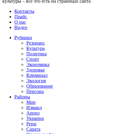
культуры – все это есть на страницах сайта
Контакты
Прайс
О нас
Видео
Рубрики
Резонанс
Культура
Политика
Спорт
Экономика
Здоровье
Криминал
Экология
Образование
Персона
Районы
Мир
Измаил
Арциз
Украина
Рени
Сарата