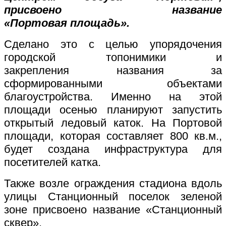
присвоено название
«Портовая площадь».
Сделано это с целью упорядочения
городской топонимики и
закрепления названия за
сформированными объектами
благоустройства. Именно на этой
площади осенью планируют запустить
открытый ледовый каток. На Портовой
площади, которая составляет 800 кв.м.,
будет создана инфраструктура для
посетителей катка.
Также возле ограждения стадиона вдоль
улицы Станционный поселок зеленой
зоне присвоено название «Станционный
сквер».