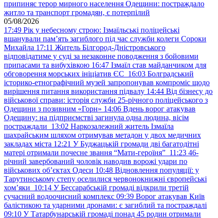
припиняє терор мирного населення Одещини: постраждало
житло та транспорт громадян, є потерпілий
05/08/2026
17:49
Рік у небесному строю: Ізмаїльські поліцейські
вшанували пам’ять загиблого під час служби колеги Сороки
Михайла
17:11
Житель Білгород-Дністровського
відповідатиме у суді за незаконне поводження з бойовими
припасами та вибухівкою
16:47
Ізмаїл став майданчиком для
обговорення морських ініціатив ЄС
16:03
Болградський
історико-етнографічний музей запропонував компроміс щодо
вирішення питання використання підвалу
14:44
Від бізнесу до
військової справи: історія служби 25-річного поліцейського з
Одещини з позивним «Горн»
14:06
Вдень ворог атакував
Одещину: на підприємстві загинула одна людина, вісім
постраждали
13:02
Наркозалежний житель Ізмаїла
шахрайським шляхом отримував метадон у двох медичних
закладах міста
12:21
У Буджацькій громади дві багатодітні
матері отримали почесне звання “Мати-героїня”
11:23
46-
річний завербований чоловік наводив ворожі удари по
військових обʼєктах Одеси
10:48
Відновлення популяції: у
Тарутинському степу оселилися червонокнижні європейські
хом’яки
10:14
У Бессарабській громаді відкрили третій
сучасний водоочисний комплекс
09:39
Ворог атакував Київ
балістикою та ударними дронами: є загиблий та постраждалі
09:10
У Татарбунарській громаді понад 45 родин отримали