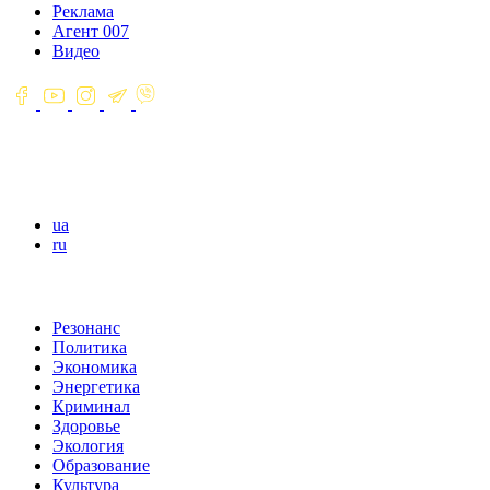
Реклама
Агент 007
Видео
ua
ru
Резонанс
Политика
Экономика
Энергетика
Криминал
Здоровье
Экология
Образование
Культура