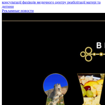
консультації фахівців медичного центру реабілітації матері та
дитини
Рекламные новости