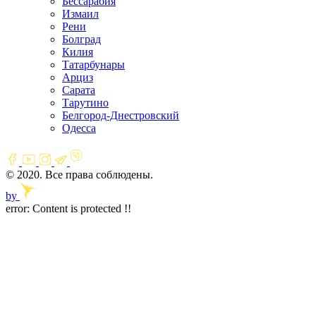
Бессарабия
Измаил
Рени
Болград
Килия
Татарбунары
Арциз
Сарата
Тарутино
Белгород-Днестровский
Одесса
© 2020. Все права соблюдены.
by
error:
Content is protected !!