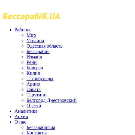
Районы
Мир
Украина
Одесская область
Бессарабия
Измаил
Рени
Болград
Килия
Татарбунары
Арциз
Сарата
Тарутино
Белгород-Днестровский
Одесса
Аналитика
Архив
О нас
Бессарабия.ua
Контакты