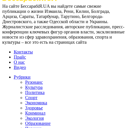
На сайте БессарабіЯ.UA вы найдете самые свежие
публикации о жизни Измаила, Рени, Килии, Болграда,
Арциза, Сараты, Татарбунар, Тарутино, Белгорода-
Днестровского, а также Одесской области и Украины.
Журналистские расследования, авторские публикации, пресс-
конференции ключевых фигур органов власти, эксклюзивные
новости из сфер здравохранения, образования, спорта и
культуры – все это есть на страницах сайта
Контакты
Прайс
О нас
Видео
Рубрики
Резонанс
Культура
Политика
Спорт
Экономика
Здоровье
Криминал
Экология
Образование