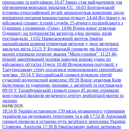
припасами та вибухівкою
16:47
Ізмаїл став майданчиком для
обговорення морських ініціатив ЄС
16:03
Болградський
історико-етнографічний музей запропонував компроміс щодо
вирішення питання використання підвалу
14:44
Від бізнесу до
військової справи: історія служби 25-річного поліцейського з
Одещини з позивним «Горн»
14:06
Вдень ворог атакував
Одещину: на підприємстві загинула одна людина, вісім
постраждали
13:02
Наркозалежний житель Ізмаїла
шахрайським шляхом отримував метадон у двох медичних
закладах міста
12:21
У Буджацькій громади дві багатодітні
матері отримали почесне звання “Мати-героїня”
11:23
46-
річний завербований чоловік наводив ворожі удари по
військових обʼєктах Одеси
10:48
Відновлення популяції: у
Тарутинському степу оселилися червонокнижні європейські
хом’яки
10:14
У Бессарабській громаді відкрили третій
сучасний водоочисний комплекс
09:39
Ворог атакував Київ
балістикою та ударними дронами: є загиблий та постраждалі
09:10
У Татарбунарській громаді понад 45 родин отримали
консультації фахівців медичного центру реабілітації матері та
дитини
04/08/2026
18:14
В Україні встановили 159 місць незаконного утримання
українців на окупованих територіях та в рф
17:52
В Арцизькій
громаді провели в останню путь загиблого захисника України
Стоянова Анатолія
17:38
В Ізмаїльському районі затримали