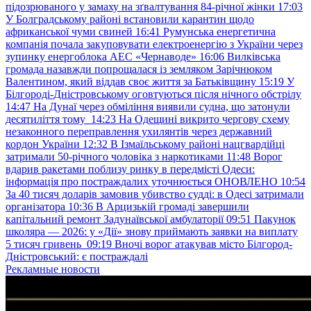
підозрюваного у замаху на зґвалтування 84-річної жінки
17:03
У Болградському районі встановили карантин щодо
африканської чуми свиней
16:41
Румунська енергетична
компанія почала закуповувати електроенергію з України через
зупинку енергоблока АЕС «Чернаводе»
16:06
Вилківська
громада назавжди попрощалася із земляком Зарічнюком
Валентином, який віддав своє життя за Батьківщину
15:19
У
Білгороді-Дністровському оговтуються після нічного обстрілу
14:47
На Дунаї через обміління виявили судна, що затонули
десятиліття тому
14:23
На Одещині викрито чергову схему
незаконного переправлення ухилянтів через державний
кордон України
12:32
В Ізмаїльському районі нацгвардійці
затримали 50-річного чоловіка з наркотиками
11:48
Ворог
вдарив ракетами поблизу ринку в передмісті Одеси:
інформація про постраждалих уточнюється ОНОВЛЕНО
10:54
За 40 тисяч доларів замовив убивство судді: в Одесі затримали
організатора
10:36
В Арцизькій громаді завершили
капітальний ремонт Задунаївської амбулаторії
09:51
Пакунок
школяра — 2026: у «Дії» знову приймають заявки на виплату
5 тисяч гривень
09:19
Вночі ворог атакував місто Білгород-
Дністровський: є постраждалі
Рекламные новости