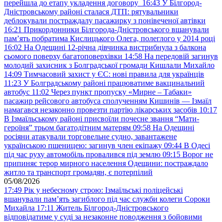
перейшла до етапу укладення договору
16:43
У Білгород-
Дністровському районі сталася ДТП: рятувальники
деблокували постраждалу пасажирку з понівеченої автівки
16:21
Прикордонники Білгорода-Дністровського вшанували
пам’ять побратима Кислицького Олега, полеглого у 2014 році
16:02
На Одещині 12-річна дівчинка вистрибнула з балкона
сьомого поверху багатоповерхівки
14:58
На передовій загинув
молодий захисник з Болградської громади Кишлали Михайло
14:09
Тимчасовий захист у ЄС: нові правила для українців
11:23
У Болградському районі працюватиме вакцинальний
автобус
11:02
Через пункт пропуску «Мирне – Табаки»
пасажир рейсового автобуса сполученням Кишинів — Ізмаїл
намагався незаконно провезти партію лікарських засобів
10:17
В Ізмаїльському районі присвоїли почесне звання “Мати-
героїня” трьом багатодітним матерям
09:58
На Одещині
росіяни атакували торговельне судно, завантажене
українською пшеницею: загинув член екіпажу
09:44
В Одесі
під час руху автомобіль провалився під землю
09:15
Ворог не
припиняє терор мирного населення Одещини: постраждало
житло та транспорт громадян, є потерпілий
05/08/2026
17:49
Рік у небесному строю: Ізмаїльські поліцейські
вшанували пам’ять загиблого під час служби колеги Сороки
Михайла
17:11
Житель Білгород-Дністровського
відповідатиме у суді за незаконне поводження з бойовими