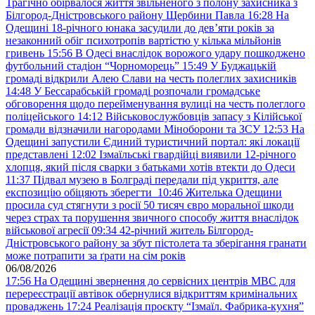
Трагічно обірвалося життя звільненого з полону захисника з
Білгород-Дністровського району Щербини Павла
16:28
На
Одещині 18-річного юнака засудили до дев’яти років за
незаконний обіг психотропів вартістю у кілька мільйонів
гривень
15:56
В Одесі внаслідок ворожого удару пошкоджено
футбольний стадіон “Чорноморець”
15:49
У Буджацькій
громаді відкрили Алею Слави на честь полеглих захисників
14:48
У Бессарабській громаді розпочали громадське
обговорення щодо перейменування вулиці на честь полеглого
поліцейського
14:12
Військовослужбовців запасу з Кілійської
громади відзначили нагородами Міноборони та ЗСУ
12:53
На
Одещині запустили Єдиний туристичний портал: які локації
представлені
12:02
Ізмаїльські гвардійці виявили 12-річного
хлопця, який після сварки з батьками хотів втекти до Одеси
11:37
Підвал музею в Болграді передали під укриття, але
експозицію обіцяють зберегти
10:46
Жителька Одещини
просила суд стягнути з росії 50 тисяч євро моральної шкоди
через страх та порушення звичного способу життя внаслідок
військової агресії
09:34
42-річний житель Білгород-
Дністровського району за збут пістолета та зберігання гранати
може потрапити за ґрати на сім років
06/08/2026
17:56
На Одещині звернення до сервісних центрів МВС для
перереєстрації автівок обернулися відкриттям кримінальних
проваджень
17:24
Реалізація проєкту “Ізмаїл. Фабрика-кухня”