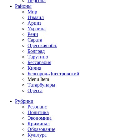
Персона
Районы
Мир
Измаил
Арциз
Украина
Рени
Сарата
Одесская обл.
Болград
Тарутино
Бессарабия
Килия
Белгород-Днестровский
Menu Item
Татарбунары
Одесса
Рубрики
Резонанс
Политика
Экономика
Криминал
Образование
Культура