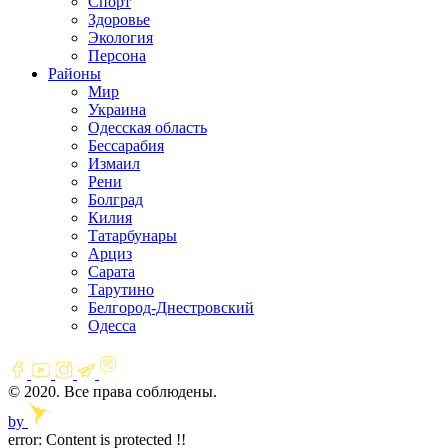
Спорт
Здоровье
Экология
Персона
Районы
Мир
Украина
Одесская область
Бессарабия
Измаил
Рени
Болград
Килия
Татарбунары
Арциз
Сарата
Тарутино
Белгород-Днестровский
Одесса
© 2020. Все права соблюдены.
by
error:
Content is protected !!