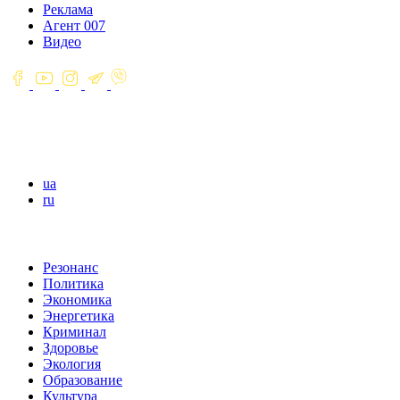
Реклама
Агент 007
Видео
ua
ru
Резонанс
Политика
Экономика
Энергетика
Криминал
Здоровье
Экология
Образование
Культура