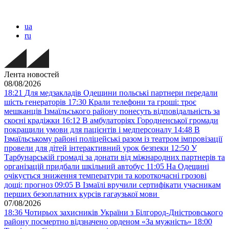
ua
ru
Лента новостей
08/08/2026
18:21
Для медзакладів Одещини польські партнери передали
шість генераторів
17:30
Крали телефони та гроші: троє
мешканців Ізмаїльського району понесуть відповідальність за
скоєні крадіжки
16:12
В амбулаторіях Городненської громади
покращили умови для пацієнтів і медперсоналу
14:48
В
Ізмаїльському районі поліцейські разом із театром імпровізації
провели для дітей інтерактивний урок безпеки
12:50
У
Тарбунарській громаді за донати від міжнародних партнерів та
організацій придбали шкільний автобус
11:05
На Одещині
очікується зниження температури та короткочасні грозові
дощі: прогноз
09:05
В Ізмаїлі вручили сертифікати учасникам
перших безоплатних курсів гагаузької мови
07/08/2026
18:36
Чотирьох захисників України з Білгород-Дністровського
району посмертно відзначено орденом «За мужність»
18:00