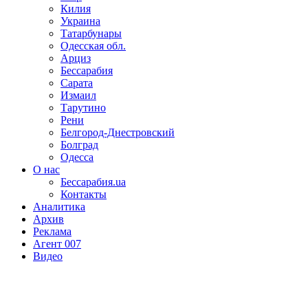
Килия
Украина
Татарбунары
Одесская обл.
Арциз
Бессарабия
Сарата
Измаил
Тарутино
Рени
Белгород-Днестровский
Болград
Одесса
О нас
Бессарабия.ua
Контакты
Аналитика
Архив
Реклама
Агент 007
Видео