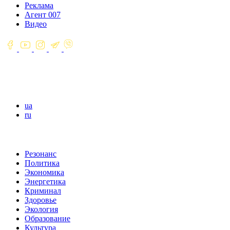
Реклама
Агент 007
Видео
ua
ru
Резонанс
Политика
Экономика
Энергетика
Криминал
Здоровье
Экология
Образование
Культура