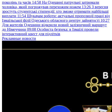
поколінь та часів
14:58
На Одещині патрульні затримали
чоловіка, який погрожував перехожим ножем
13:26
З вересня
зростуть студентські стипендії: хто зможе отримати найбільші
виплати
11:54
Шукачам роботи: актуальні пропозиції праці від
Ізмаїльської філії Одеського обласного центру зайнятості
10:27
Для жителів Одещини відкрили новий залізничний маршрут
до Німеччини
09:08
Особиста безпека: в Ізмаїлі провели
інтерактивний квест для підлітків
Рекламные новости