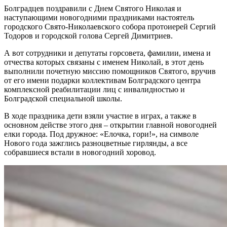
Болградцев поздравили с Днем Святого Николая и
наступающими новогодними праздниками настоятель
городского Свято-Николаевского собора протоиерей Сергий
Тодоров и городской голова Сергей Димитриев.
А вот сотрудники и депутаты горсовета, фамилии, имена и
отчества которых связаны с именем Николай, в этот день
выполнили почетную миссию помощников Святого, вручив
от его имени подарки коллективам Болградского центра
комплексной реабилитации лиц с инвалидностью и
Болградской специальной школы.
В ходе праздника дети взяли участие в играх, а также в
основном действе этого дня – открытии главной новогодней
елки города. Под дружное: «Елочка, гори!», на символе
Нового года зажглись разноцветные гирлянды, а все
собравшиеся встали в новогодний хоровод.