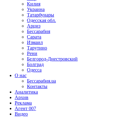
Килия
Украина
Татарбунары
Одесская обл.
Арциз
Бессарабия
Сарата
Измаил
Тарутино
Рени
Белгород-Днестровский
Болград
Одесса
О нас
Бессарабия.ua
Контакты
Аналитика
Архив
Реклама
Агент 007
Видео