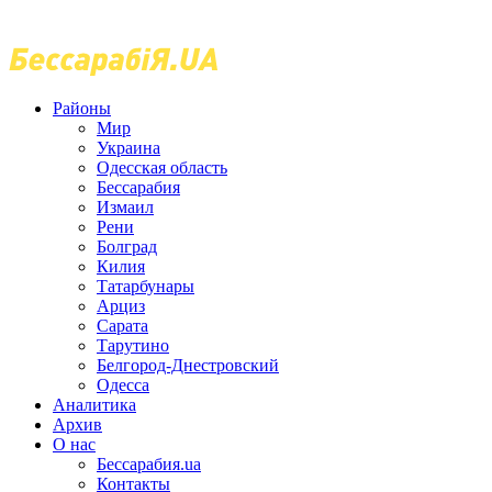
Районы
Мир
Украина
Одесская область
Бессарабия
Измаил
Рени
Болград
Килия
Татарбунары
Арциз
Сарата
Тарутино
Белгород-Днестровский
Одесса
Аналитика
Архив
О нас
Бессарабия.ua
Контакты