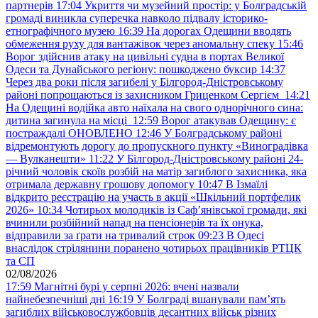
партнерів
17:04
Укриття чи музейний простір: у Болградській
громаді виникла суперечка навколо підвалу історико-
етнографічного музею
16:39
На дорогах Одещини вводять
обмеження руху для вантажівок через аномальну спеку
15:46
Ворог здійснив атаку на цивільні судна в портах Великої
Одеси та Дунайського регіону: пошкоджено буксир
14:37
Через два роки після загибелі у Білгород-Дністровському
районі попрощаються із захисником Гриценком Сергієм
14:21
На Одещині водійка авто наїхала на свого однорічного сина:
дитина загинула на місці
12:59
Ворог атакував Одещину: є
постраждалі ОНОВЛЕНО
12:46
У Болградському районі
відремонтують дорогу до пропускного пункту «Виноградівка
— Вулканешти»
11:22
У Білгород-Дністровському районі 24-
річний чоловік скоїв розбій на матір загиблого захисника, яка
отримала державну грошову допомогу
10:47
В Ізмаїлі
відкрито реєстрацію на участь в акції «Шкільний портфелик
2026»
10:34
Чотирьох молодиків із Саф’янівської громади, які
вчинили розбійний напад на пенсіонерів та їх онука,
відправили за ґрати на тривалий строк
09:23
В Одесі
внаслідок стрілянини поранено чотирьох працівників РТЦК
та СП
02/08/2026
17:59
Магнітні бурі у серпні 2026: вчені назвали
найнебезпечніші дні
16:19
У Болграді вшанували пам’ять
загиблих військовослужбовців десантних військ різних