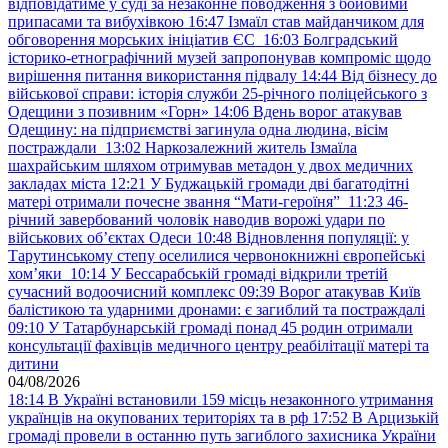
відповідатиме у суді за незаконне поводження з бойовими
припасами та вибухівкою
16:47
Ізмаїл став майданчиком для
обговорення морських ініціатив ЄС
16:03
Болградський
історико-етнографічний музей запропонував компроміс щодо
вирішення питання використання підвалу
14:44
Від бізнесу до
військової справи: історія служби 25-річного поліцейського з
Одещини з позивним «Горн»
14:06
Вдень ворог атакував
Одещину: на підприємстві загинула одна людина, вісім
постраждали
13:02
Наркозалежний житель Ізмаїла
шахрайським шляхом отримував метадон у двох медичних
закладах міста
12:21
У Буджацькій громади дві багатодітні
матері отримали почесне звання “Мати-героїня”
11:23
46-
річний завербований чоловік наводив ворожі удари по
військових обʼєктах Одеси
10:48
Відновлення популяції: у
Тарутинському степу оселилися червонокнижні європейські
хом’яки
10:14
У Бессарабській громаді відкрили третій
сучасний водоочисний комплекс
09:39
Ворог атакував Київ
балістикою та ударними дронами: є загиблий та постраждалі
09:10
У Татарбунарській громаді понад 45 родин отримали
консультації фахівців медичного центру реабілітації матері та
дитини
04/08/2026
18:14
В Україні встановили 159 місць незаконного утримання
українців на окупованих територіях та в рф
17:52
В Арцизькій
громаді провели в останню путь загиблого захисника України