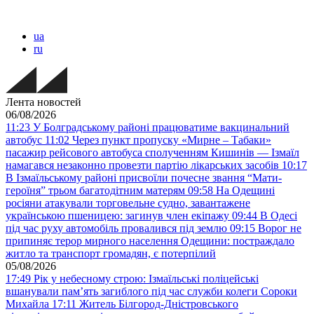
ua
ru
Лента новостей
06/08/2026
11:23
У Болградському районі працюватиме вакцинальний
автобус
11:02
Через пункт пропуску «Мирне – Табаки»
пасажир рейсового автобуса сполученням Кишинів — Ізмаїл
намагався незаконно провезти партію лікарських засобів
10:17
В Ізмаїльському районі присвоїли почесне звання “Мати-
героїня” трьом багатодітним матерям
09:58
На Одещині
росіяни атакували торговельне судно, завантажене
українською пшеницею: загинув член екіпажу
09:44
В Одесі
під час руху автомобіль провалився під землю
09:15
Ворог не
припиняє терор мирного населення Одещини: постраждало
житло та транспорт громадян, є потерпілий
05/08/2026
17:49
Рік у небесному строю: Ізмаїльські поліцейські
вшанували пам’ять загиблого під час служби колеги Сороки
Михайла
17:11
Житель Білгород-Дністровського