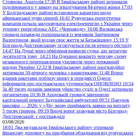
Стоянова Анатолія
17:38
В Ізмаїльському районі затримали
підозрюваного у замаху на зґвалтування 84-річної жінки
17:03
У Болградському районі встановили карантин щодо
африканської чуми свиней
16:41
Румунська енергетична
компанія почала закуповувати електроенергію з України через
зупинку енергоблока АЕС «Чернаводе»
16:06
Вилківська
громада назавжди попрощалася із земляком Зарічнюком
Валентином, який віддав своє життя за Батьківщину
15:19
У
Білгороді-Дністровському оговтуються після нічного обстрілу
14:47
На Дунаї через обміління виявили судна, що затонули
десятиліття тому
14:23
На Одещині викрито чергову схему
незаконного переправлення ухилянтів через державний
кордон України
12:32
В Ізмаїльському районі нацгвардійці
затримали 50-річного чоловіка з наркотиками
11:48
Ворог
вдарив ракетами поблизу ринку в передмісті Одеси:
інформація про постраждалих уточнюється ОНОВЛЕНО
10:54
За 40 тисяч доларів замовив убивство судді: в Одесі затримали
організатора
10:36
В Арцизькій громаді завершили
капітальний ремонт Задунаївської амбулаторії
09:51
Пакунок
школяра — 2026: у «Дії» знову приймають заявки на виплату
5 тисяч гривень
09:19
Вночі ворог атакував місто Білгород-
Дністровський: є постраждалі
03/08/2026
18:01
Два медзаклади Ізмаїльського району отримали
фінансову допомогу на придбання обладнання від румунських