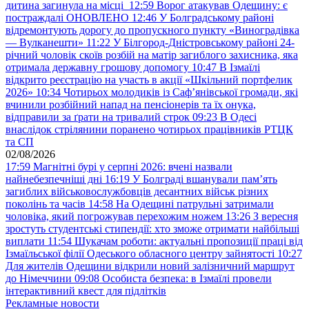
дитина загинула на місці
12:59
Ворог атакував Одещину: є
постраждалі ОНОВЛЕНО
12:46
У Болградському районі
відремонтують дорогу до пропускного пункту «Виноградівка
— Вулканешти»
11:22
У Білгород-Дністровському районі 24-
річний чоловік скоїв розбій на матір загиблого захисника, яка
отримала державну грошову допомогу
10:47
В Ізмаїлі
відкрито реєстрацію на участь в акції «Шкільний портфелик
2026»
10:34
Чотирьох молодиків із Саф’янівської громади, які
вчинили розбійний напад на пенсіонерів та їх онука,
відправили за ґрати на тривалий строк
09:23
В Одесі
внаслідок стрілянини поранено чотирьох працівників РТЦК
та СП
02/08/2026
17:59
Магнітні бурі у серпні 2026: вчені назвали
найнебезпечніші дні
16:19
У Болграді вшанували пам’ять
загиблих військовослужбовців десантних військ різних
поколінь та часів
14:58
На Одещині патрульні затримали
чоловіка, який погрожував перехожим ножем
13:26
З вересня
зростуть студентські стипендії: хто зможе отримати найбільші
виплати
11:54
Шукачам роботи: актуальні пропозиції праці від
Ізмаїльської філії Одеського обласного центру зайнятості
10:27
Для жителів Одещини відкрили новий залізничний маршрут
до Німеччини
09:08
Особиста безпека: в Ізмаїлі провели
інтерактивний квест для підлітків
Рекламные новости