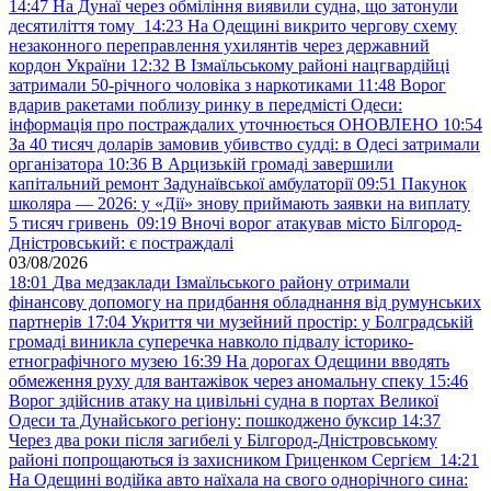
14:47
На Дунаї через обміління виявили судна, що затонули
десятиліття тому
14:23
На Одещині викрито чергову схему
незаконного переправлення ухилянтів через державний
кордон України
12:32
В Ізмаїльському районі нацгвардійці
затримали 50-річного чоловіка з наркотиками
11:48
Ворог
вдарив ракетами поблизу ринку в передмісті Одеси:
інформація про постраждалих уточнюється ОНОВЛЕНО
10:54
За 40 тисяч доларів замовив убивство судді: в Одесі затримали
організатора
10:36
В Арцизькій громаді завершили
капітальний ремонт Задунаївської амбулаторії
09:51
Пакунок
школяра — 2026: у «Дії» знову приймають заявки на виплату
5 тисяч гривень
09:19
Вночі ворог атакував місто Білгород-
Дністровський: є постраждалі
03/08/2026
18:01
Два медзаклади Ізмаїльського району отримали
фінансову допомогу на придбання обладнання від румунських
партнерів
17:04
Укриття чи музейний простір: у Болградській
громаді виникла суперечка навколо підвалу історико-
етнографічного музею
16:39
На дорогах Одещини вводять
обмеження руху для вантажівок через аномальну спеку
15:46
Ворог здійснив атаку на цивільні судна в портах Великої
Одеси та Дунайського регіону: пошкоджено буксир
14:37
Через два роки після загибелі у Білгород-Дністровському
районі попрощаються із захисником Гриценком Сергієм
14:21
На Одещині водійка авто наїхала на свого однорічного сина: