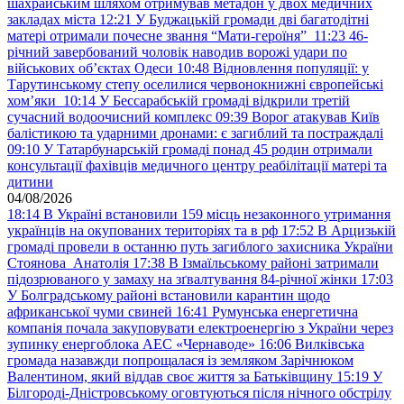
шахрайським шляхом отримував метадон у двох медичних
закладах міста
12:21
У Буджацькій громади дві багатодітні
матері отримали почесне звання “Мати-героїня”
11:23
46-
річний завербований чоловік наводив ворожі удари по
військових обʼєктах Одеси
10:48
Відновлення популяції: у
Тарутинському степу оселилися червонокнижні європейські
хом’яки
10:14
У Бессарабській громаді відкрили третій
сучасний водоочисний комплекс
09:39
Ворог атакував Київ
балістикою та ударними дронами: є загиблий та постраждалі
09:10
У Татарбунарській громаді понад 45 родин отримали
консультації фахівців медичного центру реабілітації матері та
дитини
04/08/2026
18:14
В Україні встановили 159 місць незаконного утримання
українців на окупованих територіях та в рф
17:52
В Арцизькій
громаді провели в останню путь загиблого захисника України
Стоянова Анатолія
17:38
В Ізмаїльському районі затримали
підозрюваного у замаху на зґвалтування 84-річної жінки
17:03
У Болградському районі встановили карантин щодо
африканської чуми свиней
16:41
Румунська енергетична
компанія почала закуповувати електроенергію з України через
зупинку енергоблока АЕС «Чернаводе»
16:06
Вилківська
громада назавжди попрощалася із земляком Зарічнюком
Валентином, який віддав своє життя за Батьківщину
15:19
У
Білгороді-Дністровському оговтуються після нічного обстрілу