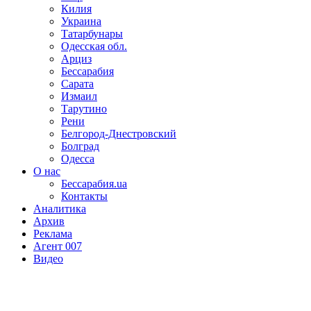
Килия
Украина
Татарбунары
Одесская обл.
Арциз
Бессарабия
Сарата
Измаил
Тарутино
Рени
Белгород-Днестровский
Болград
Одесса
О нас
Бессарабия.ua
Контакты
Аналитика
Архив
Реклама
Агент 007
Видео