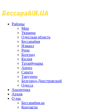
Районы
Мир
Украина
Одесская область
Бессарабия
Измаил
Рени
Болград
Килия
Татарбунары
Арциз
Сарата
Тарутино
Белгород-Днестровский
Одесса
Аналитика
Архив
О нас
Бессарабия.ua
Контакты