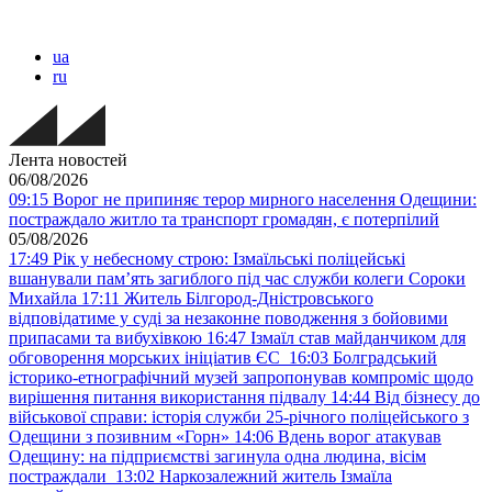
ua
ru
Лента новостей
06/08/2026
09:15
Ворог не припиняє терор мирного населення Одещини:
постраждало житло та транспорт громадян, є потерпілий
05/08/2026
17:49
Рік у небесному строю: Ізмаїльські поліцейські
вшанували пам’ять загиблого під час служби колеги Сороки
Михайла
17:11
Житель Білгород-Дністровського
відповідатиме у суді за незаконне поводження з бойовими
припасами та вибухівкою
16:47
Ізмаїл став майданчиком для
обговорення морських ініціатив ЄС
16:03
Болградський
історико-етнографічний музей запропонував компроміс щодо
вирішення питання використання підвалу
14:44
Від бізнесу до
військової справи: історія служби 25-річного поліцейського з
Одещини з позивним «Горн»
14:06
Вдень ворог атакував
Одещину: на підприємстві загинула одна людина, вісім
постраждали
13:02
Наркозалежний житель Ізмаїла