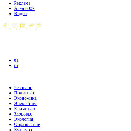
Реклама
Агент 007
Видео
ua
ru
Резонанс
Политика
Экономика
Энергетика
Криминал
Здоровье
Экология
Образование
Культура