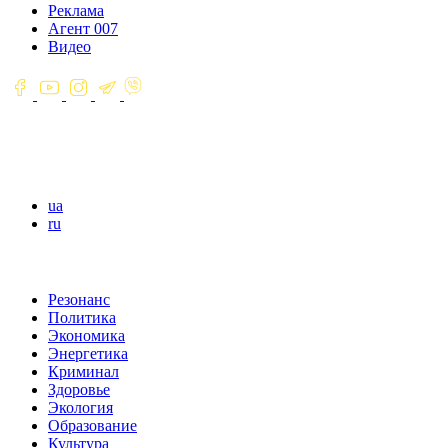
Реклама
Агент 007
Видео
ua
ru
Резонанс
Политика
Экономика
Энергетика
Криминал
Здоровье
Экология
Образование
Культура