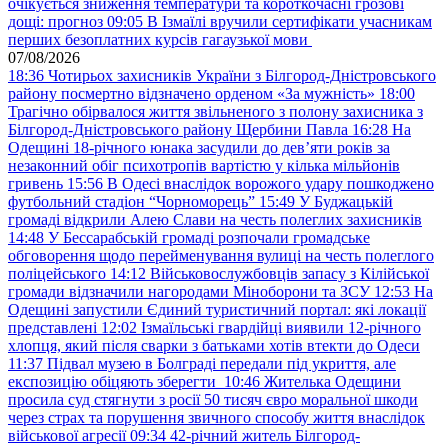
очікується зниження температури та короткочасні грозові
дощі: прогноз
09:05
В Ізмаїлі вручили сертифікати учасникам
перших безоплатних курсів гагаузької мови
07/08/2026
18:36
Чотирьох захисників України з Білгород-Дністровського
району посмертно відзначено орденом «За мужність»
18:00
Трагічно обірвалося життя звільненого з полону захисника з
Білгород-Дністровського району Щербини Павла
16:28
На
Одещині 18-річного юнака засудили до дев’яти років за
незаконний обіг психотропів вартістю у кілька мільйонів
гривень
15:56
В Одесі внаслідок ворожого удару пошкоджено
футбольний стадіон “Чорноморець”
15:49
У Буджацькій
громаді відкрили Алею Слави на честь полеглих захисників
14:48
У Бессарабській громаді розпочали громадське
обговорення щодо перейменування вулиці на честь полеглого
поліцейського
14:12
Військовослужбовців запасу з Кілійської
громади відзначили нагородами Міноборони та ЗСУ
12:53
На
Одещині запустили Єдиний туристичний портал: які локації
представлені
12:02
Ізмаїльські гвардійці виявили 12-річного
хлопця, який після сварки з батьками хотів втекти до Одеси
11:37
Підвал музею в Болграді передали під укриття, але
експозицію обіцяють зберегти
10:46
Жителька Одещини
просила суд стягнути з росії 50 тисяч євро моральної шкоди
через страх та порушення звичного способу життя внаслідок
військової агресії
09:34
42-річний житель Білгород-