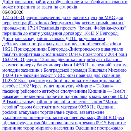
Дністровського району за збут пістолета та зберігання гранати
може потрапити за ґрати на сім років
06/08/2026
17:56
На Одещині звернення до сервісних центрів МВС для
перереєстрації автівок обернулися відкриттям кримінальних
проваджень
17:24
Реалізація проєкту “Ізмаїл. Фабрика-кухня”
перейшла до етапу укладення договору
16:43
У Білгород-
Дністровському районі сталася ДТП: рятувальники
деблокували постраждалу пасажирку з понівеченої автівки
16:21
Прикордонники Білгорода-Дністровського вшанували
пам’ять побратима Кислицького Олега, полеглого у 2014 році
16:02
На Одещині 12-річна дівчинка вистрибнула з балкона
сьомого поверху багатоповерхівки
14:58
На передовій загинув
молодий захисник з Болградської громади Кишлали Михайло
14:09
Тимчасовий захист у ЄС: нові правила для українців
11:23
У Болградському районі працюватиме вакцинальний
автобус
11:02
Через пункт пропуску «Мирне – Табаки»
пасажир рейсового автобуса сполученням Кишинів — Ізмаїл
намагався незаконно провезти партію лікарських засобів
10:17
В Ізмаїльському районі присвоїли почесне звання “Мати-
героїня” трьом багатодітним матерям
09:58
На Одещині
росіяни атакували торговельне судно, завантажене
українською пшеницею: загинув член екіпажу
09:44
В Одесі
під час руху автомобіль провалився під землю
09:15
Ворог не
припиняє терор мирного населення Одещини: постраждало