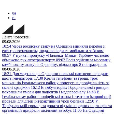
ua
ru
Лента новостей
09/08/2026
10:54
Через російську атаку на Одещині виникли перебої з
електропостачанням, подачею води та мобільним звʼязком
09:57
У пункті пропуску «Паланка–Маяки–Удобне» частково
обмежено рух автотранспорту
09:02
Росія здійснила масовану
комбіновану атаку на Одещину: відомо про 8 постраждалих
08/08/2026
18:21
Для медзакладів Одещини польські партнери передали
шість генераторів
17:30
Крали телефони та гроші: троє
мешканців Ізмаїльського району понесуть відповідальність за
скоєні крадіжки
16:12
В амбулаторіях Городненської громади
покращили умови для пацієнтів і медперсоналу
14:48
В
Ізмаїльському районі поліцейські разом із театром імпровізації
провели для дітей інтерактивний урок безпеки
12:50
У
Тарбунарській громаді за донати від міжнародних партнерів та
організацій придбали шкільний автобус
11:05
На Одещині