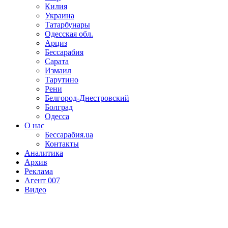
Килия
Украина
Татарбунары
Одесская обл.
Арциз
Бессарабия
Сарата
Измаил
Тарутино
Рени
Белгород-Днестровский
Болград
Одесса
О нас
Бессарабия.ua
Контакты
Аналитика
Архив
Реклама
Агент 007
Видео