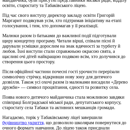
майданчика, були присутні представники міської ради, відділу
освіти, старостату та Табаківського ліцею.
Під час свого виступу директор закладу освіти Григорій
Маргарит подякував усім, хто підтримав ініціативу на етапі
голосування, і тим, хто допомагав у її реалізації.
Малюки разом із батьками до важливої події підготували
щиру концертну програму. Читали вірші, співали пісні й
дарували усмішки дорослим на знак вдячності за турботу й
любов. Їхні виступи стали справжньою окрасою свята, а
щасливі очі дітей найкращою подякою всім, хто долучився до
створення цього простору.
Після офіційної частини почесні гості урочисто перерізали
символічну стрічку, відкривши нову зону для дитячого
дозвілля. Також усі охочі разом із малюками висадили «Дерево
дружби» — символ процвітання, єдності та розвитку села.
Поява нового дитячого майданчика стала можливою завдяки
співпраці Болградської міської ради, депутатського корпусу,
старостату села Табаки та активних мешканців громади.
Нагадаємо, торік у Табаківському ліцеї завершили
будівництво укриття,
що дозволило школярам повернутися до
очного формату навчання. До ліцею також приєднали