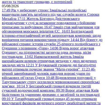
житло та транспорт громадян, є потерпілий
05/08/2026
17:49
Рік у небесному строю: Ізмаїльські поліцейські
вшанували пам’ять загиблого під час служби колеги Сороки
Михайла
17:11
Житель Білгород-Дністровського
відповідатиме у суді за незаконне поводження з бойовими
припасами та вибухівкою
16:47
Ізмаїл став майданчиком для
обговорення морських ініціатив ЄС
16:03
Болградський
історико-етнографічний музей запропонував компроміс щодо
вирішення питання використання підвалу
14:44
Від бізнесу до
військової справи: історія служби 25-річного поліцейського з
Одещини з позивним «Горн»
14:06
Вдень ворог атакував
Одещину: на підприємстві загинула одна людина, вісім
постраждали
13:02
Наркозалежний житель Ізмаїла
шахрайським шляхом отримував метадон у двох медичних
закладах міста
12:21
У Буджацькій громади дві багатодітні
матері отримали почесне звання “Мати-героїня”
11:23
46-
річний завербований чоловік наводив ворожі удари по
військових обʼєктах Одеси
10:48
Відновлення популяції: у
Тарутинському степу оселилися червонокнижні європейські
хом’яки
10:14
У Бессарабській громаді відкрили третій
сучасний водоочисний комплекс
09:39
Ворог атакував Київ
балістикою та ударними дронами: є загиблий та постраждалі
09:10
У Татарбунарській громаді понад 45 родин отримали
консультації фахівців медичного центру реабілітації матері та