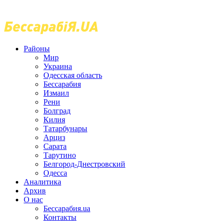
Районы
Мир
Украина
Одесская область
Бессарабия
Измаил
Рени
Болград
Килия
Татарбунары
Арциз
Сарата
Тарутино
Белгород-Днестровский
Одесса
Аналитика
Архив
О нас
Бессарабия.ua
Контакты