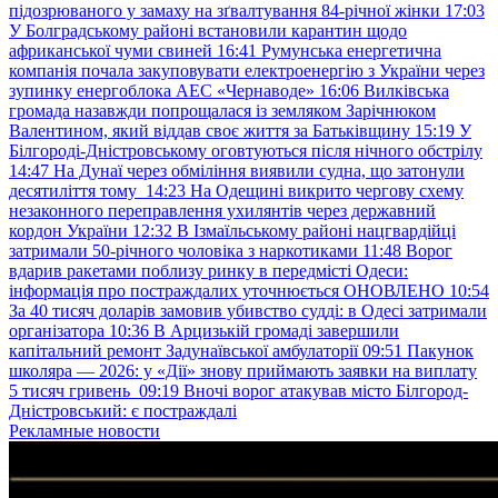
підозрюваного у замаху на зґвалтування 84-річної жінки
17:03
У Болградському районі встановили карантин щодо
африканської чуми свиней
16:41
Румунська енергетична
компанія почала закуповувати електроенергію з України через
зупинку енергоблока АЕС «Чернаводе»
16:06
Вилківська
громада назавжди попрощалася із земляком Зарічнюком
Валентином, який віддав своє життя за Батьківщину
15:19
У
Білгороді-Дністровському оговтуються після нічного обстрілу
14:47
На Дунаї через обміління виявили судна, що затонули
десятиліття тому
14:23
На Одещині викрито чергову схему
незаконного переправлення ухилянтів через державний
кордон України
12:32
В Ізмаїльському районі нацгвардійці
затримали 50-річного чоловіка з наркотиками
11:48
Ворог
вдарив ракетами поблизу ринку в передмісті Одеси:
інформація про постраждалих уточнюється ОНОВЛЕНО
10:54
За 40 тисяч доларів замовив убивство судді: в Одесі затримали
організатора
10:36
В Арцизькій громаді завершили
капітальний ремонт Задунаївської амбулаторії
09:51
Пакунок
школяра — 2026: у «Дії» знову приймають заявки на виплату
5 тисяч гривень
09:19
Вночі ворог атакував місто Білгород-
Дністровський: є постраждалі
Рекламные новости