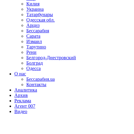
Килия
Украина
Татарбунары
Одесская обл.
Арциз
Бессарабия
Сарата
Измаил
Тарутино
Рени
Белгород-Днестровский
Болград
Одесса
О нас
Бессарабия.ua
Контакты
Аналитика
Архив
Реклама
Агент 007
Видео