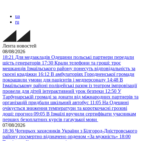
ua
ru
Лента новостей
08/08/2026
18:21
Для медзакладів Одещини польські партнери передали
шість генераторів
17:30
Крали телефони та гроші: троє
мешканців Ізмаїльського району понесуть відповідальність за
скоєні крадіжки
16:12
В амбулаторіях Городненської громади
покращили умови для пацієнтів і медперсоналу
14:48
В
Ізмаїльському районі поліцейські разом із театром імпровізації
провели для дітей інтерактивний урок безпеки
12:50
У
Тарбунарській громаді за донати від міжнародних партнерів та
організацій придбали шкільний автобус
11:05
На Одещині
очікується зниження температури та короткочасні грозові
дощі: прогноз
09:05
В Ізмаїлі вручили сертифікати учасникам
перших безоплатних курсів гагаузької мови
07/08/2026
18:36
Чотирьох захисників України з Білгород-Дністровського
району посмертно відзначено орденом «За мужність»
18:00