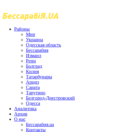
Районы
Мир
Украина
Одесская область
Бессарабия
Измаил
Рени
Болград
Килия
Татарбунары
Арциз
Сарата
Тарутино
Белгород-Днестровский
Одесса
Аналитика
Архив
О нас
Бессарабия.ua
Контакты