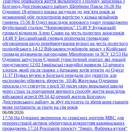
Трагічно обірвалося життя звільненого з полону захисника з
Білгород-Дністровського району Щербини Павла
16:28
На
Одещині 18-річного юнака засудили до дев’яти років за
незаконний обіг психотропів вартістю у кілька мільйонів
гривень
15:56
В Одесі внаслідок ворожого удару пошкоджено
футбольний стадіон “Чорноморець”
15:49
У Буджацькій
громаді відкрили Алею Слави на честь полеглих захисників
14:48
У Бессарабській громаді розпочали громадське
обговорення щодо перейменування вулиці на честь полеглого
поліцейського
14:12
Військовослужбовців запасу з Кілійської
громади відзначили нагородами Міноборони та ЗСУ
12:53
На
Одещині запустили Єдиний туристичний портал: які локації
представлені
12:02
Ізмаїльські гвардійці виявили 12-річного
хлопця, який після сварки з батьками хотів втекти до Одеси
11:37
Підвал музею в Болграді передали під укриття, але
експозицію обіцяють зберегти
10:46
Жителька Одещини
просила суд стягнути з росії 50 тисяч євро моральної шкоди
через страх та порушення звичного способу життя внаслідок
військової агресії
09:34
42-річний житель Білгород-
Дністровського району за збут пістолета та зберігання гранати
може потрапити за ґрати на сім років
06/08/2026
17:56
На Одещині звернення до сервісних центрів МВС для
перереєстрації автівок обернулися відкриттям кримінальних
проваджень
17:24
Реалізація проєкту “Ізмаїл. Фабрика-кухня”