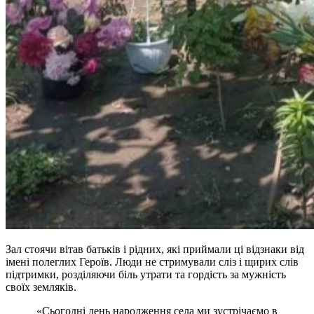
Зал стоячи вітав батьків і рідних, які приймали ці відзнаки від
імені полеглих Героїв. Люди не стримували сліз і щирих слів
підтримки, розділяючи біль утрати та гордість за мужність
своїх земляків.
«Сьогодні день народження села ми зустрічаємо в