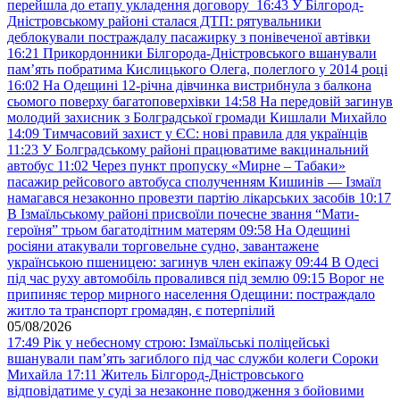
перейшла до етапу укладення договору
16:43
У Білгород-
Дністровському районі сталася ДТП: рятувальники
деблокували постраждалу пасажирку з понівеченої автівки
16:21
Прикордонники Білгорода-Дністровського вшанували
пам’ять побратима Кислицького Олега, полеглого у 2014 році
16:02
На Одещині 12-річна дівчинка вистрибнула з балкона
сьомого поверху багатоповерхівки
14:58
На передовій загинув
молодий захисник з Болградської громади Кишлали Михайло
14:09
Тимчасовий захист у ЄС: нові правила для українців
11:23
У Болградському районі працюватиме вакцинальний
автобус
11:02
Через пункт пропуску «Мирне – Табаки»
пасажир рейсового автобуса сполученням Кишинів — Ізмаїл
намагався незаконно провезти партію лікарських засобів
10:17
В Ізмаїльському районі присвоїли почесне звання “Мати-
героїня” трьом багатодітним матерям
09:58
На Одещині
росіяни атакували торговельне судно, завантажене
українською пшеницею: загинув член екіпажу
09:44
В Одесі
під час руху автомобіль провалився під землю
09:15
Ворог не
припиняє терор мирного населення Одещини: постраждало
житло та транспорт громадян, є потерпілий
05/08/2026
17:49
Рік у небесному строю: Ізмаїльські поліцейські
вшанували пам’ять загиблого під час служби колеги Сороки
Михайла
17:11
Житель Білгород-Дністровського
відповідатиме у суді за незаконне поводження з бойовими