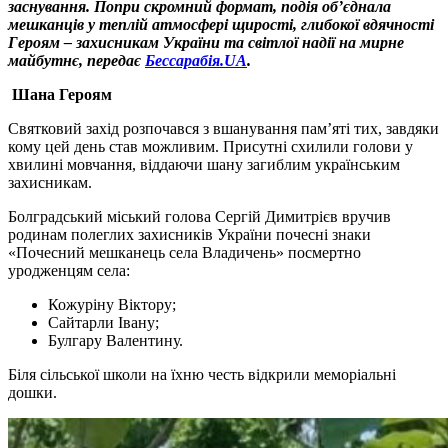
заснування. Попри скромний формат, подія об’єднала
мешканців у теплій атмосфері щирості, глибокої вдячності
Героям – захисникам України та світлої надії на мирне
майбутнє, передає
Бессарабія.UA
.
Шана Героям
Святковий захід розпочався з вшанування пам’яті тих, завдяки
кому цей день став можливим. Присутні схилили голови у
хвилині мовчання, віддаючи шану загиблим українським
захисникам.
Болградський міський голова Сергій Димитрієв вручив
родинам полеглих захисників України почесні знаки
«Почесний мешканець села Владичень» посмертно
уродженцям села:
Кожуріну Віктору;
Сайтарли Івану;
Булгару Валентину.
Біля сільської школи на їхню честь відкрили меморіальні
дошки.