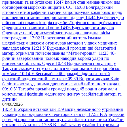
припасами та вибухівкою
16:47
Ізмаїл став майданчиком для
обговорення морських ініціатив ЄС
16:03
Болградський
історико-етнографічний музей запропонував компроміс щодо
вирішення питання використання підвалу
14:44
Від бізнесу до
військової справи: історія служби 25-річного поліцейського з
Одещини з позивним «Горн»
14:06
Вдень ворог атакував
Одещину: на підприємстві загинула одна людина, вісім
постраждали
13:02
Наркозалежний житель Ізмаїла
шахрайським шляхом отримував метадон у двох медичних
закладах міста
12:21
У Буджацькій громади дві багатодітні
матері отримали почесне звання “Мати-героїня”
11:23
46-
річний завербований чоловік наводив ворожі удари по
військових обʼєктах Одеси
10:48
Відновлення популяції: у
Тарутинському степу оселилися червонокнижні європейські
хом’яки
10:14
У Бессарабській громаді відкрили третій
сучасний водоочисний комплекс
09:39
Ворог атакував Київ
балістикою та ударними дронами: є загиблий та постраждалі
09:10
У Татарбунарській громаді понад 45 родин отримали
консультації фахівців медичного центру реабілітації матері та
дитини
04/08/2026
18:14
В Україні встановили 159 місць незаконного утримання
українців на окупованих територіях та в рф
17:52
В Арцизькій
громаді провели в останню путь загиблого захисника України
Стоянова Анатолія
17:38
В Ізмаїльському районі затримали