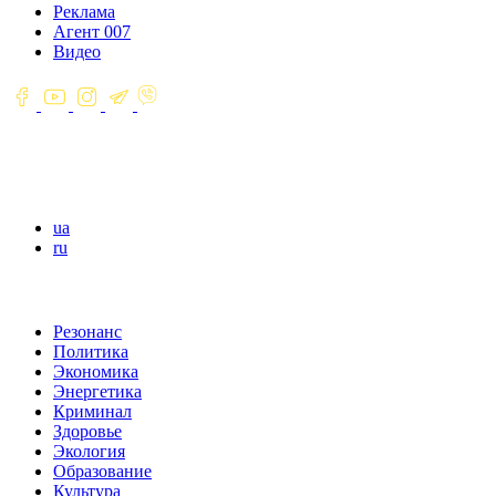
Реклама
Агент 007
Видео
ua
ru
Резонанс
Политика
Экономика
Энергетика
Криминал
Здоровье
Экология
Образование
Культура