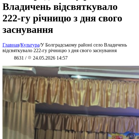
Владичень відсвяткувало
222-гу річницю з дня свого
заснування
Главная
/
Культура
/
У Болградському районі село Владичень
відсвяткувало 222-гу річницю з дня свого заснування
8631
/
24.05.2026 14:57