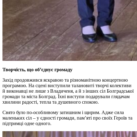
Творчість, що об’єднує громаду
Захід продовжився яскравою та різноманітною концертною
програмою. На сцені виступили талановиті творчі колективи
й виконавці не лише з Владиченя, а й з інших сіл Болградської
громади та міста Болград. Їхні виступи подарували глядачам
хвилини радості, тепла та душевного спокою.
Свято було по-особливому затишним і щирим. Адже сила
маленьких сіл – у єдності громади, пам’яті про своїх Героїв та
підтримці одне одного.