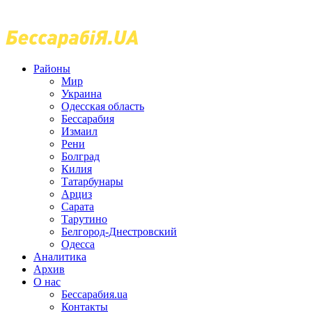
Районы
Мир
Украина
Одесская область
Бессарабия
Измаил
Рени
Болград
Килия
Татарбунары
Арциз
Сарата
Тарутино
Белгород-Днестровский
Одесса
Аналитика
Архив
О нас
Бессарабия.ua
Контакты