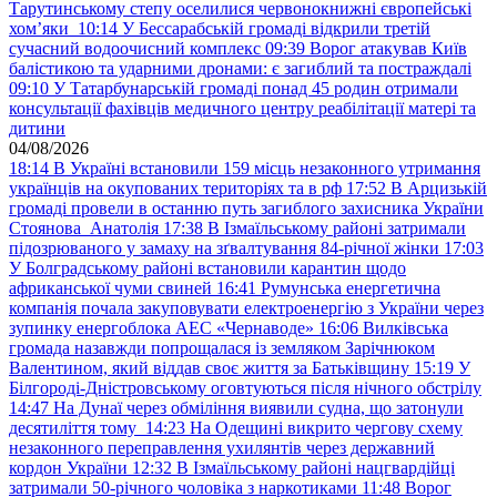
Тарутинському степу оселилися червонокнижні європейські
хом’яки
10:14
У Бессарабській громаді відкрили третій
сучасний водоочисний комплекс
09:39
Ворог атакував Київ
балістикою та ударними дронами: є загиблий та постраждалі
09:10
У Татарбунарській громаді понад 45 родин отримали
консультації фахівців медичного центру реабілітації матері та
дитини
04/08/2026
18:14
В Україні встановили 159 місць незаконного утримання
українців на окупованих територіях та в рф
17:52
В Арцизькій
громаді провели в останню путь загиблого захисника України
Стоянова Анатолія
17:38
В Ізмаїльському районі затримали
підозрюваного у замаху на зґвалтування 84-річної жінки
17:03
У Болградському районі встановили карантин щодо
африканської чуми свиней
16:41
Румунська енергетична
компанія почала закуповувати електроенергію з України через
зупинку енергоблока АЕС «Чернаводе»
16:06
Вилківська
громада назавжди попрощалася із земляком Зарічнюком
Валентином, який віддав своє життя за Батьківщину
15:19
У
Білгороді-Дністровському оговтуються після нічного обстрілу
14:47
На Дунаї через обміління виявили судна, що затонули
десятиліття тому
14:23
На Одещині викрито чергову схему
незаконного переправлення ухилянтів через державний
кордон України
12:32
В Ізмаїльському районі нацгвардійці
затримали 50-річного чоловіка з наркотиками
11:48
Ворог