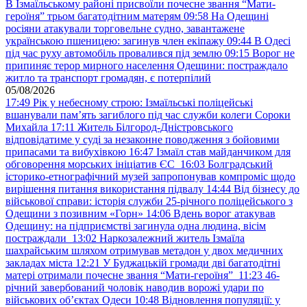
В Ізмаїльському районі присвоїли почесне звання “Мати-
героїня” трьом багатодітним матерям
09:58
На Одещині
росіяни атакували торговельне судно, завантажене
українською пшеницею: загинув член екіпажу
09:44
В Одесі
під час руху автомобіль провалився під землю
09:15
Ворог не
припиняє терор мирного населення Одещини: постраждало
житло та транспорт громадян, є потерпілий
05/08/2026
17:49
Рік у небесному строю: Ізмаїльські поліцейські
вшанували пам’ять загиблого під час служби колеги Сороки
Михайла
17:11
Житель Білгород-Дністровського
відповідатиме у суді за незаконне поводження з бойовими
припасами та вибухівкою
16:47
Ізмаїл став майданчиком для
обговорення морських ініціатив ЄС
16:03
Болградський
історико-етнографічний музей запропонував компроміс щодо
вирішення питання використання підвалу
14:44
Від бізнесу до
військової справи: історія служби 25-річного поліцейського з
Одещини з позивним «Горн»
14:06
Вдень ворог атакував
Одещину: на підприємстві загинула одна людина, вісім
постраждали
13:02
Наркозалежний житель Ізмаїла
шахрайським шляхом отримував метадон у двох медичних
закладах міста
12:21
У Буджацькій громади дві багатодітні
матері отримали почесне звання “Мати-героїня”
11:23
46-
річний завербований чоловік наводив ворожі удари по
військових обʼєктах Одеси
10:48
Відновлення популяції: у