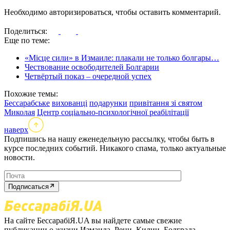
Необходимо авторизироваться, чтобы оставить комментарий.
Поделиться:
Еще по теме:
«Місце сили» в Измаиле: плакали не только болгары…
Чествование освободителей Болгарии
Четвёртый показ – очередной успех
Похожие темы:
Бессарабське
вихованці
подарунки
привітання зі святом
Миколая
Центр соціально-психологічної реабілітації
наверх
Подпишись на нашу еженедельную рассылку, чтобы быть в
курсе последних событий. Никакого спама, только актуальные
новости.
Подписаться
На сайте БессарабіЯ.UA вы найдете самые свежие
публикации о жизни Измаила, Рени, Килии, Болграда,