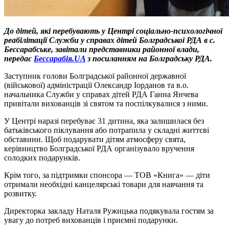
До дітей, які перебувають у Центрі соціально-психологічної
реабілітації Служби у справах дітей Болградської РДА в с.
Бессарабське, завітали представники районної влади,
передає
Бессарабія.UA
з посиланням на Болградську РДА.
Заступник голови Болградської районної державної
(військової) адміністрації Олександр Іорданов та в.о.
начальника Служби у справах дітей РДА Ганна Янчева
привітали вихованців зі святом та поспілкувалися з ними.
У Центрі наразі перебуває 31 дитина, яка залишилася без
батьківського піклування або потрапила у складні життєві
обставини. Щоб подарувати дітям атмосферу свята,
керівництво Болградської РДА організувало вручення
солодких подарунків.
Крім того, за підтримки спонсора — ТОВ «Книга» — діти
отримали необхідні канцелярські товари для навчання та
розвитку.
Директорка закладу Наталя Ружицька подякувала гостям за
увагу до потреб вихованців і приємні подарунки.