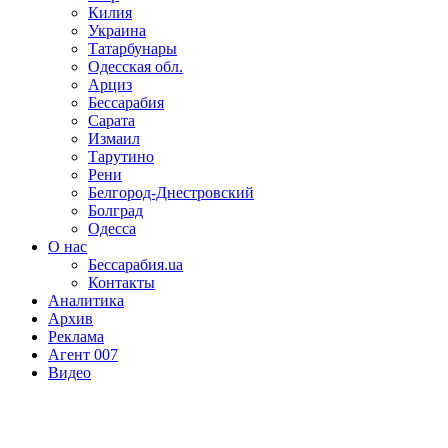
Килия
Украина
Татарбунары
Одесская обл.
Арциз
Бессарабия
Сарата
Измаил
Тарутино
Рени
Белгород-Днестровский
Болград
Одесса
О нас
Бессарабия.ua
Контакты
Аналитика
Архив
Реклама
Агент 007
Видео