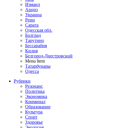
Измаил
Арциз
Украина
Рени
Сарата
Одесская обл.
Болград
Тарутино
Бессарабия
Килия
Белгород-Днестровский
Menu Item
Татарбунары
Одесса
Рубрики
Резонанс
Политика
Экономика
Криминал
Образование
Культура
Спорт
Здоровье
Экология