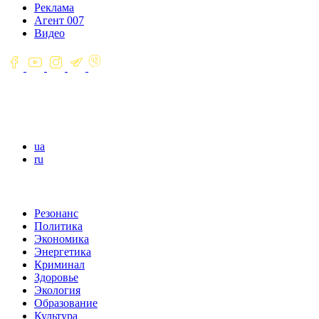
Реклама
Агент 007
Видео
ua
ru
Резонанс
Политика
Экономика
Энергетика
Криминал
Здоровье
Экология
Образование
Культура