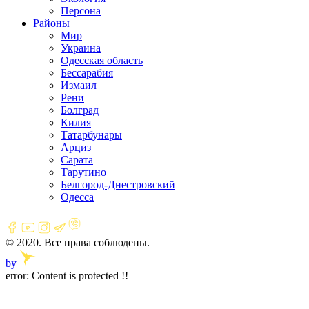
Персона
Районы
Мир
Украина
Одесская область
Бессарабия
Измаил
Рени
Болград
Килия
Татарбунары
Арциз
Сарата
Тарутино
Белгород-Днестровский
Одесса
© 2020. Все права соблюдены.
by
error:
Content is protected !!