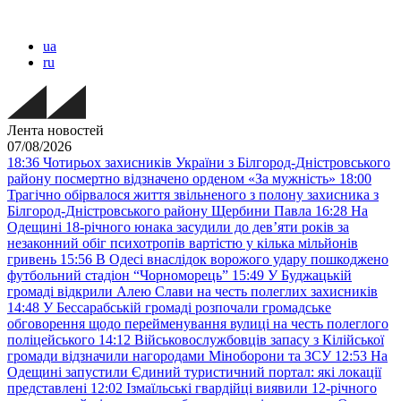
ua
ru
Лента новостей
07/08/2026
18:36
Чотирьох захисників України з Білгород-Дністровського
району посмертно відзначено орденом «За мужність»
18:00
Трагічно обірвалося життя звільненого з полону захисника з
Білгород-Дністровського району Щербини Павла
16:28
На
Одещині 18-річного юнака засудили до дев’яти років за
незаконний обіг психотропів вартістю у кілька мільйонів
гривень
15:56
В Одесі внаслідок ворожого удару пошкоджено
футбольний стадіон “Чорноморець”
15:49
У Буджацькій
громаді відкрили Алею Слави на честь полеглих захисників
14:48
У Бессарабській громаді розпочали громадське
обговорення щодо перейменування вулиці на честь полеглого
поліцейського
14:12
Військовослужбовців запасу з Кілійської
громади відзначили нагородами Міноборони та ЗСУ
12:53
На
Одещині запустили Єдиний туристичний портал: які локації
представлені
12:02
Ізмаїльські гвардійці виявили 12-річного