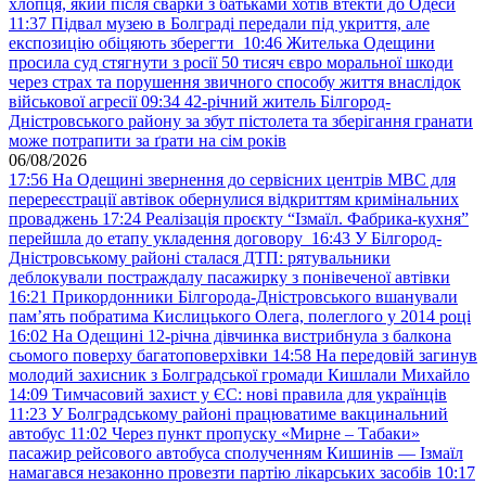
хлопця, який після сварки з батьками хотів втекти до Одеси
11:37
Підвал музею в Болграді передали під укриття, але
експозицію обіцяють зберегти
10:46
Жителька Одещини
просила суд стягнути з росії 50 тисяч євро моральної шкоди
через страх та порушення звичного способу життя внаслідок
військової агресії
09:34
42-річний житель Білгород-
Дністровського району за збут пістолета та зберігання гранати
може потрапити за ґрати на сім років
06/08/2026
17:56
На Одещині звернення до сервісних центрів МВС для
перереєстрації автівок обернулися відкриттям кримінальних
проваджень
17:24
Реалізація проєкту “Ізмаїл. Фабрика-кухня”
перейшла до етапу укладення договору
16:43
У Білгород-
Дністровському районі сталася ДТП: рятувальники
деблокували постраждалу пасажирку з понівеченої автівки
16:21
Прикордонники Білгорода-Дністровського вшанували
пам’ять побратима Кислицького Олега, полеглого у 2014 році
16:02
На Одещині 12-річна дівчинка вистрибнула з балкона
сьомого поверху багатоповерхівки
14:58
На передовій загинув
молодий захисник з Болградської громади Кишлали Михайло
14:09
Тимчасовий захист у ЄС: нові правила для українців
11:23
У Болградському районі працюватиме вакцинальний
автобус
11:02
Через пункт пропуску «Мирне – Табаки»
пасажир рейсового автобуса сполученням Кишинів — Ізмаїл
намагався незаконно провезти партію лікарських засобів
10:17