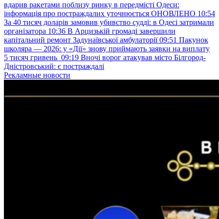
вдарив ракетами поблизу ринку в передмісті Одеси:
інформація про постраждалих уточнюється ОНОВЛЕНО
10:54
За 40 тисяч доларів замовив убивство судді: в Одесі затримали
організатора
10:36
В Арцизькій громаді завершили
капітальний ремонт Задунаївської амбулаторії
09:51
Пакунок
школяра — 2026: у «Дії» знову приймають заявки на виплату
5 тисяч гривень
09:19
Вночі ворог атакував місто Білгород-
Дністровський: є постраждалі
Рекламные новости