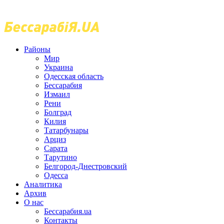
Районы
Мир
Украина
Одесская область
Бессарабия
Измаил
Рени
Болград
Килия
Татарбунары
Арциз
Сарата
Тарутино
Белгород-Днестровский
Одесса
Аналитика
Архив
О нас
Бессарабия.ua
Контакты