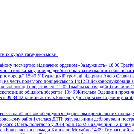
тних курсів гагаузької мови
району посмертно відзначено орденом «За мужність»
18:00
Трагіч
чного юнака засудили до дев’яти років за незаконний обіг психот
орноморець”
15:49
У Буджацькій громаді відкрили Алею Слави на
 на честь полеглого поліцейського
14:12
Військовослужбовців з
: які локації представлені
12:02
Ізмаїльські гвардійці виявили 1
е експозицію обіцяють зберегти
10:46
Жителька Одещини просила с
сії
09:34
42-річний житель Білгород-Дністровського району за збу
ереєстрації автівок обернулися відкриттям кримінальних провад
ровському районі сталася ДТП: рятувальники деблокували постр
ького Олега, полеглого у 2014 році
16:02
На Одещині 12-річна д
к з Болградської громади Кишлали Михайло
14:09
Тимчасовий за