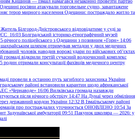
нням Кишинів — Ізмаїл намагався незаконно провезти партію
Одещині росіяни атакували торговельне судно, завантажене
няє терор мирного населення Одещини: постраждало житло та
Житель Білгород-Дністровського відповідатиме у суді за
в ЄС
16:03
Болградський історико-етнографічний музей
и 25-річного поліцейського з Одещини з позивним «Горн»
14:06
а шахрайським шляхом отримував метадон у двох медичних
рбований чоловік наводив ворожі удари по військових обʼєктах
ій громаді відкрили третій сучасний водоочисний комплекс
45 родин отримали консультації фахівців медичного центру
маді провели в останню путь загиблого захисника України
градському районі встановили карантин щодо африканської
 АЕС «Чернаводе»
16:06
Вилківська громада назавжди
втуються після нічного обстрілу
14:47
На Дунаї через обміління
ерез державний кордон України
12:32
В Ізмаїльському районі
інформація про постраждалих уточнюється ОНОВЛЕНО
10:54
За
т Задунаївської амбулаторії
09:51
Пакунок школяра — 2026: у
далі