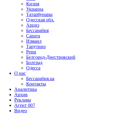
Килия
Украина
Татарбунары
Одесская обл.
Арциз
Бессарабия
Сарата
Измаил
Тарутино
Рени
Белгород-Днестровский
Болград
Одесса
О нас
Бессарабия.ua
Контакты
Аналитика
Архив
Реклама
Агент 007
Видео