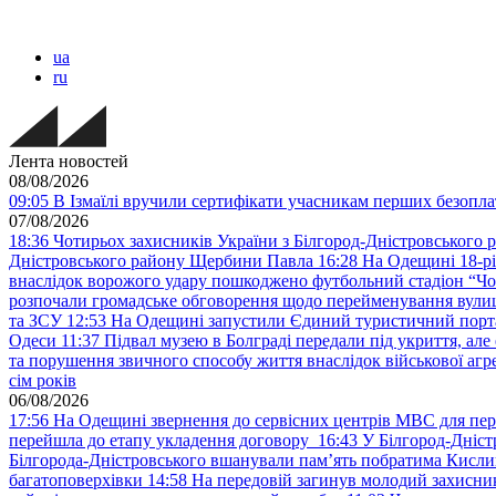
ua
ru
Лента новостей
08/08/2026
09:05
В Ізмаїлі вручили сертифікати учасникам перших безопла
07/08/2026
18:36
Чотирьох захисників України з Білгород-Дністровського 
Дністровського району Щербини Павла
16:28
На Одещині 18-рі
внаслідок ворожого удару пошкоджено футбольний стадіон “Ч
розпочали громадське обговорення щодо перейменування вулиці
та ЗСУ
12:53
На Одещині запустили Єдиний туристичний портал
Одеси
11:37
Підвал музею в Болграді передали під укриття, ал
та порушення звичного способу життя внаслідок військової агре
сім років
06/08/2026
17:56
На Одещині звернення до сервісних центрів МВС для пер
перейшла до етапу укладення договору
16:43
У Білгород-Дніст
Білгорода-Дністровського вшанували пам’ять побратима Кислиц
багатоповерхівки
14:58
На передовій загинув молодий захисни