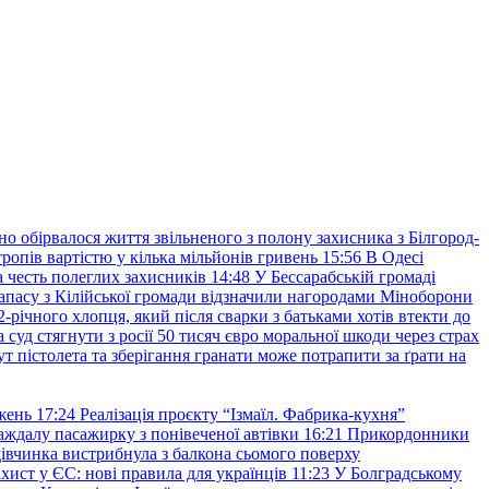
но обірвалося життя звільненого з полону захисника з Білгород-
ропів вартістю у кілька мільйонів гривень
15:56
В Одесі
 честь полеглих захисників
14:48
У Бессарабській громаді
апасу з Кілійської громади відзначили нагородами Міноборони
2-річного хлопця, який після сварки з батьками хотів втекти до
уд стягнути з росії 50 тисяч євро моральної шкоди через страх
т пістолета та зберігання гранати може потрапити за ґрати на
жень
17:24
Реалізація проєкту “Ізмаїл. Фабрика-кухня”
аждалу пасажирку з понівеченої автівки
16:21
Прикордонники
івчинка вистрибнула з балкона сьомого поверху
хист у ЄС: нові правила для українців
11:23
У Болградському