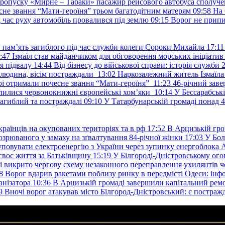
пропуску «Мирне – Табаки» пасажир рейсового автобуса сполуче
есне звання “Мати-героїня” трьом багатодітним матерям
09:58
На 
д час руху автомобіль провалився під землю
09:15
Ворог не припи
и пам’ять загиблого під час служби колеги Сороки Михайла
17:11
:47
Ізмаїл став майданчиком для обговорення морських ініціати
я підвалу
14:44
Від бізнесу до військової справи: історія служб
 людина, вісім постраждали
13:02
Наркозалежний житель Ізмаїл
ері отримали почесне звання “Мати-героїня”
11:23
46-річний заве
елилися червонокнижні європейські хом’яки
10:14
У Бессарабськ
загиблий та постраждалі
09:10
У Татарбунарській громаді понад 
раїнців на окупованих територіях та в рф
17:52
В Арцизькій гро
озрюваного у замаху на зґвалтування 84-річної жінки
17:03
У Бол
уповувати електроенергію з України через зупинку енергоблока
своє життя за Батьківщину
15:19
У Білгороді-Дністровському ого
 викрито чергову схему незаконного переправлення ухилянтів ч
8
Ворог вдарив ракетами поблизу ринку в передмісті Одеси: 
анізатора
10:36
В Арцизькій громаді завершили капітальний ремон
9
Вночі ворог атакував місто Білгород-Дністровський: є постраж