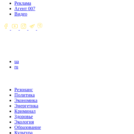
Реклама
Агент 007
Видео
ua
ru
Резонанс
Политика
Экономика
Энергетика
Криминал
Здоровье
Экология
Образование
Культура