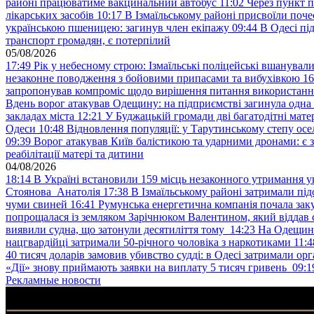
районі працюватиме вакцинальний автобус
11:02
Через пункт 
лікарських засобів
10:17
В Ізмаїльському районі присвоїли поч
українською пшеницею: загинув член екіпажу
09:44
В Одесі пі
транспорт громадян, є потерпілий
05/08/2026
17:49
Рік у небесному строю: Ізмаїльські поліцейські вшанувал
незаконне поводження з бойовими припасами та вибухівкою
16
запропонував компроміс щодо вирішення питання використанн
Вдень ворог атакував Одещину: на підприємстві загинула одна
закладах міста
12:21
У Буджацькій громади дві багатодітні мат
Одеси
10:48
Відновлення популяції: у Тарутинському степу ос
09:39
Ворог атакував Київ балістикою та ударними дронами: є 
реабілітації матері та дитини
04/08/2026
18:14
В Україні встановили 159 місць незаконного утримання ук
Стоянова Анатолія
17:38
В Ізмаїльському районі затримали під
чуми свиней
16:41
Румунська енергетична компанія почала зак
попрощалася із земляком Зарічнюком Валентином, який віддав 
виявили судна, що затонули десятиліття тому
14:23
На Одещині
нацгвардійці затримали 50-річного чоловіка з наркотиками
11:4
40 тисяч доларів замовив убивство судді: в Одесі затримали орг
«Дії» знову приймають заявки на виплату 5 тисяч гривень
09:1
Рекламные новости