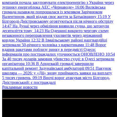
компанія почала закуповувати електроенергію з України через
зупинку енергоблока АЕС «Чернаводе»
16:06
Вилківська
громада назавжди попрощалася із земляком Зарічнюком
Валентином, який віддав своє життя за Батьківщину
15:19
У
Білгороді-Дністровському оговтуються після нічного обстрілу
14:47
На Дунаї через обміління виявили судна, що затонули
десятиліття тому
14:23
На Одещині викрито чергову схему
незаконного переправлення ухилянтів через державний
кордон України
12:32
В Ізмаїльському районі нацгвардійці
затримали 50-річного чоловіка з наркотиками
11:48
Ворог
вдарив ракетами поблизу ринку в передмісті Одеси:
інформація про постраждалих уточнюється ОНОВЛЕНО
10:54
За 40 тисяч доларів замовив убивство судді: в Одесі затримали
організатора
10:36
В Арцизькій громаді завершили
капітальний ремонт Задунаївської амбулаторії
09:51
Пакунок
школяра — 2026: у «Дії» знову приймають заявки на виплату
5 тисяч гривень
09:19
Вночі ворог атакував місто Білгород-
Дністровський: є постраждалі
Рекламные новости