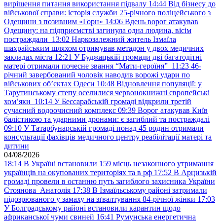
вирішення питання використання підвалу
14:44
Від бізнесу до
військової справи: історія служби 25-річного поліцейського з
Одещини з позивним «Горн»
14:06
Вдень ворог атакував
Одещину: на підприємстві загинула одна людина, вісім
постраждали
13:02
Наркозалежний житель Ізмаїла
шахрайським шляхом отримував метадон у двох медичних
закладах міста
12:21
У Буджацькій громади дві багатодітні
матері отримали почесне звання “Мати-героїня”
11:23
46-
річний завербований чоловік наводив ворожі удари по
військових обʼєктах Одеси
10:48
Відновлення популяції: у
Тарутинському степу оселилися червонокнижні європейські
хом’яки
10:14
У Бессарабській громаді відкрили третій
сучасний водоочисний комплекс
09:39
Ворог атакував Київ
балістикою та ударними дронами: є загиблий та постраждалі
09:10
У Татарбунарській громаді понад 45 родин отримали
консультації фахівців медичного центру реабілітації матері та
дитини
04/08/2026
18:14
В Україні встановили 159 місць незаконного утримання
українців на окупованих територіях та в рф
17:52
В Арцизькій
громаді провели в останню путь загиблого захисника України
Стоянова Анатолія
17:38
В Ізмаїльському районі затримали
підозрюваного у замаху на зґвалтування 84-річної жінки
17:03
У Болградському районі встановили карантин щодо
африканської чуми свиней
16:41
Румунська енергетична