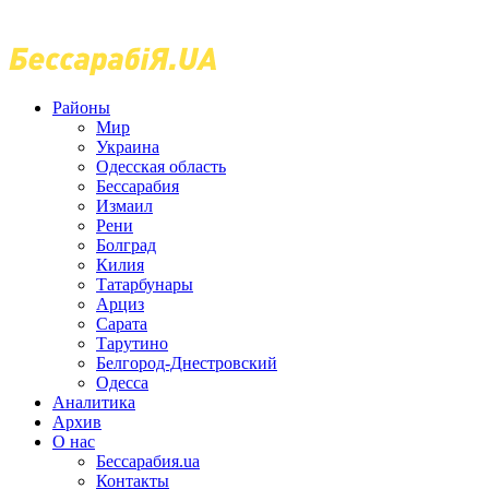
Районы
Мир
Украина
Одесская область
Бессарабия
Измаил
Рени
Болград
Килия
Татарбунары
Арциз
Сарата
Тарутино
Белгород-Днестровский
Одесса
Аналитика
Архив
О нас
Бессарабия.ua
Контакты