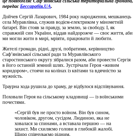
це повідомляє Саф’янівська сільська територіальна громада,
передає
Бессарабія.UА
.
Дойчев Сергій Лазарович, 1984 року народження, мешканець
села Муравлівка, служив водієм-електриком у мінометній
батареї. Він стояв за правду, за землю, за свободу. І, як
справжній син України, віддав найдорожче — своє життя, аби
ми могли жити в мирі, мріяти, працювати й любити.
Жителі громади, рідні, друзі, побратими, керівництво
Саф’янівської сільської ради та Муравлівського
старостинського округу зібралися разом, аби провести Сергія
в його останній земний шлях. Зустрічали Героя «живим
коридором», стоячи на колінах із квітами та вдячністю за
мужність.
Траурна хода рушила до храму, де відбулося відспівування.
Поховали Героя на сільському кладовищі — із воїнськими
почестями.
«Сергій був не просто воїном. Він був сином,
чоловіком, другом, сусідом. Людиною, яка не
ховалася за спинами, а вставала першою — на
захист. Ми схиляємо голови в глибокій жалобі.
Щиро співчуваємо рідним.