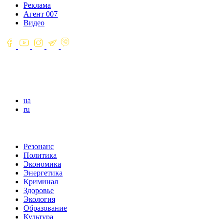
Реклама
Агент 007
Видео
ua
ru
Резонанс
Политика
Экономика
Энергетика
Криминал
Здоровье
Экология
Образование
Культура