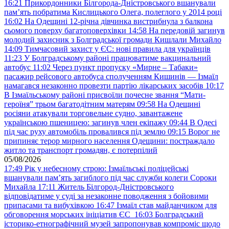
16:21
Прикордонники Білгорода-Дністровського вшанували
пам’ять побратима Кислицького Олега, полеглого у 2014 році
16:02
На Одещині 12-річна дівчинка вистрибнула з балкона
сьомого поверху багатоповерхівки
14:58
На передовій загинув
молодий захисник з Болградської громади Кишлали Михайло
14:09
Тимчасовий захист у ЄС: нові правила для українців
11:23
У Болградському районі працюватиме вакцинальний
автобус
11:02
Через пункт пропуску «Мирне – Табаки»
пасажир рейсового автобуса сполученням Кишинів — Ізмаїл
намагався незаконно провезти партію лікарських засобів
10:17
В Ізмаїльському районі присвоїли почесне звання “Мати-
героїня” трьом багатодітним матерям
09:58
На Одещині
росіяни атакували торговельне судно, завантажене
українською пшеницею: загинув член екіпажу
09:44
В Одесі
під час руху автомобіль провалився під землю
09:15
Ворог не
припиняє терор мирного населення Одещини: постраждало
житло та транспорт громадян, є потерпілий
05/08/2026
17:49
Рік у небесному строю: Ізмаїльські поліцейські
вшанували пам’ять загиблого під час служби колеги Сороки
Михайла
17:11
Житель Білгород-Дністровського
відповідатиме у суді за незаконне поводження з бойовими
припасами та вибухівкою
16:47
Ізмаїл став майданчиком для
обговорення морських ініціатив ЄС
16:03
Болградський
історико-етнографічний музей запропонував компроміс щодо