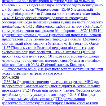
незаконний обіг психотропів вартістю у кілька мільйонів
гривень
15:56
В Одесі внаслідок ворожого удару пошкоджено
футбольний стадіон “Чорноморець”
15:49
У Буджацькій
громаді відкрили Алею Слави на честь полеглих захисників
14:48
У Бессарабській громаді розпочали громадське
обговорення щодо перейменування вулиці на честь полеглого
поліцейського
14:12
Військовослужбовців запасу з Кілійської
громади відзначили нагородами Міноборони та ЗСУ
12:53
На
Одещині запустили Єдиний туристичний портал: які локації
представлені
12:02
Ізмаїльські гвардійці виявили 12-річного
хлопця, який після сварки з батьками хотів втекти до Одеси
11:37
Підвал музею в Болграді передали під укриття, але
експозицію обіцяють зберегти
10:46
Жителька Одещини
просила суд стягнути з росії 50 тисяч євро моральної шкоди
через страх та порушення звичного способу життя внаслідок
військової агресії
09:34
42-річний житель Білгород-
Дністровського району за збут пістолета та зберігання гранати
може потрапити за ґрати на сім років
06/08/2026
17:56
На Одещині звернення до сервісних центрів МВС для
перереєстрації автівок обернулися відкриттям кримінальних
проваджень
17:24
Реалізація проєкту “Ізмаїл. Фабрика-кухня”
перейшла до етапу укладення договору
16:43
У Білгород-
Дністровському районі сталася ДТП: рятувальники
деблокували постраждалу пасажирку з понівеченої автівки