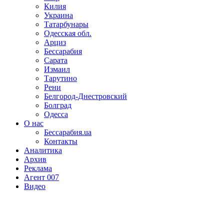
Килия
Украина
Татарбунары
Одесская обл.
Арциз
Бессарабия
Сарата
Измаил
Тарутино
Рени
Белгород-Днестровский
Болград
Одесса
О нас
Бессарабия.ua
Контакты
Аналитика
Архив
Реклама
Агент 007
Видео