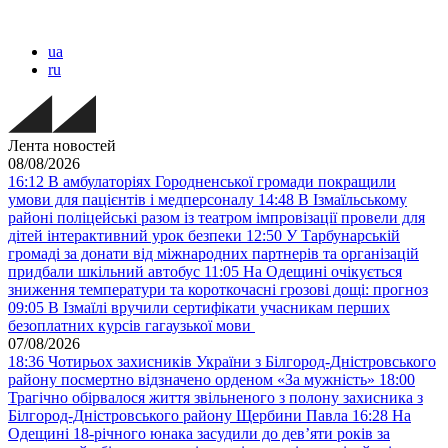
ua
ru
Лента новостей
08/08/2026
16:12
В амбулаторіях Городненської громади покращили
умови для пацієнтів і медперсоналу
14:48
В Ізмаїльському
районі поліцейські разом із театром імпровізації провели для
дітей інтерактивний урок безпеки
12:50
У Тарбунарській
громаді за донати від міжнародних партнерів та організацій
придбали шкільний автобус
11:05
На Одещині очікується
зниження температури та короткочасні грозові дощі: прогноз
09:05
В Ізмаїлі вручили сертифікати учасникам перших
безоплатних курсів гагаузької мови
07/08/2026
18:36
Чотирьох захисників України з Білгород-Дністровського
району посмертно відзначено орденом «За мужність»
18:00
Трагічно обірвалося життя звільненого з полону захисника з
Білгород-Дністровського району Щербини Павла
16:28
На
Одещині 18-річного юнака засудили до дев’яти років за