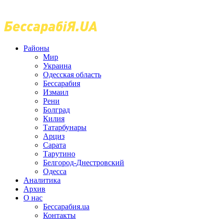
Районы
Мир
Украина
Одесская область
Бессарабия
Измаил
Рени
Болград
Килия
Татарбунары
Арциз
Сарата
Тарутино
Белгород-Днестровский
Одесса
Аналитика
Архив
О нас
Бессарабия.ua
Контакты