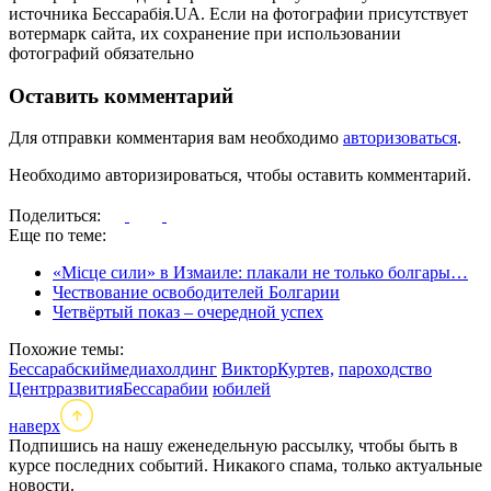
источника Бессарабія.UA. Если на фотографии присутствует
вотермарк сайта, их сохранение при использовании
фотографий обязательно
Оставить комментарий
Для отправки комментария вам необходимо
авторизоваться
.
Необходимо авторизироваться, чтобы оставить комментарий.
Поделиться:
Еще по теме:
«Місце сили» в Измаиле: плакали не только болгары…
Чествование освободителей Болгарии
Четвёртый показ – очередной успех
Похожие темы:
Бессарабскиймедиахолдинг
ВикторКуртев,
пароходство
ЦентрразвитияБессарабии
юбилей
наверх
Подпишись на нашу еженедельную рассылку, чтобы быть в
курсе последних событий. Никакого спама, только актуальные
новости.