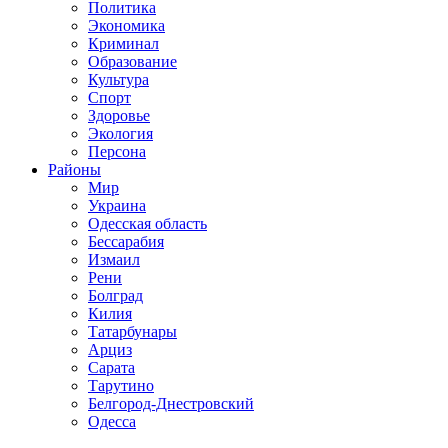
Политика
Экономика
Криминал
Образование
Культура
Спорт
Здоровье
Экология
Персона
Районы
Мир
Украина
Одесская область
Бессарабия
Измаил
Рени
Болград
Килия
Татарбунары
Арциз
Сарата
Тарутино
Белгород-Днестровский
Одесса