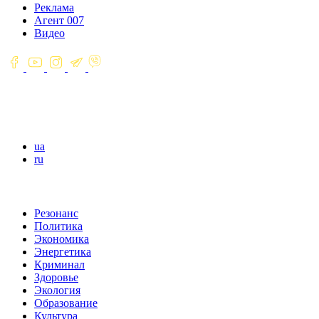
Реклама
Агент 007
Видео
ua
ru
Резонанс
Политика
Экономика
Энергетика
Криминал
Здоровье
Экология
Образование
Культура