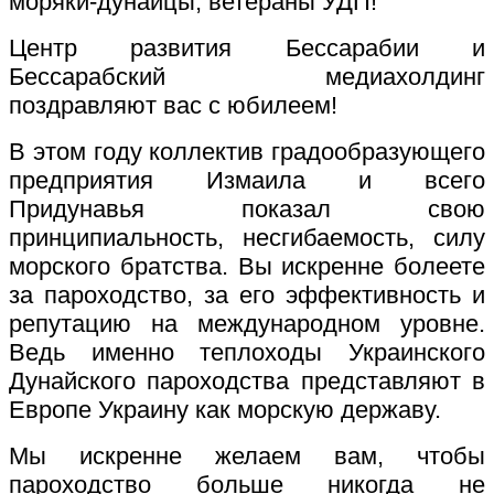
моряки-дунайцы, ветераны УДП!
Центр развития Бессарабии и
Бессарабский медиахолдинг
поздравляют вас с юбилеем!
В этом году коллектив градообразующего
предприятия Измаила и всего
Придунавья показал свою
принципиальность, несгибаемость, силу
морского братства. Вы искренне болеете
за пароходство, за его эффективность и
репутацию на международном уровне.
Ведь именно теплоходы Украинского
Дунайского пароходства представляют в
Европе Украину как морскую державу.
Мы искренне желаем вам, чтобы
пароходство больше никогда не