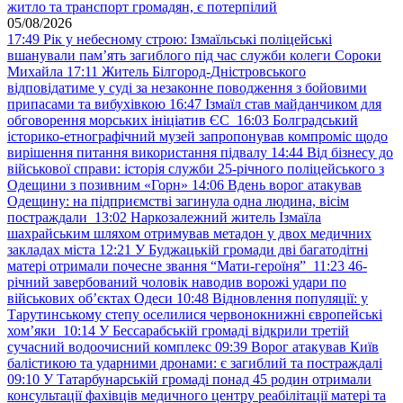
житло та транспорт громадян, є потерпілий
05/08/2026
17:49
Рік у небесному строю: Ізмаїльські поліцейські
вшанували пам’ять загиблого під час служби колеги Сороки
Михайла
17:11
Житель Білгород-Дністровського
відповідатиме у суді за незаконне поводження з бойовими
припасами та вибухівкою
16:47
Ізмаїл став майданчиком для
обговорення морських ініціатив ЄС
16:03
Болградський
історико-етнографічний музей запропонував компроміс щодо
вирішення питання використання підвалу
14:44
Від бізнесу до
військової справи: історія служби 25-річного поліцейського з
Одещини з позивним «Горн»
14:06
Вдень ворог атакував
Одещину: на підприємстві загинула одна людина, вісім
постраждали
13:02
Наркозалежний житель Ізмаїла
шахрайським шляхом отримував метадон у двох медичних
закладах міста
12:21
У Буджацькій громади дві багатодітні
матері отримали почесне звання “Мати-героїня”
11:23
46-
річний завербований чоловік наводив ворожі удари по
військових обʼєктах Одеси
10:48
Відновлення популяції: у
Тарутинському степу оселилися червонокнижні європейські
хом’яки
10:14
У Бессарабській громаді відкрили третій
сучасний водоочисний комплекс
09:39
Ворог атакував Київ
балістикою та ударними дронами: є загиблий та постраждалі
09:10
У Татарбунарській громаді понад 45 родин отримали
консультації фахівців медичного центру реабілітації матері та