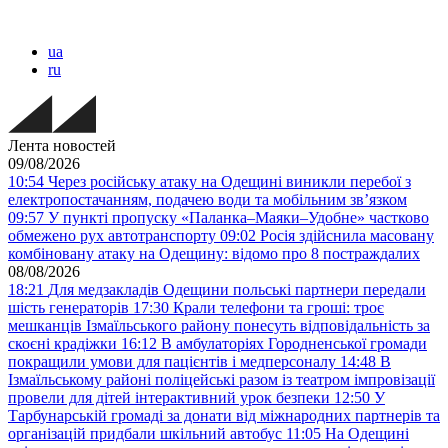
ua
ru
Лента новостей
09/08/2026
10:54
Через російську атаку на Одещині виникли перебої з
електропостачанням, подачею води та мобільним звʼязком
09:57
У пункті пропуску «Паланка–Маяки–Удобне» частково
обмежено рух автотранспорту
09:02
Росія здійснила масовану
комбіновану атаку на Одещину: відомо про 8 постраждалих
08/08/2026
18:21
Для медзакладів Одещини польські партнери передали
шість генераторів
17:30
Крали телефони та гроші: троє
мешканців Ізмаїльського району понесуть відповідальність за
скоєні крадіжки
16:12
В амбулаторіях Городненської громади
покращили умови для пацієнтів і медперсоналу
14:48
В
Ізмаїльському районі поліцейські разом із театром імпровізації
провели для дітей інтерактивний урок безпеки
12:50
У
Тарбунарській громаді за донати від міжнародних партнерів та
організацій придбали шкільний автобус
11:05
На Одещині