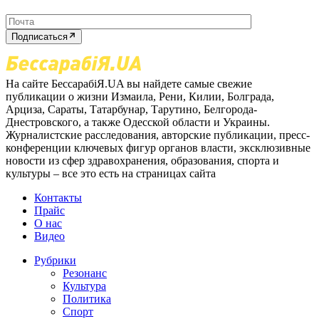
Подписаться
На сайте БессарабіЯ.UA вы найдете самые свежие
публикации о жизни Измаила, Рени, Килии, Болграда,
Арциза, Сараты, Татарбунар, Тарутино, Белгорода-
Днестровского, а также Одесской области и Украины.
Журналистские расследования, авторские публикации, пресс-
конференции ключевых фигур органов власти, эксклюзивные
новости из сфер здравохранения, образования, спорта и
культуры – все это есть на страницах сайта
Контакты
Прайс
О нас
Видео
Рубрики
Резонанс
Культура
Политика
Спорт