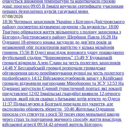
очікується зниження температури та короткочасні грозові
дощі: прогноз
09:05
В Ізмаїлі вручили сертифікати учасникам
перших безоплатних курсів гагаузької мови
07/08/2026
18:36
Чотирьох захисників України з Білгород-Дністровського
району посмертно відзначено орденом «За мужність»
18:00
Трагічно обірвалося життя звільненого з полону захисника з
Білгород-Дністровського району Щербини Павла
16:28
На
Одещині 18-річного юнака засудили до дев’яти років за
незаконний обіг психотропів вартістю у кілька мільйонів
гривень
15:56
В Одесі внаслідок ворожого удару пошкоджено
футбольний стадіон “Чорноморець”
15:49
У Буджацькій
громаді відкрили Алею Слави на честь полеглих захисників
14:48
У Бессарабській громаді розпочали громадське
обговорення щодо перейменування вулиці на честь полеглого
поліцейського
14:12
Військовослужбовців запасу з Кілійської
громади відзначили нагородами Міноборони та ЗСУ
12:53
На
Одещині запустили Єдиний туристичний портал: які локації
представлені
12:02
Ізмаїльські гвардійці виявили 12-річного
хлопця, який після сварки з батьками хотів втекти до Одеси
11:37
Підвал музею в Болграді передали під укриття, але
експозицію обіцяють зберегти
10:46
Жителька Одещини
просила суд стягнути з росії 50 тисяч євро моральної шкоди
через страх та порушення звичного способу життя внаслідок
військової агресії
09:34
42-річний житель Білгород-