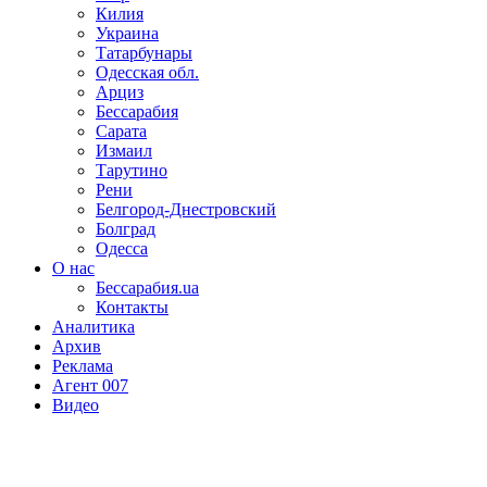
Килия
Украина
Татарбунары
Одесская обл.
Арциз
Бессарабия
Сарата
Измаил
Тарутино
Рени
Белгород-Днестровский
Болград
Одесса
О нас
Бессарабия.ua
Контакты
Аналитика
Архив
Реклама
Агент 007
Видео