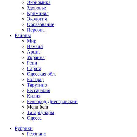
Экономика
Здоровье
Криминал
Экология
Образование
Персона
Районы
Мир
Измаил
Арциз
Украина
Рени
Сарата
Одесская обл.
Болград
Тарутино
Бессарабия
Килия
Белгород-Днестровский
Menu Item
Татарбунары
Одесса
Рубрики
Резонанс