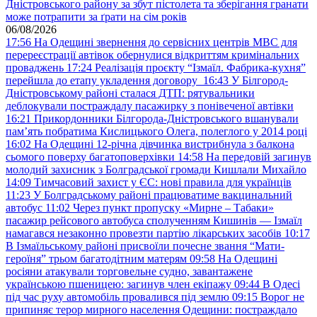
Дністровського району за збут пістолета та зберігання гранати
може потрапити за ґрати на сім років
06/08/2026
17:56
На Одещині звернення до сервісних центрів МВС для
перереєстрації автівок обернулися відкриттям кримінальних
проваджень
17:24
Реалізація проєкту “Ізмаїл. Фабрика-кухня”
перейшла до етапу укладення договору
16:43
У Білгород-
Дністровському районі сталася ДТП: рятувальники
деблокували постраждалу пасажирку з понівеченої автівки
16:21
Прикордонники Білгорода-Дністровського вшанували
пам’ять побратима Кислицького Олега, полеглого у 2014 році
16:02
На Одещині 12-річна дівчинка вистрибнула з балкона
сьомого поверху багатоповерхівки
14:58
На передовій загинув
молодий захисник з Болградської громади Кишлали Михайло
14:09
Тимчасовий захист у ЄС: нові правила для українців
11:23
У Болградському районі працюватиме вакцинальний
автобус
11:02
Через пункт пропуску «Мирне – Табаки»
пасажир рейсового автобуса сполученням Кишинів — Ізмаїл
намагався незаконно провезти партію лікарських засобів
10:17
В Ізмаїльському районі присвоїли почесне звання “Мати-
героїня” трьом багатодітним матерям
09:58
На Одещині
росіяни атакували торговельне судно, завантажене
українською пшеницею: загинув член екіпажу
09:44
В Одесі
під час руху автомобіль провалився під землю
09:15
Ворог не
припиняє терор мирного населення Одещини: постраждало